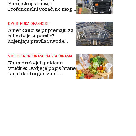
Europskoj komisiji:
Profesionalni vozači ne mogu
više čekati
DVOSTRUKA OPASNOST
Amerikanci se pripremaju za
rat s dvije supersile?
Mijenjaju pravila i uvode
taktičko nuklearno oružje
VODIČ ZA PREHRANU NA VRUĆINAMA
Kako preživjeti paklene
vrućine: Ovdje je popis hrane
koja hladi organizam i
napitaka s kojima si činite
'medvjeđu uslugu'