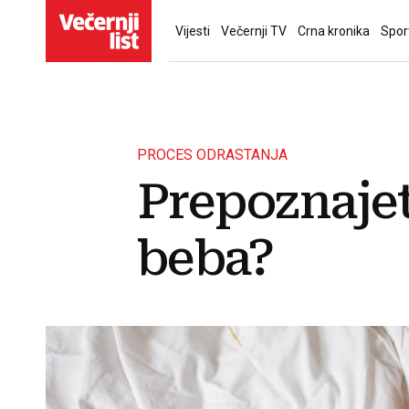
Vijesti
Večernji TV
Crna kronika
Spor
PROCES ODRASTANJA
Prepoznajet
beba?