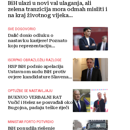
BiH ulazi u novi val ulaganja, ali
zelena tranzicija mora odmah misliti i
na kraj životnog vijeka
vjetroelektrana
SVE DOGOVORIO
Dalić donio odluku o
nastavku karijere! Poznato
koju reprezentaciju
preuzima
ISCRPNO OBRAZLOŽILI RAZLOGE
HSP BiH podnio apelaciju
Ustavnom sudu BiH protiv
ovjere kandidature Slavena
Kovačevića
OPTUŽBE SE NASTAVLJAJU
BUKNUO VERBALNI RAT
Vučić i Helez se posvađali oko
Bugojna, padaju teške riječi
MINISTAR FORTO POTVRDIO
BiH ponudila rješenje