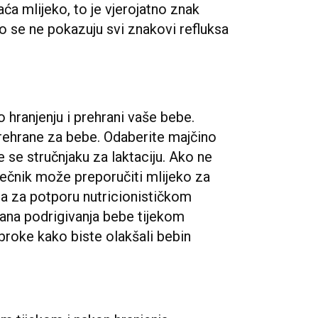
ća mlijeko, to je vjerojatno znak
o se ne pokazuju svi znakovi refluksa
o hranjenju i prehrani vaše bebe.
 prehrane za bebe. Odaberite majčino
te se stručnjaku za laktaciju. Ako ne
liječnik može preporučiti mlijeko za
ma za potporu nutricionističkom
gana podrigivanja bebe tijekom
obroke kako biste olakšali bebin