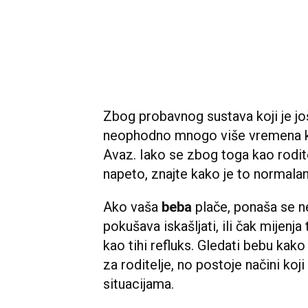
Zbog probavnog sustava koji je još
neophodno mnogo više vremena kak
Avaz. Iako se zbog toga kao rodite
napeto, znajte kako je to normala
Ako vaša
beba
plače, ponaša se ne
pokušava iskašljati, ili čak mijenj
kao tihi refluks. Gledati bebu kako
za roditelje, no postoje načini ko
situacijama.