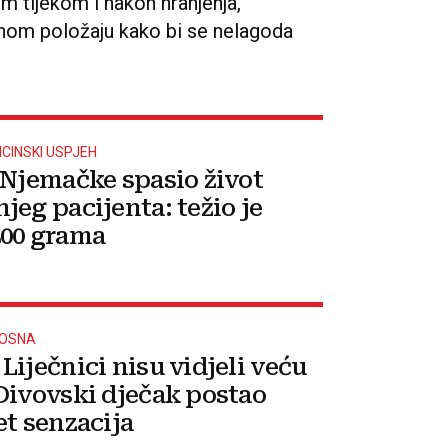
m tijekom i nakon hranjenja,
vnom položaju kako bi se nelagoda
ICINSKI USPJEH
 Njemačke spasio život
jeg pacijenta: težio je
00 grama
NOSNA
Liječnici nisu vidjeli veću
Divovski dječak postao
et senzacija