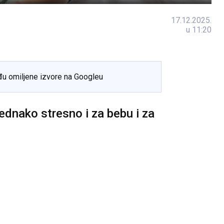
17.12.2025.
u 11:20
đu omiljene izvore na Googleu
jednako stresno i za bebu i za