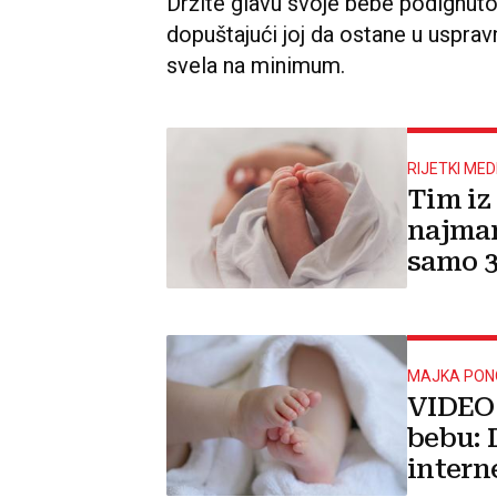
Držite glavu svoje bebe podignuto
dopuštajući joj da ostane u uspra
svela na minimum.
RIJETKI MED
Tim iz
najman
samo 3
MAJKA PO
VIDEO 
bebu: 
intern