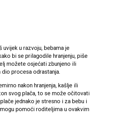
 uvijek u razvoju, bebama je
o bi se prilagodile hranjenju, piše
lj možete osjećati zbunjeno ili
n dio procesa odrastanja.
mirno nakon hranjenja, kašlje ili
a ton svog plača, to se može očitovati
 plače jednako je stresno i za bebu i
ji mogu pomoći roditeljima u ovakvim