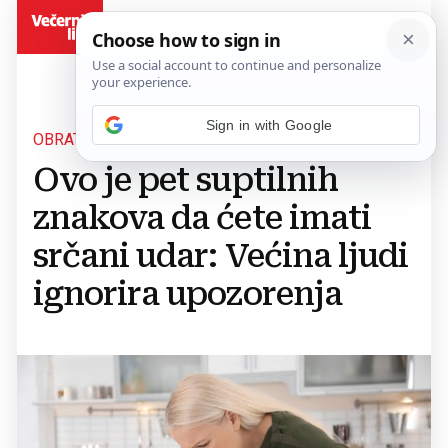
BiH
OBRATITE PAŽNJU!
Ovo je pet suptilnih
znakova da ćete imati
srčani udar: Većina ljudi
ignorira upozorenja