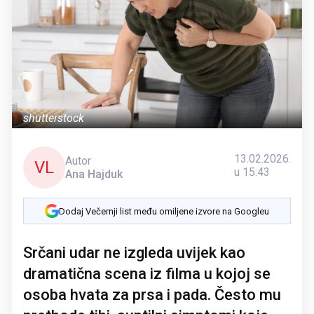
shutterstock
13.02.2026.
Autor
VL
u 15:43
Ana Hajduk
Dodaj Večernji list među omiljene izvore na Googleu
Srčani udar ne izgleda uvijek kao
dramatična scena iz filma u kojoj se
osoba hvata za prsa i pada. Često mu