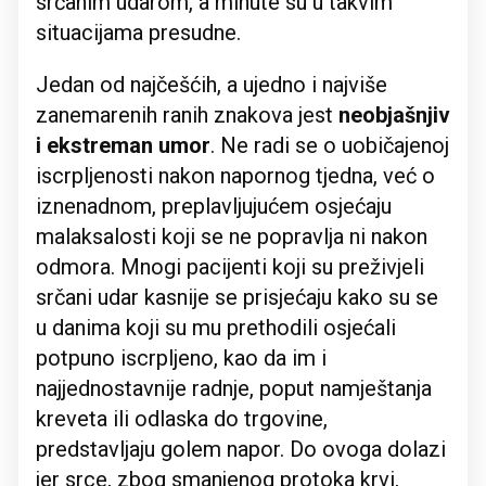
srčanim udarom, a minute su u takvim
situacijama presudne.
Jedan od najčešćih, a ujedno i najviše
zanemarenih ranih znakova jest
neobjašnjiv
i ekstreman umor
. Ne radi se o uobičajenoj
iscrpljenosti nakon napornog tjedna, već o
iznenadnom, preplavljujućem osjećaju
malaksalosti koji se ne popravlja ni nakon
odmora. Mnogi pacijenti koji su preživjeli
srčani udar kasnije se prisjećaju kako su se
u danima koji su mu prethodili osjećali
potpuno iscrpljeno, kao da im i
najjednostavnije radnje, poput namještanja
kreveta ili odlaska do trgovine,
predstavljaju golem napor. Do ovoga dolazi
jer srce, zbog smanjenog protoka krvi,