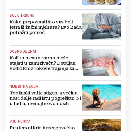
BOL U TRBUHU
Kako prepoznati što vas boli -
jetra ili žučni mjehuru? Evo kada
potražiti pomoć
DOBRO JE ZNATI
Koliko meso stvarno može
stajati u zamrzivaču? Detaljan
vodič kroz rokove trajanja za
sve vrste mesa
NIJE BITNA BOJA
Toplinski val je stigao, a većina
nas i dalje radi istu pogrešku: ‘Ni
u ludilu nemojte ovo nositi‘
VJETRENICA
Reuters otkrio hercegovačko