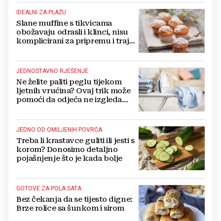
IDEALNI ZA PLAŽU
Slane muffine s tikvicama
obožavaju odrasli i klinci, nisu
komplicirani za pripremu i traju
danima
JEDNOSTAVNO RJEŠENJE
Ne želite paliti peglu tijekom
ljetnih vrućina? Ovaj trik može
pomoći da odjeća ne izgleda
zgužvano
JEDNO OD OMILJENIH POVRĆA
Treba li krastavce guliti ili jesti s
korom? Donosimo detaljno
pojašnjenje što je kada bolje
GOTOVE ZA POLA SATA
Bez čekanja da se tijesto digne:
Brze rolice sa šunkom i sirom