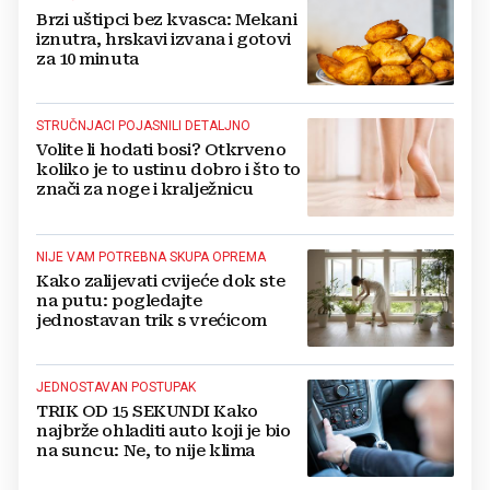
Brzi uštipci bez kvasca: Mekani
iznutra, hrskavi izvana i gotovi
za 10 minuta
STRUČNJACI POJASNILI DETALJNO
Volite li hodati bosi? Otkrveno
koliko je to ustinu dobro i što to
znači za noge i kralježnicu
NIJE VAM POTREBNA SKUPA OPREMA
Kako zalijevati cvijeće dok ste
na putu: pogledajte
jednostavan trik s vrećicom
JEDNOSTAVAN POSTUPAK
TRIK OD 15 SEKUNDI Kako
najbrže ohladiti auto koji je bio
na suncu: Ne, to nije klima