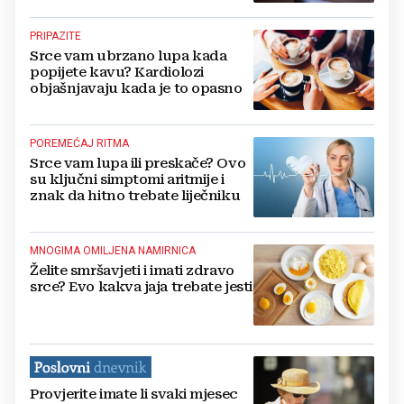
PRIPAZITE
Srce vam ubrzano lupa kada
popijete kavu? Kardiolozi
objašnjavaju kada je to opasno
POREMEĆAJ RITMA
Srce vam lupa ili preskače? Ovo
su ključni simptomi aritmije i
znak da hitno trebate liječniku
MNOGIMA OMILJENA NAMIRNICA
Želite smršavjeti i imati zdravo
srce? Evo kakva jaja trebate jesti
Provjerite imate li svaki mjesec