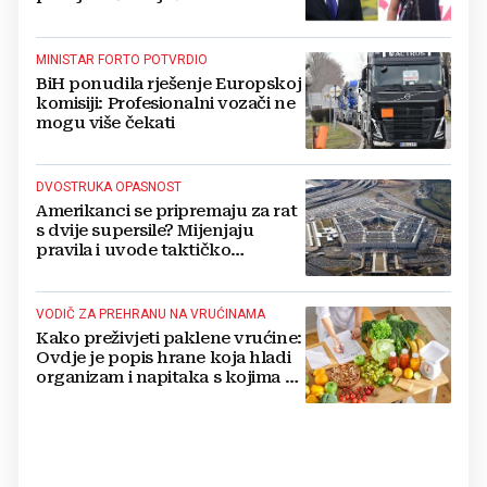
MINISTAR FORTO POTVRDIO
BiH ponudila rješenje Europskoj
komisiji: Profesionalni vozači ne
mogu više čekati
DVOSTRUKA OPASNOST
Amerikanci se pripremaju za rat
s dvije supersile? Mijenjaju
pravila i uvode taktičko
nuklearno oružje
VODIČ ZA PREHRANU NA VRUĆINAMA
Kako preživjeti paklene vrućine:
Ovdje je popis hrane koja hladi
organizam i napitaka s kojima si
činite 'medvjeđu uslugu'