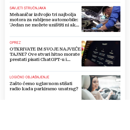
SAVJETI STRUČNJAKA
Mehaničar izdvojio tri najbolja
motora za rabljene automobile:
'Jedan ne možete uništiti ni ako
pokušate'
OPREZ
OTKRIVATE IM SVOJE NAJVEĆE
TAJNE? Ove stvari hitno morate
prestati pisati ChatGPT-u i
umjetnoj inteligenciji
LOGIČNO OBJAŠNJENJE
Zašto ćemo uglavnom stišati
radio kada parkiramo unatrag?
PROVJERITE TAVANE
Nekad ga je imala gotovo svaka
kuća u Jugoslaviji, a danas
postiže cijenu od nekoliko