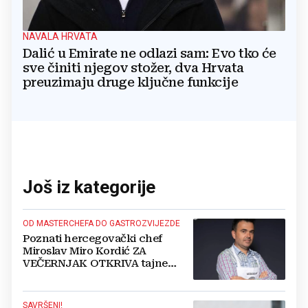
NAVALA HRVATA
Dalić u Emirate ne odlazi sam: Evo tko će
sve činiti njegov stožer, dva Hrvata
preuzimaju druge ključne funkcije
Još iz kategorije
OD MASTERCHEFA DO GASTROZVIJEZDE
Poznati hercegovački chef
Miroslav Miro Kordić ZA
VEČERNJAK OTKRIVA tajne
kulinarstva, nepoznate detalje iz
djetinjstva, životne ciljeve...
SAVRŠENI!