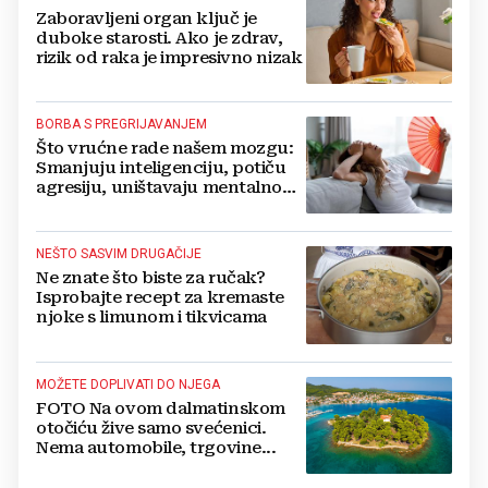
Zaboravljeni organ ključ je
duboke starosti. Ako je zdrav,
rizik od raka je impresivno nizak
BORBA S PREGRIJAVANJEM
Što vrućne rade našem mozgu:
Smanjuju inteligenciju, potiču
agresiju, uništavaju mentalno
zdravlje...
NEŠTO SASVIM DRUGAČIJE
Ne znate što biste za ručak?
Isprobajte recept za kremaste
njoke s limunom i tikvicama
MOŽETE DOPLIVATI DO NJEGA
FOTO Na ovom dalmatinskom
otočiću žive samo svećenici.
Nema automobile, trgovine...