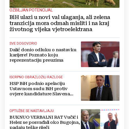
OZBILJAN POTENCIJAL
BiH ulazi u novi val ulaganja, ali zelena
tranzicija mora odmah misliti i na kraj
životnog vijeka vjetroelektrana
SVE DOGOVORIO
Dalić donio odluku o nastavku
karijere! Poznato koju
reprezentaciju preuzima
ISCRPNO OBRAZLOŽILI RAZLOGE
HSP BiH podnio apelaciju
Ustavnom sudu BiH protiv
ovjere kandidature Slavena
Kovačevića
OPTUŽBE SE NASTAVLJAJU
BUKNUO VERBALNI RAT Vučić i
Helez se posvađali oko Bugojna,
padaju teške riječi