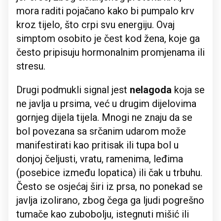
mora raditi pojačano kako bi pumpalo krv
kroz tijelo, što crpi svu energiju. Ovaj
simptom osobito je čest kod žena, koje ga
često pripisuju hormonalnim promjenama ili
stresu.
Drugi podmukli signal jest
nelagoda
koja se
ne javlja u prsima, već u drugim dijelovima
gornjeg dijela tijela. Mnogi ne znaju da se
bol povezana sa srčanim udarom može
manifestirati kao pritisak ili tupa bol u
donjoj čeljusti, vratu, ramenima, leđima
(posebice između lopatica) ili čak u trbuhu.
Često se osjećaj širi iz prsa, no ponekad se
javlja izolirano, zbog čega ga ljudi pogrešno
tumače kao zubobolju, istegnuti mišić ili