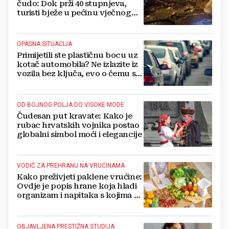
čudo: Dok prži 40 stupnjeva,
turisti bježe u pećinu vječnog
hlada
OPASNA SITUACIJA
Primijetili ste plastičnu bocu uz
kotač automobila? Ne izlazite iz
vozila bez ključa, evo o čemu se
radi
OD BOJNOG POLJA DO VISOKE MODE
Čudesan put kravate: Kako je
rubac hrvatskih vojnika postao
globalni simbol moći i elegancije
VODIČ ZA PREHRANU NA VRUĆINAMA
Kako preživjeti paklene vrućine:
Ovdje je popis hrane koja hladi
organizam i napitaka s kojima si
činite 'medvjeđu uslugu'
OBJAVLJENA PRESTIŽNA STUDIJA