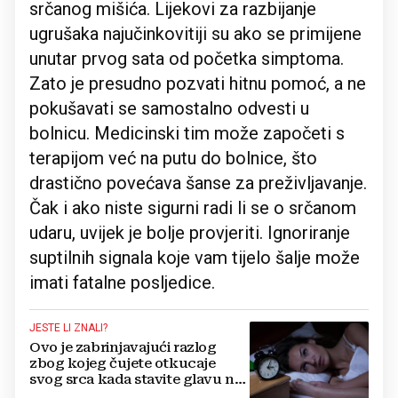
srčanog mišića. Lijekovi za razbijanje
ugrušaka najučinkovitiji su ako se primijene
unutar prvog sata od početka simptoma.
Zato je presudno pozvati hitnu pomoć, a ne
pokušavati se samostalno odvesti u
bolnicu. Medicinski tim može započeti s
terapijom već na putu do bolnice, što
drastično povećava šanse za preživljavanje.
Čak i ako niste sigurni radi li se o srčanom
udaru, uvijek je bolje provjeriti. Ignoriranje
suptilnih signala koje vam tijelo šalje može
imati fatalne posljedice.
JESTE LI ZNALI?
Ovo je zabrinjavajući razlog
zbog kojeg čujete otkucaje
svog srca kada stavite glavu na
jastuk