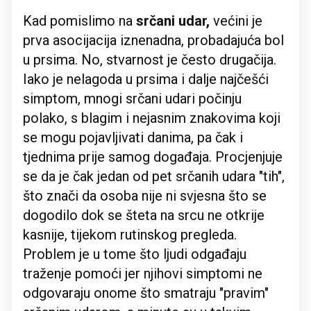
Kad pomislimo na
srčani udar,
većini je
prva asocijacija iznenadna, probadajuća bol
u prsima. No, stvarnost je često drugačija.
Iako je nelagoda u prsima i dalje najčešći
simptom, mnogi srčani udari počinju
polako, s blagim i nejasnim znakovima koji
se mogu pojavljivati danima, pa čak i
tjednima prije samog događaja. Procjenjuje
se da je čak jedan od pet srčanih udara "tih",
što znači da osoba nije ni svjesna što se
dogodilo dok se šteta na srcu ne otkrije
kasnije, tijekom rutinskog pregleda.
Problem je u tome što ljudi odgađaju
traženje pomoći jer njihovi simptomi ne
odgovaraju onome što smatraju "pravim"