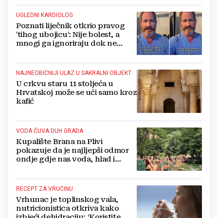
UGLEDNI KARDIOLOG
Poznati liječnik otkrio pravog
'tihog ubojicu': Nije bolest, a
mnogi ga ignoriraju dok ne
bude prekasno
NAJNEOBIČNIJI ULAZ U SAKRALNI OBJEKT
U crkvu staru 11 stoljeća u
Hrvatskoj može se ući samo kroz
kafić
VODA ČUVA DUH GRADA
Kupalište Brana na Plivi
pokazuje da je najljepši odmor
ondje gdje nas voda, hlad i
smijeh djece iznenade
RECEPT ZA VRUĆINU
Vrhunac je toplinskog vala,
nutricionistica otkriva kako
izbjeći dehidraciju: ‘Koristite