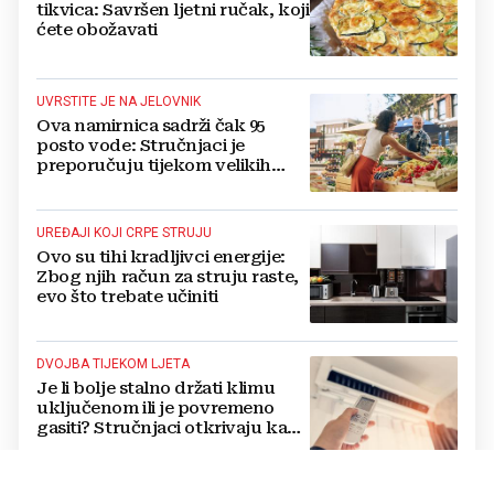
tikvica: Savršen ljetni ručak, koji
ćete obožavati
UVRSTITE JE NA JELOVNIK
Ova namirnica sadrži čak 95
posto vode: Stručnjaci je
preporučuju tijekom velikih
vrućina
UREĐAJI KOJI CRPE STRUJU
Ovo su tihi kradljivci energije:
Zbog njih račun za struju raste,
evo što trebate učiniti
DVOJBA TIJEKOM LJETA
Je li bolje stalno držati klimu
uključenom ili je povremeno
gasiti? Stručnjaci otkrivaju kada
ćete najviše uštedjeti