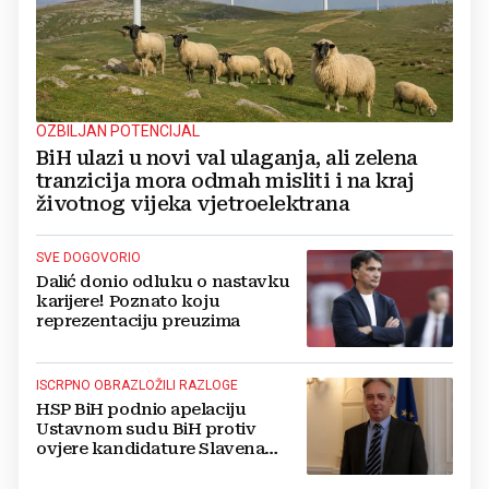
OZBILJAN POTENCIJAL
BiH ulazi u novi val ulaganja, ali zelena
tranzicija mora odmah misliti i na kraj
životnog vijeka vjetroelektrana
SVE DOGOVORIO
Dalić donio odluku o nastavku
karijere! Poznato koju
reprezentaciju preuzima
ISCRPNO OBRAZLOŽILI RAZLOGE
HSP BiH podnio apelaciju
Ustavnom sudu BiH protiv
ovjere kandidature Slavena
Kovačevića