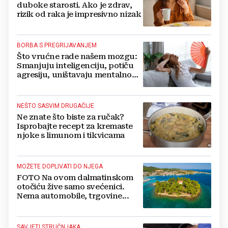
duboke starosti. Ako je zdrav,
rizik od raka je impresivno nizak
BORBA S PREGRIJAVANJEM
Što vrućne rade našem mozgu:
Smanjuju inteligenciju, potiču
agresiju, uništavaju mentalno
zdravlje...
NEŠTO SASVIM DRUGAČIJE
Ne znate što biste za ručak?
Isprobajte recept za kremaste
njoke s limunom i tikvicama
MOŽETE DOPLIVATI DO NJEGA
FOTO Na ovom dalmatinskom
otočiću žive samo svećenici.
Nema automobile, trgovine...
SAVJETI STRUČNJAKA