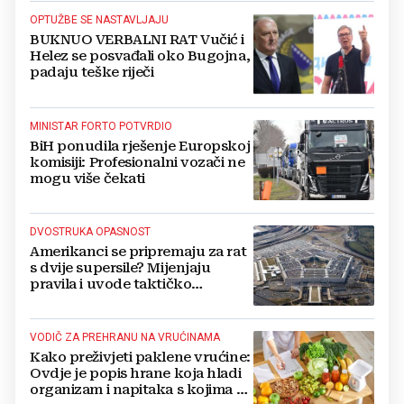
OPTUŽBE SE NASTAVLJAJU
BUKNUO VERBALNI RAT Vučić i
Helez se posvađali oko Bugojna,
padaju teške riječi
MINISTAR FORTO POTVRDIO
BiH ponudila rješenje Europskoj
komisiji: Profesionalni vozači ne
mogu više čekati
DVOSTRUKA OPASNOST
Amerikanci se pripremaju za rat
s dvije supersile? Mijenjaju
pravila i uvode taktičko
nuklearno oružje
VODIČ ZA PREHRANU NA VRUĆINAMA
Kako preživjeti paklene vrućine:
Ovdje je popis hrane koja hladi
organizam i napitaka s kojima si