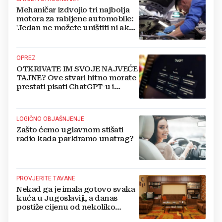
Mehaničar izdvojio tri najbolja
motora za rabljene automobile:
'Jedan ne možete uništiti ni ako
pokušate'
OPREZ
OTKRIVATE IM SVOJE NAJVEĆE
TAJNE? Ove stvari hitno morate
prestati pisati ChatGPT-u i
umjetnoj inteligenciji
LOGIČNO OBJAŠNJENJE
Zašto ćemo uglavnom stišati
radio kada parkiramo unatrag?
PROVJERITE TAVANE
Nekad ga je imala gotovo svaka
kuća u Jugoslaviji, a danas
postiže cijenu od nekoliko
stotina eura