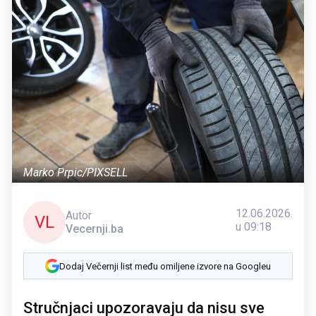
Marko Prpic/PIXSELL
12.06.2026.
Autor
VL
u 09:18
Vecernji.ba
Dodaj Večernji list među omiljene izvore na Googleu
Stručnjaci upozoravaju da nisu sve