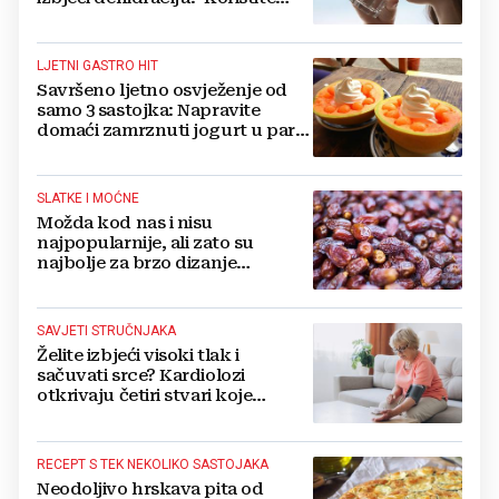
formulu 2.4 puta 80...‘
LJETNI GASTRO HIT
Savršeno ljetno osvježenje od
samo 3 sastojka: Napravite
domaći zamrznuti jogurt u par
jednostavnih koraka
SLATKE I MOĆNE
Možda kod nas i nisu
najpopularnije, ali zato su
najbolje za brzo dizanje
energije. Još i štite probavu,
jedite ih češće
SAVJETI STRUČNJAKA
Želite izbjeći visoki tlak i
sačuvati srce? Kardiolozi
otkrivaju četiri stvari koje
obavezno trebate izbaciti iz
večernje rutine
RECEPT S TEK NEKOLIKO SASTOJAKA
Neodoljivo hrskava pita od