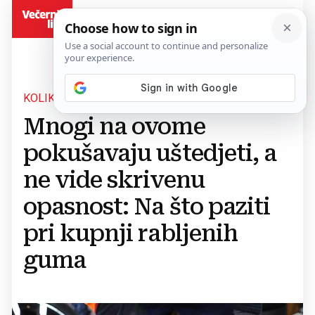
BiH
KOLIKI JE RIZIK?
Mnogi na ovome
pokušavaju uštedjeti, a
ne vide skrivenu
opasnost: Na što paziti
pri kupnji rabljenih
guma