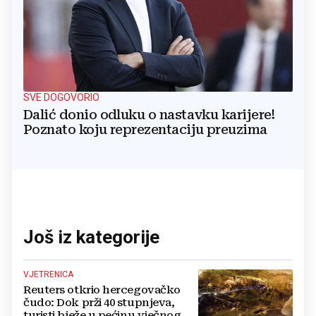
SVE DOGOVORIO
Dalić donio odluku o nastavku karijere!
Poznato koju reprezentaciju preuzima
Još iz kategorije
VJETRENICA
Reuters otkrio hercegovačko
čudo: Dok prži 40 stupnjeva,
turisti bježe u pećinu vječnog