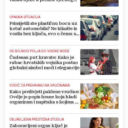
hlada
OPASNA SITUACIJA
Primijetili ste plastičnu bocu uz
kotač automobila? Ne izlazite iz
vozila bez ključa, evo o čemu se
radi
OD BOJNOG POLJA DO VISOKE MODE
Čudesan put kravate: Kako je
rubac hrvatskih vojnika postao
globalni simbol moći i elegancije
VODIČ ZA PREHRANU NA VRUĆINAMA
Kako preživjeti paklene vrućine:
Ovdje je popis hrane koja hladi
organizam i napitaka s kojima si
činite 'medvjeđu uslugu'
OBJAVLJENA PRESTIŽNA STUDIJA
Zaboravljeni organ ključ je