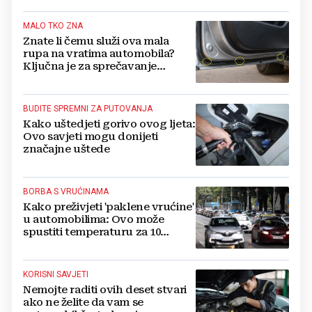
MALO TKO ZNA
Znate li čemu služi ova mala
rupa na vratima automobila?
Ključna je za sprečavanje
goleme štete
BUDITE SPREMNI ZA PUTOVANJA
Kako uštedjeti gorivo ovog ljeta:
Ovo savjeti mogu donijeti
značajne uštede
BORBA S VRUĆINAMA
Kako preživjeti 'paklene vrućine'
u automobilima: Ovo može
spustiti temperaturu za 10
stupnjeva
KORISNI SAVJETI
Nemojte raditi ovih deset stvari
ako ne želite da vam se