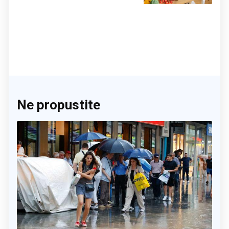
činite 'medvjeđu uslugu'
Ne propustite