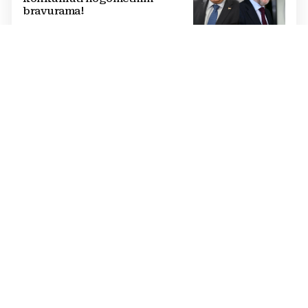
bravurama!
IZMEĐU REDAKA
Smeće je i ono što trpimo,
opravdavamo i prešućujemo
UNATOČ SVEMU
Čestito ponašanje!
KOMENTAR
Iza ovog Večernjeg lista stoje
ljudi s potpisom spremni za sve
izazove 21. stoljeća
KOLUMNA JOZE PAVKOVIĆA