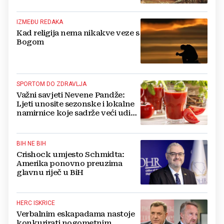
IZMEĐU REDAKA
Kad religija nema nikakve veze s
Bogom
SPORTOM DO ZDRAVLJA
Važni savjeti Nevene Pandže:
Ljeti unosite sezonske i lokalne
namirnice koje sadrže veći udio
vode
BIH NE BIH
Crishock umjesto Schmidta:
Amerika ponovno preuzima
glavnu riječ u BiH
HERC ISKRICE
Verbalnim eskapadama nastoje
konkurirati nogometnim