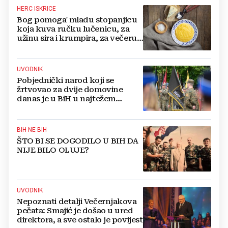
HERC ISKRICE
Bog pomoga' mladu stopanjicu
koja kuva ručku lučenicu, za
užinu sira i krumpira, za večeru
kupusa i mesa!
UVODNIK
Pobjednički narod koji se
žrtvovao za dvije domovine
danas je u BiH u najtežem
položaju
BIH NE BIH
ŠTO BI SE DOGODILO U BIH DA
NIJE BILO OLUJE?
UVODNIK
Nepoznati detalji Večernjakova
pečata: Smajić je došao u ured
direktora, a sve ostalo je povijest