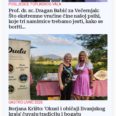
POSLJEDICE TOPLINSKOG VALA
Prof. dr. sc. Dragan Babić za Večernjak:
Što ekstremne vrućine čine našoj psihi,
koje tri namirnice trebamo jesti, kako se
boriti...
GASTRO LIVNO 2026
Borjana Krišto: 'Okusi i običaji livanjskog
kraja' čuvaju tradiciju i bogatu