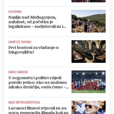
UVODNIK
Nasilje nad Međugorjem,
nažalost, od početka je
legalizirano – sudjelovali su i
hercegovački biskupi
UNATOČ SVEMU
Prvi bontoni za vladanje u
blagovalištu!
HERC ISKRICE
U nogometu i politici vrijedi
pravilo jedno: Ako ne možemo
nikako drukčije, onda ćemo –
pošteno!
KINO RETROSPEKTIVA
Lucasovi filmovi utjecali su na
novu generaciju filmaša koji su