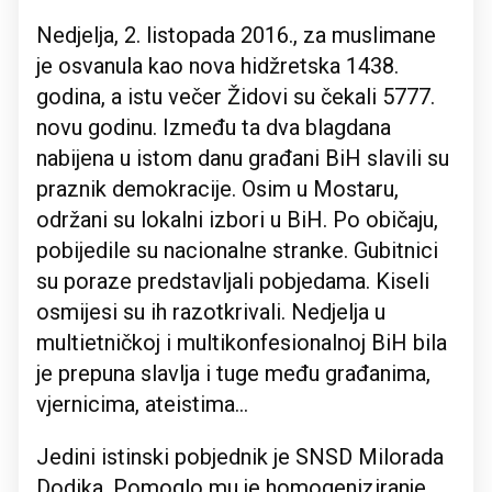
Nedjelja, 2. listopada 2016., za muslimane
je osvanula kao nova hidžretska 1438.
godina, a istu večer Židovi su čekali 5777.
novu godinu. Između ta dva blagdana
nabijena u istom danu građani BiH slavili su
praznik demokracije. Osim u Mostaru,
održani su lokalni izbori u BiH. Po običaju,
pobijedile su nacionalne stranke. Gubitnici
su poraze predstavljali pobjedama. Kiseli
osmijesi su ih razotkrivali. Nedjelja u
multietničkoj i multikonfesionalnoj BiH bila
je prepuna slavlja i tuge među građanima,
vjernicima, ateistima...
Jedini istinski pobjednik je SNSD Milorada
Dodika. Pomoglo mu je homogeniziranje