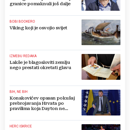
granice pomaknuli još dalje
BOBI BOOKERO
Viking koji je osvojio svijet
IZMEĐU REDAKA
Lakše je blagosloviti zemlju
nego prestati okretati glavu
BIH, NE BIH
Konakovićev opasan pokušaj
prebrojavanja Hrvata po
pravilima koja Dayton ne
poznaje
HERC ISKRICE