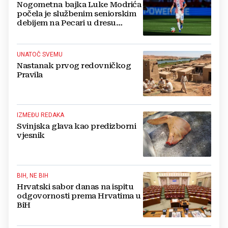
Nogometna bajka Luke Modrića
počela je službenim seniorskim
debijem na Pecari u dresu
mostarskih Plemića!
UNATOČ SVEMU
Nastanak prvog redovničkog
Pravila
IZMEĐU REDAKA
Svinjska glava kao predizborni
vjesnik
BIH, NE BIH
Hrvatski sabor danas na ispitu
odgovornosti prema Hrvatima u
BiH