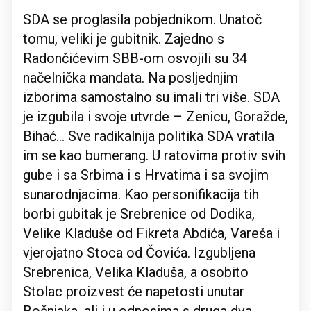
SDA se proglasila pobjednikom. Unatoč
tomu, veliki je gubitnik. Zajedno s
Radončićevim SBB-om osvojili su 34
načelnička mandata. Na posljednjim
izborima samostalno su imali tri više. SDA
je izgubila i svoje utvrde – Zenicu, Goražde,
Bihać... Sve radikalnija politika SDA vratila
im se kao bumerang. U ratovima protiv svih
gube i sa Srbima i s Hrvatima i sa svojim
sunarodnjacima. Kao personifikacija tih
borbi gubitak je Srebrenice od Dodika,
Velike Kladuše od Fikreta Abdića, Vareša i
vjerojatno Stoca od Čovića. Izgubljena
Srebrenica, Velika Kladuša, a osobito
Stolac proizvest će napetosti unutar
Bošnjaka, ali i u odnosima s druga dva