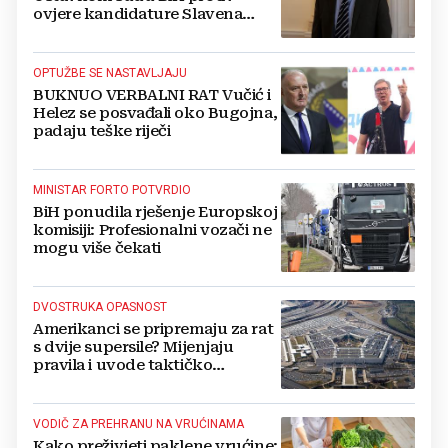
ovjere kandidature Slavena
Kovačevića
OPTUŽBE SE NASTAVLJAJU
BUKNUO VERBALNI RAT Vučić i
Helez se posvađali oko Bugojna,
padaju teške riječi
MINISTAR FORTO POTVRDIO
BiH ponudila rješenje Europskoj
komisiji: Profesionalni vozači ne
mogu više čekati
DVOSTRUKA OPASNOST
Amerikanci se pripremaju za rat
s dvije supersile? Mijenjaju
pravila i uvode taktičko
nuklearno oružje
VODIČ ZA PREHRANU NA VRUĆINAMA
Kako preživjeti paklene vrućine: