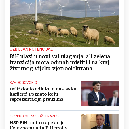
OZBILJAN POTENCIJAL
BiH ulazi u novi val ulaganja, ali zelena
tranzicija mora odmah misliti i na kraj
životnog vijeka vjetroelektrana
SVE DOGOVORIO
Dalić donio odluku o nastavku
karijere! Poznato koju
reprezentaciju preuzima
ISCRPNO OBRAZLOŽILI RAZLOGE
HSP BiH podnio apelaciju
Ustavnom sudu BiH protiv