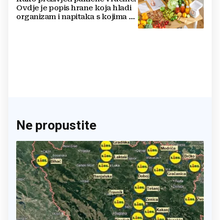
Ovdje je popis hrane koja hladi
organizam i napitaka s kojima si
činite 'medvjeđu uslugu'
Ne propustite