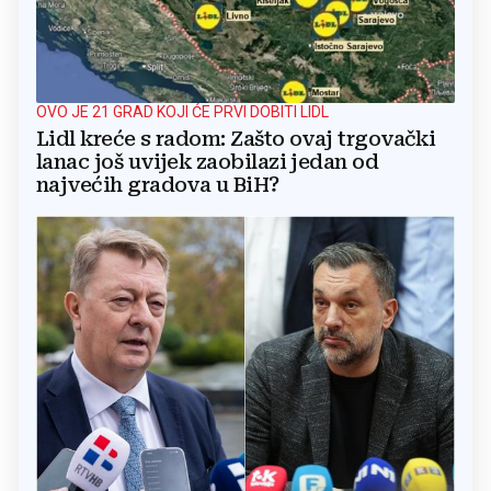
OVO JE 21 GRAD KOJI ĆE PRVI DOBITI LIDL
Lidl kreće s radom: Zašto ovaj trgovački
lanac još uvijek zaobilazi jedan od
najvećih gradova u BiH?