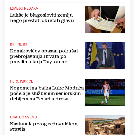
IZMEĐU REDAKA
Lakše je blagosloviti zemlju
nego prestati okretati glavu
BIH, NE BIH
Konakovićev opasan pokušaj
prebrojavanja Hrvata po
pravilima koja Dayton ne
poznaje
HERC ISKRICE
Nogometna bajka Luke Modrića
počela je službenim seniorskim
debijem na Pecari u dresu
mostarskih Plemića!
UNATOČ SVEMU
Nastanak prvog redovničkog
Pravila