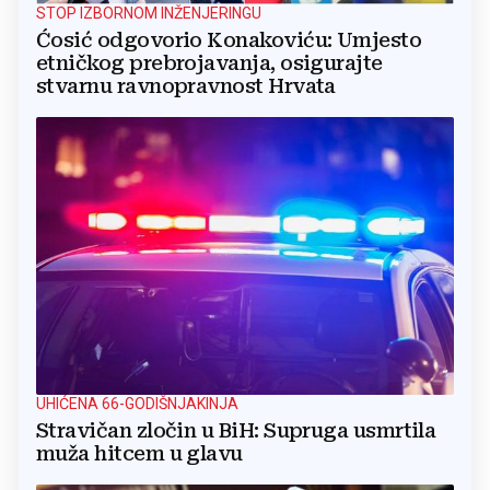
STOP IZBORNOM INŽENJERINGU
Ćosić odgovorio Konakoviću: Umjesto
etničkog prebrojavanja, osigurajte
stvarnu ravnopravnost Hrvata
UHIĆENA 66-GODIŠNJAKINJA
Stravičan zločin u BiH: Supruga usmrtila
muža hitcem u glavu