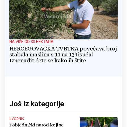
NA VIŠE OD 30 HEKTARA
HERCEGOVAČKA TVRTKA povećava broj
stabala maslina s 11 na 13 tisuća!
Iznenadit ćete se kako ih štite
Još iz kategorije
UVODNIK
Pobjednički narod koji se