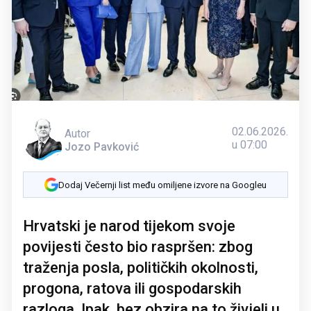
02.06.2026.
Autor
u 07:00
Jozo Pavković
Dodaj Večernji list među omiljene izvore na Googleu
Hrvatski je narod tijekom svoje
povijesti često bio raspršen: zbog
traženja posla, političkih okolnosti,
progona, ratova ili gospodarskih
razloga. Ipak, bez obzira na to živjeli u