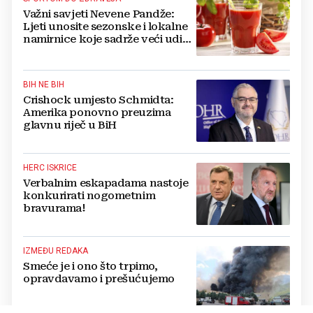
Važni savjeti Nevene Pandže:
Ljeti unosite sezonske i lokalne
namirnice koje sadrže veći udio
vode
BIH NE BIH
Crishock umjesto Schmidta:
Amerika ponovno preuzima
glavnu riječ u BiH
HERC ISKRICE
Verbalnim eskapadama nastoje
konkurirati nogometnim
bravurama!
IZMEĐU REDAKA
Smeće je i ono što trpimo,
opravdavamo i prešućujemo