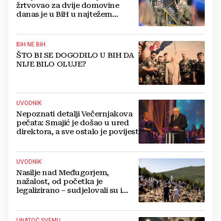
žrtvovao za dvije domovine
danas je u BiH u najtežem
položaju
BIH NE BIH
ŠTO BI SE DOGODILO U BIH DA
NIJE BILO OLUJE?
UVODNIK
Nepoznati detalji Večernjakova
pečata: Smajić je došao u ured
direktora, a sve ostalo je povijest
UVODNIK
Nasilje nad Međugorjem,
nažalost, od početka je
legalizirano – sudjelovali su i
hercegovački biskupi
UNATOČ SVEMU