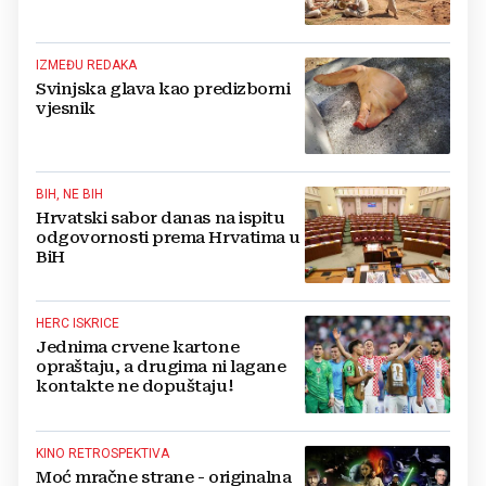
IZMEĐU REDAKA
Svinjska glava kao predizborni
vjesnik
BIH, NE BIH
Hrvatski sabor danas na ispitu
odgovornosti prema Hrvatima u
BiH
HERC ISKRICE
Jednima crvene kartone
opraštaju, a drugima ni lagane
kontakte ne dopuštaju!
KINO RETROSPEKTIVA
Moć mračne strane - originalna