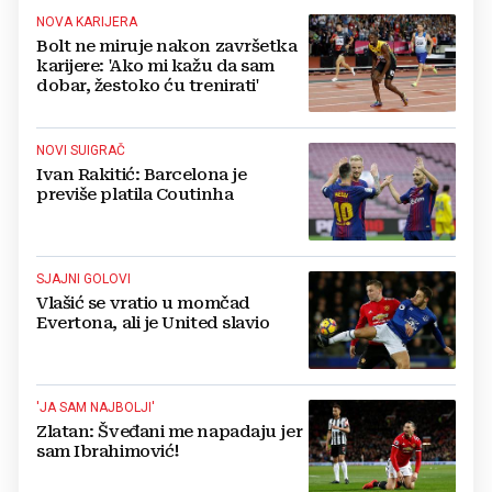
NOVA KARIJERA
Bolt ne miruje nakon završetka
karijere: 'Ako mi kažu da sam
dobar, žestoko ću trenirati'
NOVI SUIGRAČ
Ivan Rakitić: Barcelona je
previše platila Coutinha
SJAJNI GOLOVI
Vlašić se vratio u momčad
Evertona, ali je United slavio
'JA SAM NAJBOLJI'
Zlatan: Šveđani me napadaju jer
sam Ibrahimović!