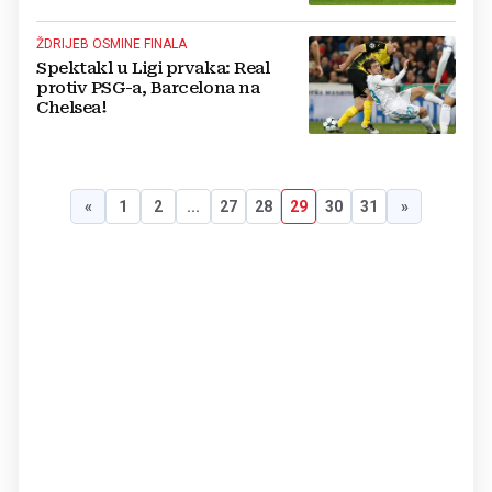
ŽDRIJEB OSMINE FINALA
Spektakl u Ligi prvaka: Real
protiv PSG-a, Barcelona na
Chelsea!
«
1
2
...
27
28
29
30
31
»