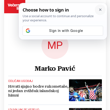
BiH
MP
Marko Pavić
ODLIČAN UGOĐAJ
Hrvati sjajno bodre rukometaše,
ni jedan zvižduk islandskoj
himni
I DUVNJAK SE VESELIO