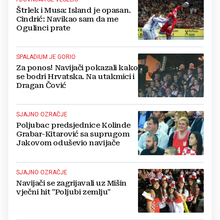
Štrlek i Musa: Island je opasan.
Cindrić: Navikao sam da me
Ogulinci prate
SPALADIUM JE GORIO
Za ponos! Navijači pokazali kako
se bodri Hrvatska. Na utakmici i
Dragan Čović
SJAJNO OZRAČJE
Poljubac predsjednice Kolinde
Grabar-Kitarović sa suprugom
Jakovom oduševio navijače
SJAJNO OZRAČJE
Navijači se zagrijavali uz Mišin
vječni hit "Poljubi zemlju"