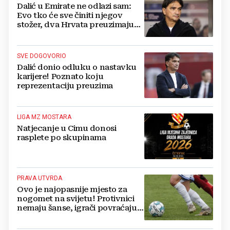
Dalić u Emirate ne odlazi sam:
Evo tko će sve činiti njegov
stožer, dva Hrvata preuzimaju
druge ključne funkcije
SVE DOGOVORIO
Dalić donio odluku o nastavku
karijere! Poznato koju
reprezentaciju preuzima
LIGA MZ MOSTARA
Natjecanje u Cimu donosi
rasplete po skupinama
PRAVA UTVRDA
Ovo je najopasnije mjesto za
nogomet na svijetu! Protivnici
nemaju šanse, igrači povraćaju,
bore za zrak...