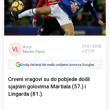
01.01.2018.
Autor
VL
u 21:33
Marko Pavić
Dodaj Večernji list među omiljene izvore na Googleu
Crveni vragovi su do pobjede došli
sjajnim golovima Martiala (57.) i
Lingarda (81.).