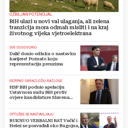
OZBILJAN POTENCIJAL
BiH ulazi u novi val ulaganja, ali zelena
tranzicija mora odmah misliti i na kraj
životnog vijeka vjetroelektrana
SVE DOGOVORIO
Dalić donio odluku o nastavku
karijere! Poznato koju
reprezentaciju preuzima
ISCRPNO OBRAZLOŽILI RAZLOGE
HSP BiH podnio apelaciju
Ustavnom sudu BiH protiv
ovjere kandidature Slavena
Kovačevića
OPTUŽBE SE NASTAVLJAJU
BUKNUO VERBALNI RAT Vučić i
Helez se posvađali oko Bugojna,