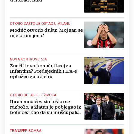
u nokaut fazu
OTKRIO ZAŠTO JE OSTAO U MILANU
Modrić otvorio dušu: 'Moj san se
nije promijenio'
NOVA KONTROVERZA
Znači li ovo konačni kraj za
Infantina? Predsjednik FIFA-e
optužen za ucjenu
OTKRIO DETALJE IZ ŽIVOTA
Ibrahimovićev sin teško se
razbolio, a Zlatan je pobjegao iz
bolnice: 'Kao da su mi iščupali
srce'
TRANSFER BOMBA