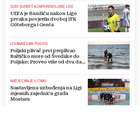
SUDI SUSRET KONFERENCIJSKE LIGE
UEFA je Bandiću nakon Lige
prvaka povjerila dvoboj IFK
Göteborga i Genta
IZVANREDAN PODVIG
Poljski plivač prvi preplivao
Baltičko more od Švedske do
Poljske: Proveo više od dva dana
u vodi
NATJECANJE U CIMU
Nastavljena uzbuđenja na Ligi
mjesnih zajednica grada
Mostara
TRAGEDIJA U BORILAČKOM SPORTU
Preminuo MMA borac u 34.
godini, pronađen mrtav u svom
domu