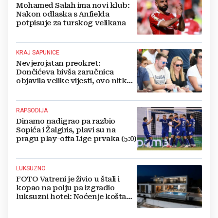
Mohamed Salah ima novi klub:
Nakon odlaska s Anfielda
potpisuje za turskog velikana
KRAJ SAPUNICE
Nevjerojatan preokret:
Dončićeva bivša zaručnica
objavila velike vijesti, ovo nitko
nije očekivao!
RAPSODIJA
Dinamo nadigrao pa razbio
Sopića i Žalgiris, plavi su na
pragu play-offa Lige prvaka (5:0)
LUKSUZNO
FOTO Vatreni je živio u štali i
kopao na polju pa izgradio
luksuzni hotel: Noćenje košta
1200 eura