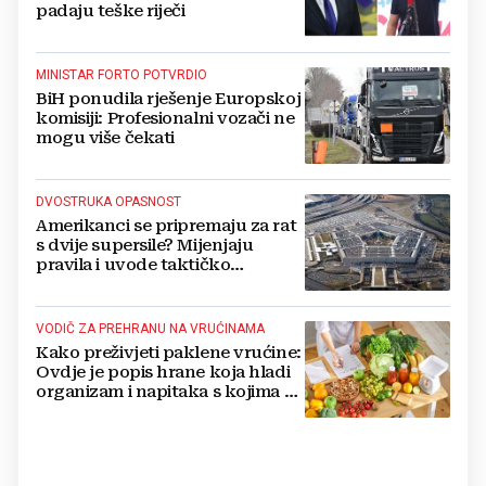
padaju teške riječi
MINISTAR FORTO POTVRDIO
BiH ponudila rješenje Europskoj
komisiji: Profesionalni vozači ne
mogu više čekati
DVOSTRUKA OPASNOST
Amerikanci se pripremaju za rat
s dvije supersile? Mijenjaju
pravila i uvode taktičko
nuklearno oružje
VODIČ ZA PREHRANU NA VRUĆINAMA
Kako preživjeti paklene vrućine:
Ovdje je popis hrane koja hladi
organizam i napitaka s kojima si
činite 'medvjeđu uslugu'