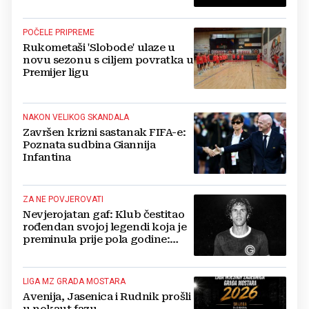
blizini svoje kuće
POČELE PRIPREME
Rukometaši 'Slobode' ulaze u
novu sezonu s ciljem povratka u
Premijer ligu
NAKON VELIKOG SKANDALA
Završen krizni sastanak FIFA-e:
Poznata sudbina Giannija
Infantina
ZA NE POVJEROVATI
Nevjerojatan gaf: Klub čestitao
rođendan svojoj legendi koja je
preminula prije pola godine:
'Neka ovaj novi ciklus...'
LIGA MZ GRADA MOSTARA
Avenija, Jasenica i Rudnik prošli