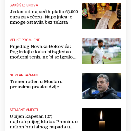
BAKŠIŠ IZ SNOVA
Jedan od najvećih platio 63.000
eura za večeru! Napojnica je
mnoge ostavila bez teksta
VELIKE PROMJENE
Prijedlog Novaka Đokovića:
Pogledajte kako bi izgledao
moderni tenis, ne bi se igralo
dulje od dva sata
NOVI ANGAŽMAN
Trener rođen u Mostaru
preuzima prvaka Azije
STRAŠNE VIJESTI
Ubijen kapetan (27)
najtrofejnijeg kluba: Preminuo
nakon brutalnog napada u