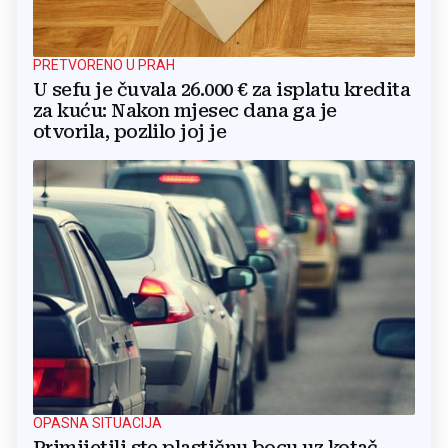
PRETVORENO U PRAH
U sefu je čuvala 26.000 € za isplatu kredita
za kuću: Nakon mjesec dana ga je
otvorila, pozlilo joj je
OPASNA SITUACIJA
Primijetili ste plastičnu bocu uz kotač