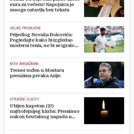
eura za večeru! Napojnica je
mnoge ostavila bez teksta
VELIKE PROMJENE
Prijedlog Novaka Đokovića:
Pogledajte kako bi izgledao
moderni tenis, ne bi se igralo
dulje od dva sata
NOVI ANGAŽMAN
Trener rođen u Mostaru
preuzima prvaka Azije
STRAŠNE VIJESTI
Ubijen kapetan (27)
najtrofejnijeg kluba: Preminuo
nakon brutalnog napada u
blizini svoje kuće