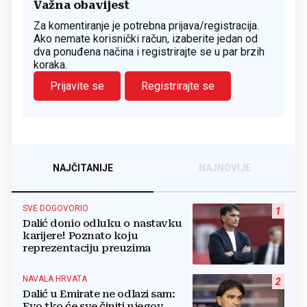
Važna obavijest
Za komentiranje je potrebna prijava/registracija.
Ako nemate korisnički račun, izaberite jedan od
dva ponuđena načina i registrirajte se u par brzih
koraka.
Prijavite se
Registrirajte se
NAJČITANIJE
NAJNOVIJE
SVE DOGOVORIO
1
Dalić donio odluku o nastavku
karijere! Poznato koju
reprezentaciju preuzima
NAVALA HRVATA
2
Dalić u Emirate ne odlazi sam:
Evo tko će sve činiti njegov