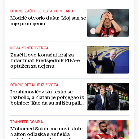
OTKRIO ZAŠTO JE OSTAO U MILANU
Modrić otvorio dušu: 'Moj san se
nije promijenio'
NOVA KONTROVERZA
Znači li ovo konačni kraj za
Infantina? Predsjednik FIFA-e
optužen za ucjenu
OTKRIO DETALJE IZ ŽIVOTA
Ibrahimovićev sin teško se
razbolio, a Zlatan je pobjegao iz
bolnice: 'Kao da su mi iščupali
srce'
TRANSFER BOMBA
Mohamed Salah ima novi klub:
Nakon odlaska s Anfielda