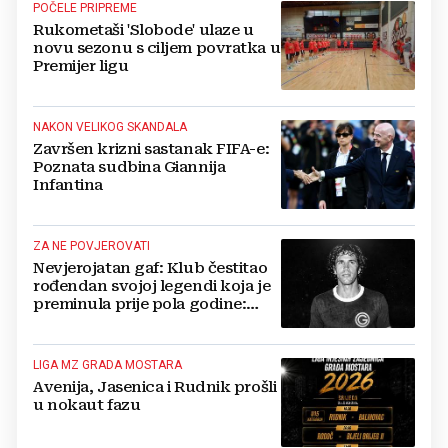
POČELE PRIPREME
Rukometaši 'Slobode' ulaze u
novu sezonu s ciljem povratka u
Premijer ligu
NAKON VELIKOG SKANDALA
Završen krizni sastanak FIFA-e:
Poznata sudbina Giannija
Infantina
ZA NE POVJEROVATI
Nevjerojatan gaf: Klub čestitao
rođendan svojoj legendi koja je
preminula prije pola godine:
'Neka ovaj novi ciklus...'
LIGA MZ GRADA MOSTARA
Avenija, Jasenica i Rudnik prošli
u nokaut fazu