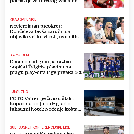
potpisuje za turskog velikana
KRAJ SAPUNICE
Nevjerojatan preokret:
Dončićeva bivša zaručnica
objavila velike vijesti, ovo nitko
nije očekivao!
RAPSODIJA
Dinamo nadigrao pa razbio
Sopića i Žalgiris, plavi su na
pragu play-offa Lige prvaka (5:0)
LUKSUZNO
FOTO Vatreni je živio u štali i
kopao na polju pa izgradio
luksuzni hotel: Noćenje košta
1200 eura
SUDI SUSRET KONFERENCIJSKE LIGE
UEFA je Bandiću nakon Lige