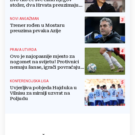
stožer, dva Hrvata preuzimaju
druge ključne funkcije
NOVI ANGAŽMAN
3
Trener rođen u Mostaru
preuzima prvaka Azije
PRAVA UTVRDA
4
Ovo je najopasnije mjesto za
nogomet na svijetu! Protivnici
nemaju šanse, igrači povraćaju,
bore za zrak...
KONFERENCIJSKA LIGA
5
Uvjerljiva pobjeda Hajduka u
Vilnisu za mirniji uzvrat na
Poljudu