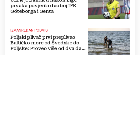
prvaka povjerila dvoboj IFK
Göteborga i Genta
IZVANREDAN PODVIG
Poljski plivač prvi preplivao
Baltičko more od Švedske do
Poljske: Proveo više od dva dana
u vodi
NATJECANJE U CIMU
Nastavljena uzbuđenja na Ligi
mjesnih zajednica grada
Mostara
TRAGEDIJA U BORILAČKOM SPORTU
Preminuo MMA borac u 34.
godini, pronađen mrtav u svom
domu