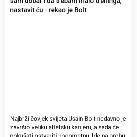
sam dobar i da trebam malo treninga,
nastavit ću - rekao je Bolt
Najbrži čovjek svijeta Usain Bolt nedavno je
završio veliku atletsku karijeru, a sada će
pokušati ostvariti nogometnu. Ide na probu