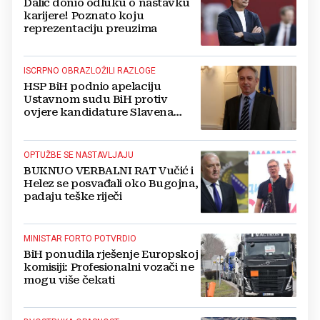
Dalić donio odluku o nastavku
karijere! Poznato koju
reprezentaciju preuzima
ISCRPNO OBRAZLOŽILI RAZLOGE
HSP BiH podnio apelaciju
Ustavnom sudu BiH protiv
ovjere kandidature Slavena
Kovačevića
OPTUŽBE SE NASTAVLJAJU
BUKNUO VERBALNI RAT Vučić i
Helez se posvađali oko Bugojna,
padaju teške riječi
MINISTAR FORTO POTVRDIO
BiH ponudila rješenje Europskoj
komisiji: Profesionalni vozači ne
mogu više čekati