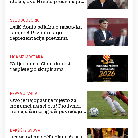
stožer, dva Hrvata preuzimaju
druge ključne funkcije
SVE DOGOVORIO
Dalić donio odluku o nastavku
karijere! Poznato koju
reprezentaciju preuzima
LIGA MZ MOSTARA
Natjecanje u Cimu donosi
rasplete po skupinama
PRAVA UTVRDA
Ovo je najopasnije mjesto za
nogomet na svijetu! Protivnici
nemaju šanse, igrači povraćaju,
bore za zrak...
BAKŠIŠ IZ SNOVA
Jedan od najvećih platio 63.000