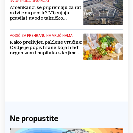
DVOSTRUKA OPASNOST
Amerikanci se pripremaju za rat
s dvije supersile? Mijenjaju
pravila i uvode taktičko
nuklearno oružje
VODIČ ZA PREHRANU NA VRUĆINAMA
Kako preživjeti paklene vrućine:
Ovdje je popis hrane koja hladi
organizam i napitaka s kojima si
činite 'medvjeđu uslugu'
Ne propustite