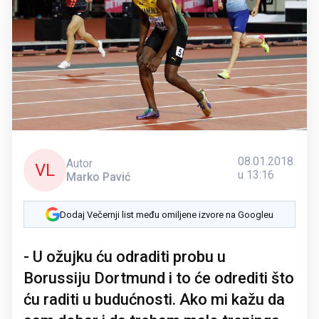
08.01.2018.
Autor
VL
u 13:16
Marko Pavić
Dodaj Večernji list među omiljene izvore na Googleu
- U ožujku ću odraditi probu u
Borussiju Dortmund i to će odrediti što
ću raditi u budućnosti. Ako mi kažu da