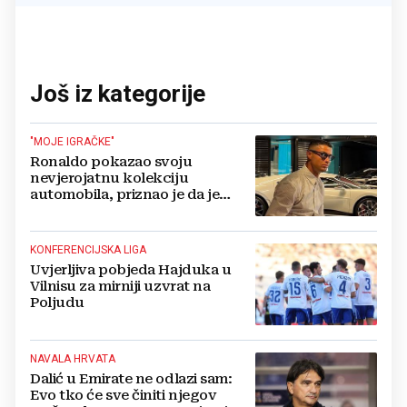
Još iz kategorije
"MOJE IGRAČKE"
Ronaldo pokazao svoju
nevjerojatnu kolekciju
automobila, priznao je da je
prestao brojiti koliko ih ima!
KONFERENCIJSKA LIGA
Uvjerljiva pobjeda Hajduka u
Vilnisu za mirniji uzvrat na
Poljudu
NAVALA HRVATA
Dalić u Emirate ne odlazi sam:
Evo tko će sve činiti njegov