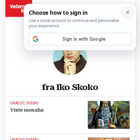
BiH
fra Iko Skoko
UNATOČ SVEMU
Vrste monaha
UNATOČ SVEMU