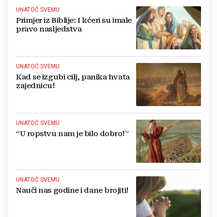
UNATOČ SVEMU
Primjer iz Biblije: I kćeri su imale
pravo nasljedstva
UNATOČ SVEMU
Kad se izgubi cilj, panika hvata
zajednicu!
UNATOČ SVEMU
“U ropstvu nam je bilo dobro!”
UNATOČ SVEMU
Nauči nas godine i dane brojiti!