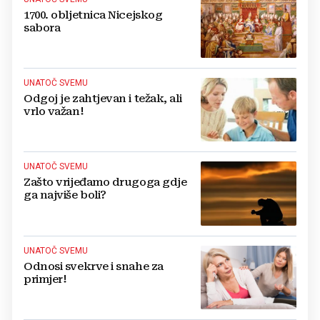
1700. obljetnica Nicejskog
sabora
UNATOČ SVEMU
Odgoj je zahtjevan i težak, ali
vrlo važan!
UNATOČ SVEMU
Zašto vrijeđamo drugoga gdje
ga najviše boli?
UNATOČ SVEMU
Odnosi svekrve i snahe za
primjer!