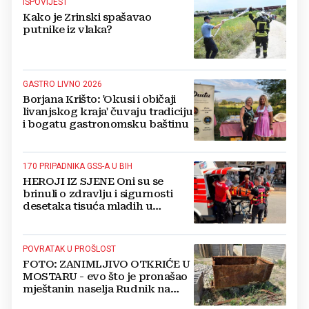
ISPOVIJEST
Kako je Zrinski spašavao
putnike iz vlaka?
GASTRO LIVNO 2026
Borjana Krišto: 'Okusi i običaji
livanjskog kraja' čuvaju tradiciju
i bogatu gastronomsku baštinu
170 PRIPADNIKA GSS-A U BIH
HEROJI IZ SJENE Oni su se
brinuli o zdravlju i sigurnosti
desetaka tisuća mladih u
Međugorju. DONOSIMO
FOTOGRAFIJE
POVRATAK U PROŠLOST
FOTO: ZANIMLJIVO OTKRIĆE U
MOSTARU - evo što je pronašao
mještanin naselja Rudnik na
svome imanju