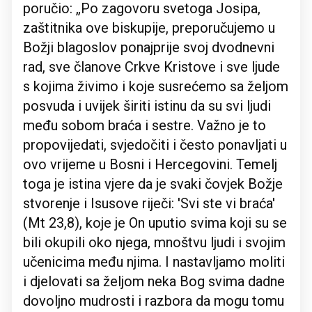
poručio: „Po zagovoru svetoga Josipa,
zaštitnika ove biskupije, preporučujemo u
Božji blagoslov ponajprije svoj dvodnevni
rad, sve članove Crkve Kristove i sve ljude
s kojima živimo i koje susrećemo sa željom
posvuda i uvijek širiti istinu da su svi ljudi
među sobom braća i sestre. Važno je to
propovijedati, svjedočiti i često ponavljati u
ovo vrijeme u Bosni i Hercegovini. Temelj
toga je istina vjere da je svaki čovjek Božje
stvorenje i Isusove riječi: 'Svi ste vi braća'
(Mt 23,8), koje je On uputio svima koji su se
bili okupili oko njega, mnoštvu ljudi i svojim
učenicima među njima. I nastavljamo moliti
i djelovati sa željom neka Bog svima dadne
dovoljno mudrosti i razbora da mogu tomu