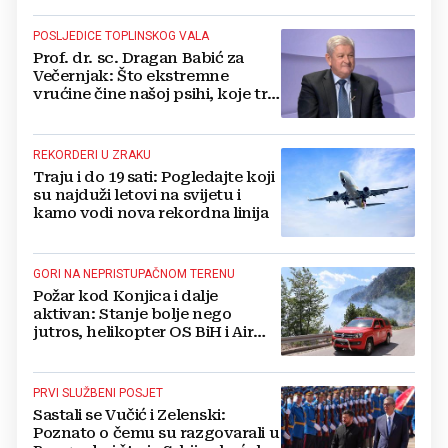
POSLJEDICE TOPLINSKOG VALA
Prof. dr. sc. Dragan Babić za
Večernjak: Što ekstremne
vrućine čine našoj psihi, koje tri
namirnice trebamo jesti, kako se
boriti...
REKORDERI U ZRAKU
Traju i do 19 sati: Pogledajte koji
su najduži letovi na svijetu i
kamo vodi nova rekordna linija
GORI NA NEPRISTUPAČNOM TERENU
Požar kod Konjica i dalje
aktivan: Stanje bolje nego
jutros, helikopter OS BiH i Air
Tractori pomogli u gašenju
PRVI SLUŽBENI POSJET
Sastali se Vučić i Zelenski:
Poznato o čemu su razgovarali u