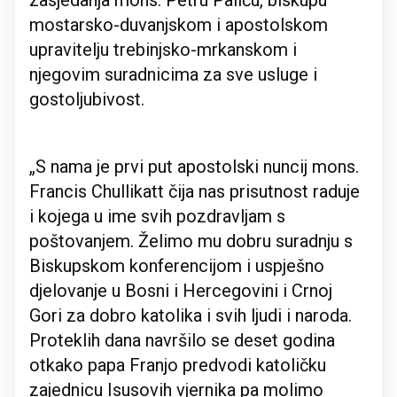
zasjedanja mons. Petru Paliću, biskupu
mostarsko-duvanjskom i apostolskom
upravitelju trebinjsko-mrkanskom i
njegovim suradnicima za sve usluge i
gostoljubivost.
„S nama je prvi put apostolski nuncij mons.
Francis Chullikatt čija nas prisutnost raduje
i kojega u ime svih pozdravljam s
poštovanjem. Želimo mu dobru suradnju s
Biskupskom konferencijom i uspješno
djelovanje u Bosni i Hercegovini i Crnoj
Gori za dobro katolika i svih ljudi i naroda.
Proteklih dana navršilo se deset godina
otkako papa Franjo predvodi katoličku
zajednicu Isusovih vjernika pa molimo