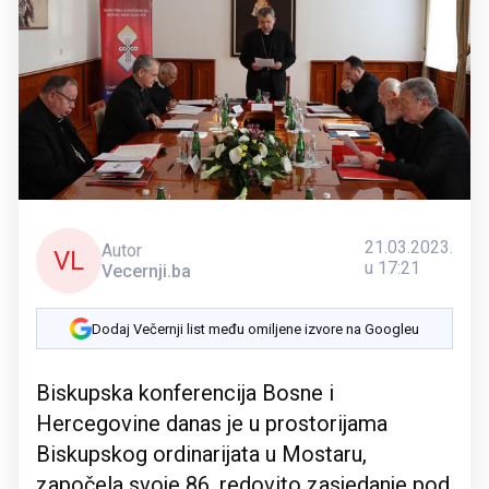
21.03.2023.
Autor
VL
u 17:21
Vecernji.ba
Dodaj Večernji list među omiljene izvore na Googleu
Biskupska konferencija Bosne i
Hercegovine danas je u prostorijama
Biskupskog ordinarijata u Mostaru,
započela svoje 86. redovito zasjedanje pod