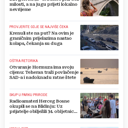
milosti, a na jugu prijeti lokalno
nevrijeme
PROVJERITE GDJE SE NAJVIŠE ČEKA
Krenuli ste na put? Na ovim je
graničnim prijelazima nastao
kolaps, čekanja su duga
OŠTRA RETORIKA
Otvaranje Hormuza ima svoju
cijenu: Teheran traži povlačenje
SAD-a i nadoknadu ratne štete
SKUP U PARKU PRIRODE
Radioamateri Herceg Bosne
okupili se na Blidinju: Uz
prijatelje obilježili 34. obljetnicu
osnutka