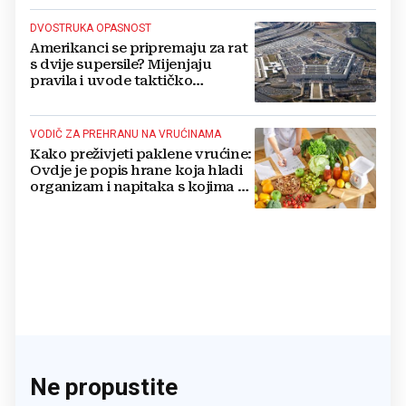
DVOSTRUKA OPASNOST
Amerikanci se pripremaju za rat
s dvije supersile? Mijenjaju
pravila i uvode taktičko
nuklearno oružje
VODIČ ZA PREHRANU NA VRUĆINAMA
Kako preživjeti paklene vrućine:
Ovdje je popis hrane koja hladi
organizam i napitaka s kojima si
činite 'medvjeđu uslugu'
Ne propustite