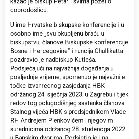
kazao je biskup Petar i svima poželio
dobrodošlicu.
U ime Hrvatske biskupske konferencije i u
osobno ime „svu okupljenu braću u
biskupstvu, članove Biskupske konferencije
Bosne i Hercegovine“ i nuncija Chullikatta
pozdravio je nadbiskup Kutleša.
Podsjećajući na najvažnija događanja u
posljednje vrijeme, spomenuo je najvažnije
točke izvanrednog zasjedanja HBK
održanog 24. siječnja 2023. u Zagrebu i tijek
redovitog polugodišnjeg sastanka članova
Stalnog vijeća HBK s predsjednikom Vlade
RH Andrejem Plenkovićem i njegovim
suradnicima održanog 28. studenoga 2022.
u Banskim dvorima. Podsjetio je i na