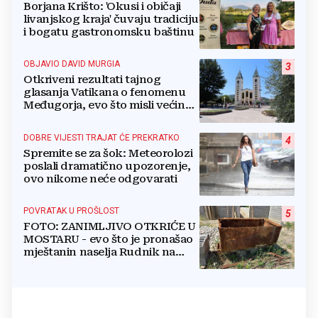
Borjana Krišto: 'Okusi i običaji
livanjskog kraja' čuvaju tradiciju
i bogatu gastronomsku baštinu
OBJAVIO DAVID MURGIA
3
Otkriveni rezultati tajnog
glasanja Vatikana o fenomenu
Međugorja, evo što misli većina
crkevnih dužnosnika
DOBRE VIJESTI TRAJAT ĆE PREKRATKO
4
Spremite se za šok: Meteorolozi
poslali dramatično upozorenje,
ovo nikome neće odgovarati
POVRATAK U PROŠLOST
5
FOTO: ZANIMLJIVO OTKRIĆE U
MOSTARU - evo što je pronašao
mještanin naselja Rudnik na
svome imanju