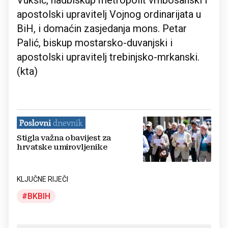
Vukšić, nadbiskup metropolit vrhbosanski i
apostolski upravitelj Vojnog ordinarijata u
BiH, i domaćin zasjedanja mons. Petar
Palić, biskup mostarsko-duvanjski i
apostolski upravitelj trebinjsko-mrkanski.
(kta)
Stigla važna obavijest za
hrvatske umirovljenike
KLJUČNE RIJEČI
BKBIH