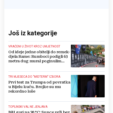
Još iz kategorije
VRAĆENI U ŽIVOT KROZ UMJETNOST
Od ideje jedne obitelji do remek-
djela Rame: Rumboci podigli 63
metra dug mural poginulim
braniteljima
TRI MJESECA DO "MIDTERM" IZBORA
Prvi test za Trumpa od povratka
u Bijelu kuću. Brojke su mu
rekordno loše
TOPLINSKI VAL NE JENJAVA
BiH gori na 38 °C: Sunce prži bez