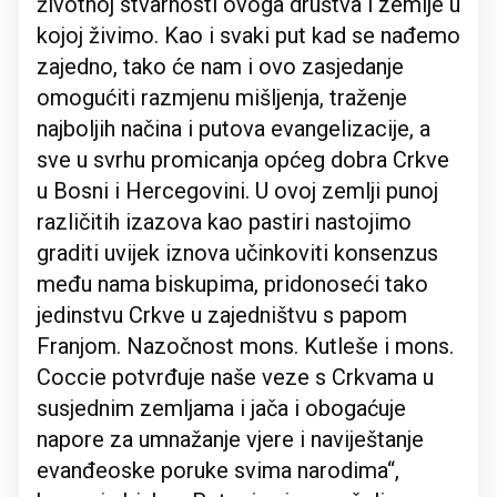
životnoj stvarnosti ovoga društva i zemlje u
kojoj živimo. Kao i svaki put kad se nađemo
zajedno, tako će nam i ovo zasjedanje
omogućiti razmjenu mišljenja, traženje
najboljih načina i putova evangelizacije, a
sve u svrhu promicanja općeg dobra Crkve
u Bosni i Hercegovini. U ovoj zemlji punoj
različitih izazova kao pastiri nastojimo
graditi uvijek iznova učinkoviti konsenzus
među nama biskupima, pridonoseći tako
jedinstvu Crkve u zajedništvu s papom
Franjom. Nazočnost mons. Kutleše i mons.
Coccie potvrđuje naše veze s Crkvama u
susjednim zemljama i jača i obogaćuje
napore za umnažanje vjere i naviještanje
evanđeoske poruke svima narodima“,