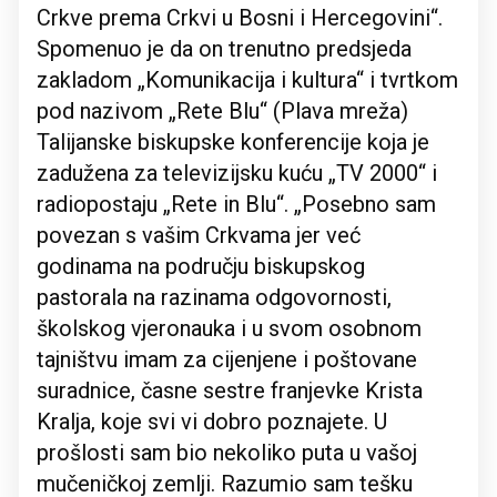
Crkve prema Crkvi u Bosni i Hercegovini“.
Spomenuo je da on trenutno predsjeda
zakladom „Komunikacija i kultura“ i tvrtkom
pod nazivom „Rete Blu“ (Plava mreža)
Talijanske biskupske konferencije koja je
zadužena za televizijsku kuću „TV 2000“ i
radiopostaju „Rete in Blu“. „Posebno sam
povezan s vašim Crkvama jer već
godinama na području biskupskog
pastorala na razinama odgovornosti,
školskog vjeronauka i u svom osobnom
tajništvu imam za cijenjene i poštovane
suradnice, časne sestre franjevke Krista
Kralja, koje svi vi dobro poznajete. U
prošlosti sam bio nekoliko puta u vašoj
mučeničkoj zemlji. Razumio sam tešku