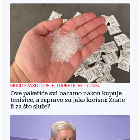
MOGU SPASITI CIPELE, TORBE I ELEKTRONIKU
Ove paketiće svi bacamo nakon kupnje
tenisice, a zapravo su jako korisni: Znate
li za što služe?