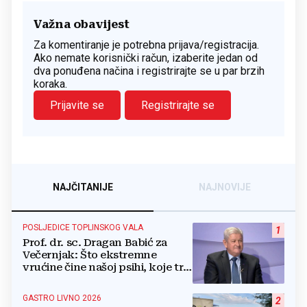
Važna obavijest
Za komentiranje je potrebna prijava/registracija.
Ako nemate korisnički račun, izaberite jedan od
dva ponuđena načina i registrirajte se u par brzih
koraka.
Prijavite se
Registrirajte se
NAJČITANIJE
NAJNOVIJE
POSLJEDICE TOPLINSKOG VALA
1
Prof. dr. sc. Dragan Babić za
Večernjak: Što ekstremne
vrućine čine našoj psihi, koje tri
namirnice trebamo jesti, kako se
boriti...
GASTRO LIVNO 2026
2