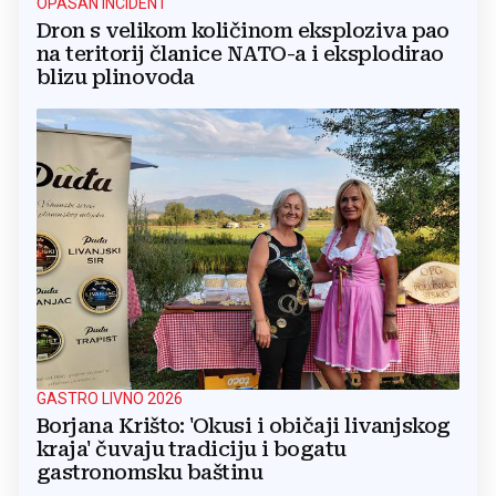
OPASAN INCIDENT
Dron s velikom količinom eksploziva pao
na teritorij članice NATO-a i eksplodirao
blizu plinovoda
GASTRO LIVNO 2026
Borjana Krišto: 'Okusi i običaji livanjskog
kraja' čuvaju tradiciju i bogatu
gastronomsku baštinu