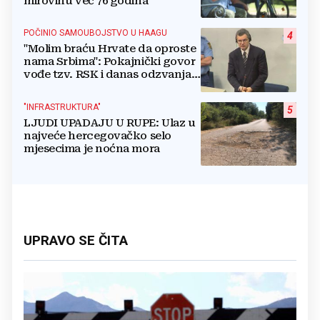
mirovinu već 76 godina
POČINIO SAMOUBOJSTVO U HAAGU
4
"Molim braću Hrvate da oproste
nama Srbima": Pokajnički govor
vođe tzv. RSK i danas odzvanja
na obljetnicu Oluje
"INFRASTRUKTURA"
5
LJUDI UPADAJU U RUPE: Ulaz u
najveće hercegovačko selo
mjesecima je noćna mora
UPRAVO SE ČITA