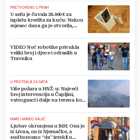
PRETVORENO U PRAH
U sefu je čuvala 26.000 € za
isplatu kredita za kuću: Nakon
mjesec dana ga je otvorila,
pozlilo joj je
VIDEO Noć robotike privukla
veliki broj i djece i odraslih u
Travniku
U PROTEKLA 24 SATA
Više požara u HNŽ-u: Najveći
broj intervencija u Čapljini,
vatrogasci i dalje na terenu kod
Konjica
MARI I MARIO KAJIĆ
Ljubav okrunjena u BiH: Ona je
iz Livna, on iz Njemačke, a
sudbonosno “da” izrekli u