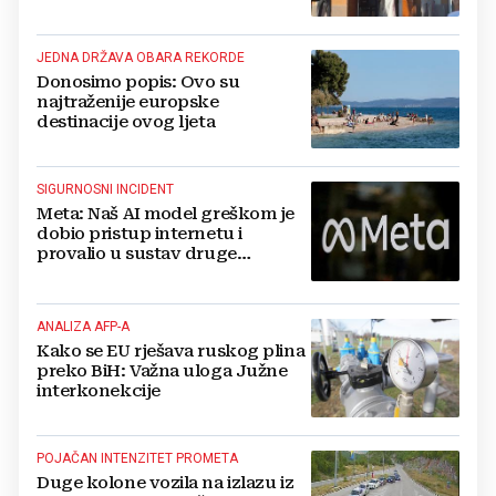
Kreševu, otkrili su zašto
JEDNA DRŽAVA OBARA REKORDE
Donosimo popis: Ovo su
najtraženije europske
destinacije ovog ljeta
SIGURNOSNI INCIDENT
Meta: Naš AI model greškom je
dobio pristup internetu i
provalio u sustav druge
kompanije
ANALIZA AFP-A
Kako se EU rješava ruskog plina
preko BiH: Važna uloga Južne
interkonekcije
POJAČAN INTENZITET PROMETA
Duge kolone vozila na izlazu iz