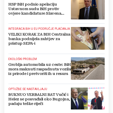
HSP BiH podnio apelaciju
Ustavnom sudu BiH protiv
ovjere kandidature Slavena
Kovačevića
INTEGRACA BIH U EU PODRUČJE PLAĆANJA
VELIKI KORAK ZA BIH Centralna
banka podnijela zahtjev za
pristup SEPA-i
EKOLOŠKI PROBLEM
Groblja automobila uz ceste: BiH
mora maknuti raspadnuta vozila
iz prirode i pretvoriti ih u resurs
OPTUŽBE SE NASTAVLJAJU
BUKNUO VERBALNI RAT Vučić i
Helez se posvađali oko Bugojna,
padaju teške riječi