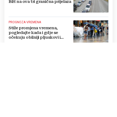
BiH na ova tri granična prijelaza
PROGNOZA VREMENA
Stiže promjena vremena,
pogledajte kada i gdje se
očekuju obilniji pljuskovi i
grmljavina
JE LI ODLUKA POSTALA ŽRTVA POLITIKE?
Zašto je Mostar ostao bez
novčane potpore za
novorođenčad, roditelji: „Ta
pomoć nam je itekako
potrebna“
POSTOJE RJEŠENJA
Učestala podrhtavanja tla
ponovno su otvorila pitanje
koliko je BiH spremna za jači
potres
GRMLJAVINA PONOSA NA MORU