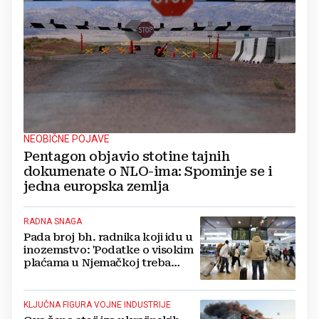
NEOBIČNE POJAVE
Pentagon objavio stotine tajnih
dokumenate o NLO-ima: Spominje se i
jedna europska zemlja
RADNA SNAGA
Pada broj bh. radnika koji idu u
inozemstvo: 'Podatke o visokim
plaćama u Njemačkoj treba
gledati s rezervom'
KLJUČNA FIGURA VOJNE INDUSTRIJE