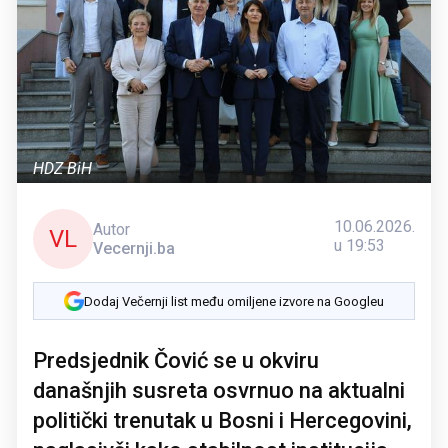
HDZ BiH
10.06.2026.
Autor
VL
u 19:53
Vecernji.ba
Dodaj Večernji list među omiljene izvore na Googleu
Predsjednik Čović se u okviru
današnjih susreta osvrnuo na aktualni
politički trenutak u Bosni i Hercegovini,