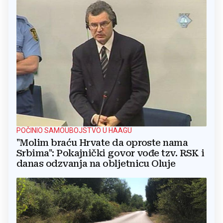
POČINIO SAMOUBOJSTVO U HAAGU
"Molim braću Hrvate da oproste nama
Srbima": Pokajnički govor vođe tzv. RSK i
danas odzvanja na obljetnicu Oluje