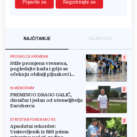
Prijavite se
Registrirajte se
NAJČITANIJE
NAJNOVIJE
PROGNOZA VREMENA
1
Stiže promjena vremena,
pogledajte kada i gdje se
očekuju obilniji pljuskovi i
grmljavina
IN MEMORIAM
2
PREMINUO DRAGO GALIĆ,
dioničar i jedan od utemeljitelja
Euroherca
STATISTIKA FONDA MIO RS
3
Apsolutni rekorder:
Umirovljenik iz BiH prima