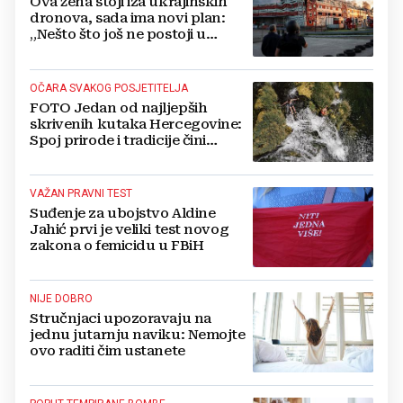
Ova žena stoji iza ukrajinskih
dronova, sada ima novi plan:
„Nešto što još ne postoji u
svijetu“
OČARA SVAKOG POSJETITELJA
FOTO Jedan od najljepših
skrivenih kutaka Hercegovine:
Spoj prirode i tradicije čini
Koćušu jedinstvenom
destinacijom
VAŽAN PRAVNI TEST
Suđenje za ubojstvo Aldine
Jahić prvi je veliki test novog
zakona o femicidu u FBiH
NIJE DOBRO
Stručnjaci upozoravaju na
jednu jutarnju naviku: Nemojte
ovo raditi čim ustanete