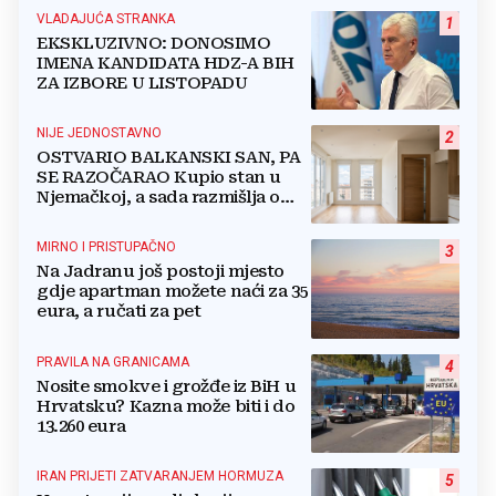
VLADAJUĆA STRANKA
1
EKSKLUZIVNO: DONOSIMO
IMENA KANDIDATA HDZ-A BIH
ZA IZBORE U LISTOPADU
NIJE JEDNOSTAVNO
2
OSTVARIO BALKANSKI SAN, PA
SE RAZOČARAO Kupio stan u
Njemačkoj, a sada razmišlja o
povratku
MIRNO I PRISTUPAČNO
3
Na Jadranu još postoji mjesto
gdje apartman možete naći za 35
eura, a ručati za pet
PRAVILA NA GRANICAMA
4
Nosite smokve i grožđe iz BiH u
Hrvatsku? Kazna može biti i do
13.260 eura
IRAN PRIJETI ZATVARANJEM HORMUZA
5