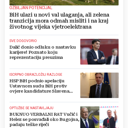
OZBILJAN POTENCIJAL
BiH ulazi u novi val ulaganja, ali zelena
tranzicija mora odmah misliti i na kraj
životnog vijeka vjetroelektrana
SVE DOGOVORIO
Dalić donio odluku o nastavku
karijere! Poznato koju
reprezentaciju preuzima
ISCRPNO OBRAZLOŽILI RAZLOGE
HSP BiH podnio apelaciju
Ustavnom sudu BiH protiv
ovjere kandidature Slavena
Kovačevića
OPTUŽBE SE NASTAVLJAJU
BUKNUO VERBALNI RAT Vučić i
Helez se posvađali oko Bugojna,
padaju teške riječi