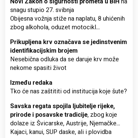
Novi Zakon o sigurnosti prometa u BiH
na
snagu stupio 27. svibnja
Obijesna vožnja stiže na naplatu, 8 uhićenih
zbog alkohola, oduzet motocikl...
Prikupljena krv označava se jedinstvenim
identifikacijskim brojem
Nesebična odluka da se daruje krv može
nekome spasiti život
Između redaka
Tko će nas zaštititi od institucija koje šute?
Savska regata spojila ljubitelje rijeke,
prirode i posavske tradicije
, zbog koje
dolaze iz Švicarske, Austrije, Njemačke...
Kajaci, kanui, SUP daske, ali i plovidba