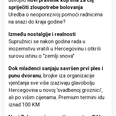
usvojilo
novi pravilnik koji ima za cilj
spriječiti zloupotrebe bolovanja
Uredba o neoporezivoj pomoći radnicima
na snazi do kraja godine?
Između nostalgije i realnosti
Supružnici se nakon godina rada u
inozemstvu vratili u Hercegovinu i otkrili
surovu istinu o "zemlji snova"
Dok mladenci sanjaju savršen prvi ples i
punu dvoranu
, brojke iza organizacije
vjenčanja sve više izazivaju glavobolju
Hercegovina u novoj ‘svadbenoj groznici’,
ali po višim cijenama. Premium termini idu
iznad 100 KM