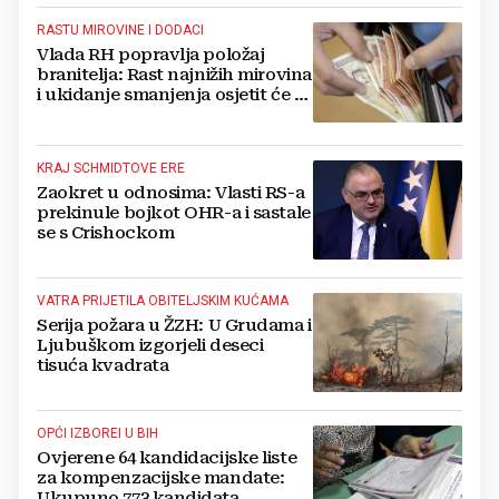
RASTU MIROVINE I DODACI
Vlada RH popravlja položaj
branitelja: Rast najnižih mirovina
i ukidanje smanjenja osjetit će se
i u BiH
KRAJ SCHMIDTOVE ERE
Zaokret u odnosima: Vlasti RS-a
prekinule bojkot OHR-a i sastale
se s Crishockom
VATRA PRIJETILA OBITELJSKIM KUĆAMA
Serija požara u ŽZH: U Grudama i
Ljubuškom izgorjeli deseci
tisuća kvadrata
OPĆI IZBOREI U BIH
Ovjerene 64 kandidacijske liste
za kompenzacijske mandate:
Ukupuno 773 kandidata