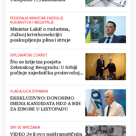
FEDERALNI MINISTAR ENERGIJE,
RUDARSTVA I INDUSTRIJE
Ministar Lakić o rudarima,
Južnoj interkonekciji i
poskupljenju plina i struje
DIPLOMATSKI ZOKRET
Što se krije iza posjeta
Zelenskog Beogradu: U Srbiji
počinje zajednička proizvodnja
oružja i dronova za Ukrajinu?
VLADAJUĆA STRANKA
EKSKLUZIVNO: DONOSIMO
IMENA KANDIDATA HDZ-A BIH
ZA IZBORE U LISTOPADU
ŠIRI SE MREŽAMA
VIDEO Je li ovo najdramatičnija