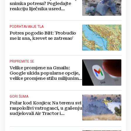
snimka potresa? Pogledajte
reakciju liječnika usred
operacije
PODRHTAVANJE TLA
Potres pogodio BiH: 'Probudio
me iz sna, krevet se zatresao'
PRIPREMITE SE
Velike promjene na Gmailu:
Google ukida popularne opcije,
velike promjene stižu milijunima
korisnika
GORI ŠUMA
Požar kod Konjica: Na terenu svi
raspoloživi vatrogasci, u gašenju
sudjelovali Air Tractor i
helikopter