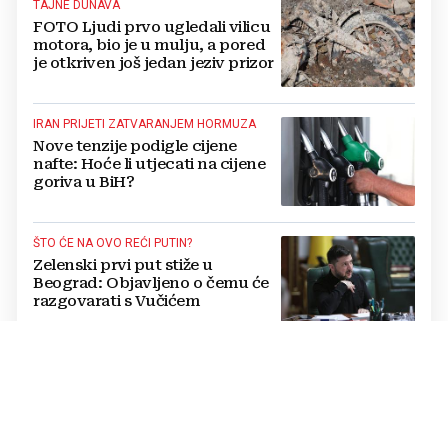
TAJNE DUNAVA
FOTO Ljudi prvo ugledali vilicu
motora, bio je u mulju, a pored
je otkriven još jedan jeziv prizor
IRAN PRIJETI ZATVARANJEM HORMUZA
Nove tenzije podigle cijene
nafte: Hoće li utjecati na cijene
goriva u BiH?
ŠTO ĆE NA OVO REĆI PUTIN?
Zelenski prvi put stiže u
Beograd: Objavljeno o čemu će
razgovarati s Vučićem
DVOSTRANAČKA SKUPINA VISOKIH
ZAKONODAVACA
Američki senatori i kongresmeni
zatražili od Trumpa vraćanje
sankcija dužnosnicima RS-a