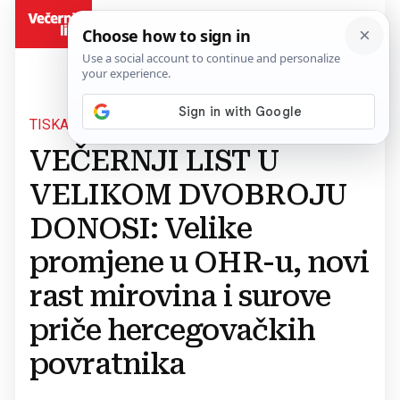
BiH
TISKANO IZDANJE ZA 3. I 4. LIPNJA
VEČERNJI LIST U
VELIKOM DVOBROJU
DONOSI: Velike
promjene u OHR-u, novi
rast mirovina i surove
priče hercegovačkih
povratnika