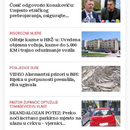
Ćosić odgovorio Konakoviću:
Umjesto etničkog
prebrojavanja, osigurajte
stvarnu ravnopravnost Hrvata
RIGOROZNE MJERE
Oštrije kazne u HBŽ-u: Uvedena
objesna vožnja, kazne do 5.000
KM i trajno oduzimanje vozila
POSLJEDICE SUŠE
VIDEO Alarmantni prizori u BiH:
Rijeka u potpunosti presušila,
riba uginula
PASTOR ŽUPANČIĆ OPTUŽUJE
TOMAŠEVIĆEVU VLAST
SKANDALOZAN POTEZ: Preko
noći iscrtano parkirno mjesto na
ulazu u crkvu – vjernici
preskaču preko automobila