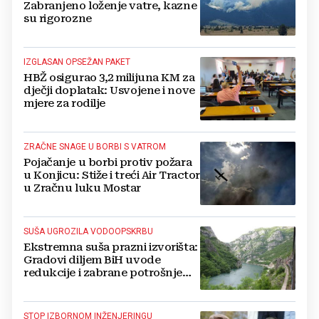
Zabranjeno loženje vatre, kazne
su rigorozne
IZGLASAN OPSEŽAN PAKET
HBŽ osigurao 3,2 milijuna KM za
dječji doplatak: Usvojene i nove
mjere za rodilje
ZRAČNE SNAGE U BORBI S VATROM
Pojačanje u borbi protiv požara
u Konjicu: Stiže i treći Air Tractor
u Zračnu luku Mostar
SUŠA UGROZILA VODOOPSKRBU
Ekstremna suša prazni izvorišta:
Gradovi diljem BiH uvode
redukcije i zabrane potrošnje
vode, posebno teško u
Hercegovini
STOP IZBORNOM INŽENJERINGU