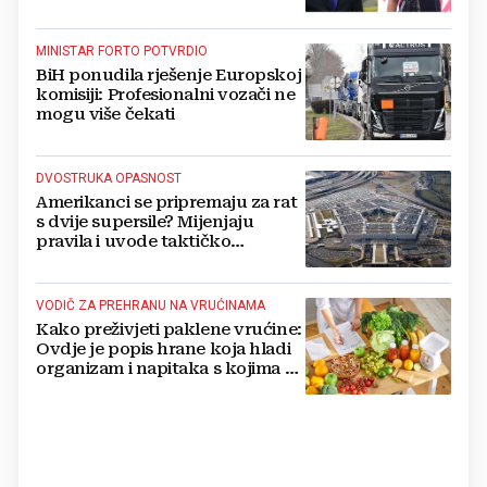
MINISTAR FORTO POTVRDIO
BiH ponudila rješenje Europskoj
komisiji: Profesionalni vozači ne
mogu više čekati
DVOSTRUKA OPASNOST
Amerikanci se pripremaju za rat
s dvije supersile? Mijenjaju
pravila i uvode taktičko
nuklearno oružje
VODIČ ZA PREHRANU NA VRUĆINAMA
Kako preživjeti paklene vrućine:
Ovdje je popis hrane koja hladi
organizam i napitaka s kojima si
činite 'medvjeđu uslugu'