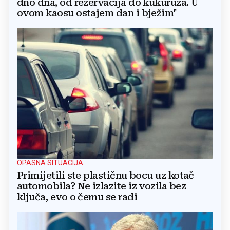
dno dna, od rezervacija do kukuruza. U
ovom kaosu ostajem dan i bježim"
OPASNA SITUACIJA
Primijetili ste plastičnu bocu uz kotač
automobila? Ne izlazite iz vozila bez
ključa, evo o čemu se radi