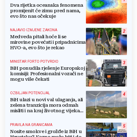
Dva rijetka oceanska fenomena
promijenit će zimu pred nama,
evo što nas očekuje
NAJAVIO IZMJENE ZAKONA
2
Medveda pitali hoće li se
mirovine povećati i pripadnicima
HVO-a, evo što je rekao
MINISTAR FORTO POTVRDIO
3
BiH ponudila rješenje Europskoj
komisiji: Profesionalni vozači ne
mogu više čekati
OZBILJAN POTENCIJAL
4
BiH ulazi u novi val ulaganja, ali
zelena tranzicija mora odmah
misliti i na kraj životnog vijeka
vjetroelektrana
PRAVILA NA GRANICAMA
5
Nosite smokve i grožđe iz BiH u
Hrvatsku? Kazna može biti i do