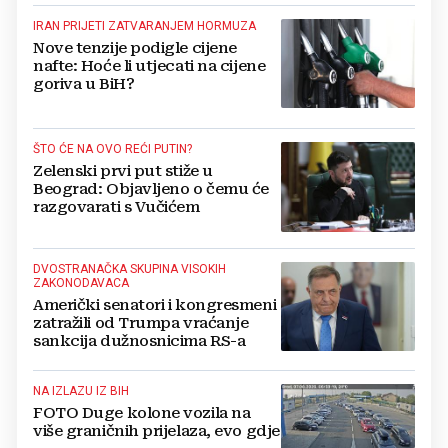
IRAN PRIJETI ZATVARANJEM HORMUZA
Nove tenzije podigle cijene
nafte: Hoće li utjecati na cijene
goriva u BiH?
ŠTO ĆE NA OVO REĆI PUTIN?
Zelenski prvi put stiže u
Beograd: Objavljeno o čemu će
razgovarati s Vučićem
DVOSTRANAČKA SKUPINA VISOKIH
ZAKONODAVACA
Američki senatori i kongresmeni
zatražili od Trumpa vraćanje
sankcija dužnosnicima RS-a
NA IZLAZU IZ BIH
FOTO Duge kolone vozila na
više graničnih prijelaza, evo gdje