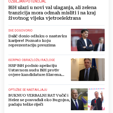
OZBILJAN POTENCIJAL
BiH ulazi u novi val ulaganja, ali zelena
tranzicija mora odmah misliti i na kraj
životnog vijeka vjetroelektrana
SVE DOGOVORIO
Dalić donio odluku o nastavku
karijere! Poznato koju
reprezentaciju preuzima
ISCRPNO OBRAZLOŽILI RAZLOGE
HSP BiH podnio apelaciju
Ustavnom sudu BiH protiv
ovjere kandidature Slavena
Kovačevića
OPTUŽBE SE NASTAVLJAJU
BUKNUO VERBALNI RAT Vučić i
Helez se posvađali oko Bugojna,
padaju teške riječi