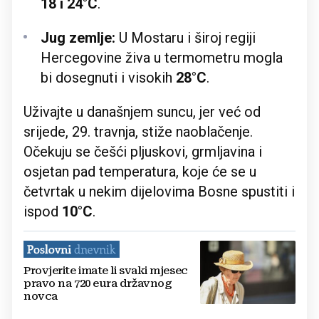
18 i 24°C
.
Jug zemlje:
U Mostaru i široj regiji
Hercegovine živa u termometru mogla
bi dosegnuti i visokih
28°C
.
Uživajte u današnjem suncu, jer već od
srijede, 29. travnja, stiže naoblačenje.
Očekuju se češći pljuskovi, grmljavina i
osjetan pad temperatura, koje će se u
četvrtak u nekim dijelovima Bosne spustiti i
ispod
10°C
.
Provjerite imate li svaki mjesec
pravo na 720 eura državnog
novca