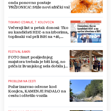
onda ponovno postaje
'PRŽIONICA': Stiže novi afrički val
TISKANO IZDANJE, 7. KOLOVOZA
Večernji list u petak donosi: Tko
su kandidati HDZ-a na izborima,
toplinski val prži BiH na +40,
moguće redukcije...
FESTIVAL BAKRI
FOTO Smrt posljednjeg
majstora trebala je biti kraj, no
priča iz livanjskog sela dobila je
neočekivan nastavak
PROBLEMI NA CESTI
Požar izazvao odrone kod
Konjica, KAMENJE PADALO na
cestu i oštetilo vozila