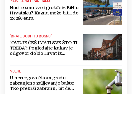
PRAVILA NA GRANICAMA
Nosite smokve i grožđe iz BiH u
Hrvatsku? Kazna može biti i do
13.260 eura
"BRATE DOĐI TI U BOSNU"
"OVDJE ĆEŠ IMATI SVE ŠTO TI
TREBA": Pogledajte kakav je
odgovor dobio Hrvat iz
Münchena kad je pitao treba li
se vratiti kući
MJERE
U hercegovačkom gradu
zabranjeno zalijevanje bašte:
Tko prekrši zabranu, bit će
isključen s mreže i novčano
kažnjen
KRAJ DRAME U MOSTARU?
Kordić nakon sastanka o krizi u
"Komunalnom": Svi želimo
povratak ljudi na posao, politika
mora dalje od ovoga