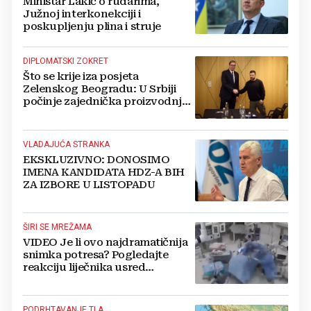
Ministar Lakić o rudarima,
Južnoj interkonekciji i
poskupljenju plina i struje
DIPLOMATSKI ZOKRET
Što se krije iza posjeta
Zelenskog Beogradu: U Srbiji
počinje zajednička proizvodnja
oružja i dronova za Ukrajinu?
VLADAJUĆA STRANKA
EKSKLUZIVNO: DONOSIMO
IMENA KANDIDATA HDZ-A BIH
ZA IZBORE U LISTOPADU
ŠIRI SE MREŽAMA
VIDEO Je li ovo najdramatičnija
snimka potresa? Pogledajte
reakciju liječnika usred
operacije
PODRHTAVANJE TLA