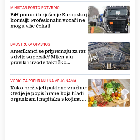
MINISTAR FORTO POTVRDIO
BiH ponudila rješenje Europskoj
komisiji: Profesionalni vozači ne
mogu više čekati
DVOSTRUKA OPASNOST
Amerikanci se pripremaju za rat
s dvije supersile? Mijenjaju
pravila i uvode taktičko
nuklearno oružje
VODIČ ZA PREHRANU NA VRUĆINAMA
Kako preživjeti paklene vrućine:
Ovdje je popis hrane koja hladi
organizam i napitaka s kojima si
činite 'medvjeđu uslugu'