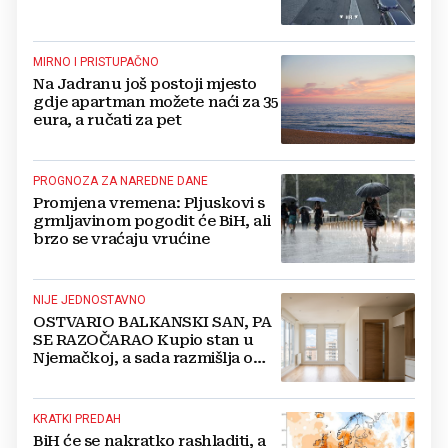
MIRNO I PRISTUPAČNO
Na Jadranu još postoji mjesto
gdje apartman možete naći za 35
eura, a ručati za pet
PROGNOZA ZA NAREDNE DANE
Promjena vremena: Pljuskovi s
grmljavinom pogodit će BiH, ali
brzo se vraćaju vrućine
NIJE JEDNOSTAVNO
OSTVARIO BALKANSKI SAN, PA
SE RAZOČARAO Kupio stan u
Njemačkoj, a sada razmišlja o
povratku
KRATKI PREDAH
BiH će se nakratko rashladiti, a