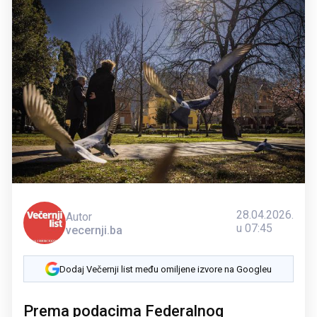
28.04.2026.
Autor
u 07:45
vecernji.ba
Dodaj Večernji list među omiljene izvore na Googleu
Prema podacima Federalnog