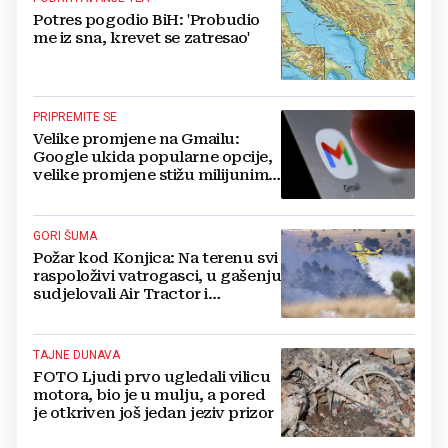
Potres pogodio BiH: 'Probudio
me iz sna, krevet se zatresao'
PRIPREMITE SE
Velike promjene na Gmailu:
Google ukida popularne opcije,
velike promjene stižu milijunima
korisnika
GORI ŠUMA
Požar kod Konjica: Na terenu svi
raspoloživi vatrogasci, u gašenju
sudjelovali Air Tractor i
helikopter
TAJNE DUNAVA
FOTO Ljudi prvo ugledali vilicu
motora, bio je u mulju, a pored
je otkriven još jedan jeziv prizor