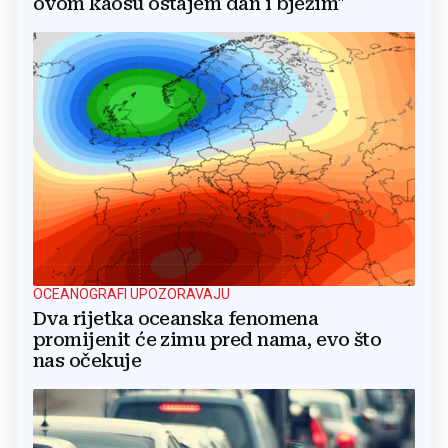
ovom kaosu ostajem dan i bježim"
OCEANOGRAFI UPOZORAVAJU
Dva rijetka oceanska fenomena
promijenit će zimu pred nama, evo što
nas očekuje