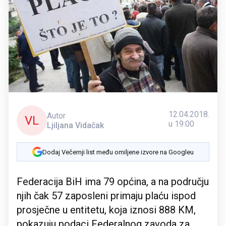
12.04.2018.
Autor
VL
u 19:00
Ljiljana Vidačak
Dodaj Večernji list među omiljene izvore na Googleu
Federacija BiH ima 79 općina, a na području
njih čak 57 zaposleni primaju plaću ispod
prosječne u entitetu, koja iznosi 888 KM,
pokazuju podaci Federalnog zavoda za