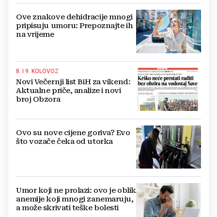
Ove znakove dehidracije mnogi
pripisuju umoru: Prepoznajte ih
na vrijeme
8. I 9. KOLOVOZ
Novi Večernji list BiH za vikend:
Aktualne priče, analize i novi
broj Obzora
Ovo su nove cijene goriva? Evo
što vozače čeka od utorka
Umor koji ne prolazi: ovo je oblik
anemije koji mnogi zanemaruju,
a može skrivati teške bolesti