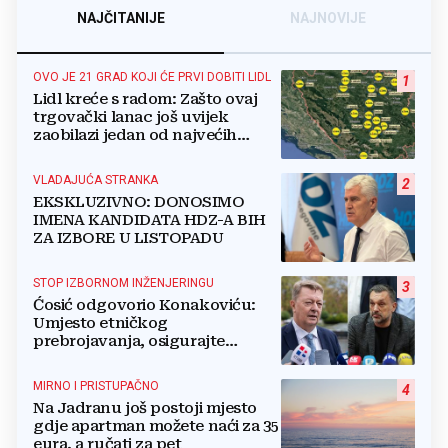
NAJČITANIJE
NAJNOVIJE
OVO JE 21 GRAD KOJI ĆE PRVI DOBITI LIDL
1
Lidl kreće s radom: Zašto ovaj
trgovački lanac još uvijek
zaobilazi jedan od najvećih
gradova u BiH?
VLADAJUĆA STRANKA
2
EKSKLUZIVNO: DONOSIMO
IMENA KANDIDATA HDZ-A BIH
ZA IZBORE U LISTOPADU
STOP IZBORNOM INŽENJERINGU
3
Ćosić odgovorio Konakoviću:
Umjesto etničkog
prebrojavanja, osigurajte
stvarnu ravnopravnost Hrvata
MIRNO I PRISTUPAČNO
4
Na Jadranu još postoji mjesto
gdje apartman možete naći za 35
eura, a ručati za pet