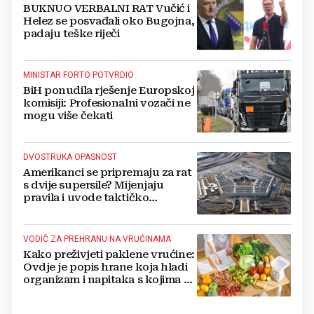
BUKNUO VERBALNI RAT Vučić i
Helez se posvađali oko Bugojna,
padaju teške riječi
MINISTAR FORTO POTVRDIO
BiH ponudila rješenje Europskoj
komisiji: Profesionalni vozači ne
mogu više čekati
DVOSTRUKA OPASNOST
Amerikanci se pripremaju za rat
s dvije supersile? Mijenjaju
pravila i uvode taktičko
nuklearno oružje
VODIČ ZA PREHRANU NA VRUĆINAMA
Kako preživjeti paklene vrućine:
Ovdje je popis hrane koja hladi
organizam i napitaka s kojima si
činite 'medvjeđu uslugu'