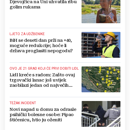
Djevojčica na Uni uhvatila ribu
golim rukama
LJETO ZA UDŽBENIKE
BiH se deseti dan prži na +40,
moguće redukcije; hoće li
država proglasiti nepogodu?
OVO JE 21 GRAD KOJI ĆE PRVI DOBITI LIDL
Lidl kreće s radom: Zašto ovaj
trgovački lanac još uvijek
zaobilazi jedan od najvećih
gradova u BiH?
TEŽAK INCIDENT
Novi napad u domu za odrasle
psihički bolesne osobe: Pipao
štićenicu, htio ju oženiti