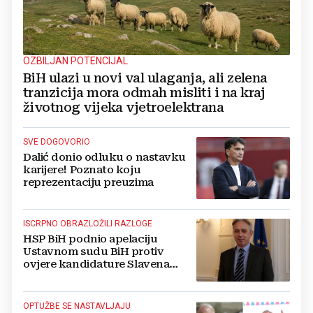
OZBILJAN POTENCIJAL
BiH ulazi u novi val ulaganja, ali zelena
tranzicija mora odmah misliti i na kraj
životnog vijeka vjetroelektrana
SVE DOGOVORIO
Dalić donio odluku o nastavku
karijere! Poznato koju
reprezentaciju preuzima
ISCRPNO OBRAZLOŽILI RAZLOGE
HSP BiH podnio apelaciju
Ustavnom sudu BiH protiv
ovjere kandidature Slavena
Kovačevića
OPTUŽBE SE NASTAVLJAJU