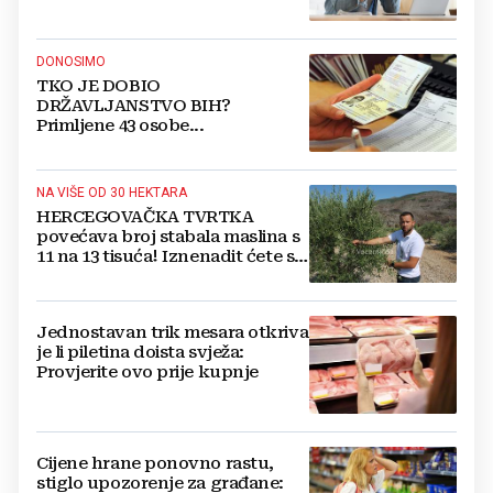
DONOSIMO
TKO JE DOBIO
DRŽAVLJANSTVO BIH?
Primljene 43 osobe...
NA VIŠE OD 30 HEKTARA
HERCEGOVAČKA TVRTKA
povećava broj stabala maslina s
11 na 13 tisuća! Iznenadit ćete se
kako ih štite
Jednostavan trik mesara otkriva
je li piletina doista svježa:
Provjerite ovo prije kupnje
Cijene hrane ponovno rastu,
stiglo upozorenje za građane: