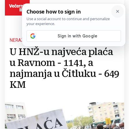
BiH
NERAZMJER U PRIMANJIMA
U HNŽ-u najveća plaća
u Ravnom - 1141, a
najmanja u Čitluku - 649
KM