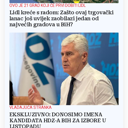
OVO JE 21 GRAD KOJI ĆE PRVI DOBITI LIDL
Lidl kreće s radom: Zašto ovaj trgovački
lanac još uvijek zaobilazi jedan od
najvećih gradova u BiH?
VLADAJUĆA STRANKA
EKSKLUZIVNO: DONOSIMO IMENA
KANDIDATA HDZ-A BIH ZA IZBORE U
LISTOPADU