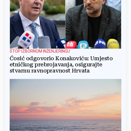
STOP IZBORNOM INŽENJERINGU
Ćosić odgovorio Konakoviću: Umjesto
etničkog prebrojavanja, osigurajte
stvarnu ravnopravnost Hrvata