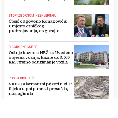
vode, posebno teško u
Hercegovini
STOP IZBORNOM INŽENJERINGU
Ćosić odgovorio Konakoviću:
Umjesto etničkog
prebrojavanja, osigurajte
stvarnu ravnopravnost Hrvata
RIGOROZNE MJERE
Oštrije kazne u HBŽ-u: Uvedena
objesna vožnja, kazne do 5.000
KM i trajno oduzimanje vozila
POSLJEDICE SUŠE
VIDEO Alarmantni prizori u BiH:
Rijeka u potpunosti presušila,
riba uginula
PASTOR ŽUPANČIĆ OPTUŽUJE
TOMAŠEVIĆEVU VLAST