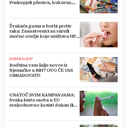
Poskupjeli pšenica, kukuruz,
šećer i biljna ulja
Žvakaća guma u borbi protiv
raka: Znanstvenici su razvili
moćno oružje koje uništava HPV
i bakterije
DOBRA VIJEST
Rodbina vam šalje novce iz
Njemačke u BiH? OVO ĆE VAS
OBRADOVATI!
UNATOČ SVIM KAMPANJAMA:
Svaka šesta osoba u EU
svakodnevno koristi duhan ili
srodne proizvode