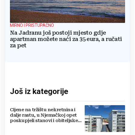
MIRNO I PRISTUPAČNO
Na Jadranu još postoji mjesto gdje
apartman možete naći za 35 eura, a ručati
za pet
Još iz kategorije
Cijene na tržištu nekretnina i
dalje rastu, u Njemačkoj opet
poskupjeli stanovi i obiteljske
kuće