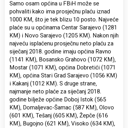
Samo osam općina u FBiH može se
pohvaliti kako ima prosječnu plaću iznad
1000 KM, što je tek blizu 10 posto. Najveće
plaće su u općinama Centar Sarajevo (1281
KM) i Novo Sarajevo (1205 KM). Nakon njih
najveću isplaćenu prosječnu neto plaću za
siječanj 2018. godine imaju općina Ravno
(1141 KM), Bosansko Grahovo (1072 KM),
Mostar (1071 KM), općina Dobretići (1071
KM), općina Stari Grad Sarajevo (1056 KM)
i Kakanj (1012 KM). S druge strane,
najmanje neto plaće za siječanj 2018.
godine bilježe općine Doboj Istok (565
KM), Domaljevac-Šamac (587 KM), Olovo
(601 KM), Tešanj (605 KM), Žepče (616
KM), Bugojno (621 KM), Visoko (634 KM),