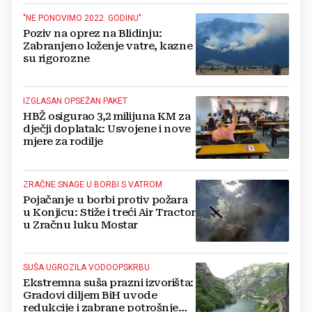
"NE PONOVIMO 2022. GODINU"
Poziv na oprez na Blidinju:
Zabranjeno loženje vatre, kazne
su rigorozne
IZGLASAN OPSEŽAN PAKET
HBŽ osigurao 3,2 milijuna KM za
dječji doplatak: Usvojene i nove
mjere za rodilje
ZRAČNE SNAGE U BORBI S VATROM
Pojačanje u borbi protiv požara
u Konjicu: Stiže i treći Air Tractor
u Zračnu luku Mostar
SUŠA UGROZILA VODOOPSKRBU
Ekstremna suša prazni izvorišta:
Gradovi diljem BiH uvode
redukcije i zabrane potrošnje