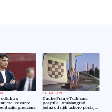
IO
BILE NA TURNIRU
o odluku o
Unuke Franje Tuđmana
arijere! Poznato
posjetile Tomislavgrad –
zentaciju preuzima
jedna od njih uskoro postaje
stanovnica Mrkodola