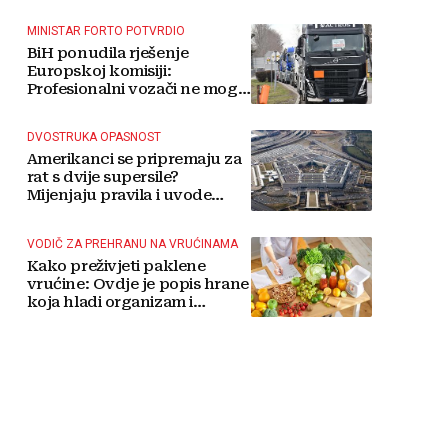
MINISTAR FORTO POTVRDIO
BiH ponudila rješenje
Europskoj komisiji:
Profesionalni vozači ne mogu
više čekati
DVOSTRUKA OPASNOST
Amerikanci se pripremaju za
rat s dvije supersile?
Mijenjaju pravila i uvode
taktičko nuklearno oružje
VODIČ ZA PREHRANU NA VRUĆINAMA
Kako preživjeti paklene
vrućine: Ovdje je popis hrane
koja hladi organizam i
napitaka s kojima si činite
'medvjeđu uslugu'