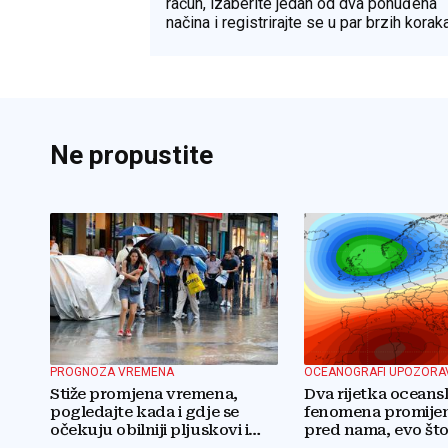
račun, izaberite jedan od dva ponuđena
načina i registrirajte se u par brzih koraka
Ne propustite
PROGNOZA VREMENA
OCEANOGRAFI UPOZORA
Stiže promjena vremena,
Dva rijetka oceans
pogledajte kada i gdje se
fenomena promijen
očekuju obilniji pljuskovi i
pred nama, evo što
grmljavina
očekuje