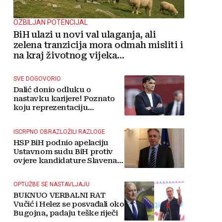
OZBILJAN POTENCIJAL
BiH ulazi u novi val ulaganja, ali
zelena tranzicija mora odmah misliti i
na kraj životnog vijeka
vjetroelektrana
SVE DOGOVORIO
Dalić donio odluku o
nastavku karijere! Poznato
koju reprezentaciju
preuzima
ISCRPNO OBRAZLOŽILI RAZLOGE
HSP BiH podnio apelaciju
Ustavnom sudu BiH protiv
ovjere kandidature Slavena
Kovačevića
OPTUŽBE SE NASTAVLJAJU
BUKNUO VERBALNI RAT
Vučić i Helez se posvađali oko
Bugojna, padaju teške riječi