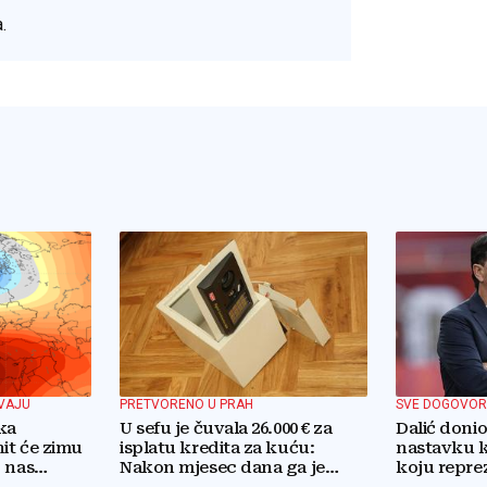
.
VAJU
PRETVORENO U PRAH
SVE DOGOVOR
ka
U sefu je čuvala 26.000 € za
Dalić doni
it će zimu
isplatu kredita za kuću:
nastavku k
 nas
Nakon mjesec dana ga je
koju repre
otvorila, pozlilo joj je