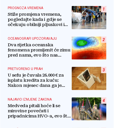
PROGNOZA VREMENA
1
Stiže promjena vremena,
pogledajte kada i gdje se
očekuju obilniji pljuskovi i
grmljavina
OCEANOGRAFI UPOZORAVAJU
2
Dva rijetka oceanska
fenomena promijenit će zimu
pred nama, evo što nas
očekuje
PRETVORENO U PRAH
3
U sefu je čuvala 26.000 € za
isplatu kredita za kuću:
Nakon mjesec dana ga je
otvorila, pozlilo joj je
NAJAVIO IZMJENE ZAKONA
4
Medveda pitali hoće li se
mirovine povećati i
pripadnicima HVO-a, evo što
je rekao