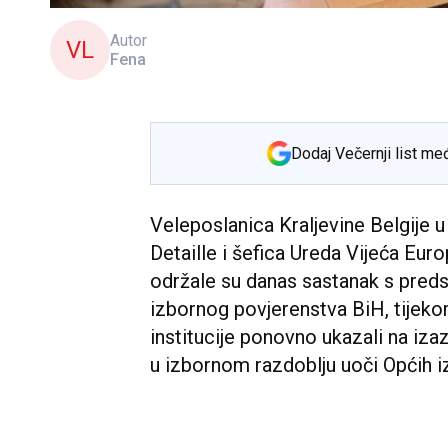
Autor
VL
Fena
Dodaj Večernji list me
Veleposlanica Kraljevine Belgije u
Detaille i šefica Ureda Vijeća Eu
održale su danas sastanak s pred
izbornog povjerenstva BiH, tijeko
institucije ponovno ukazali na iz
u izbornom razdoblju uoči Općih i