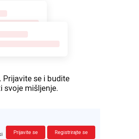
rijavite se i budite
ti svoje mišljenje.
Prijavite se
Registrirajte se
ki