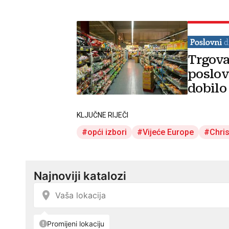
Trgova
poslov
dobilo
KLJUČNE RIJEČI
opći izbori
Vijeće Europe
Chris