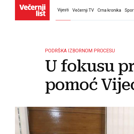
Vijesti
Večernji TV
Crna kronika
Spor
PODRŠKA IZBORNOM PROCESU
U fokusu pr
pomoć Vije