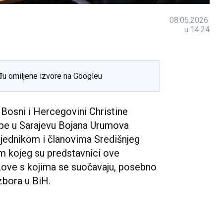
08.05.2026.
u 14:24
đu omiljene izvore na Googleu
 Bosni i Hercegovini Christine
rope u Sarajevu Bojana Urumova
sjednikom i članovima Središnjeg
m kojeg su predstavnici ove
azove s kojima se suočavaju, posebno
zbora u BiH.