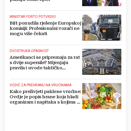
MINISTAR FORTO POTVRDIO
BiH ponudila rješenje Europskoj
komisiji: Profesionalni vozači ne
mogu više čekati
DVOSTRUKA OPASNOST
Amerikanci se pripremaju za rat
s dvije supersile? Mijenjaju
pravila i uvode taktičko
nuklearno oružje
VODIČ ZA PREHRANU NA VRUĆINAMA
Kako preživjeti paklene vrućine:
Ovdje je popis hrane koja hladi
organizam i napitaka s kojima si
činite 'medvjeđu uslugu'