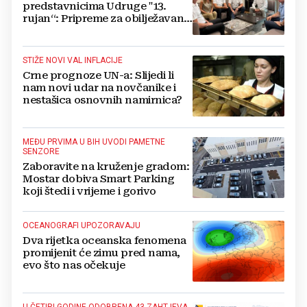
predstavnicima Udruge "13.
rujan“: Pripreme za obilježavanje
oslobođenja kraljevskog grada
Jajca
STIŽE NOVI VAL INFLACIJE
Crne prognoze UN-a: Slijedi li
nam novi udar na novčanike i
nestašica osnovnih namirnica?
MEĐU PRVIMA U BIH UVODI PAMETNE
SENZORE
Zaboravite na kruženje gradom:
Mostar dobiva Smart Parking
koji štedi i vrijeme i gorivo
OCEANOGRAFI UPOZORAVAJU
Dva rijetka oceanska fenomena
promijenit će zimu pred nama,
evo što nas očekuje