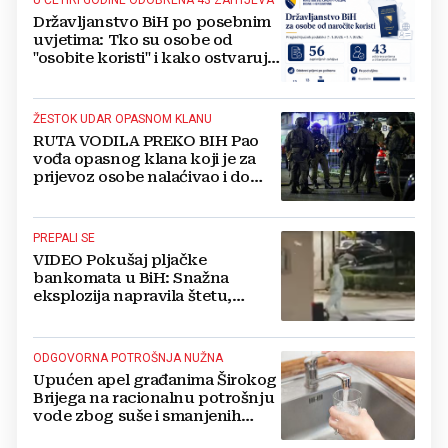
U ČETIRI GODINE ODOBRENA 43 ZAHTJEVA
Državljanstvo BiH po posebnim
uvjetima: Tko su osobe od
"osobite koristi" i kako ostvaruju
to pravo?
ŽESTOK UDAR OPASNOM KLANU
RUTA VODILA PREKO BIH Pao
vođa opasnog klana koji je za
prijevoz osobe nalaćivao i do
10.000 eura
PREPALI SE
VIDEO Pokušaj pljačke
bankomata u BiH: Snažna
eksplozija napravila štetu,
stanari natjerali pljačkaše u bijeg
ODGOVORNA POTROŠNJA NUŽNA
Upućen apel građanima Širokog
Brijega na racionalnu potrošnju
vode zbog suše i smanjenih
zaliha