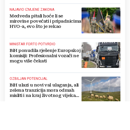
NAJAVIO IZMJENE ZAKONA
Medveda pitali hoće li se
mirovine povećati i pripadnicima
HVO-a, evo što je rekao
MINISTAR FORTO POTVRDIO
BiH ponudila rješenje Europskoj
komisiji: Profesionalni vozači ne
mogu više čekati
OZBILJAN POTENCIJAL
BiH ulazi u novi val ulaganja, ali
zelena tranzicija mora odmah
misliti i na kraj životnog vijeka
vjetroelektrana
ISCRPNO OBRAZLOŽILI RAZLOGE
HSP BiH podnio apelaciju
Ustavnom sudu BiH protiv