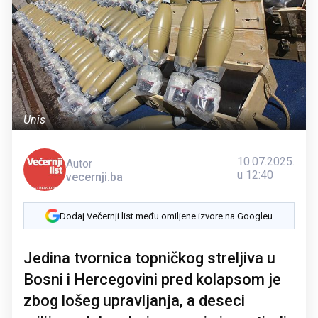
Unis
10.07.2025.
Autor
u 12:40
vecernji.ba
Dodaj Večernji list među omiljene izvore na Googleu
Jedina tvornica topničkog streljiva u
Bosni i Hercegovini pred kolapsom je
zbog lošeg upravljanja, a deseci