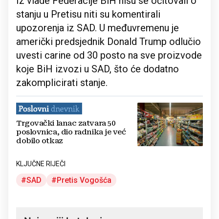
Iz vlade Federacije BiH nisu se očitovali o
stanju u Pretisu niti su komentirali
upozorenja iz SAD. U međuvremenu je
američki predsjednik Donald Trump odlučio
uvesti carine od 30 posto na sve proizvode
koje BiH izvozi u SAD, što će dodatno
zakomplicirati stanje.
Trgovački lanac zatvara 50
poslovnica, dio radnika je već
dobilo otkaz
KLJUČNE RIJEČI
SAD
Pretis Vogošća