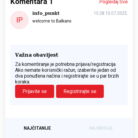
Komentara
1
Pogledaj Sve
info_punkt
15:28 10.07.2025.
IP
welcome to Balkans
Važna obavijest
Za komentiranje je potrebna prijava/registracija.
Ako nemate korisnički račun, izaberite jedan od
dva ponuđena načina i registrirajte se u par brzih
koraka.
Prijavite se
Registrirajte se
NAJČITANIJE
NAJNOVIJE