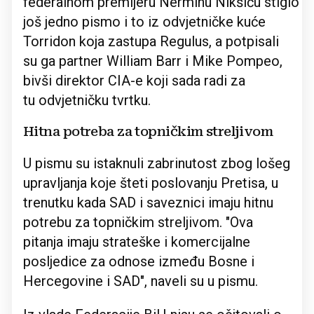
federalnom premijeru Nerminu Nikšiću stiglo
još jedno pismo i to iz odvjetničke kuće
Torridon koja zastupa Regulus, a potpisali
su ga partner William Barr i Mike Pompeo,
bivši direktor CIA-e koji sada radi za
tu odvjetničku tvrtku.
Hitna potreba za topničkim streljivom
U pismu su istaknuli zabrinutost zbog lošeg
upravljanja koje šteti poslovanju Pretisa, u
trenutku kada SAD i saveznici imaju hitnu
potrebu za topničkim streljivom. "Ova
pitanja imaju strateške i komercijalne
posljedice za odnose između Bosne i
Hercegovine i SAD", naveli su u pismu.