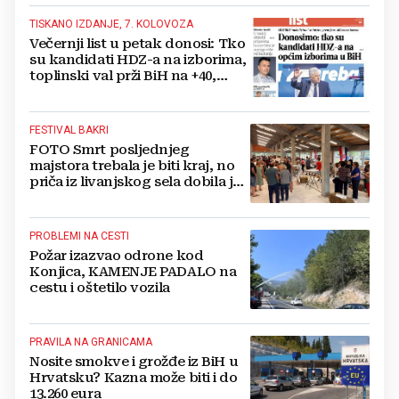
TISKANO IZDANJE, 7. KOLOVOZA
Večernji list u petak donosi: Tko
su kandidati HDZ-a na izborima,
toplinski val prži BiH na +40,
moguće redukcije...
FESTIVAL BAKRI
FOTO Smrt posljednjeg
majstora trebala je biti kraj, no
priča iz livanjskog sela dobila je
neočekivan nastavak
PROBLEMI NA CESTI
Požar izazvao odrone kod
Konjica, KAMENJE PADALO na
cestu i oštetilo vozila
PRAVILA NA GRANICAMA
Nosite smokve i grožđe iz BiH u
Hrvatsku? Kazna može biti i do
13.260 eura