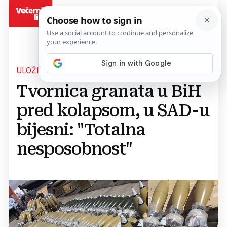
BiH
ULOŽILI MILIJUNE, PRIJETE TUŽBAMA
Tvornica granata u BiH
pred kolapsom, u SAD-u
bijesni: "Totalna
nesposobnost"