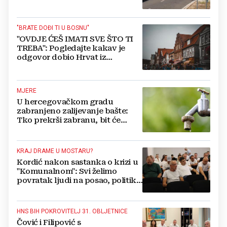
"BRATE DOĐI TI U BOSNU"
"OVDJE ĆEŠ IMATI SVE ŠTO TI
TREBA": Pogledajte kakav je
odgovor dobio Hrvat iz
Münchena kad je pitao treba li
se vratiti kući
MJERE
U hercegovačkom gradu
zabranjeno zalijevanje bašte:
Tko prekrši zabranu, bit će
isključen s mreže i novčano
kažnjen
KRAJ DRAME U MOSTARU?
Kordić nakon sastanka o krizi u
"Komunalnom": Svi želimo
povratak ljudi na posao, politika
mora dalje od ovoga
HNS BIH POKROVITELJ 31. OBLJETNICE
Čović i Filipović s