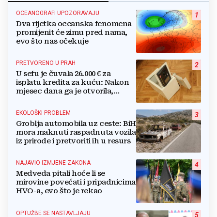
OCEANOGRAFI UPOZORAVAJU
1
Dva rijetka oceanska fenomena
promijenit će zimu pred nama,
evo što nas očekuje
PRETVORENO U PRAH
2
U sefu je čuvala 26.000 € za
isplatu kredita za kuću: Nakon
mjesec dana ga je otvorila,
pozlilo joj je
EKOLOŠKI PROBLEM
3
Groblja automobila uz ceste: BiH
mora maknuti raspadnuta vozila
iz prirode i pretvoriti ih u resurs
NAJAVIO IZMJENE ZAKONA
4
Medveda pitali hoće li se
mirovine povećati i pripadnicima
HVO-a, evo što je rekao
OPTUŽBE SE NASTAVLJAJU
5