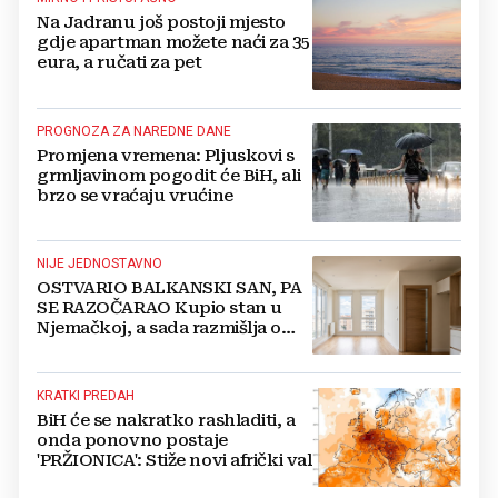
Na Jadranu još postoji mjesto
gdje apartman možete naći za 35
eura, a ručati za pet
PROGNOZA ZA NAREDNE DANE
Promjena vremena: Pljuskovi s
grmljavinom pogodit će BiH, ali
brzo se vraćaju vrućine
NIJE JEDNOSTAVNO
OSTVARIO BALKANSKI SAN, PA
SE RAZOČARAO Kupio stan u
Njemačkoj, a sada razmišlja o
povratku
KRATKI PREDAH
BiH će se nakratko rashladiti, a
onda ponovno postaje
'PRŽIONICA': Stiže novi afrički val