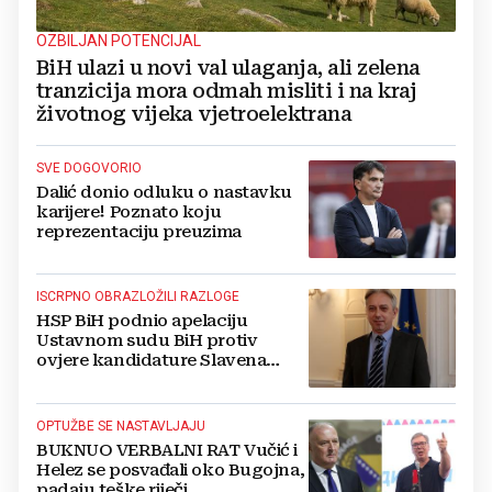
OZBILJAN POTENCIJAL
BiH ulazi u novi val ulaganja, ali zelena
tranzicija mora odmah misliti i na kraj
životnog vijeka vjetroelektrana
SVE DOGOVORIO
Dalić donio odluku o nastavku
karijere! Poznato koju
reprezentaciju preuzima
ISCRPNO OBRAZLOŽILI RAZLOGE
HSP BiH podnio apelaciju
Ustavnom sudu BiH protiv
ovjere kandidature Slavena
Kovačevića
OPTUŽBE SE NASTAVLJAJU
BUKNUO VERBALNI RAT Vučić i
Helez se posvađali oko Bugojna,
padaju teške riječi