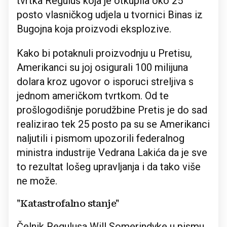
tvrtka Regulus koja je otkupila oko 25
posto vlasničkog udjela u tvornici Binas iz
Bugojna koja proizvodi eksplozive.
Kako bi potaknuli proizvodnju u Pretisu,
Amerikanci su joj osigurali 100 milijuna
dolara kroz ugovor o isporuci streljiva s
jednom američkom tvrtkom. Od te
prošlogodišnje porudžbine Pretis je do sad
realizirao tek 25 posto pa su se Amerikanci
naljutili i pismom upozorili federalnog
ministra industrije Vedrana Lakića da je sve
to rezultat lošeg upravljanja i da tako više
ne može.
"Katastrofalno stanje"
Čelnik Regulusa Will Somerindyke u pismu