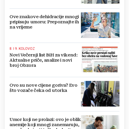
Ove znakove dehidracije mnogi
pripisuju umoru: Prepoznajte ih
na vrijeme
8. I 9. KOLOVOZ
Novi Večernji list BiH za vikend:
Aktualne priče, analize i novi
broj Obzora
Ovo su nove cijene goriva? Evo
što vozače čeka od utorka
Umor koji ne prolazi: ovo je oblik
anemije koji mnogi zanemaruju,