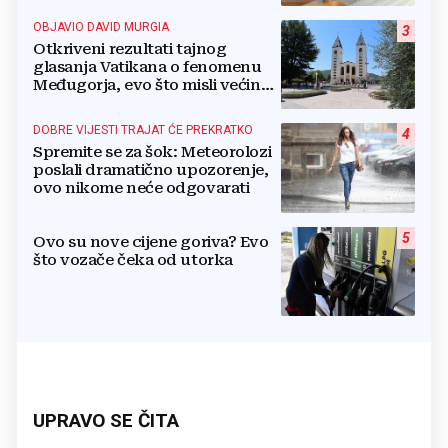
OBJAVIO DAVID MURGIA
3
Otkriveni rezultati tajnog
glasanja Vatikana o fenomenu
Međugorja, evo što misli većina
crkevnih dužnosnika
DOBRE VIJESTI TRAJAT ĆE PREKRATKO
4
Spremite se za šok: Meteorolozi
poslali dramatično upozorenje,
ovo nikome neće odgovarati
5
Ovo su nove cijene goriva? Evo
što vozače čeka od utorka
UPRAVO SE ČITA