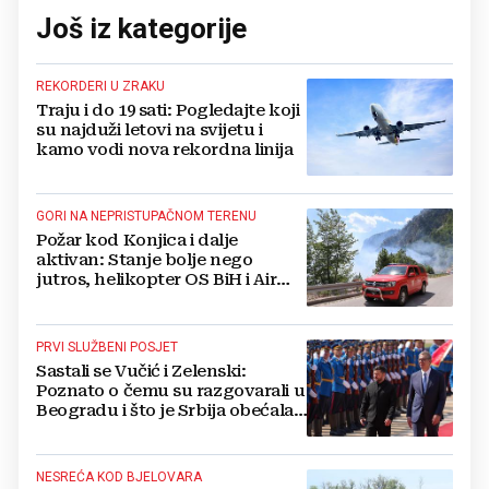
Još iz kategorije
REKORDERI U ZRAKU
Traju i do 19 sati: Pogledajte koji
su najduži letovi na svijetu i
kamo vodi nova rekordna linija
GORI NA NEPRISTUPAČNOM TERENU
Požar kod Konjica i dalje
aktivan: Stanje bolje nego
jutros, helikopter OS BiH i Air
Tractori pomogli u gašenju
PRVI SLUŽBENI POSJET
Sastali se Vučić i Zelenski:
Poznato o čemu su razgovarali u
Beogradu i što je Srbija obećala
Ukrajini
NESREĆA KOD BJELOVARA