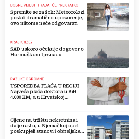
DOBRE VIJESTI TRAJAT ĆE PREKRATKO
Spremite se za šok: Meteorolozi
poslali dramatično upozorenje,
ovo nikome neće odgovarati
KRAJ KRIZE?
SAD uskoro očekuje dogovor o
Hormuškom tjesnacu
RAZLIKE OGROMNE
USPOREDBA PLAĆA U REGIJI
Najveća plaća doktora u BiH
4.000 KM, a u Hrvatskoj
najmanja 3.000 eura
Cijene na tržištu nekretnina i
dalje rastu, u Njemačkoj opet
poskupjeli stanovi i obiteljske
kuće