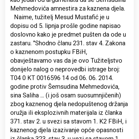
Mehmedovića amnestira za kaznena djela.
Naime, tužitelj Mesud Mustafić je u
dopisu od 5. lipnja prošle godine napisao
doslovno kako je predmet pušten da ode u
zastaru. "Shodno članu 231. stav 4. Zakona
o kaznenom postupku FBiH,
obavještavamo vas da je ovo Tužiteljstvo
donijelo nalog o neprovedbi istrage broj:
T04 0 KT 0016596 14 od 06. 06. 2014.
godine protiv Šemsudina Mehmedovića,
sina Saliha ... (i još osam suosumnjičenih)
zbog kaznenog djela nedopuštenog držanja
oružja ili eksplozivnih materijala iz članka
371. stav 2. u svezi sa stavom 1. K2 FBiH, i
kaznenog djela izazivanje opće opasnosti
iz članka 323. stav 3. u vezi sa stavom 1.