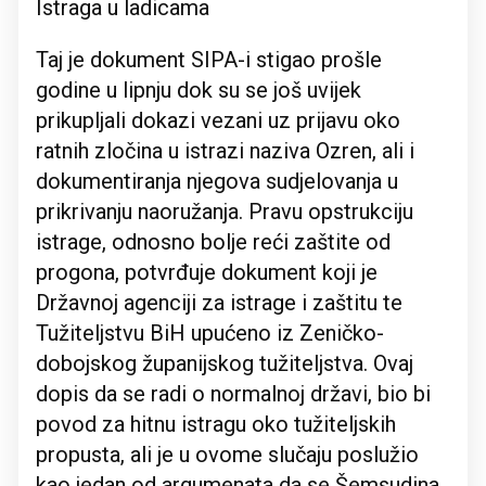
Istraga u ladicama
Taj je dokument SIPA-i stigao prošle
godine u lipnju dok su se još uvijek
prikupljali dokazi vezani uz prijavu oko
ratnih zločina u istrazi naziva Ozren, ali i
dokumentiranja njegova sudjelovanja u
prikrivanju naoružanja. Pravu opstrukciju
istrage, odnosno bolje reći zaštite od
progona, potvrđuje dokument koji je
Državnoj agenciji za istrage i zaštitu te
Tužiteljstvu BiH upućeno iz Zeničko-
dobojskog županijskog tužiteljstva. Ovaj
dopis da se radi o normalnoj državi, bio bi
povod za hitnu istragu oko tužiteljskih
propusta, ali je u ovome slučaju poslužio
kao jedan od argumenata da se Šemsudina