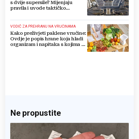
s dvije supersile? Mijenjaju
pravila i uvode taktičko
nuklearno oružje
VODIČ ZA PREHRANU NA VRUĆINAMA
Kako preživjeti paklene vrućine:
Ovdje je popis hrane koja hladi
organizam i napitaka s kojima si
činite 'medvjeđu uslugu'
Ne propustite