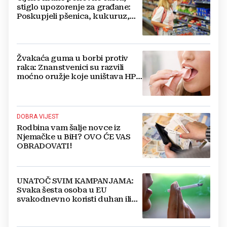
stiglo upozorenje za građane:
Poskupjeli pšenica, kukuruz,
šećer i biljna ulja
Žvakaća guma u borbi protiv
raka: Znanstvenici su razvili
moćno oružje koje uništava HPV
i bakterije
DOBRA VIJEST
Rodbina vam šalje novce iz
Njemačke u BiH? OVO ĆE VAS
OBRADOVATI!
UNATOČ SVIM KAMPANJAMA:
Svaka šesta osoba u EU
svakodnevno koristi duhan ili
srodne proizvode