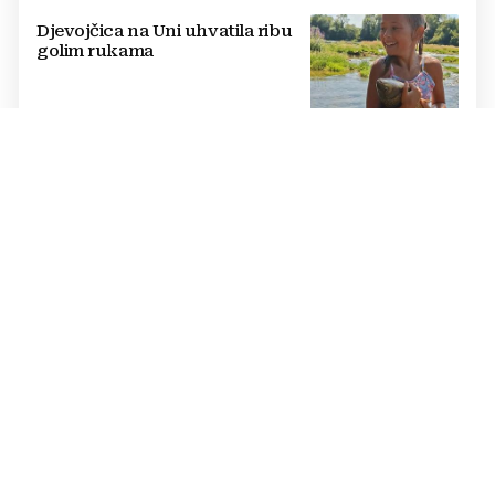
Djevojčica na Uni uhvatila ribu
golim rukama
LJETO ZA UDŽBENIKE
BiH se deseti dan prži na +40,
moguće redukcije; hoće li
država proglasiti nepogodu?
OVO JE 21 GRAD KOJI ĆE PRVI DOBITI LIDL
Lidl kreće s radom: Zašto ovaj
trgovački lanac još uvijek
zaobilazi jedan od najvećih
gradova u BiH?
TEŽAK INCIDENT
Novi napad u domu za odrasle
psihički bolesne osobe: Pipao
štićenicu, htio ju oženiti