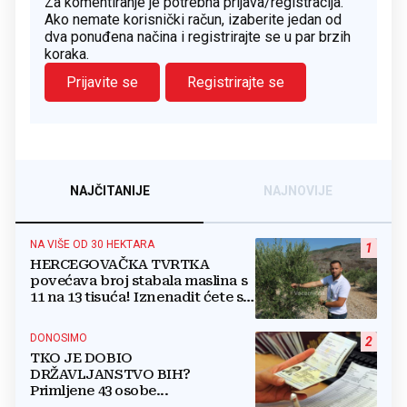
Za komentiranje je potrebna prijava/registracija.
Ako nemate korisnički račun, izaberite jedan od
dva ponuđena načina i registrirajte se u par brzih
koraka.
Prijavite se
Registrirajte se
NAJČITANIJE
NAJNOVIJE
NA VIŠE OD 30 HEKTARA
1
HERCEGOVAČKA TVRTKA
povećava broj stabala maslina s
11 na 13 tisuća! Iznenadit ćete se
kako ih štite
DONOSIMO
2
TKO JE DOBIO
DRŽAVLJANSTVO BIH?
Primljene 43 osobe...