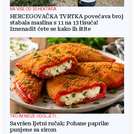
NA VIŠE OD 30 HEKTARA
HERCEGOVAČKA TVRTKA povećava broj
stabala maslina s 11 na 13 tisuća!
Iznenadit ćete se kako ih štite
TKO IM MOŽE ODOLJETI...
Savršen ljetni ručak: Pohane paprike
punjene sa sirom