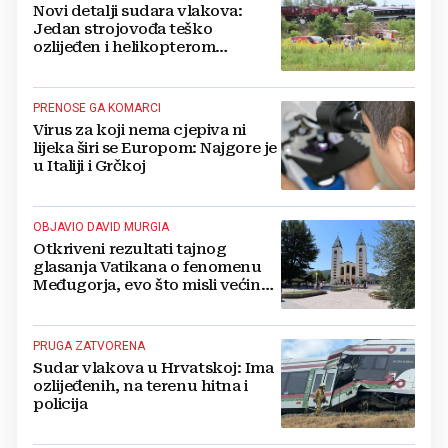
Novi detalji sudara vlakova:
Jedan strojovođa teško
ozlijeđen i helikopterom
prebačen na Rebro, drugi u
velikom šoku
PRENOSE GA KOMARCI
Virus za koji nema cjepiva ni
lijeka širi se Europom: Najgore je
u Italiji i Grčkoj
OBJAVIO DAVID MURGIA
Otkriveni rezultati tajnog
glasanja Vatikana o fenomenu
Međugorja, evo što misli većina
crkevnih dužnosnika
PRUGA ZATVORENA
Sudar vlakova u Hrvatskoj: Ima
ozlijeđenih, na terenu hitna i
policija