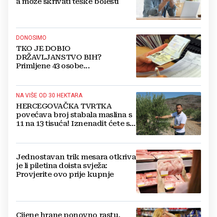
a može skrivati teške bolesti
DONOSIMO
TKO JE DOBIO
DRŽAVLJANSTVO BIH?
Primljene 43 osobe...
NA VIŠE OD 30 HEKTARA
HERCEGOVAČKA TVRTKA
povećava broj stabala maslina s
11 na 13 tisuća! Iznenadit ćete se
kako ih štite
Jednostavan trik mesara otkriva
je li piletina doista svježa:
Provjerite ovo prije kupnje
Cijene hrane ponovno rastu,