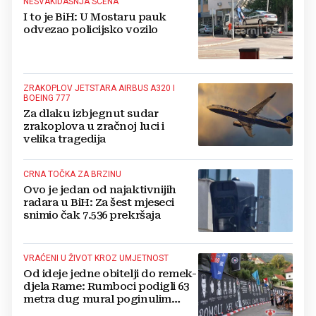
NESVAKIDAŠNJA SCENA
I to je BiH: U Mostaru pauk
odvezao policijsko vozilo
ZRAKOPLOV JETSTARA AIRBUS A320 I
BOEING 777
Za dlaku izbjegnut sudar
zrakoplova u zračnoj luci i
velika tragedija
CRNA TOČKA ZA BRZINU
Ovo je jedan od najaktivnijih
radara u BiH: Za šest mjeseci
snimio čak 7.536 prekršaja
VRAĆENI U ŽIVOT KROZ UMJETNOST
Od ideje jedne obitelji do remek-
djela Rame: Rumboci podigli 63
metra dug mural poginulim
braniteljima