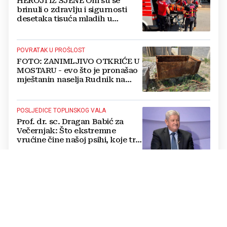
HEROJI IZ SJENE Oni su se
brinuli o zdravlju i sigurnosti
desetaka tisuća mladih u
Međugorju. DONOSIMO
FOTOGRAFIJE
POVRATAK U PROŠLOST
FOTO: ZANIMLJIVO OTKRIĆE U
MOSTARU - evo što je pronašao
mještanin naselja Rudnik na
svome imanju
POSLJEDICE TOPLINSKOG VALA
Prof. dr. sc. Dragan Babić za
Večernjak: Što ekstremne
vrućine čine našoj psihi, koje tri
namirnice trebamo jesti, kako se
boriti...
REKORDERI U ZRAKU
Traju i do 19 sati: Pogledajte koji
su najduži letovi na svijetu i
kamo vodi nova rekordna linija