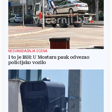
NESVAKIDAŠNJA SCENA
I to je BiH: U Mostaru pauk odvezao
policijsko vozilo