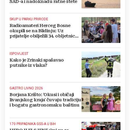
SAD-a i nadoknadu ratne štete
SKUP U PARKU PRIRODE
Radioamateri Herceg Bosne
okupili se na Blidinju: Uz
prijatelje obilježili 34. obljetnicu
osnutka
ISPOVIJEST
Kako je Zrinski spašavao
putnike iz vlaka?
GASTRO LIVNO 2026
Borjana Krišto: 'Okusi i običaji
livanjskog kraja' čuvaju tradiciju
i bogatu gastronomsku baštinu
170 PRIPADNIKA GSS-A U BIH