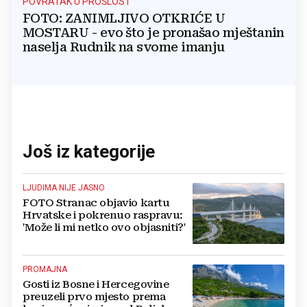
POVRATAK U PROŠLOST
FOTO: ZANIMLJIVO OTKRIĆE U
MOSTARU - evo što je pronašao mještanin
naselja Rudnik na svome imanju
Još iz kategorije
LJUDIMA NIJE JASNO
FOTO Stranac objavio kartu
Hrvatske i pokrenuo raspravu:
'Može li mi netko ovo objasniti?'
PROMAJNA
Gosti iz Bosne i Hercegovine
preuzeli prvo mjesto prema