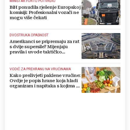
MINISTAR FORTO POTVRDIO
BiH ponudila rješenje Europskoj
komisiji: Profesionalni vozači ne
mogu više čekati
DVOSTRUKA OPASNOST
Amerikanci se pripremaju za rat
s dvije supersile? Mijenjaju
pravila i uvode taktičko
nuklearno oružje
VODIČ ZA PREHRANU NA VRUĆINAMA
Kako preživjeti paklene vrućine:
Ovdje je popis hrane koja hladi
organizam i napitaka s kojima si
činite 'medvjeđu uslugu'