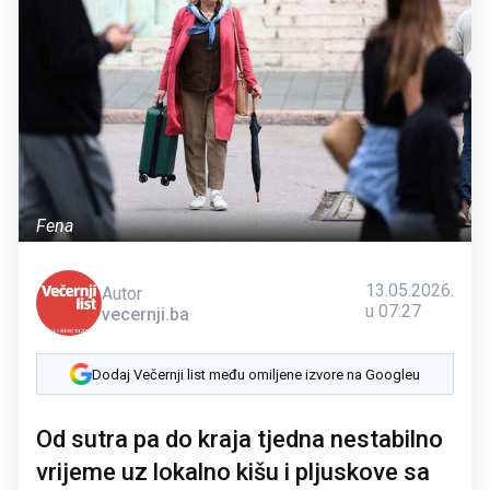
Fena
13.05.2026.
Autor
u 07:27
vecernji.ba
Dodaj Večernji list među omiljene izvore na Googleu
Od sutra pa do kraja tjedna nestabilno
vrijeme uz lokalno kišu i pljuskove sa