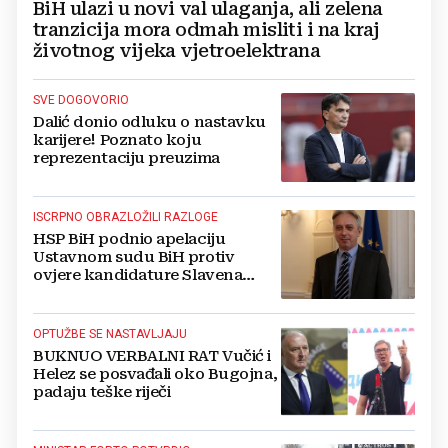
BiH ulazi u novi val ulaganja, ali zelena
tranzicija mora odmah misliti i na kraj
životnog vijeka vjetroelektrana
SVE DOGOVORIO
Dalić donio odluku o nastavku
karijere! Poznato koju
reprezentaciju preuzima
ISCRPNO OBRAZLOŽILI RAZLOGE
HSP BiH podnio apelaciju
Ustavnom sudu BiH protiv
ovjere kandidature Slavena
Kovačevića
OPTUŽBE SE NASTAVLJAJU
BUKNUO VERBALNI RAT Vučić i
Helez se posvađali oko Bugojna,
padaju teške riječi