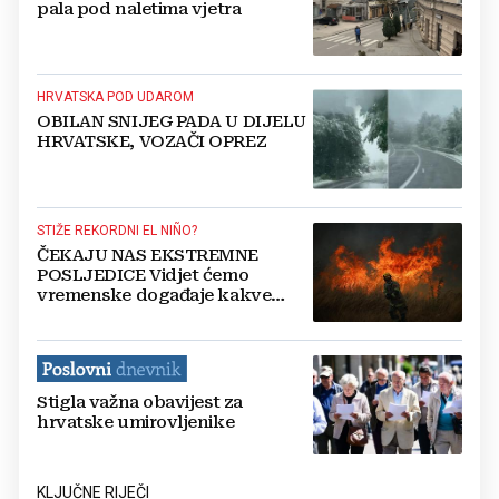
pala pod naletima vjetra
HRVATSKA POD UDAROM
OBILAN SNIJEG PADA U DIJELU
HRVATSKE, VOZAČI OPREZ
STIŽE REKORDNI EL NIÑO?
ČEKAJU NAS EKSTREMNE
POSLJEDICE Vidjet ćemo
vremenske događaje kakve
nikada prije nismo
Stigla važna obavijest za
hrvatske umirovljenike
KLJUČNE RIJEČI