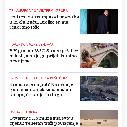
TRI MJESECA DO "MIDTERM" IZBORA
Prvi test za Trumpa od povratka
u Bijelu kuću. Brojke su mu
rekordno loše
TOPLINSKI VAL NE JENJAVA
BiH gori na 38 °C: Sunce prži bez
milosti, a na jugu prijeti lokalno
nevrijeme
PROVJERITE GDJE SE NAJVIŠE ČEKA
Krenuli ste na put? Na ovim je
graničnim prijelazima nastao
kolaps, čekanja su duga
OŠTRA RETORIKA
Otvaranje Hormuza ima svoju
cijenu: Teheran traži povlačenje