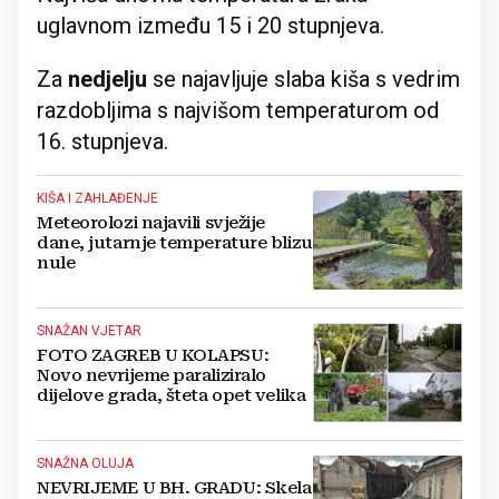
uglavnom između 15 i 20 stupnjeva.
Za
nedjelju
se najavljuje slaba kiša s vedrim
razdobljima s najvišom temperaturom od
16. stupnjeva.
KIŠA I ZAHLAĐENJE
Meteorolozi najavili svježije
dane, jutarnje temperature blizu
nule
SNAŽAN VJETAR
FOTO ZAGREB U KOLAPSU:
Novo nevrijeme paraliziralo
dijelove grada, šteta opet velika
SNAŽNA OLUJA
NEVRIJEME U BH. GRADU: Skela