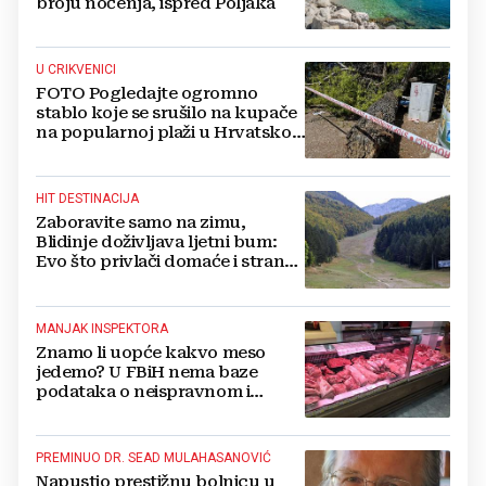
broju noćenja, ispred Poljaka
U CRIKVENICI
FOTO Pogledajte ogromno
stablo koje se srušilo na kupače
na popularnoj plaži u Hrvatskoj:
Ima i ozlijeđenih
HIT DESTINACIJA
Zaboravite samo na zimu,
Blidinje doživljava ljetni bum:
Evo što privlači domaće i strane
turiste
MANJAK INSPEKTORA
Znamo li uopće kakvo meso
jedemo? U FBiH nema baze
podataka o neispravnom i
uništenom mesu
PREMINUO DR. SEAD MULAHASANOVIĆ
Napustio prestižnu bolnicu u