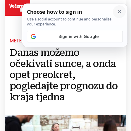
BiH
METEOROLOZI OBJAVILI
Danas možemo
očekivati sunce, a onda
opet preokret,
pogledajte prognozu do
kraja tjedna