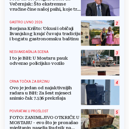
Večernjak: Što ekstremne
vrućine čine našoj psihi, koje tri
namirnice trebamo jesti, kako se
boriti...
GASTRO LIVNO 2026
2
Borjana Krišto: 'Okusi i običaji
livanjskog kraja' čuvaju tradiciju
i bogatu gastronomsku baštinu
NESVAKIDAŠNJA SCENA
3
I to je BiH: U Mostaru pauk
odvezao policijsko vozilo
CRNA TOČKA ZA BRZINU
4
Ovo je jedan od najaktivnijih
radara u BiH: Za šest mjeseci
snimio čak 7.536 prekršaja
POVRATAK U PROŠLOST
5
FOTO: ZANIMLJIVO OTKRIĆE U
MOSTARU - evo što je pronašao
mještanin naselja Rudnik na