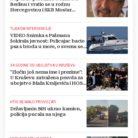
Berlinu i vratio se u rodnu
Hercegovinu i SKB Mostar
spašavati živote
TIJEKOM INTERVENCIJE
VIDEO Snimka s Pašmana
šokirala javnost: Policajac bacio
psa s broda u more, o svemu se
oglasila policija
34 GODINE OD UBOJSTVA U KRUŠEVU
"Zločin još nema ime i prezime":
U Kruševu zatražena pravda za
ubojstvo Blaža Kraljevića i HOS-
ovaca
HTIO SE MALO PROVOZATI
Državljanin BiH ukrao kamion,
policija pucala na njega