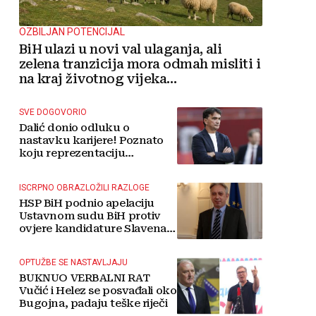
OZBILJAN POTENCIJAL
BiH ulazi u novi val ulaganja, ali
zelena tranzicija mora odmah misliti i
na kraj životnog vijeka
vjetroelektrana
SVE DOGOVORIO
Dalić donio odluku o
nastavku karijere! Poznato
koju reprezentaciju
preuzima
ISCRPNO OBRAZLOŽILI RAZLOGE
HSP BiH podnio apelaciju
Ustavnom sudu BiH protiv
ovjere kandidature Slavena
Kovačevića
OPTUŽBE SE NASTAVLJAJU
BUKNUO VERBALNI RAT
Vučić i Helez se posvađali oko
Bugojna, padaju teške riječi