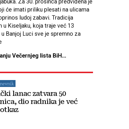
jabuka. Za 30. prosinca predviđena je
i će imati priliku plesati na ulicama
oprinos ludoj zabavi. Tradicija
 Kiseljaku, koja traje već 13
I u Banjoj Luci sve je spremno za
e
danju Večernjeg lista BiH...
čki lanac zatvara 50
nica, dio radnika je već
 otkaz