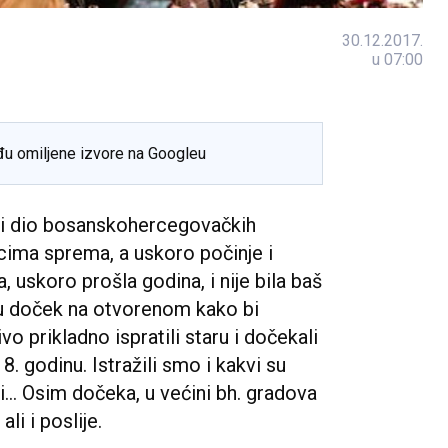
30.12.2017.
u 07:00
đu omiljene izvore na Googleu
ki dio bosanskohercegovačkih
secima sprema, a uskoro počinje i
, uskoro prošla godina, i nije bila baš
aju doček na otvorenom kako bi
ivo prikladno ispratili staru i dočekali
8. godinu. Istražili smo i kakvi su
... Osim dočeka, u većini bh. gradova
ali i poslije.