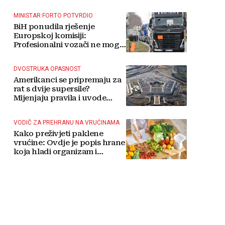
MINISTAR FORTO POTVRDIO
BiH ponudila rješenje
Europskoj komisiji:
Profesionalni vozači ne mogu
više čekati
DVOSTRUKA OPASNOST
Amerikanci se pripremaju za
rat s dvije supersile?
Mijenjaju pravila i uvode
taktičko nuklearno oružje
VODIČ ZA PREHRANU NA VRUĆINAMA
Kako preživjeti paklene
vrućine: Ovdje je popis hrane
koja hladi organizam i
napitaka s kojima si činite
'medvjeđu uslugu'