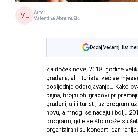
Autor
VL
Valentina Abramušić
Dodaj Večernji list me
Za doček nove, 2018. godine veli
građana, ali i turista, već se mje
posljednje odbrojavanje... Kako ova
bajna, brojni bh. gradovi priprem
građani, ali i turisti, uz program už
novu, a mnogi se nadaju i bolju 201
programi, gdje se što može slušati
organizirani su koncerti dan ranije, 