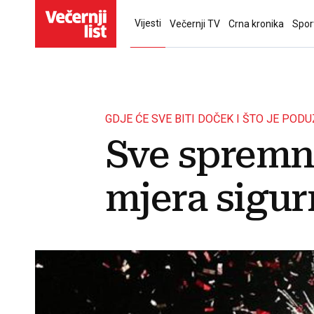
Vijesti
Večernji TV
Crna kronika
Spor
GDJE ĆE SVE BITI DOČEK I ŠTO JE POD
Sve spremno
mjera sigurn