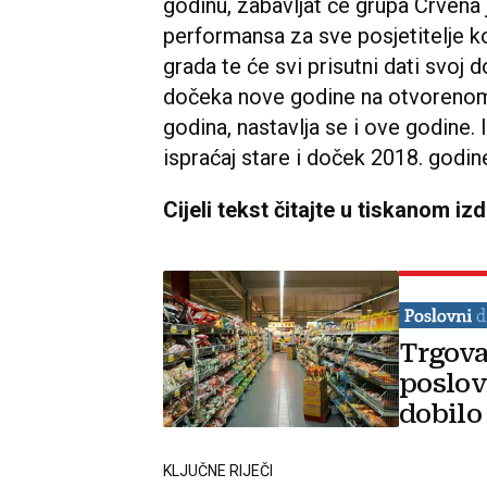
godinu, zabavljat će grupa Crvena 
performansa za sve posjetitelje koj
grada te će svi prisutni dati svoj d
dočeka nove godine na otvorenom u
godina, nastavlja se i ove godine. 
ispraćaj stare i doček 2018. godin
Cijeli tekst čitajte u tiskanom iz
Trgova
poslov
dobilo
KLJUČNE RIJEČI