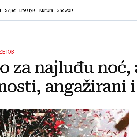
t
Svijet
Lifestyle
Kultura
Showbiz
UZETOB
 za najluđu noć, 
osti, angažirani i