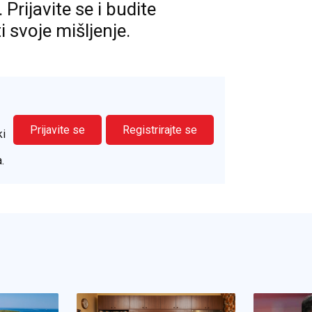
rijavite se i budite
ti svoje mišljenje.
Prijavite se
Registrirajte se
ki
.