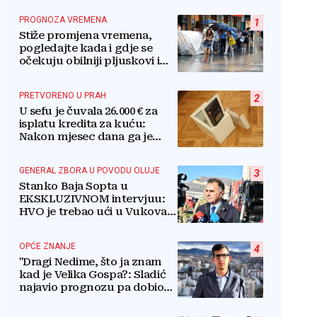
PROGNOZA VREMENA
1
Stiže promjena vremena,
pogledajte kada i gdje se
očekuju obilniji pljuskovi i
grmljavina
PRETVORENO U PRAH
2
U sefu je čuvala 26.000 € za
isplatu kredita za kuću:
Nakon mjesec dana ga je
otvorila, pozlilo joj je
GENERAL ZBORA U POVODU OLUJE
3
Stanko Baja Sopta u
EKSKLUZIVNOM intervjuu:
HVO je trebao ući u Vukovar
preko Marinaca,
Bogdanovaca i Bršadina
OPĆE ZNANJE
4
"Dragi Nedime, što ja znam
kad je Velika Gospa?: Sladić
najavio prognozu pa dobio
kritike