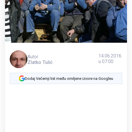
14.06.2016.
Autor
u 07:00
Zlatko Tulić
Dodaj Večernji list među omiljene izvore na Googleu