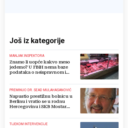
Još iz kategorije
MANJAK INSPEKTORA
Znamo li uopće kakvo meso
jedemo? U FBiH nema baze
podataka o neispravnom i
uništenom mesu
PREMINUO DR. SEAD MULAHASANOVIĆ
Napustio prestižnu bolnicu u
Berlinu i vratio se u rodnu
Hercegovinu i SKB Mostar
spašavati živote
TIJEKOM INTERVENCIJE