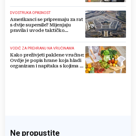
DVOSTRUKA OPASNOST
Amerikanci se pripremaju za rat
s dvije supersile? Mijenjaju
pravila i uvode taktičko
nuklearno oružje
VODIČ ZA PREHRANU NA VRUĆINAMA
Kako preživjeti paklene vrućine:
Ovdje je popis hrane koja hladi
organizam i napitaka s kojima si
činite 'medvjeđu uslugu'
Ne propustite