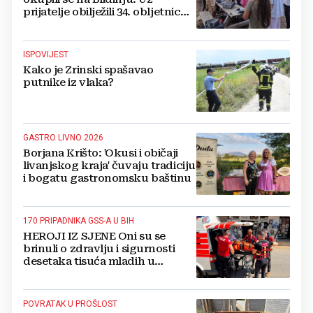
prijatelje obilježili 34. obljetnicu
osnutka
ISPOVIJEST
Kako je Zrinski spašavao
putnike iz vlaka?
GASTRO LIVNO 2026
Borjana Krišto: 'Okusi i običaji
livanjskog kraja' čuvaju tradiciju
i bogatu gastronomsku baštinu
170 PRIPADNIKA GSS-A U BIH
HEROJI IZ SJENE Oni su se
brinuli o zdravlju i sigurnosti
desetaka tisuća mladih u
Međugorju. DONOSIMO
FOTOGRAFIJE
POVRATAK U PROŠLOST