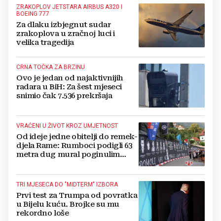
ZRAKOPLOV JETSTARA AIRBUS A320 I
BOEING 777
Za dlaku izbjegnut sudar
zrakoplova u zračnoj luci i
velika tragedija
CRNA TOČKA ZA BRZINU
Ovo je jedan od najaktivnijih
radara u BiH: Za šest mjeseci
snimio čak 7.536 prekršaja
VRAĆENI U ŽIVOT KROZ UMJETNOST
Od ideje jedne obitelji do remek-
djela Rame: Rumboci podigli 63
metra dug mural poginulim
braniteljima
TRI MJESECA DO "MIDTERM" IZBORA
Prvi test za Trumpa od povratka
u Bijelu kuću. Brojke su mu
rekordno loše