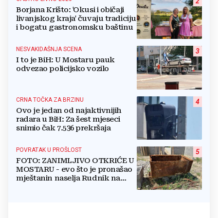
2
Borjana Krišto: 'Okusi i običaji
livanjskog kraja' čuvaju tradiciju
i bogatu gastronomsku baštinu
NESVAKIDAŠNJA SCENA
3
I to je BiH: U Mostaru pauk
odvezao policijsko vozilo
CRNA TOČKA ZA BRZINU
4
Ovo je jedan od najaktivnijih
radara u BiH: Za šest mjeseci
snimio čak 7.536 prekršaja
POVRATAK U PROŠLOST
5
FOTO: ZANIMLJIVO OTKRIĆE U
MOSTARU - evo što je pronašao
mještanin naselja Rudnik na
svome imanju