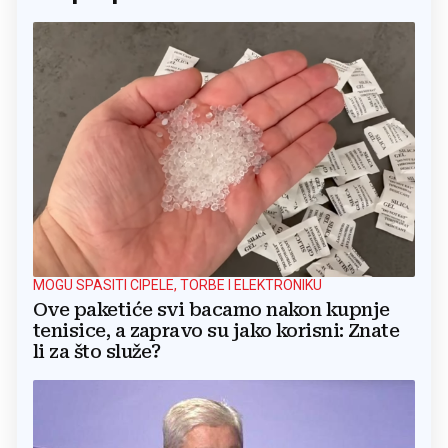
MOGU SPASITI CIPELE, TORBE I ELEKTRONIKU
Ove paketiće svi bacamo nakon kupnje
tenisice, a zapravo su jako korisni: Znate
li za što služe?