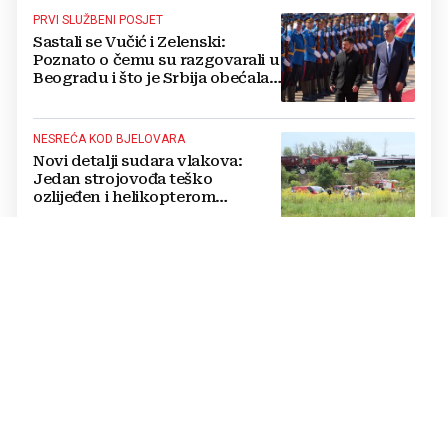
PRVI SLUŽBENI POSJET
Sastali se Vučić i Zelenski:
Poznato o čemu su razgovarali u
Beogradu i što je Srbija obećala
Ukrajini
NESREĆA KOD BJELOVARA
Novi detalji sudara vlakova:
Jedan strojovođa teško
ozlijeđen i helikopterom
prebačen na Rebro, drugi u
velikom šoku
PRENOSE GA KOMARCI
Virus za koji nema cjepiva ni
lijeka širi se Europom: Najgore je
u Italiji i Grčkoj
OBJAVIO DAVID MURGIA
Otkriveni rezultati tajnog
glasanja Vatikana o fenomenu
Međugorja, evo što misli većina