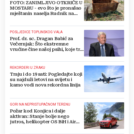
FOTO: ZANIMLJIVO OTKRIĆE U
MOSTARU - evo što je pronašao
mještanin naselja Rudnik na
svome imanju
POSLJEDICE TOPLINSKOG VALA
Prof. dr. sc. Dragan Babić za
Večernjak: Što ekstremne
vrućine čine našoj psihi, koje tri
namirnice trebamo jesti, kako se
boriti...
REKORDERI U ZRAKU
Traju i do 19 sati: Pogledajte koji
su najduži letovi na svijetu i
kamo vodi nova rekordna linija
GORI NA NEPRISTUPAČNOM TERENU
Požar kod Konjica i dalje
aktivan: Stanje bolje nego
jutros, helikopter OS BiH i Air
Tractori pomogli u gašenju