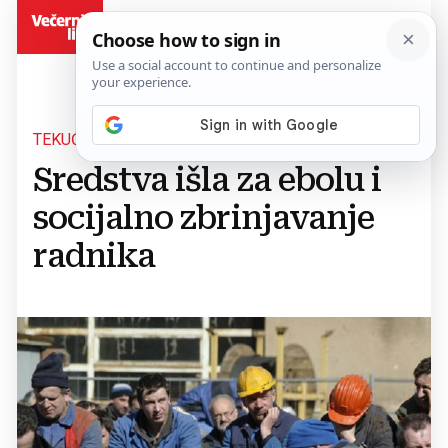
BiH
TEKUĆE REZERVE
Sredstva išla za ebolu i
socijalno zbrinjavanje
radnika