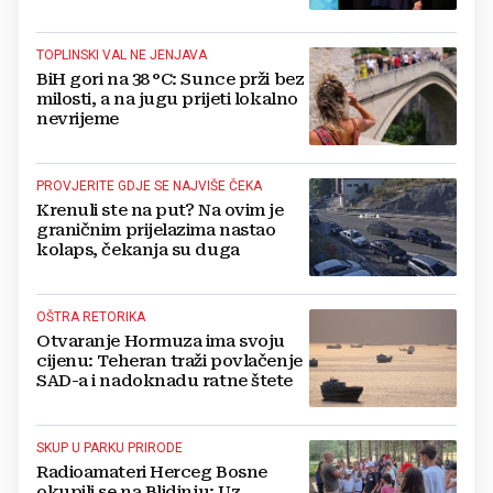
TOPLINSKI VAL NE JENJAVA
BiH gori na 38 °C: Sunce prži bez
milosti, a na jugu prijeti lokalno
nevrijeme
PROVJERITE GDJE SE NAJVIŠE ČEKA
Krenuli ste na put? Na ovim je
graničnim prijelazima nastao
kolaps, čekanja su duga
OŠTRA RETORIKA
Otvaranje Hormuza ima svoju
cijenu: Teheran traži povlačenje
SAD-a i nadoknadu ratne štete
SKUP U PARKU PRIRODE
Radioamateri Herceg Bosne
okupili se na Blidinju: Uz