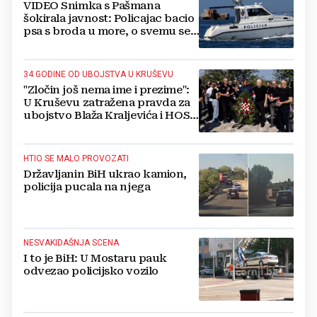
VIDEO Snimka s Pašmana
šokirala javnost: Policajac bacio
psa s broda u more, o svemu se
oglasila policija
34 GODINE OD UBOJSTVA U KRUŠEVU
"Zločin još nema ime i prezime":
U Kruševu zatražena pravda za
ubojstvo Blaža Kraljevića i HOS-
ovaca
HTIO SE MALO PROVOZATI
Državljanin BiH ukrao kamion,
policija pucala na njega
NESVAKIDAŠNJA SCENA
I to je BiH: U Mostaru pauk
odvezao policijsko vozilo