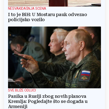
NESVAKIDAŠNJA SCENA
I to je BiH: U Mostaru pauk odvezao
policijsko vozilo
SVE BLIŽE ODLUCI
Panika u Rusiji zbog novih planova
Kremlja: Pogledajte što se događa u
Armeniji