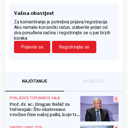
Važna obavijest
Za komentiranje je potrebna prijava/registracija.
Ako nemate korisnički račun, izaberite jedan od
dva ponuđena načina i registrirajte se u par brzih
koraka.
Prijavite se
Registrirajte se
NAJČITANIJE
NAJNOVIJE
POSLJEDICE TOPLINSKOG VALA
1
Prof. dr. sc. Dragan Babić za
Večernjak: Što ekstremne
vrućine čine našoj psihi, koje tri
namirnice trebamo jesti, kako se
boriti...
GASTRO LIVNO 2026