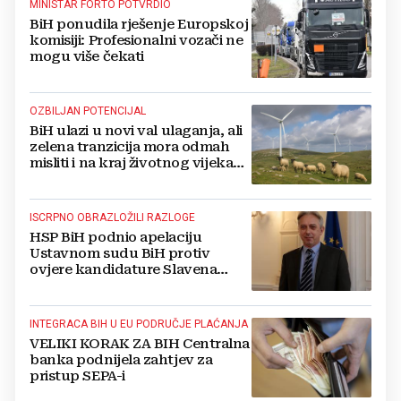
MINISTAR FORTO POTVRDIO
BiH ponudila rješenje Europskoj
komisiji: Profesionalni vozači ne
mogu više čekati
OZBILJAN POTENCIJAL
BiH ulazi u novi val ulaganja, ali
zelena tranzicija mora odmah
misliti i na kraj životnog vijeka
vjetroelektrana
ISCRPNO OBRAZLOŽILI RAZLOGE
HSP BiH podnio apelaciju
Ustavnom sudu BiH protiv
ovjere kandidature Slavena
Kovačevića
INTEGRACA BIH U EU PODRUČJE PLAĆANJA
VELIKI KORAK ZA BIH Centralna
banka podnijela zahtjev za
pristup SEPA-i