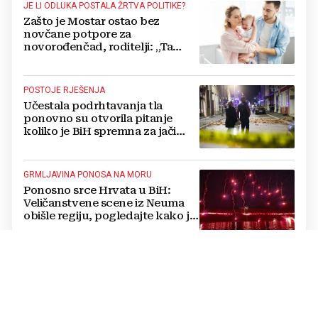
JE LI ODLUKA POSTALA ŽRTVA POLITIKE?
Zašto je Mostar ostao bez
novčane potpore za
novorođenčad, roditelji: „Ta
pomoć nam je itekako
potrebna“
POSTOJE RJEŠENJA
Učestala podrhtavanja tla
ponovno su otvorila pitanje
koliko je BiH spremna za jači
potres
GRMLJAVINA PONOSA NA MORU
Ponosno srce Hrvata u BiH:
Veličanstvene scene iz Neuma
obišle regiju, pogledajte kako je
proslavljena "Oluja"
POVESTI RAČUNA O OVOM...
BiH ima sustave za prikupljanje
električnog i elektroničkog
otpada, ali je nedovoljna svijest
najveći problem