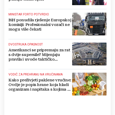
MINISTAR FORTO POTVRDIO
BiH ponudila rješenje Europskoj
komisiji: Profesionalni vozači ne
mogu više čekati
DVOSTRUKA OPASNOST
Amerikanci se pripremaju za rat
s dvije supersile? Mijenjaju
pravila i uvode taktičko
nuklearno oružje
VODIČ ZA PREHRANU NA VRUĆINAMA
Kako preživjeti paklene vrućine:
Ovdje je popis hrane koja hladi
organizam i napitaka s kojima si
činite 'medvjeđu uslugu'