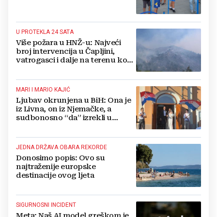
U PROTEKLA 24 SATA
Više požara u HNŽ-u: Najveći
broj intervencija u Čapljini,
vatrogasci i dalje na terenu kod
Konjica
MARI I MARIO KAJIĆ
Ljubav okrunjena u BiH: Ona je
iz Livna, on iz Njemačke, a
sudbonosno “da” izrekli u
Kreševu, otkrili su zašto
JEDNA DRŽAVA OBARA REKORDE
Donosimo popis: Ovo su
najtraženije europske
destinacije ovog ljeta
SIGURNOSNI INCIDENT
Meta: Naš AI model greškom je