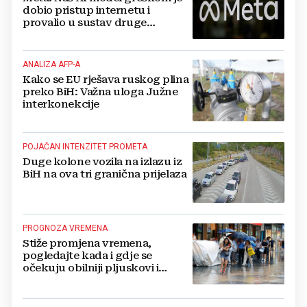
dobio pristup internetu i
provalio u sustav druge
kompanije
ANALIZA AFP-A
Kako se EU rješava ruskog plina
preko BiH: Važna uloga Južne
interkonekcije
POJAČAN INTENZITET PROMETA
Duge kolone vozila na izlazu iz
BiH na ova tri granična prijelaza
PROGNOZA VREMENA
Stiže promjena vremena,
pogledajte kada i gdje se
očekuju obilniji pljuskovi i
grmljavina