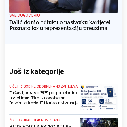
SVE DOGOVORIO
Dalić donio odluku o nastavku karijere!
Poznato koju reprezentaciju preuzima
Još iz kategorije
U ČETIRI GODINE ODOBRENA 43 ZAHTJEVA
Državljanstvo BiH po posebnim
uvjetima: Tko su osobe od
"osobite koristi" i kako ostvaruju
to pravo?
ŽESTOK UDAR OPASNOM KLANU
RUTA VODILA PREKO BIH Pao