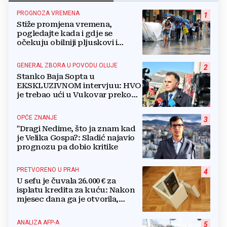
PROGNOZA VREMENA
1
Stiže promjena vremena,
pogledajte kada i gdje se
očekuju obilniji pljuskovi i
grmljavina
GENERAL ZBORA U POVODU OLUJE
2
Stanko Baja Sopta u
EKSKLUZIVNOM intervjuu: HVO
je trebao ući u Vukovar preko
Marinaca, Bogdanovaca i
Bršadina
OPĆE ZNANJE
3
"Dragi Nedime, što ja znam kad
je Velika Gospa?: Sladić najavio
prognozu pa dobio kritike
PRETVORENO U PRAH
4
U sefu je čuvala 26.000 € za
isplatu kredita za kuću: Nakon
mjesec dana ga je otvorila,
pozlilo joj je
ANALIZA AFP-A
5