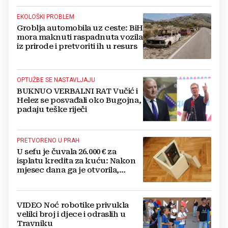
EKOLOŠKI PROBLEM
Groblja automobila uz ceste: BiH
mora maknuti raspadnuta vozila
iz prirode i pretvoriti ih u resurs
OPTUŽBE SE NASTAVLJAJU
BUKNUO VERBALNI RAT Vučić i
Helez se posvađali oko Bugojna,
padaju teške riječi
PRETVORENO U PRAH
U sefu je čuvala 26.000 € za
isplatu kredita za kuću: Nakon
mjesec dana ga je otvorila,
pozlilo joj je
VIDEO Noć robotike privukla
veliki broj i djece i odraslih u
Travniku