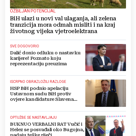
OZBILJAN POTENCIJAL
BiH ulazi u novi val ulaganja, ali zelena
tranzicija mora odmah misliti i na kraj
životnog vijeka vjetroelektrana
SVE DOGOVORIO
Dalić donio odluku o nastavku
karijere! Poznato koju
reprezentaciju preuzima
ISCRPNO OBRAZLOŽILI RAZLOGE
HSP BiH podnio apelaciju
Ustavnom sudu BiH protiv
ovjere kandidature Slavena
Kovačevića
OPTUŽBE SE NASTAVLJAJU
BUKNUO VERBALNI RAT Vučić i
Helez se posvađali oko Bugojna,
padaju teške riječi