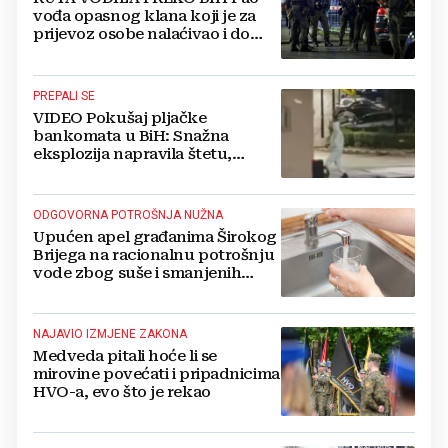
vođa opasnog klana koji je za
prijevoz osobe nalaćivao i do
10.000 eura
PREPALI SE
VIDEO Pokušaj pljačke
bankomata u BiH: Snažna
eksplozija napravila štetu,
stanari natjerali pljačkaše u bijeg
ODGOVORNA POTROŠNJA NUŽNA
Upućen apel građanima Širokog
Brijega na racionalnu potrošnju
vode zbog suše i smanjenih
zaliha
NAJAVIO IZMJENE ZAKONA
Medveda pitali hoće li se
mirovine povećati i pripadnicima
HVO-a, evo što je rekao