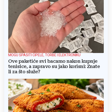
MOGU SPASITI CIPELE, TORBE I ELEKTRONIKU
Ove paketiće svi bacamo nakon kupnje
tenisice, a zapravo su jako korisni: Znate
li za što služe?