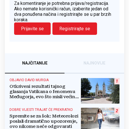
Za komentiranje je potrebna prijava/registracija.
Ako nemate korisnički račun, izaberite jedan od
dva ponuđena načina i registrirajte se u par brzih
koraka.
Prijavite se
Registrirajte se
NAJČITANIJE
NAJNOVIJE
OBJAVIO DAVID MURGIA
1
Otkriveni rezultati tajnog
glasanja Vatikana o fenomenu
Međugorja, evo što misli većina
crkevnih dužnosnika
DOBRE VIJESTI TRAJAT ĆE PREKRATKO
2
Spremite se za šok: Meteorolozi
poslali dramatično upozorenje,
ovo nikome neće odgovarati