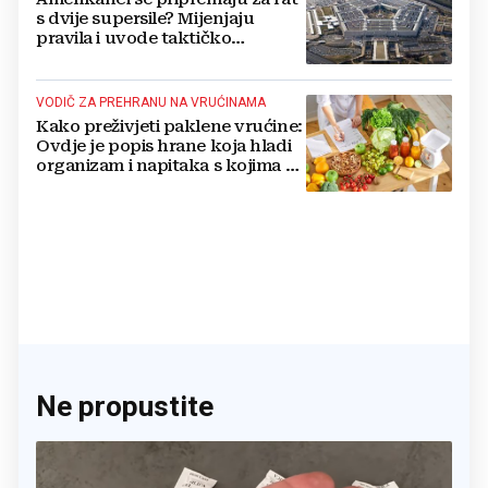
s dvije supersile? Mijenjaju
pravila i uvode taktičko
nuklearno oružje
VODIČ ZA PREHRANU NA VRUĆINAMA
Kako preživjeti paklene vrućine:
Ovdje je popis hrane koja hladi
organizam i napitaka s kojima si
činite 'medvjeđu uslugu'
Ne propustite