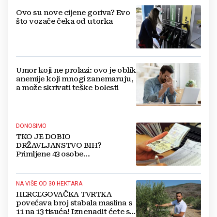
Ovo su nove cijene goriva? Evo
što vozače čeka od utorka
Umor koji ne prolazi: ovo je oblik
anemije koji mnogi zanemaruju,
a može skrivati teške bolesti
DONOSIMO
TKO JE DOBIO
DRŽAVLJANSTVO BIH?
Primljene 43 osobe...
NA VIŠE OD 30 HEKTARA
HERCEGOVAČKA TVRTKA
povećava broj stabala maslina s
11 na 13 tisuća! Iznenadit ćete se