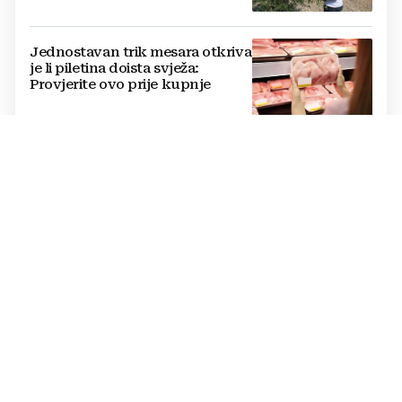
kako ih štite
Jednostavan trik mesara otkriva
je li piletina doista svježa:
Provjerite ovo prije kupnje
Cijene hrane ponovno rastu,
stiglo upozorenje za građane:
Poskupjeli pšenica, kukuruz,
šećer i biljna ulja
Žvakaća guma u borbi protiv
raka: Znanstvenici su razvili
moćno oružje koje uništava HPV
i bakterije
DOBRA VIJEST
Rodbina vam šalje novce iz
Njemačke u BiH? OVO ĆE VAS