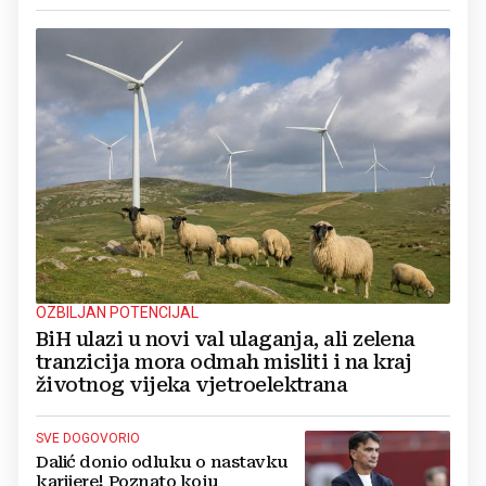
OZBILJAN POTENCIJAL
BiH ulazi u novi val ulaganja, ali zelena
tranzicija mora odmah misliti i na kraj
životnog vijeka vjetroelektrana
SVE DOGOVORIO
Dalić donio odluku o nastavku
karijere! Poznato koju