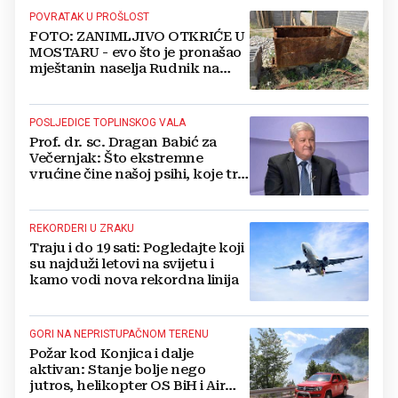
POVRATAK U PROŠLOST
FOTO: ZANIMLJIVO OTKRIĆE U
MOSTARU - evo što je pronašao
mještanin naselja Rudnik na
svome imanju
POSLJEDICE TOPLINSKOG VALA
Prof. dr. sc. Dragan Babić za
Večernjak: Što ekstremne
vrućine čine našoj psihi, koje tri
namirnice trebamo jesti, kako se
boriti...
REKORDERI U ZRAKU
Traju i do 19 sati: Pogledajte koji
su najduži letovi na svijetu i
kamo vodi nova rekordna linija
GORI NA NEPRISTUPAČNOM TERENU
Požar kod Konjica i dalje
aktivan: Stanje bolje nego
jutros, helikopter OS BiH i Air