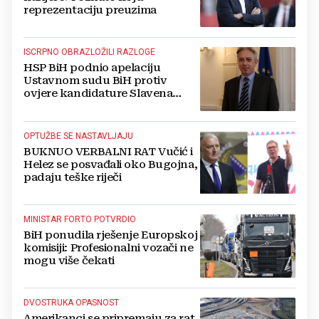
reprezentaciju preuzima
ISCRPNO OBRAZLOŽILI RAZLOGE
HSP BiH podnio apelaciju
Ustavnom sudu BiH protiv
ovjere kandidature Slavena
Kovačevića
OPTUŽBE SE NASTAVLJAJU
BUKNUO VERBALNI RAT Vučić i
Helez se posvađali oko Bugojna,
padaju teške riječi
MINISTAR FORTO POTVRDIO
BiH ponudila rješenje Europskoj
komisiji: Profesionalni vozači ne
mogu više čekati
DVOSTRUKA OPASNOST
Amerikanci se pripremaju za rat