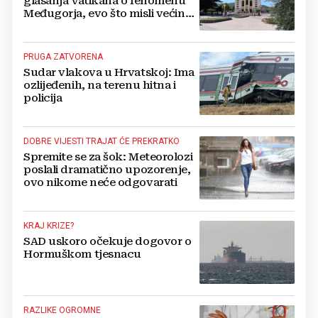
glasanja Vatikana o fenomenu
Međugorja, evo što misli većina
crkevnih dužnosnika
PRUGA ZATVORENA
Sudar vlakova u Hrvatskoj: Ima
ozlijeđenih, na terenu hitna i
policija
DOBRE VIJESTI TRAJAT ĆE PREKRATKO
Spremite se za šok: Meteorolozi
poslali dramatično upozorenje,
ovo nikome neće odgovarati
KRAJ KRIZE?
SAD uskoro očekuje dogovor o
Hormuškom tjesnacu
RAZLIKE OGROMNE