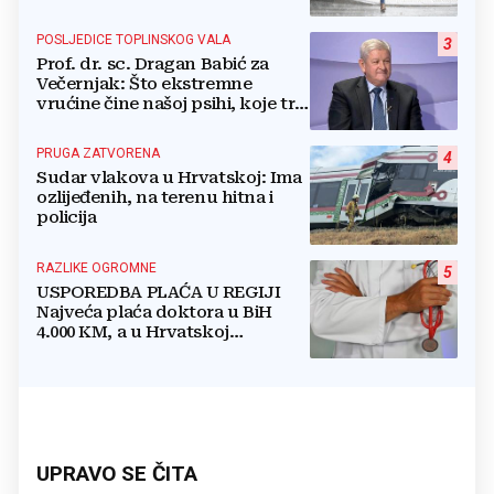
POSLJEDICE TOPLINSKOG VALA
3
Prof. dr. sc. Dragan Babić za
Večernjak: Što ekstremne
vrućine čine našoj psihi, koje tri
namirnice trebamo jesti, kako se
boriti...
PRUGA ZATVORENA
4
Sudar vlakova u Hrvatskoj: Ima
ozlijeđenih, na terenu hitna i
policija
RAZLIKE OGROMNE
5
USPOREDBA PLAĆA U REGIJI
Najveća plaća doktora u BiH
4.000 KM, a u Hrvatskoj
najmanja 3.000 eura
UPRAVO SE ČITA