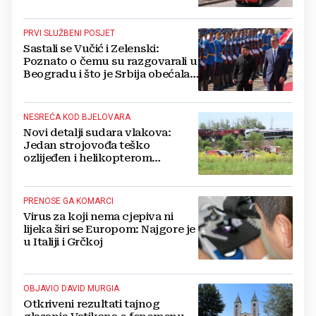
Tractori pomogli u gašenju
PRVI SLUŽBENI POSJET
Sastali se Vučić i Zelenski:
Poznato o čemu su razgovarali u
Beogradu i što je Srbija obećala
Ukrajini
NESREĆA KOD BJELOVARA
Novi detalji sudara vlakova:
Jedan strojovođa teško
ozlijeđen i helikopterom
prebačen na Rebro, drugi u
velikom šoku
PRENOSE GA KOMARCI
Virus za koji nema cjepiva ni
lijeka širi se Europom: Najgore je
u Italiji i Grčkoj
OBJAVIO DAVID MURGIA
Otkriveni rezultati tajnog