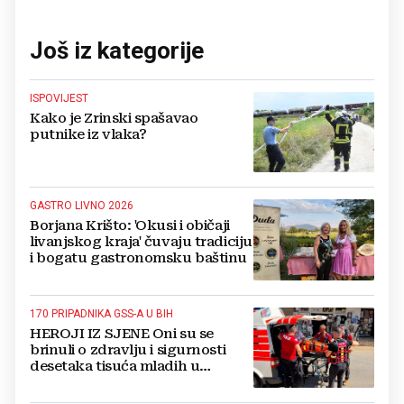
Još iz kategorije
ISPOVIJEST
Kako je Zrinski spašavao
putnike iz vlaka?
GASTRO LIVNO 2026
Borjana Krišto: 'Okusi i običaji
livanjskog kraja' čuvaju tradiciju
i bogatu gastronomsku baštinu
170 PRIPADNIKA GSS-A U BIH
HEROJI IZ SJENE Oni su se
brinuli o zdravlju i sigurnosti
desetaka tisuća mladih u
Međugorju. DONOSIMO
FOTOGRAFIJE