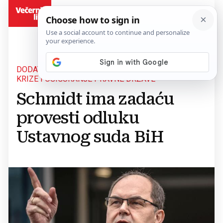
BiH
DODATNA ODGOVORNOST ZA SPRJEČAVANJE
KRIZE I OSIGURANJE PRAVNE DRŽAVE
Schmidt ima zadaću
provesti odluku
Ustavnog suda BiH