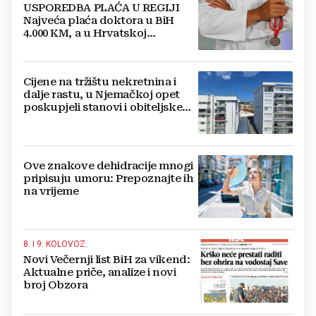
USPOREDBA PLAĆA U REGIJI
Najveća plaća doktora u BiH
4.000 KM, a u Hrvatskoj
najmanja 3.000 eura
Cijene na tržištu nekretnina i
dalje rastu, u Njemačkoj opet
poskupjeli stanovi i obiteljske
kuće
Ove znakove dehidracije mnogi
pripisuju umoru: Prepoznajte ih
na vrijeme
8. I 9. KOLOVOZ
Novi Večernji list BiH za vikend:
Aktualne priče, analize i novi
broj Obzora