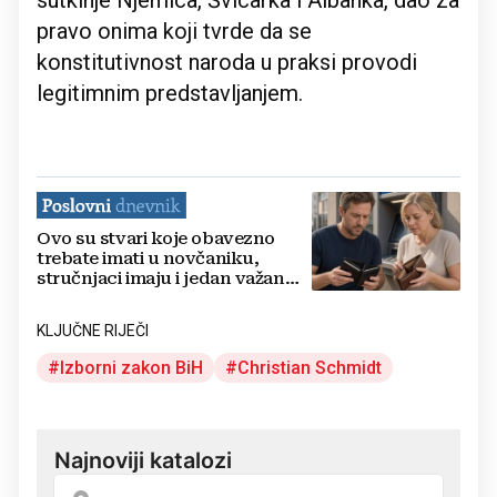
sutkinje Njemica, Švicarka i Albanka, dao za
pravo onima koji tvrde da se
konstitutivnost naroda u praksi provodi
legitimnim predstavljanjem.
Ovo su stvari koje obavezno
trebate imati u novčaniku,
stručnjaci imaju i jedan važan
savjet
KLJUČNE RIJEČI
Izborni zakon BiH
Christian Schmidt