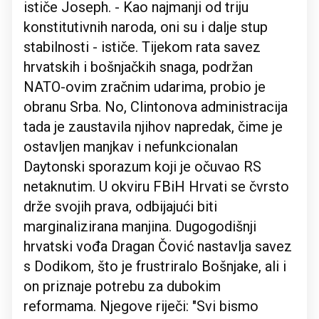
ističe Joseph. - Kao najmanji od triju
konstitutivnih naroda, oni su i dalje stup
stabilnosti - ističe. Tijekom rata savez
hrvatskih i bošnjačkih snaga, podržan
NATO-ovim zračnim udarima, probio je
obranu Srba. No, Clintonova administracija
tada je zaustavila njihov napredak, čime je
ostavljen manjkav i nefunkcionalan
Daytonski sporazum koji je očuvao RS
netaknutim. U okviru FBiH Hrvati se čvrsto
drže svojih prava, odbijajući biti
marginalizirana manjina. Dugogodišnji
hrvatski vođa Dragan Čović nastavlja savez
s Dodikom, što je frustriralo Bošnjake, ali i
on priznaje potrebu za dubokim
reformama. Njegove riječi: "Svi bismo