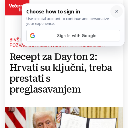
BiH
BIVŠI AMERIČKI DIPLOMAT EDWARD JOSEPH
POZVAO DONALDA TRUMPA NA AKCIJU U BIH
Recept za Dayton 2:
Hrvati su ključni, treba
prestati s
preglasavanjem