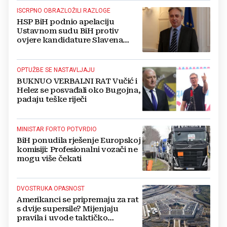
ISCRPNO OBRAZLOŽILI RAZLOGE
HSP BiH podnio apelaciju
Ustavnom sudu BiH protiv
ovjere kandidature Slavena
Kovačevića
OPTUŽBE SE NASTAVLJAJU
BUKNUO VERBALNI RAT Vučić i
Helez se posvađali oko Bugojna,
padaju teške riječi
MINISTAR FORTO POTVRDIO
BiH ponudila rješenje Europskoj
komisiji: Profesionalni vozači ne
mogu više čekati
DVOSTRUKA OPASNOST
Amerikanci se pripremaju za rat
s dvije supersile? Mijenjaju
pravila i uvode taktičko