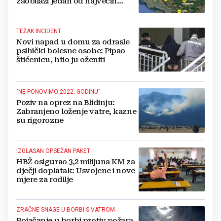
zaobilazi jedan od najvećih
gradova u BiH?
TEŽAK INCIDENT
Novi napad u domu za odrasle
psihički bolesne osobe: Pipao
štićenicu, htio ju oženiti
"NE PONOVIMO 2022. GODINU"
Poziv na oprez na Blidinju:
Zabranjeno loženje vatre, kazne
su rigorozne
IZGLASAN OPSEŽAN PAKET
HBŽ osigurao 3,2 milijuna KM za
dječji doplatak: Usvojene i nove
mjere za rodilje
ZRAČNE SNAGE U BORBI S VATROM
Pojačanje u borbi protiv požara