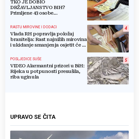
TKO JE DOBIO
DRŽAVLJANSTVO BIH?
Primljene 43 osobe...
RASTU MIROVINE I DODACI
4
Vlada RH popravlja položaj
branitelja: Rast najnižih mirovina
i ukidanje smanjenja osjetit će se
i u BiH
POSLJEDICE SUŠE
5
VIDEO Alarmantni prizori u BiH:
Rijeka u potpunosti presušila,
riba uginula
UPRAVO SE ČITA