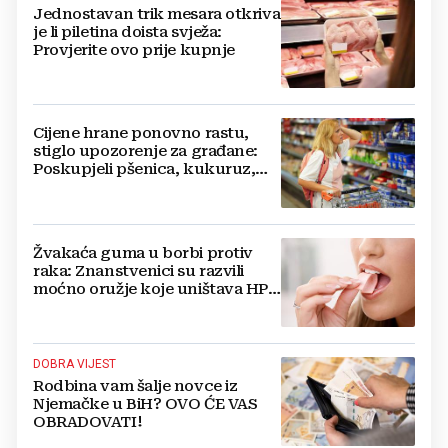
Jednostavan trik mesara otkriva
je li piletina doista svježa:
Provjerite ovo prije kupnje
Cijene hrane ponovno rastu,
stiglo upozorenje za građane:
Poskupjeli pšenica, kukuruz,
šećer i biljna ulja
Žvakaća guma u borbi protiv
raka: Znanstvenici su razvili
moćno oružje koje uništava HPV
i bakterije
DOBRA VIJEST
Rodbina vam šalje novce iz
Njemačke u BiH? OVO ĆE VAS
OBRADOVATI!