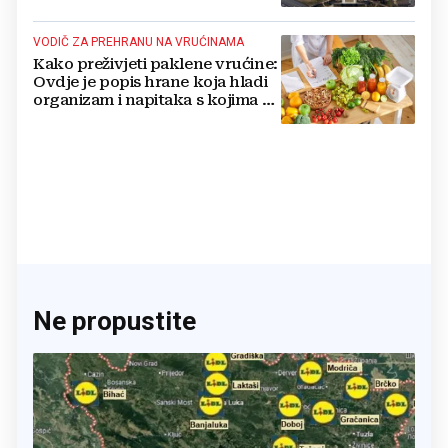
nuklearno oružje
VODIČ ZA PREHRANU NA VRUĆINAMA
Kako preživjeti paklene vrućine:
Ovdje je popis hrane koja hladi
organizam i napitaka s kojima si
činite 'medvjeđu uslugu'
Ne propustite