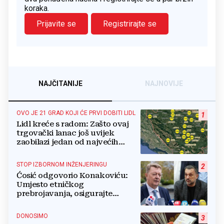
koraka.
Prijavite se
Registrirajte se
NAJČITANIJE
NAJNOVIJE
OVO JE 21 GRAD KOJI ĆE PRVI DOBITI LIDL
1
Lidl kreće s radom: Zašto ovaj
trgovački lanac još uvijek
zaobilazi jedan od najvećih
gradova u BiH?
STOP IZBORNOM INŽENJERINGU
2
Ćosić odgovorio Konakoviću:
Umjesto etničkog
prebrojavanja, osigurajte
stvarnu ravnopravnost Hrvata
DONOSIMO
3