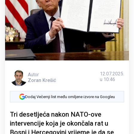
12.07.2025.
Autor
u 10:46
Zoran Krešić
Dodaj Večernji list među omiljene izvore na Googleu
Tri desetljeća nakon NATO-ove
intervencije koja je okončala rat u
Bosni i Hercegovini vrijeme je da se