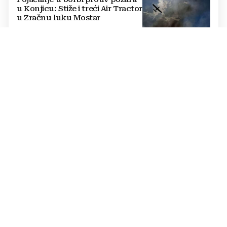
u Konjicu: Stiže i treći Air Tractor
u Zračnu luku Mostar
SUŠA UGROZILA VODOOPSKRBU
Ekstremna suša prazni izvorišta:
Gradovi diljem BiH uvode
redukcije i zabrane potrošnje
vode, posebno teško u
Hercegovini
STOP IZBORNOM INŽENJERINGU
Ćosić odgovorio Konakoviću:
Umjesto etničkog
prebrojavanja, osigurajte
stvarnu ravnopravnost Hrvata
RIGOROZNE MJERE
Oštrije kazne u HBŽ-u: Uvedena
objesna vožnja, kazne do 5.000
KM i trajno oduzimanje vozila