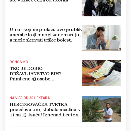
Umor koji ne prolazi: ovo je oblik
anemije koji mnogi zanemaruju,
a može skrivati teške bolesti
DONOSIMO
TKO JE DOBIO
DRŽAVLJANSTVO BIH?
Primljene 43 osobe...
NA VIŠE OD 30 HEKTARA
HERCEGOVAČKA TVRTKA
povećava broj stabala maslina s
11 na 13 tisuća! Iznenadit ćete se
kako ih štite