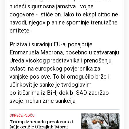
nudeći sigurnosna jamstva i vojne
dogovore - ističe on. Iako to eksplicitno ne
navodi, njegov plan ne spominje trenutačne
entitete.
Priziva i suradnju EU-a, ponajprije
Emmanuela Macrona, posebno u zatvaranju
Ureda visokog predstavnika i prenošenju
ovlasti na europskog povjerenika za
vanjske poslove. To bi omogućilo brže i
učinkovitije sankcije tvrdoglavim
političarima iz BiH, dok bi SAD zadržao
svoje mehanizme sankcija.
OKREĆE PLOČU
Trump iznenada preokrnuo i
šalje oružje Ukrajini: 'Morat