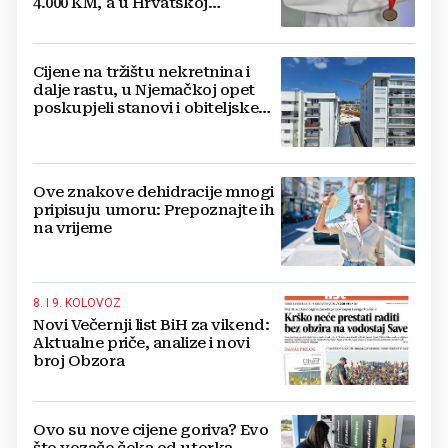
4.000 KM, a u Hrvatskoj
najmanja 3.000 eura
Cijene na tržištu nekretnina i
dalje rastu, u Njemačkoj opet
poskupjeli stanovi i obiteljske
kuće
Ove znakove dehidracije mnogi
pripisuju umoru: Prepoznajte ih
na vrijeme
8. I 9. KOLOVOZ
Novi Večernji list BiH za vikend:
Aktualne priče, analize i novi
broj Obzora
Ovo su nove cijene goriva? Evo
što vozače čeka od utorka