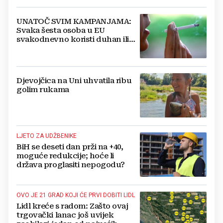
UNATOČ SVIM KAMPANJAMA:
Svaka šesta osoba u EU
svakodnevno koristi duhan ili
srodne proizvode
Djevojčica na Uni uhvatila ribu
golim rukama
LJETO ZA UDŽBENIKE
BiH se deseti dan prži na +40,
moguće redukcije; hoće li
država proglasiti nepogodu?
OVO JE 21 GRAD KOJI ĆE PRVI DOBITI LIDL
Lidl kreće s radom: Zašto ovaj
trgovački lanac još uvijek