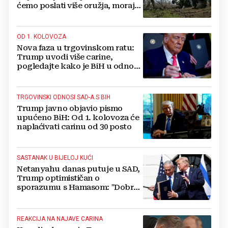
ćemo poslati više oružja, moraju
se braniti'
OD 1. KOLOVOZA
Nova faza u trgovinskom ratu:
Trump uvodi više carine,
pogledajte kako je BiH u odnosu
na druge zemlje
TRGOVINSKI ODNOSI SAD-A S BIH
Trump javno objavio pismo
upućeno BiH: Od 1. kolovoza će
naplaćivati carinu od 30 posto
SASTANAK U BIJELOJ KUĆI
Netanyahu danas putuje u SAD,
Trump optimističan o
sporazumu s Hamasom: "Dobra
šansa za dogovor"
REAKCIJA NA NAJAVE CARINA