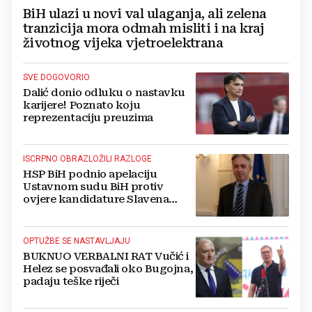
BiH ulazi u novi val ulaganja, ali zelena
tranzicija mora odmah misliti i na kraj
životnog vijeka vjetroelektrana
SVE DOGOVORIO
Dalić donio odluku o nastavku
karijere! Poznato koju
reprezentaciju preuzima
ISCRPNO OBRAZLOŽILI RAZLOGE
HSP BiH podnio apelaciju
Ustavnom sudu BiH protiv
ovjere kandidature Slavena
Kovačevića
OPTUŽBE SE NASTAVLJAJU
BUKNUO VERBALNI RAT Vučić i
Helez se posvađali oko Bugojna,
padaju teške riječi