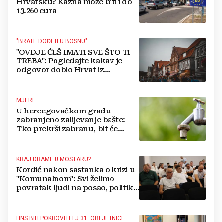
Hrvatsku? Kazna može biti i do
13.260 eura
"BRATE DOĐI TI U BOSNU"
"OVDJE ĆEŠ IMATI SVE ŠTO TI
TREBA": Pogledajte kakav je
odgovor dobio Hrvat iz
Münchena kad je pitao treba li
se vratiti kući
MJERE
U hercegovačkom gradu
zabranjeno zalijevanje bašte:
Tko prekrši zabranu, bit će
isključen s mreže i novčano
kažnjen
KRAJ DRAME U MOSTARU?
Kordić nakon sastanka o krizi u
"Komunalnom": Svi želimo
povratak ljudi na posao, politika
mora dalje od ovoga
HNS BIH POKROVITELJ 31. OBLJETNICE