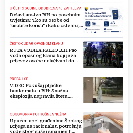
U ČETIRI GODINE ODOBRENA 43 ZAHTJEVA
Državljanstvo BiH po posebnim
uvjetima: Tko su osobe od
"osobite koristi" i kako ostvaruju
to pravo?
ŽESTOK UDAR OPASNOM KLANU
RUTA VODILA PREKO BIH Pao
vođa opasnog klana koji je za
prijevoz osobe nalaćivao i do
10.000 eura
PREPALI SE
VIDEO Pokušaj pljačke
bankomata u BiH: Snažna
eksplozija napravila štetu,
stanari natjerali pljačkaše u bijeg
ODGOVORNA POTROŠNJA NUŽNA
Upućen apel građanima Širokog
Brijega na racionalnu potrošnju
vode zbog suše i smanjenih