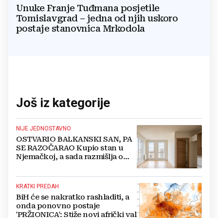
Unuke Franje Tuđmana posjetile
Tomislavgrad – jedna od njih uskoro
postaje stanovnica Mrkodola
Još iz kategorije
NIJE JEDNOSTAVNO
OSTVARIO BALKANSKI SAN, PA
SE RAZOČARAO Kupio stan u
Njemačkoj, a sada razmišlja o
povratku
KRATKI PREDAH
BiH će se nakratko rashladiti, a
onda ponovno postaje
'PRŽIONICA': Stiže novi afrički val