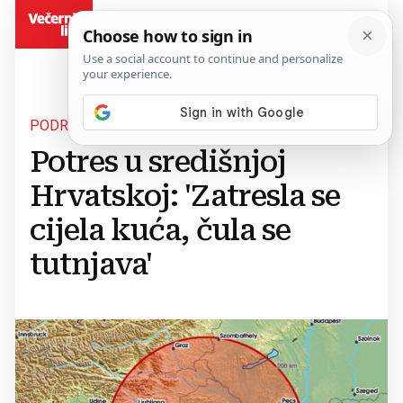
BiH
PODRHTAVANJE TLA
Potres u središnjoj
Hrvatskoj: 'Zatresla se
cijela kuća, čula se
tutnjava'