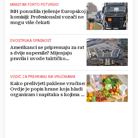
MINISTAR FORTO POTVRDIO
BiH ponudila rješenje Europskoj
komisiji: Profesionalni vozači ne
mogu više čekati
DVOSTRUKA OPASNOST
Amerikanci se pripremaju za rat
s dvije supersile? Mijenjaju
pravila i uvode taktičko
nuklearno oružje
VODIČ ZA PREHRANU NA VRUĆINAMA
Kako preživjeti paklene vrućine:
Ovdje je popis hrane koja hladi
organizam i napitaka s kojima si
činite 'medvjeđu uslugu'