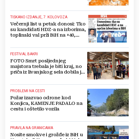
TISKANO IZDANJE, 7. KOLOVOZA
Večernji list u petak donosi: Tko
su kandidati HDZ-a na izborima,
toplinski val prži BiH na +40,
moguće redukcije...
FESTIVAL BAKRI
FOTO Smrt posljednjeg
majstora trebala je biti kraj, no
priča iz livanjskog sela dobila je
neočekivan nastavak
PROBLEMI NA CESTI
Požar izazvao odrone kod
Konjica, KAMENJE PADALO na
cestu i oštetilo vozila
PRAVILA NA GRANICAMA
Nosite smokve i grožđe iz BiH u