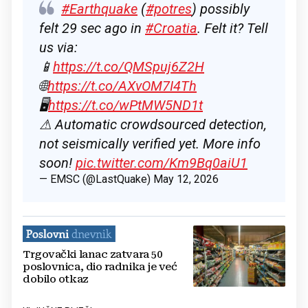
#Earthquake
(
#potres
) possibly
felt 29 sec ago in
#Croatia
. Felt it? Tell
us via:
📱
https://t.co/QMSpuj6Z2H
🌐
https://t.co/AXvOM7I4Th
🖥
https://t.co/wPtMW5ND1t
⚠ Automatic crowdsourced detection,
not seismically verified yet. More info
soon!
pic.twitter.com/Km9Bq0aiU1
— EMSC (@LastQuake)
May 12, 2026
Trgovački lanac zatvara 50
poslovnica, dio radnika je već
dobilo otkaz