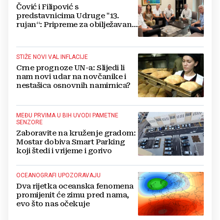
Čović i Filipović s
predstavnicima Udruge "13.
rujan“: Pripreme za obilježavanje
oslobođenja kraljevskog grada
Jajca
STIŽE NOVI VAL INFLACIJE
Crne prognoze UN-a: Slijedi li
nam novi udar na novčanike i
nestašica osnovnih namirnica?
MEĐU PRVIMA U BIH UVODI PAMETNE
SENZORE
Zaboravite na kruženje gradom:
Mostar dobiva Smart Parking
koji štedi i vrijeme i gorivo
OCEANOGRAFI UPOZORAVAJU
Dva rijetka oceanska fenomena
promijenit će zimu pred nama,
evo što nas očekuje