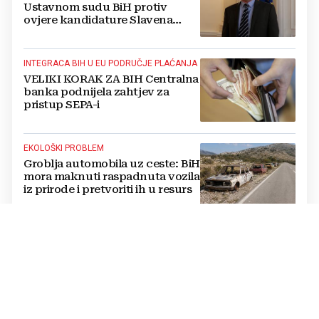
Ustavnom sudu BiH protiv
ovjere kandidature Slavena
Kovačevića
INTEGRACA BIH U EU PODRUČJE PLAĆANJA
VELIKI KORAK ZA BIH Centralna
banka podnijela zahtjev za
pristup SEPA-i
EKOLOŠKI PROBLEM
Groblja automobila uz ceste: BiH
mora maknuti raspadnuta vozila
iz prirode i pretvoriti ih u resurs
OPTUŽBE SE NASTAVLJAJU
BUKNUO VERBALNI RAT Vučić i
Helez se posvađali oko Bugojna,
padaju teške riječi
PRETVORENO U PRAH