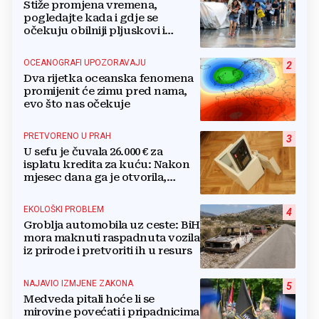
Stiže promjena vremena,
pogledajte kada i gdje se
očekuju obilniji pljuskovi i
grmljavina
OCEANOGRAFI UPOZORAVAJU
2
Dva rijetka oceanska fenomena
promijenit će zimu pred nama,
evo što nas očekuje
PRETVORENO U PRAH
3
U sefu je čuvala 26.000 € za
isplatu kredita za kuću: Nakon
mjesec dana ga je otvorila,
pozlilo joj je
EKOLOŠKI PROBLEM
4
Groblja automobila uz ceste: BiH
mora maknuti raspadnuta vozila
iz prirode i pretvoriti ih u resurs
NAJAVIO IZMJENE ZAKONA
5
Medveda pitali hoće li se
mirovine povećati i pripadnicima