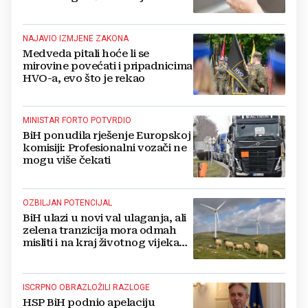
zaliha
NAJAVIO IZMJENE ZAKONA
Medveda pitali hoće li se
mirovine povećati i pripadnicima
HVO-a, evo što je rekao
MINISTAR FORTO POTVRDIO
BiH ponudila rješenje Europskoj
komisiji: Profesionalni vozači ne
mogu više čekati
OZBILJAN POTENCIJAL
BiH ulazi u novi val ulaganja, ali
zelena tranzicija mora odmah
misliti i na kraj životnog vijeka
vjetroelektrana
ISCRPNO OBRAZLOŽILI RAZLOGE
HSP BiH podnio apelaciju