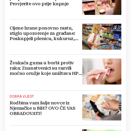
Provjerite ovo prije kupnje
Cijene hrane ponovno rastu,
stiglo upozorenje za građane:
Poskupjeli pšenica, kukuruz,
šećer i biljna ulja
Žvakaća guma u borbi protiv
raka: Znanstvenici su razvili
moćno oružje koje uništava HPV
i bakterije
DOBRA VIJEST
Rodbina vam šalje novce iz
Njemačke u BiH? OVO ĆE VAS
OBRADOVATI!