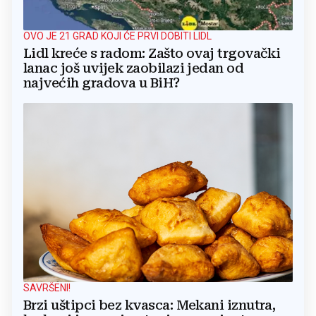
OVO JE 21 GRAD KOJI ĆE PRVI DOBITI LIDL
Lidl kreće s radom: Zašto ovaj trgovački
lanac još uvijek zaobilazi jedan od
najvećih gradova u BiH?
SAVRŠENI!
Brzi uštipci bez kvasca: Mekani iznutra,