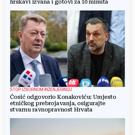
hrskavi izvana i gotovi za 10 minuta
STOP IZBORNOM INŽENJERINGU
Ćosić odgovorio Konakoviću: Umjesto
etničkog prebrojavanja, osigurajte
stvarnu ravnopravnost Hrvata