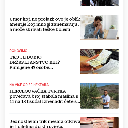
Umor koji ne prolazi: ovo je oblik
anemije koji mnogi zanemaruju,
a može skrivati teške bolesti
DONOSIMO
TKO JE DOBIO
DRŽAVLJANSTVO BIH?
Primljene 43 osobe...
NA VIŠE OD 30 HEKTARA
HERCEGOVAČKA TVRTKA
povećava broj stabala maslina s
11 na 13 tisuća! Iznenadit ćete se
kako ih štite
Jednostavan trik mesara otkriva
je li piletina doista svježa: