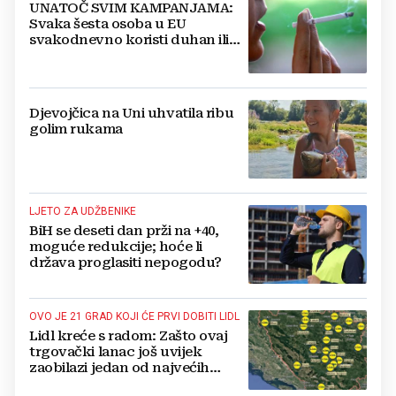
UNATOČ SVIM KAMPANJAMA:
Svaka šesta osoba u EU
svakodnevno koristi duhan ili
srodne proizvode
Djevojčica na Uni uhvatila ribu
golim rukama
LJETO ZA UDŽBENIKE
BiH se deseti dan prži na +40,
moguće redukcije; hoće li
država proglasiti nepogodu?
OVO JE 21 GRAD KOJI ĆE PRVI DOBITI LIDL
Lidl kreće s radom: Zašto ovaj
trgovački lanac još uvijek
zaobilazi jedan od najvećih
gradova u BiH?