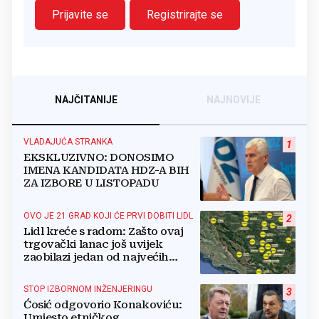
Prijavite se
Registrirajte se
NAJČITANIJE
NAJNOVIJE
VLADAJUĆA STRANKA
1
EKSKLUZIVNO: DONOSIMO
IMENA KANDIDATA HDZ-A BIH
ZA IZBORE U LISTOPADU
OVO JE 21 GRAD KOJI ĆE PRVI DOBITI LIDL
2
Lidl kreće s radom: Zašto ovaj
trgovački lanac još uvijek
zaobilazi jedan od najvećih
gradova u BiH?
STOP IZBORNOM INŽENJERINGU
3
Ćosić odgovorio Konakoviću:
Umjesto etničkog