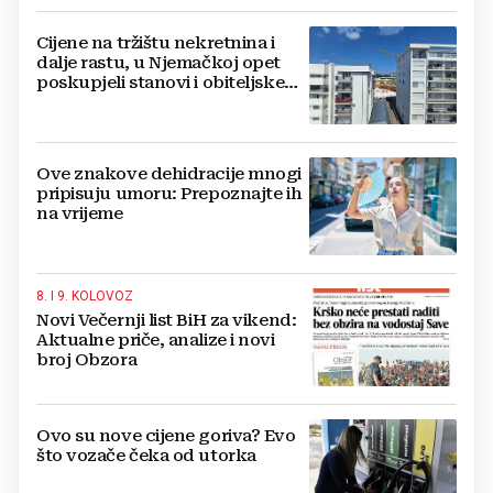
Cijene na tržištu nekretnina i
dalje rastu, u Njemačkoj opet
poskupjeli stanovi i obiteljske
kuće
Ove znakove dehidracije mnogi
pripisuju umoru: Prepoznajte ih
na vrijeme
8. I 9. KOLOVOZ
Novi Večernji list BiH za vikend:
Aktualne priče, analize i novi
broj Obzora
Ovo su nove cijene goriva? Evo
što vozače čeka od utorka