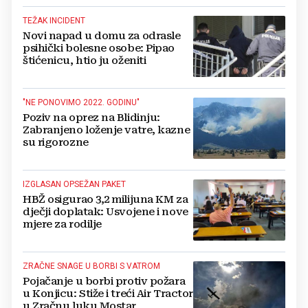
TEŽAK INCIDENT
Novi napad u domu za odrasle
psihički bolesne osobe: Pipao
štićenicu, htio ju oženiti
"NE PONOVIMO 2022. GODINU"
Poziv na oprez na Blidinju:
Zabranjeno loženje vatre, kazne
su rigorozne
IZGLASAN OPSEŽAN PAKET
HBŽ osigurao 3,2 milijuna KM za
dječji doplatak: Usvojene i nove
mjere za rodilje
ZRAČNE SNAGE U BORBI S VATROM
Pojačanje u borbi protiv požara
u Konjicu: Stiže i treći Air Tractor
u Zračnu luku Mostar