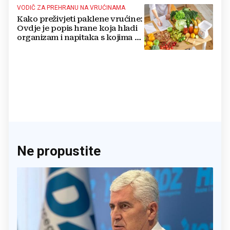
VODIČ ZA PREHRANU NA VRUĆINAMA
Kako preživjeti paklene vrućine:
Ovdje je popis hrane koja hladi
organizam i napitaka s kojima si
činite 'medvjeđu uslugu'
Ne propustite