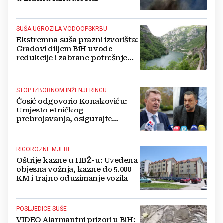
SUŠA UGROZILA VODOOPSKRBU
Ekstremna suša prazni izvorišta:
Gradovi diljem BiH uvode
redukcije i zabrane potrošnje
vode, posebno teško u
Hercegovini
STOP IZBORNOM INŽENJERINGU
Ćosić odgovorio Konakoviću:
Umjesto etničkog
prebrojavanja, osigurajte
stvarnu ravnopravnost Hrvata
RIGOROZNE MJERE
Oštrije kazne u HBŽ-u: Uvedena
objesna vožnja, kazne do 5.000
KM i trajno oduzimanje vozila
POSLJEDICE SUŠE
VIDEO Alarmantni prizori u BiH: