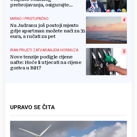
prebrojavanja, osigurajte
stvarnu ravnopravnost Hrvata
MIRNO I PRISTUPAČNO
4
Na Jadranu još postoji mjesto
gdje apartman možete naći za 35
eura, a ručati za pet
IRAN PRIJETI ZATVARANJEM HORMUZA
5
Nove tenzije podigle cijene
nafte: Hoće li utjecati na cijene
goriva u BiH?
UPRAVO SE ČITA