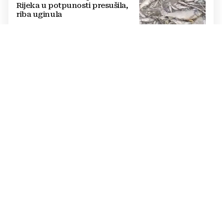
Rijeka u potpunosti presušila,
riba uginula
PASTOR ŽUPANČIĆ OPTUŽUJE
TOMAŠEVIĆEVU VLAST
SKANDALOZAN POTEZ: Preko
noći iscrtano parkirno mjesto na
ulazu u crkvu – vjernici
preskaču preko automobila
RASTU MIROVINE I DODACI
Vlada RH popravlja položaj
branitelja: Rast najnižih mirovina
i ukidanje smanjenja osjetit će se
i u BiH
KRAJ SCHMIDTOVE ERE
Zaokret u odnosima: Vlasti RS-a
prekinule bojkot OHR-a i sastale
se s Crishockom