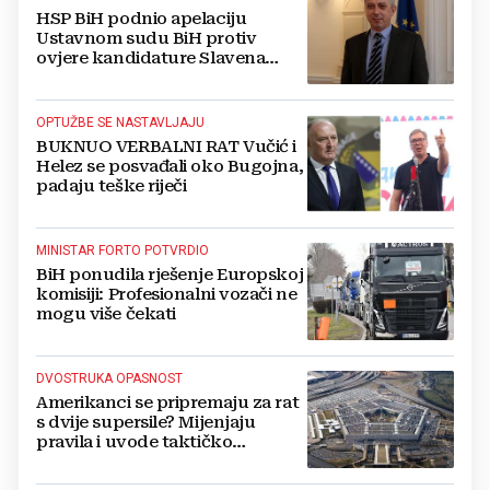
HSP BiH podnio apelaciju
Ustavnom sudu BiH protiv
ovjere kandidature Slavena
Kovačevića
OPTUŽBE SE NASTAVLJAJU
BUKNUO VERBALNI RAT Vučić i
Helez se posvađali oko Bugojna,
padaju teške riječi
MINISTAR FORTO POTVRDIO
BiH ponudila rješenje Europskoj
komisiji: Profesionalni vozači ne
mogu više čekati
DVOSTRUKA OPASNOST
Amerikanci se pripremaju za rat
s dvije supersile? Mijenjaju
pravila i uvode taktičko
nuklearno oružje