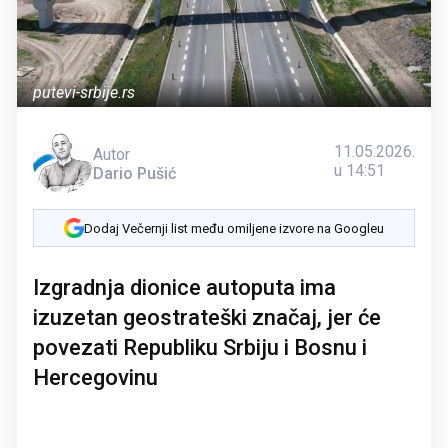
putevi-srbije.rs
11.05.2026.
Autor
u 14:51
Dario Pušić
Dodaj Večernji list među omiljene izvore na Googleu
Izgradnja dionice autoputa ima
izuzetan geostrateški značaj, jer će
povezati Republiku Srbiju i Bosnu i
Hercegovinu