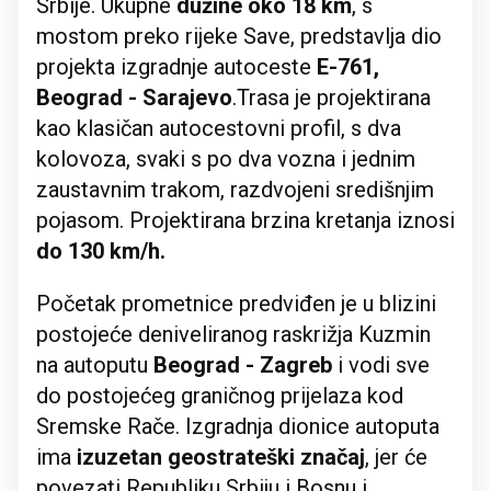
Srbije. Ukupne
dužine oko 18 km
, s
mostom preko rijeke Save, predstavlja dio
projekta izgradnje autoceste
E-761,
Beograd - Sarajevo
.Trasa je projektirana
kao klasičan autocestovni profil, s dva
kolovoza, svaki s po dva vozna i jednim
zaustavnim trakom, razdvojeni središnjim
pojasom. Projektirana brzina kretanja iznosi
do 130 km/h.
Početak prometnice predviđen je u blizini
postojeće deniveliranog raskrižja Kuzmin
na autoputu
Beograd - Zagreb
i vodi sve
do postojećeg graničnog prijelaza kod
Sremske Rače. Izgradnja dionice autoputa
ima
izuzetan geostrateški značaj
, jer će
povezati Republiku Srbiju i Bosnu i