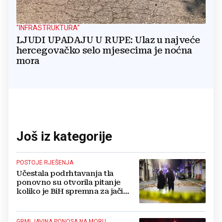
"INFRASTRUKTURA"
LJUDI UPADAJU U RUPE: Ulaz u najveće
hercegovačko selo mjesecima je noćna
mora
Još iz kategorije
POSTOJE RJEŠENJA
Učestala podrhtavanja tla
ponovno su otvorila pitanje
koliko je BiH spremna za jači
potres
GRMLJAVINA PONOSA NA MORU