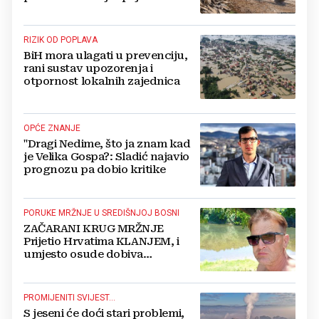
Hercegovinu i Hrvatsku
RIZIK OD POPLAVA
BiH mora ulagati u prevenciju,
rani sustav upozorenja i
otpornost lokalnih zajednica
OPĆE ZNANJE
"Dragi Nedime, što ja znam kad
je Velika Gospa?: Sladić najavio
prognozu pa dobio kritike
PORUKE MRŽNJE U SREDIŠNJOJ BOSNI
ZAČARANI KRUG MRŽNJE
Prijetio Hrvatima KLANJEM, i
umjesto osude dobiva
POTPORU
PROMIJENITI SVIJEST...
S jeseni će doći stari problemi,