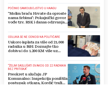
POČINIO SAMOUBOJSTVO U HAAGU
"Molim braću Hrvate da oproste
nama Srbima": Pokajnički govor
vođe tzv. RSK i danas odzvanja
na obljetnicu Oluje
ODLUKA SE NE ODNOSI NA POLITIČARE
Uskoro isplata za više od 21.000
radnika u BiH: Doznajte tko
dobiva i do 1.200 KM više uz
srpanjsku plaću
"ŽELIM SASLUŠATI SVAKOG OD 22 RADNIKA
BEZ PRITISKA“
Preokret u slučaju JP
Komunalno: Inspekcija poništila
postupak otkaza, Kordić traži
pojedinačne razgovore s
radnicima
OD MORA PREMA PLANINI
Dok se obala ljeti sve češće guši
u gužvama i vrućini, planine BiH