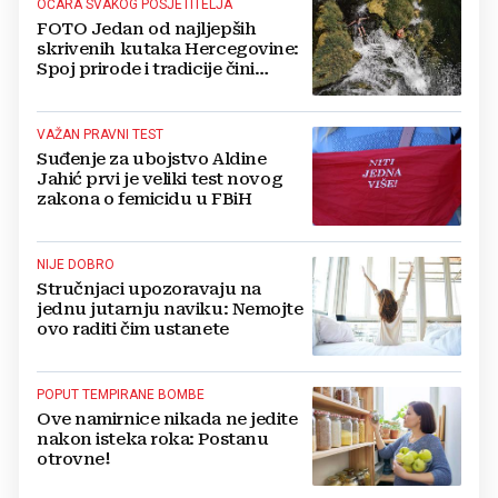
OČARA SVAKOG POSJETITELJA
FOTO Jedan od najljepših
skrivenih kutaka Hercegovine:
Spoj prirode i tradicije čini
Koćušu jedinstvenom
destinacijom
VAŽAN PRAVNI TEST
Suđenje za ubojstvo Aldine
Jahić prvi je veliki test novog
zakona o femicidu u FBiH
NIJE DOBRO
Stručnjaci upozoravaju na
jednu jutarnju naviku: Nemojte
ovo raditi čim ustanete
POPUT TEMPIRANE BOMBE
Ove namirnice nikada ne jedite
nakon isteka roka: Postanu
otrovne!