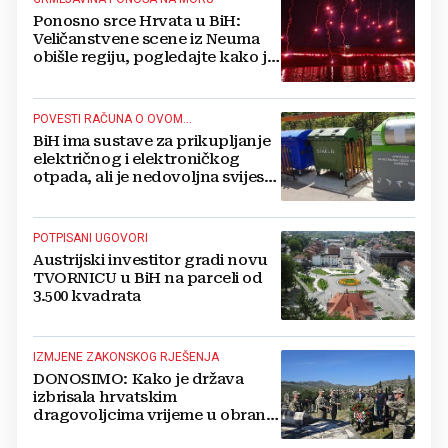
Ponosno srce Hrvata u BiH:
Veličanstvene scene iz Neuma
obišle regiju, pogledajte kako je
proslavljena "Oluja"
POVESTI RAČUNA O OVOM...
BiH ima sustave za prikupljanje
električnog i elektroničkog
otpada, ali je nedovoljna svijest
najveći problem
POTPISANI UGOVORI
Austrijski investitor gradi novu
TVORNICU u BiH na parceli od
3.500 kvadrata
IZMJENE ZAKONSKOG RJEŠENJA
DONOSIMO: Kako je država
izbrisala hrvatskim
dragovoljcima vrijeme u obrani
BiH