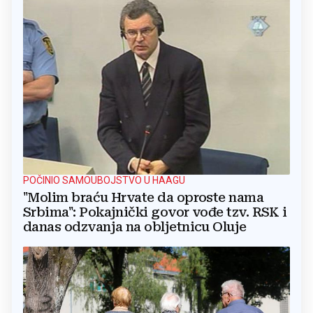
POČINIO SAMOUBOJSTVO U HAAGU
"Molim braću Hrvate da oproste nama
Srbima": Pokajnički govor vođe tzv. RSK i
danas odzvanja na obljetnicu Oluje