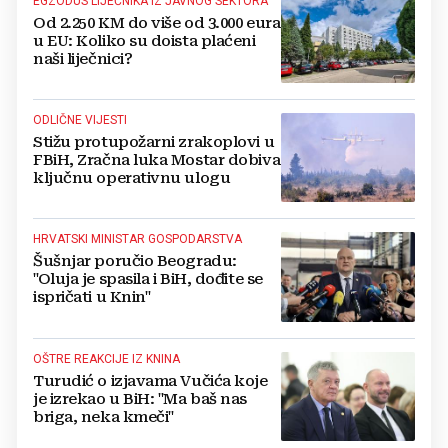
EGZODUS LIJEČNIKA IZ JAVNOG SEKTORA
Od 2.250 KM do više od 3.000 eura
u EU: Koliko su doista plaćeni
naši liječnici?
ODLIČNE VIJESTI
Stižu protupožarni zrakoplovi u
FBiH, Zračna luka Mostar dobiva
ključnu operativnu ulogu
HRVATSKI MINISTAR GOSPODARSTVA
Šušnjar poručio Beogradu:
"Oluja je spasila i BiH, dođite se
ispričati u Knin"
OŠTRE REAKCIJE IZ KNINA
Turudić o izjavama Vučića koje
je izrekao u BiH: "Ma baš nas
briga, neka kmeči"