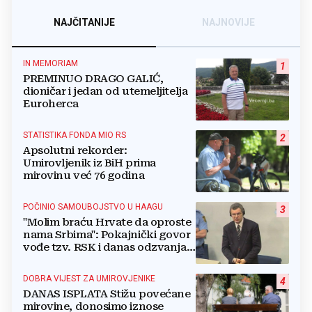
NAJČITANIJE
NAJNOVIJE
IN MEMORIAM
1
PREMINUO DRAGO GALIĆ,
dioničar i jedan od utemeljitelja
Euroherca
STATISTIKA FONDA MIO RS
2
Apsolutni rekorder:
Umirovljenik iz BiH prima
mirovinu već 76 godina
POČINIO SAMOUBOJSTVO U HAAGU
3
"Molim braću Hrvate da oproste
nama Srbima": Pokajnički govor
vođe tzv. RSK i danas odzvanja
na obljetnicu Oluje
DOBRA VIJEST ZA UMIROVJENIKE
4
DANAS ISPLATA Stižu povećane
mirovine, donosimo iznose