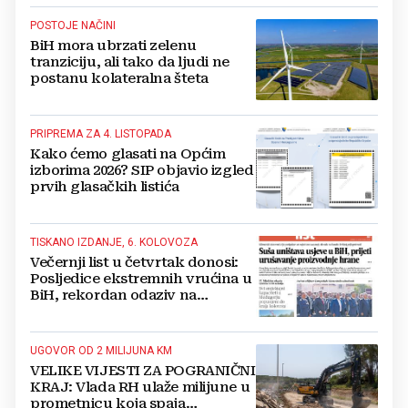
POSTOJE NAČINI
BiH mora ubrzati zelenu
tranziciju, ali tako da ljudi ne
postanu kolateralna šteta
PRIPREMA ZA 4. LISTOPADA
Kako ćemo glasati na Općim
izborima 2026? SIP objavio izgled
prvih glasačkih listića
TISKANO IZDANJE, 6. KOLOVOZA
Večernji list u četvrtak donosi:
Posljedice ekstremnih vrućina u
BiH, rekordan odaziv na
Mladifestu, njemački projekt u
Grudama s plaćom od 2500 KM
UGOVOR OD 2 MILIJUNA KM
VELIKE VIJESTI ZA POGRANIČNI
KRAJ: Vlada RH ulaže milijune u
prometnicu koja spaja