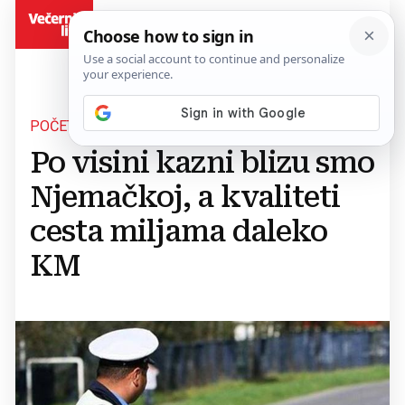
BiH
POČETAK PRIMJENE NOVIH KAZNI
Po visini kazni blizu smo
Njemačkoj, a kvaliteti
cesta miljama daleko
KM