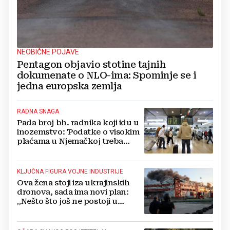
NEOBIČNE POJAVE
Pentagon objavio stotine tajnih
dokumenate o NLO-ima: Spominje se i
jedna europska zemlja
RADNA SNAGA
Pada broj bh. radnika koji idu u
inozemstvo: 'Podatke o visokim
plaćama u Njemačkoj treba
gledati s rezervom'
KLJUČNA FIGURA VOJNE INDUSTRIJE
Ova žena stoji iza ukrajinskih
dronova, sada ima novi plan:
„Nešto što još ne postoji u
svijetu“