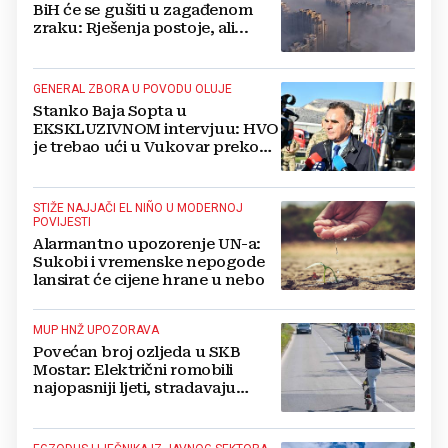
BiH će se gušiti u zagađenom
zraku: Rješenja postoje, ali...
GENERAL ZBORA U POVODU OLUJE
Stanko Baja Sopta u
EKSKLUZIVNOM intervjuu: HVO
je trebao ući u Vukovar preko
Marinaca, Bogdanovaca i
Bršadina
STIŽE NAJJAČI EL NIÑO U MODERNOJ
POVIJESTI
Alarmantno upozorenje UN-a:
Sukobi i vremenske nepogode
lansirat će cijene hrane u nebo
MUP HNŽ UPOZORAVA
Povećan broj ozljeda u SKB
Mostar: Električni romobili
najopasniji ljeti, stradavaju
uglavnom djeca