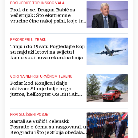
POSLJEDICE TOPLINSKOG VALA
Prof. dr. sc. Dragan Babić za
Večernjak: Što ekstremne
vrućine čine našoj psihi, koje tri
namirnice trebamo jesti, kako se
boriti...
REKORDERI U ZRAKU
Traju i do 19 sati: Pogledajte koji
su najduži letovi na svijetu i
kamo vodi nova rekordna linija
GORI NA NEPRISTUPAČNOM TERENU
Požar kod Konjica i dalje
aktivan: Stanje bolje nego
jutros, helikopter OS BiH i Air
Tractori pomogli u gašenju
PRVI SLUŽBENI POSJET
Sastali se Vučić i Zelenski:
Poznato o čemu su razgovarali u
Beogradu i što je Srbija obećala
Ukrajini