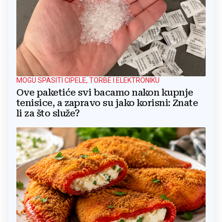
MOGU SPASITI CIPELE, TORBE I ELEKTRONIKU
Ove paketiće svi bacamo nakon kupnje
tenisice, a zapravo su jako korisni: Znate
li za što služe?