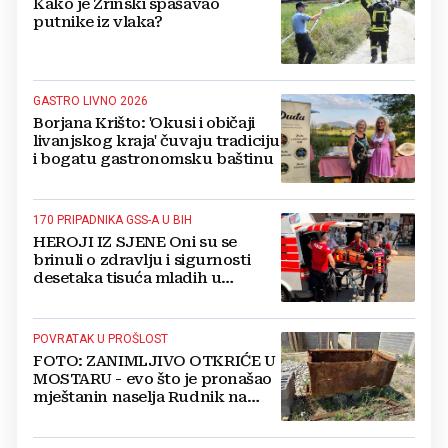
Kako je Zrinski spašavao
putnike iz vlaka?
GASTRO LIVNO 2026
Borjana Krišto: 'Okusi i običaji
livanjskog kraja' čuvaju tradiciju
i bogatu gastronomsku baštinu
170 PRIPADNIKA GSS-A U BIH
HEROJI IZ SJENE Oni su se
brinuli o zdravlju i sigurnosti
desetaka tisuća mladih u
Međugorju. DONOSIMO
FOTOGRAFIJE
POVRATAK U PROŠLOST
FOTO: ZANIMLJIVO OTKRIĆE U
MOSTARU - evo što je pronašao
mještanin naselja Rudnik na
svome imanju