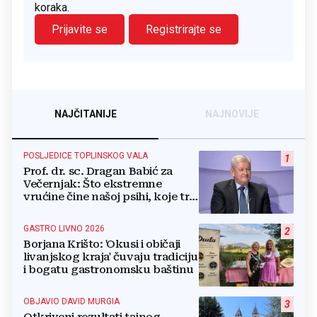
koraka.
Prijavite se
Registrirajte se
NAJČITANIJE
NAJNOVIJE
POSLJEDICE TOPLINSKOG VALA
1
Prof. dr. sc. Dragan Babić za
Večernjak: Što ekstremne
vrućine čine našoj psihi, koje tri
namirnice trebamo jesti, kako se
boriti...
GASTRO LIVNO 2026
2
Borjana Krišto: 'Okusi i običaji
livanjskog kraja' čuvaju tradiciju
i bogatu gastronomsku baštinu
OBJAVIO DAVID MURGIA
3