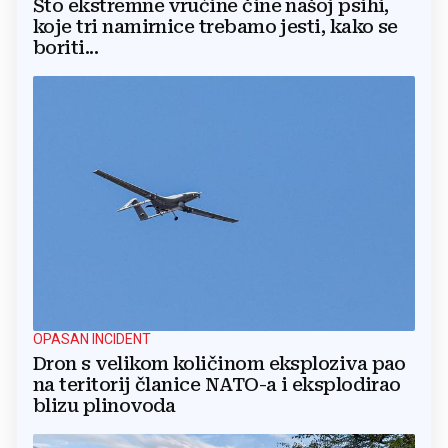
Što ekstremne vrućine čine našoj psihi,
koje tri namirnice trebamo jesti, kako se
boriti...
OPASAN INCIDENT
Dron s velikom količinom eksploziva pao
na teritorij članice NATO-a i eksplodirao
blizu plinovoda