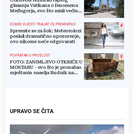
Otkriveni rezultati tajnog
glasanja Vatikana o fenomenu
Međugorja, evo što misli većina
crkevnih dužnosnika
DOBRE VIJESTI TRAJAT ĆE PREKRATKO
4
Spremite se za šok: Meteorolozi
poslali dramatično upozorenje,
ovo nikome neće odgovarati
POVRATAK U PROŠLOST
5
FOTO: ZANIMLJIVO OTKRIĆE U
MOSTARU - evo što je pronašao
mještanin naselja Rudnik na
svome imanju
UPRAVO SE ČITA