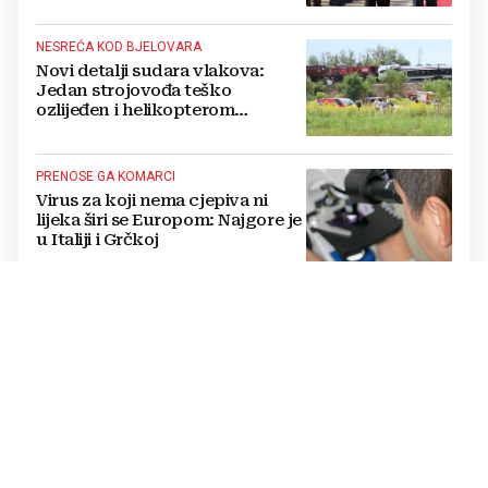
NESREĆA KOD BJELOVARA
Novi detalji sudara vlakova:
Jedan strojovođa teško
ozlijeđen i helikopterom
prebačen na Rebro, drugi u
velikom šoku
PRENOSE GA KOMARCI
Virus za koji nema cjepiva ni
lijeka širi se Europom: Najgore je
u Italiji i Grčkoj
OBJAVIO DAVID MURGIA
Otkriveni rezultati tajnog
glasanja Vatikana o fenomenu
Međugorja, evo što misli većina
crkevnih dužnosnika
PRUGA ZATVORENA
Sudar vlakova u Hrvatskoj: Ima
ozlijeđenih, na terenu hitna i