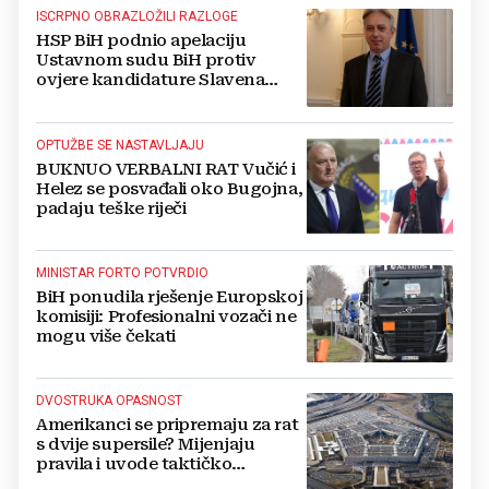
ISCRPNO OBRAZLOŽILI RAZLOGE
HSP BiH podnio apelaciju
Ustavnom sudu BiH protiv
ovjere kandidature Slavena
Kovačevića
OPTUŽBE SE NASTAVLJAJU
BUKNUO VERBALNI RAT Vučić i
Helez se posvađali oko Bugojna,
padaju teške riječi
MINISTAR FORTO POTVRDIO
BiH ponudila rješenje Europskoj
komisiji: Profesionalni vozači ne
mogu više čekati
DVOSTRUKA OPASNOST
Amerikanci se pripremaju za rat
s dvije supersile? Mijenjaju
pravila i uvode taktičko
nuklearno oružje