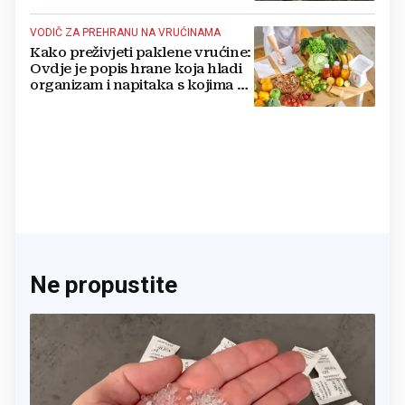
VODIČ ZA PREHRANU NA VRUĆINAMA
Kako preživjeti paklene vrućine:
Ovdje je popis hrane koja hladi
organizam i napitaka s kojima si
činite 'medvjeđu uslugu'
Ne propustite