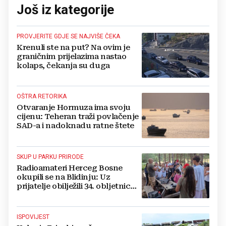
Još iz kategorije
PROVJERITE GDJE SE NAJVIŠE ČEKA
Krenuli ste na put? Na ovim je
graničnim prijelazima nastao
kolaps, čekanja su duga
OŠTRA RETORIKA
Otvaranje Hormuza ima svoju
cijenu: Teheran traži povlačenje
SAD-a i nadoknadu ratne štete
SKUP U PARKU PRIRODE
Radioamateri Herceg Bosne
okupili se na Blidinju: Uz
prijatelje obilježili 34. obljetnicu
osnutka
ISPOVIJEST