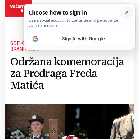
BiH
SDP-OV EUROZASTUPNIK I BIVŠI MINISTAR
BRANITELJA
Održana komemoracija
za Predraga Freda
Matića