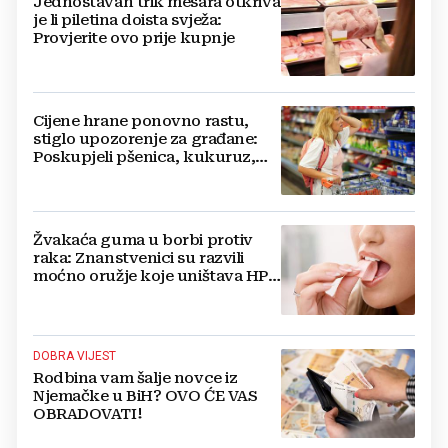
Jednostavan trik mesara otkriva
je li piletina doista svježa:
Provjerite ovo prije kupnje
Cijene hrane ponovno rastu,
stiglo upozorenje za građane:
Poskupjeli pšenica, kukuruz,
šećer i biljna ulja
Žvakaća guma u borbi protiv
raka: Znanstvenici su razvili
moćno oružje koje uništava HPV
i bakterije
DOBRA VIJEST
Rodbina vam šalje novce iz
Njemačke u BiH? OVO ĆE VAS
OBRADOVATI!