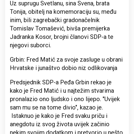
Uz suprugu Svetlanu, sina Svena, brata
Tonija, obitelj na komemoraciju su, među
inim, bili zagrebački gradonačelnik
Tomislav Tomašević, bivša premijerka
Jadranka Kosor, brojni članovi SDP-a te
njegovi suborci.
Grbin: Fred Matić za svoje zasluge u obrani
Hrvatske i junaštvo dobio niz odlikovanja
Predsjednik SDP-a Peđa Grbin rekao je
kako je Fred Matić i u najtežim stvarima
pronalazio ono ljudsko i ono lijepo. "Uvijek
sam mu se na tome divio", kazao je.
Istaknuo je kako je Fred svaku priču i
anegdotu iz svog života uvijek začinio
nekim svojim dodatkom i pretvorio u nešto