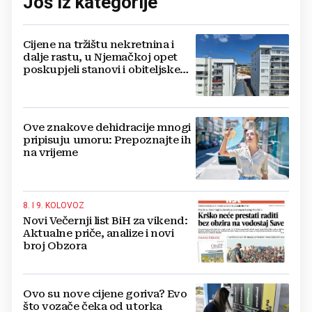
Još iz kategorije
Cijene na tržištu nekretnina i
dalje rastu, u Njemačkoj opet
poskupjeli stanovi i obiteljske
kuće
Ove znakove dehidracije mnogi
pripisuju umoru: Prepoznajte ih
na vrijeme
8. I 9. KOLOVOZ
Novi Večernji list BiH za vikend:
Aktualne priče, analize i novi
broj Obzora
Ovo su nove cijene goriva? Evo
što vozače čeka od utorka