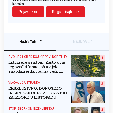
koraka.
Prijavite se
Registrirajte se
NAJČITANIJE
NAJNOVIJE
OVO JE 21 GRAD KOJI ĆE PRVI DOBITI LIDL
1
Lidl kreće s radom: Zašto ovaj
trgovački lanac još uvijek
zaobilazi jedan od najvećih
gradova u BiH?
VLADAJUĆA STRANKA
2
EKSKLUZIVNO: DONOSIMO
IMENA KANDIDATA HDZ-A BIH
ZA IZBORE U LISTOPADU
STOP IZBORNOM INŽENJERINGU
3