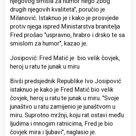
njegovog smisla za humor nego zbog
drugih njegovih kvaliteta", poručio je
Milanović. Istaknuo je i kako je prosvjede
protiv njega ispred Ministarstva branitelja
Fred prošao "uspravno, hrabro i drsko te sa
smislom za humor", kazao je.
Josipović: Fred Matić je bio velik čovjek,
heroj u ratu te junak u miru
Bivši predsjednik Republike Ivo Josipović
istaknuo je kako je Fred Matić bio velik
čovjek, heroj u ratu te junak u miru. "Svoje
junaštvo u ratu zamijenio je junaštvom u
miru. Suprotno mržnji, koju rat ostavi među
ljudima i mnogim ratnicima, Fred je bio
čovjek mira i ljubavi", naglasio je.