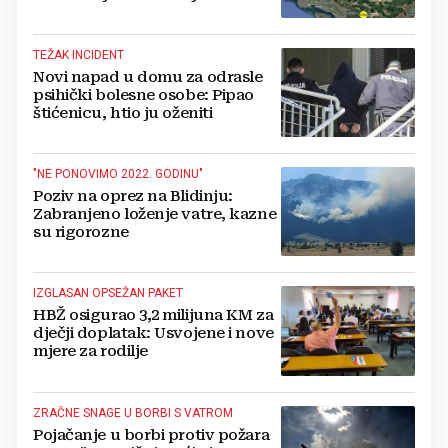
gradova u BiH?
TEŽAK INCIDENT
Novi napad u domu za odrasle
psihički bolesne osobe: Pipao
štićenicu, htio ju oženiti
"NE PONOVIMO 2022. GODINU"
Poziv na oprez na Blidinju:
Zabranjeno loženje vatre, kazne
su rigorozne
IZGLASAN OPSEŽAN PAKET
HBŽ osigurao 3,2 milijuna KM za
dječji doplatak: Usvojene i nove
mjere za rodilje
ZRAČNE SNAGE U BORBI S VATROM
Pojačanje u borbi protiv požara