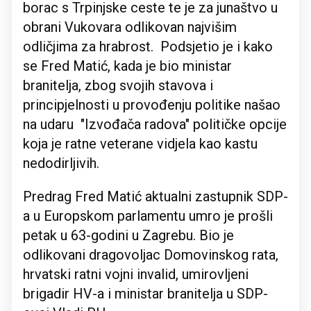
borac s Trpinjske ceste te je za junaštvo u
obrani Vukovara odlikovan najvišim
odličjima za hrabrost. Podsjetio je i kako
se Fred Matić, kada je bio ministar
branitelja, zbog svojih stavova i
principjelnosti u provođenju politike našao
na udaru "Izvođača radova" političke opcije
koja je ratne veterane vidjela kao kastu
nedodirljivih.
Predrag Fred Matić aktualni zastupnik SDP-
a u Europskom parlamentu umro je prošli
petak u 63-godini u Zagrebu. Bio je
odlikovani dragovoljac Domovinskog rata,
hrvatski ratni vojni invalid, umirovljeni
brigadir HV-a i ministar branitelja u SDP-