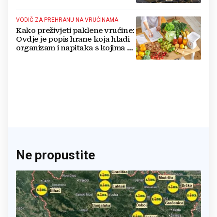
VODIČ ZA PREHRANU NA VRUĆINAMA
Kako preživjeti paklene vrućine:
Ovdje je popis hrane koja hladi
organizam i napitaka s kojima si
činite 'medvjeđu uslugu'
Ne propustite