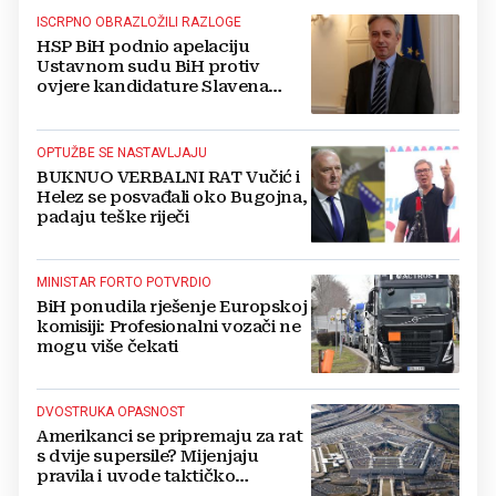
ISCRPNO OBRAZLOŽILI RAZLOGE
HSP BiH podnio apelaciju
Ustavnom sudu BiH protiv
ovjere kandidature Slavena
Kovačevića
OPTUŽBE SE NASTAVLJAJU
BUKNUO VERBALNI RAT Vučić i
Helez se posvađali oko Bugojna,
padaju teške riječi
MINISTAR FORTO POTVRDIO
BiH ponudila rješenje Europskoj
komisiji: Profesionalni vozači ne
mogu više čekati
DVOSTRUKA OPASNOST
Amerikanci se pripremaju za rat
s dvije supersile? Mijenjaju
pravila i uvode taktičko
nuklearno oružje