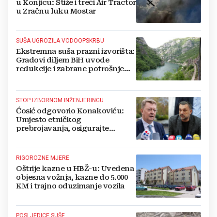
u Konjicu: Stiže i treći Air Tractor
u Zračnu luku Mostar
SUŠA UGROZILA VODOOPSKRBU
Ekstremna suša prazni izvorišta:
Gradovi diljem BiH uvode
redukcije i zabrane potrošnje
vode, posebno teško u
Hercegovini
STOP IZBORNOM INŽENJERINGU
Ćosić odgovorio Konakoviću:
Umjesto etničkog
prebrojavanja, osigurajte
stvarnu ravnopravnost Hrvata
RIGOROZNE MJERE
Oštrije kazne u HBŽ-u: Uvedena
objesna vožnja, kazne do 5.000
KM i trajno oduzimanje vozila
POSLJEDICE SUŠE