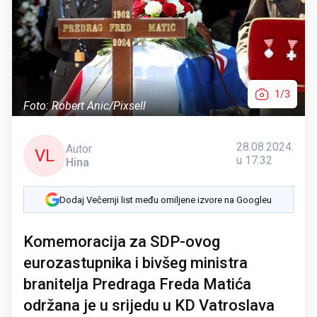
1/3
Foto: Robert Anic/Pixsell
28.08.2024.
Autor
VL
u 17:32
Hina
Dodaj Večernji list među omiljene izvore na Googleu
Komemoracija za SDP-ovog
eurozastupnika i bivšeg ministra
branitelja Predraga Freda Matića
održana je u srijedu u KD Vatroslava