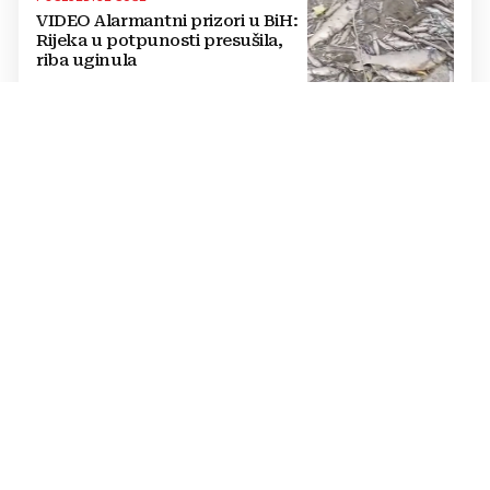
VIDEO Alarmantni prizori u BiH:
Rijeka u potpunosti presušila,
riba uginula
PASTOR ŽUPANČIĆ OPTUŽUJE
TOMAŠEVIĆEVU VLAST
SKANDALOZAN POTEZ: Preko
noći iscrtano parkirno mjesto na
ulazu u crkvu – vjernici
preskaču preko automobila
RASTU MIROVINE I DODACI
Vlada RH popravlja položaj
branitelja: Rast najnižih mirovina
i ukidanje smanjenja osjetit će se
i u BiH
KRAJ SCHMIDTOVE ERE
Zaokret u odnosima: Vlasti RS-a
prekinule bojkot OHR-a i sastale
se s Crishockom