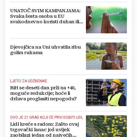
UNATOČ SVIM KAMPANJAMA:
Svaka šesta osoba u EU
svakodnevno koristi duhan ili
srodne proizvode
Djevojčica na Uni uhvatila ribu
golim rukama
LJETO ZA UDŽBENIKE
BiH se deseti dan prži na +40,
moguće redukcije; hoće li
država proglasiti nepogodu?
OVO JE 21 GRAD KOJI ĆE PRVI DOBITI LIDL
Lidl kreće s radom: Zašto ovaj
trgovački lanac još uvijek
zaobilazi jedan od najvećih