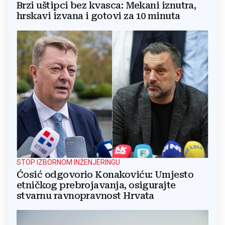
Brzi uštipci bez kvasca: Mekani iznutra,
hrskavi izvana i gotovi za 10 minuta
STOP IZBORNOM INŽENJERINGU
Ćosić odgovorio Konakoviću: Umjesto
etničkog prebrojavanja, osigurajte
stvarnu ravnopravnost Hrvata