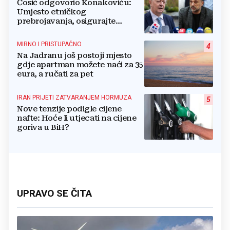
Ćosić odgovorio Konakoviću:
Umjesto etničkog
prebrojavanja, osigurajte
stvarnu ravnopravnost Hrvata
MIRNO I PRISTUPAČNO
4
Na Jadranu još postoji mjesto
gdje apartman možete naći za 35
eura, a ručati za pet
IRAN PRIJETI ZATVARANJEM HORMUZA
5
Nove tenzije podigle cijene
nafte: Hoće li utjecati na cijene
goriva u BiH?
UPRAVO SE ČITA