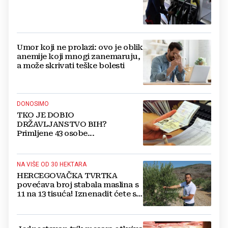
Umor koji ne prolazi: ovo je oblik
anemije koji mnogi zanemaruju,
a može skrivati teške bolesti
DONOSIMO
TKO JE DOBIO
DRŽAVLJANSTVO BIH?
Primljene 43 osobe...
NA VIŠE OD 30 HEKTARA
HERCEGOVAČKA TVRTKA
povećava broj stabala maslina s
11 na 13 tisuća! Iznenadit ćete se
kako ih štite