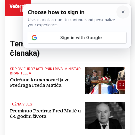
BiH
Tema:
predrag fred matić
(2
članaka)
SDP-OV EUROZASTUPNIK I BIVŠI MINISTAR
BRANITELJA
Održana komemoracija za
Predraga Freda Matića
TUŽNA VIJEST
Preminuo Predrag Fred Matić u
63. godini života