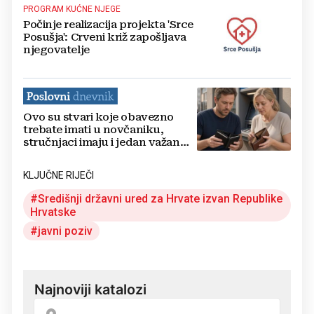
PROGRAM KUĆNE NJEGE
Počinje realizacija projekta 'Srce
Posušja': Crveni križ zapošljava
njegovatelje
Ovo su stvari koje obavezno
trebate imati u novčaniku,
stručnjaci imaju i jedan važan
savjet
KLJUČNE RIJEČI
Središnji državni ured za Hrvate izvan Republike
Hrvatske
javni poziv