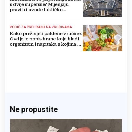
s dvije supersile? Mijenjaju
pravila i uvode taktičko
nuklearno oružje
VODIČ ZA PREHRANU NA VRUĆINAMA
Kako preživjeti paklene vrućine:
Ovdje je popis hrane koja hladi
organizam i napitaka s kojima si
činite 'medvjeđu uslugu'
Ne propustite