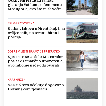
Otkriveni rezultati tajnog
glasanja Vatikana o fenomenu
Međugorja, evo što misli većina
crkevnih dužnosnika
PRUGA ZATVORENA
Sudar vlakova u Hrvatskoj: Ima
ozlijeđenih, na terenu hitna i
policija
DOBRE VIJESTI TRAJAT ĆE PREKRATKO
Spremite se za šok: Meteorolozi
poslali dramatično upozorenje,
ovo nikome neće odgovarati
KRAJ KRIZE?
SAD uskoro očekuje dogovor o
Hormuškom tjesnacu