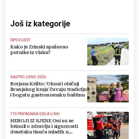
Još iz kategorije
ISPOVIJEST
Kako je Zrinski spašavao
putnike iz vlaka?
GASTRO LIVNO 2026
Borjana Krišto: 'Okusi i običaji
livanjskog kraja' čuvaju tradiciju
i bogatu gastronomsku baštinu
170 PRIPADNIKA GSS-A U BIH
HEROJI IZ SJENE Oni su se
brinuli o zdravlju i sigurnosti
desetaka tisuća mladih u
Međugorju. DONOSIMO