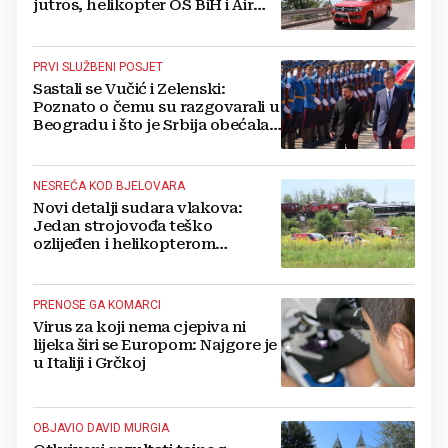
jutros, helikopter OS BiH i Air
Tractori pomogli u gašenju
PRVI SLUŽBENI POSJET
Sastali se Vučić i Zelenski:
Poznato o čemu su razgovarali u
Beogradu i što je Srbija obećala
Ukrajini
NESREĆA KOD BJELOVARA
Novi detalji sudara vlakova:
Jedan strojovođa teško
ozlijeđen i helikopterom
prebačen na Rebro, drugi u
velikom šoku
PRENOSE GA KOMARCI
Virus za koji nema cjepiva ni
lijeka širi se Europom: Najgore je
u Italiji i Grčkoj
OBJAVIO DAVID MURGIA