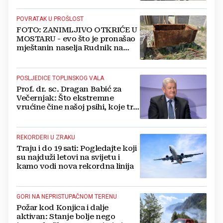
FOTOGRAFIJE
POVRATAK U PROŠLOST
FOTO: ZANIMLJIVO OTKRIĆE U
MOSTARU - evo što je pronašao
mještanin naselja Rudnik na
svome imanju
POSLJEDICE TOPLINSKOG VALA
Prof. dr. sc. Dragan Babić za
Večernjak: Što ekstremne
vrućine čine našoj psihi, koje tri
namirnice trebamo jesti, kako se
boriti...
REKORDERI U ZRAKU
Traju i do 19 sati: Pogledajte koji
su najduži letovi na svijetu i
kamo vodi nova rekordna linija
GORI NA NEPRISTUPAČNOM TERENU
Požar kod Konjica i dalje
aktivan: Stanje bolje nego