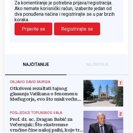
Za komentiranje je potrebna prijava/registracija.
Ako nemate korisnički račun, izaberite jedan od
dva ponuđena načina i registrirajte se u par brzih
koraka.
Prijavite se
Registrirajte se
NAJČITANIJE
NAJNOVIJE
OBJAVIO DAVID MURGIA
1
Otkriveni rezultati tajnog
glasanja Vatikana o fenomenu
Međugorja, evo što misli većina
crkevnih dužnosnika
POSLJEDICE TOPLINSKOG VALA
2
Prof. dr. sc. Dragan Babić za
Večernjak: Što ekstremne
vrućine čine našoj psihi, koje tri