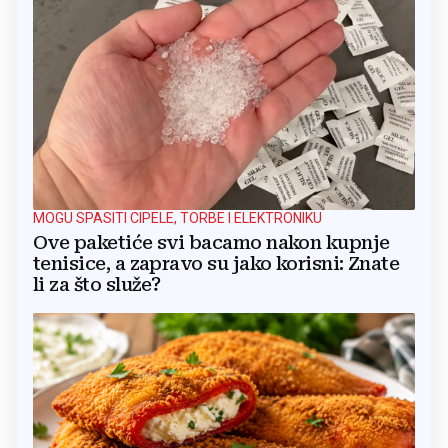
MOGU SPASITI CIPELE, TORBE I ELEKTRONIKU
Ove paketiće svi bacamo nakon kupnje
tenisice, a zapravo su jako korisni: Znate
li za što služe?