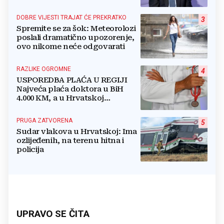
namirnice trebamo jesti, kako se
boriti...
DOBRE VIJESTI TRAJAT ĆE PREKRATKO
3
Spremite se za šok: Meteorolozi
poslali dramatično upozorenje,
ovo nikome neće odgovarati
RAZLIKE OGROMNE
4
USPOREDBA PLAĆA U REGIJI
Najveća plaća doktora u BiH
4.000 KM, a u Hrvatskoj
najmanja 3.000 eura
PRUGA ZATVORENA
5
Sudar vlakova u Hrvatskoj: Ima
ozlijeđenih, na terenu hitna i
policija
UPRAVO SE ČITA