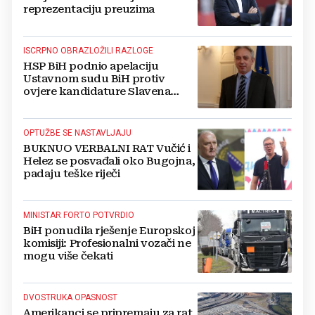
reprezentaciju preuzima
ISCRPNO OBRAZLOŽILI RAZLOGE
HSP BiH podnio apelaciju
Ustavnom sudu BiH protiv
ovjere kandidature Slavena
Kovačevića
OPTUŽBE SE NASTAVLJAJU
BUKNUO VERBALNI RAT Vučić i
Helez se posvađali oko Bugojna,
padaju teške riječi
MINISTAR FORTO POTVRDIO
BiH ponudila rješenje Europskoj
komisiji: Profesionalni vozači ne
mogu više čekati
DVOSTRUKA OPASNOST
Amerikanci se pripremaju za rat