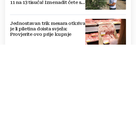
11 na 13 tisuća! Iznenadit ćete se
kako ih štite
Jednostavan trik mesara otkriva
je li piletina doista svježa:
Provjerite ovo prije kupnje
Cijene hrane ponovno rastu,
stiglo upozorenje za građane:
Poskupjeli pšenica, kukuruz,
šećer i biljna ulja
Žvakaća guma u borbi protiv
raka: Znanstvenici su razvili
moćno oružje koje uništava HPV
i bakterije
DOBRA VIJEST