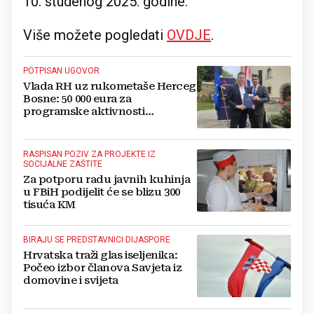
10. studenog 2025. godine.
Više možete pogledati
OVDJE
.
POTPISAN UGOVOR
Vlada RH uz rukometaše Herceg
Bosne: 50 000 eura za
programske aktivnosti
Rukometnog saveza
RASPISAN POZIV ZA PROJEKTE IZ
SOCIJALNE ZAŠTITE
Za potporu radu javnih kuhinja
u FBiH podijelit će se blizu 300
tisuća KM
BIRAJU SE PREDSTAVNICI DIJASPORE
Hrvatska traži glas iseljenika:
Počeo izbor članova Savjeta iz
domovine i svijeta