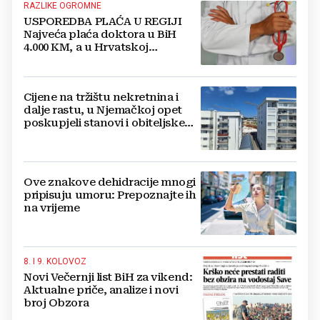
RAZLIKE OGROMNE
USPOREDBA PLAĆA U REGIJI
Najveća plaća doktora u BiH
4.000 KM, a u Hrvatskoj
najmanja 3.000 eura
Cijene na tržištu nekretnina i
dalje rastu, u Njemačkoj opet
poskupjeli stanovi i obiteljske
kuće
Ove znakove dehidracije mnogi
pripisuju umoru: Prepoznajte ih
na vrijeme
8. I 9. KOLOVOZ
Novi Večernji list BiH za vikend:
Aktualne priče, analize i novi
broj Obzora