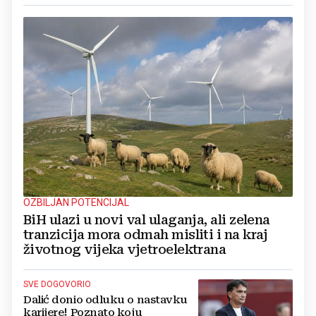
OZBILJAN POTENCIJAL
BiH ulazi u novi val ulaganja, ali zelena
tranzicija mora odmah misliti i na kraj
životnog vijeka vjetroelektrana
SVE DOGOVORIO
Dalić donio odluku o nastavku
karijere! Poznato koju