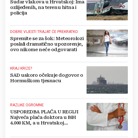
Sudar vlakova u Hrvatskoj: Ima
ozlijeđenih, na terenu hitna i
policija
DOBRE VIJESTI TRAJAT ĆE PREKRATKO
Spremite se za šok: Meteorolozi
poslali dramatično upozorenje,
ovo nikome neće odgovarati
KRAJ KRIZE?
SAD uskoro očekuje dogovor o
Hormuškom tjesnacu
RAZLIKE OGROMNE
USPOREDBA PLAĆA U REGIJI
Najveća plaća doktora u BiH
4.000 KM, a u Hrvatskoj
najmanja 3.000 eura