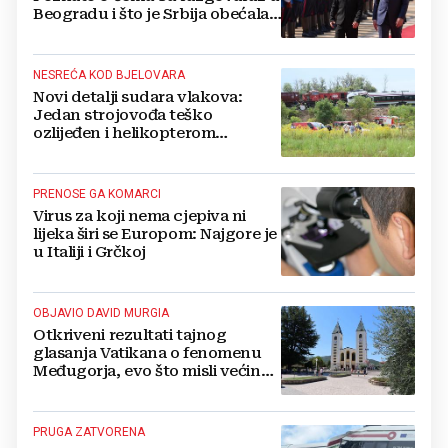
Beogradu i što je Srbija obećala
Ukrajini
NESREĆA KOD BJELOVARA
Novi detalji sudara vlakova:
Jedan strojovođa teško
ozlijeđen i helikopterom
prebačen na Rebro, drugi u
velikom šoku
PRENOSE GA KOMARCI
Virus za koji nema cjepiva ni
lijeka širi se Europom: Najgore je
u Italiji i Grčkoj
OBJAVIO DAVID MURGIA
Otkriveni rezultati tajnog
glasanja Vatikana o fenomenu
Međugorja, evo što misli većina
crkevnih dužnosnika
PRUGA ZATVORENA