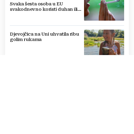
Svaka šesta osoba u EU
svakodnevno koristi duhan ili
srodne proizvode
Djevojčica na Uni uhvatila ribu
golim rukama
LJETO ZA UDŽBENIKE
BiH se deseti dan prži na +40,
moguće redukcije; hoće li
država proglasiti nepogodu?
OVO JE 21 GRAD KOJI ĆE PRVI DOBITI LIDL
Lidl kreće s radom: Zašto ovaj
trgovački lanac još uvijek
zaobilazi jedan od najvećih
gradova u BiH?