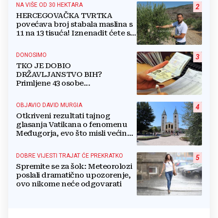
NA VIŠE OD 30 HEKTARA
2
HERCEGOVAČKA TVRTKA
povećava broj stabala maslina s
11 na 13 tisuća! Iznenadit ćete se
kako ih štite
DONOSIMO
3
TKO JE DOBIO
DRŽAVLJANSTVO BIH?
Primljene 43 osobe...
OBJAVIO DAVID MURGIA
4
Otkriveni rezultati tajnog
glasanja Vatikana o fenomenu
Međugorja, evo što misli većina
crkevnih dužnosnika
DOBRE VIJESTI TRAJAT ĆE PREKRATKO
5
Spremite se za šok: Meteorolozi
poslali dramatično upozorenje,
ovo nikome neće odgovarati