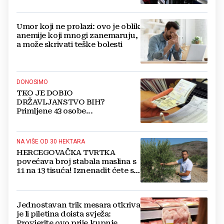
Umor koji ne prolazi: ovo je oblik
anemije koji mnogi zanemaruju,
a može skrivati teške bolesti
DONOSIMO
TKO JE DOBIO
DRŽAVLJANSTVO BIH?
Primljene 43 osobe...
NA VIŠE OD 30 HEKTARA
HERCEGOVAČKA TVRTKA
povećava broj stabala maslina s
11 na 13 tisuća! Iznenadit ćete se
kako ih štite
Jednostavan trik mesara otkriva
je li piletina doista svježa:
Provjerite ovo prije kupnje