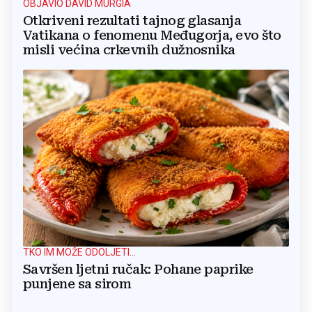
OBJAVIO DAVID MURGIA
Otkriveni rezultati tajnog glasanja
Vatikana o fenomenu Međugorja, evo što
misli većina crkevnih dužnosnika
TKO IM MOŽE ODOLJETI...
Savršen ljetni ručak: Pohane paprike
punjene sa sirom