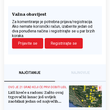
Važna obavijest
Za komentiranje je potrebna prijava/registracija.
Ako nemate korisnički račun, izaberite jedan od
dva ponuđena načina i registrirajte se u par brzih
koraka.
Prijavite se
Registrirajte se
NAJČITANIJE
NAJNOVIJE
OVO JE 21 GRAD KOJI ĆE PRVI DOBITI LIDL
1
Lidl kreće s radom: Zašto ovaj
trgovački lanac još uvijek
zaobilazi jedan od najvećih
gradova u BiH?