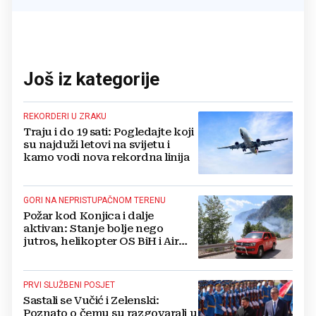
Još iz kategorije
REKORDERI U ZRAKU
Traju i do 19 sati: Pogledajte koji
su najduži letovi na svijetu i
kamo vodi nova rekordna linija
GORI NA NEPRISTUPAČNOM TERENU
Požar kod Konjica i dalje
aktivan: Stanje bolje nego
jutros, helikopter OS BiH i Air
Tractori pomogli u gašenju
PRVI SLUŽBENI POSJET
Sastali se Vučić i Zelenski:
Poznato o čemu su razgovarali u