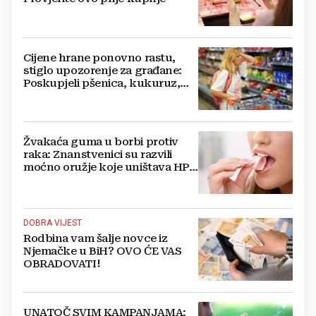
Cijene hrane ponovno rastu,
stiglo upozorenje za građane:
Poskupjeli pšenica, kukuruz,
šećer i biljna ulja
Žvakaća guma u borbi protiv
raka: Znanstvenici su razvili
moćno oružje koje uništava HPV
i bakterije
DOBRA VIJEST
Rodbina vam šalje novce iz
Njemačke u BiH? OVO ĆE VAS
OBRADOVATI!
UNATOČ SVIM KAMPANJAMA: