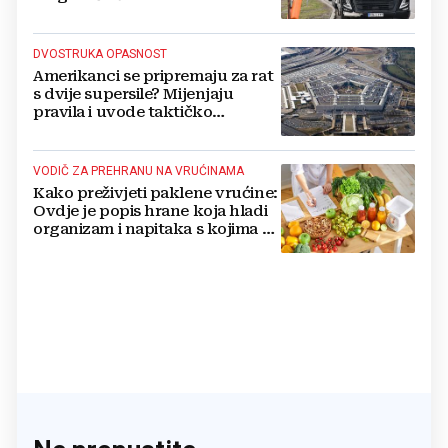
DVOSTRUKA OPASNOST
Amerikanci se pripremaju za rat
s dvije supersile? Mijenjaju
pravila i uvode taktičko
nuklearno oružje
VODIČ ZA PREHRANU NA VRUĆINAMA
Kako preživjeti paklene vrućine:
Ovdje je popis hrane koja hladi
organizam i napitaka s kojima si
činite 'medvjeđu uslugu'