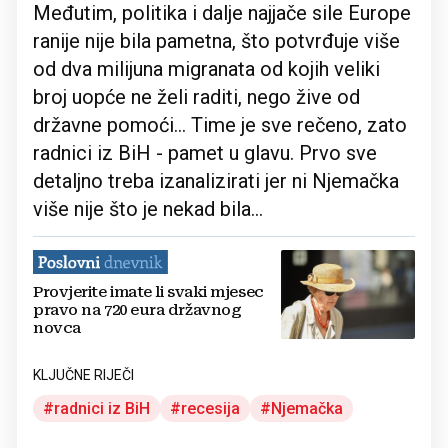
Međutim, politika i dalje najjače sile Europe
ranije nije bila pametna, što potvrđuje više
od dva milijuna migranata od kojih veliki
broj uopće ne želi raditi, nego žive od
državne pomoći... Time je sve rečeno, zato
radnici iz BiH - pamet u glavu. Prvo sve
detaljno treba izanalizirati jer ni Njemačka
više nije što je nekad bila...
Provjerite imate li svaki mjesec
pravo na 720 eura državnog
novca
KLJUČNE RIJEČI
radnici iz BiH
recesija
Njemačka