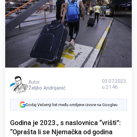
03.07.2023.
Autor
u 21:46
Željko Andrijanić
Dodaj Večernji list među omiljene izvore na Googleu
Godina je 2023., s naslovnica “vrišti”:
“Oprašta li se Njemačka od godina