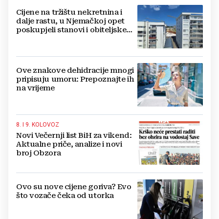
Cijene na tržištu nekretnina i
dalje rastu, u Njemačkoj opet
poskupjeli stanovi i obiteljske
kuće
Ove znakove dehidracije mnogi
pripisuju umoru: Prepoznajte ih
na vrijeme
8. I 9. KOLOVOZ
Novi Večernji list BiH za vikend:
Aktualne priče, analize i novi
broj Obzora
Ovo su nove cijene goriva? Evo
što vozače čeka od utorka