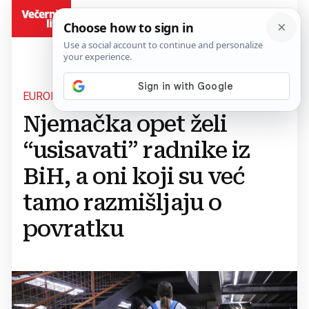
BiH
EUROPSKA SILA GURNUTA U RECESIJU
Njemačka opet želi
“usisavati” radnike iz
BiH, a oni koji su već
tamo razmišljaju o
povratku