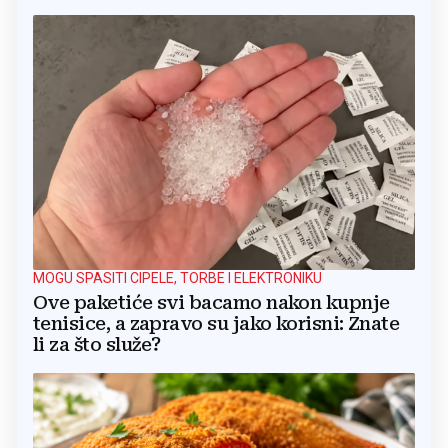
MOGU SPASITI CIPELE, TORBE I ELEKTRONIKU
Ove paketiće svi bacamo nakon kupnje
tenisice, a zapravo su jako korisni: Znate
li za što služe?