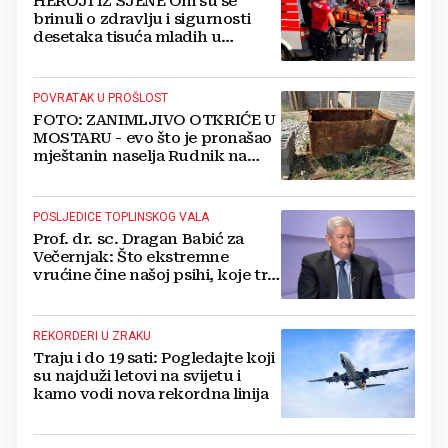
HEROJI IZ SJENE Oni su se
brinuli o zdravlju i sigurnosti
desetaka tisuća mladih u
Međugorju. DONOSIMO
FOTOGRAFIJE
POVRATAK U PROŠLOST
FOTO: ZANIMLJIVO OTKRIĆE U
MOSTARU - evo što je pronašao
mještanin naselja Rudnik na
svome imanju
POSLJEDICE TOPLINSKOG VALA
Prof. dr. sc. Dragan Babić za
Večernjak: Što ekstremne
vrućine čine našoj psihi, koje tri
namirnice trebamo jesti, kako se
boriti...
REKORDERI U ZRAKU
Traju i do 19 sati: Pogledajte koji
su najduži letovi na svijetu i
kamo vodi nova rekordna linija