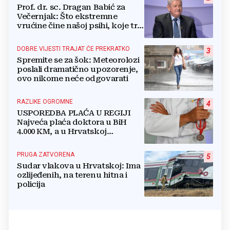
Prof. dr. sc. Dragan Babić za
Večernjak: Što ekstremne
vrućine čine našoj psihi, koje tri
namirnice trebamo jesti, kako se
boriti...
DOBRE VIJESTI TRAJAT ĆE PREKRATKO
3
Spremite se za šok: Meteorolozi
poslali dramatično upozorenje,
ovo nikome neće odgovarati
RAZLIKE OGROMNE
4
USPOREDBA PLAĆA U REGIJI
Najveća plaća doktora u BiH
4.000 KM, a u Hrvatskoj
najmanja 3.000 eura
PRUGA ZATVORENA
5
Sudar vlakova u Hrvatskoj: Ima
ozlijeđenih, na terenu hitna i
policija