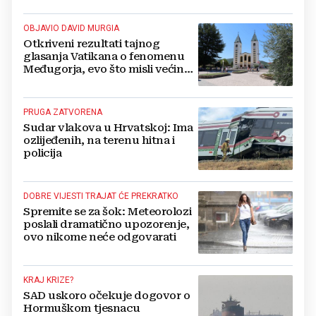
OBJAVIO DAVID MURGIA
Otkriveni rezultati tajnog
glasanja Vatikana o fenomenu
Međugorja, evo što misli većina
crkevnih dužnosnika
PRUGA ZATVORENA
Sudar vlakova u Hrvatskoj: Ima
ozlijeđenih, na terenu hitna i
policija
DOBRE VIJESTI TRAJAT ĆE PREKRATKO
Spremite se za šok: Meteorolozi
poslali dramatično upozorenje,
ovo nikome neće odgovarati
KRAJ KRIZE?
SAD uskoro očekuje dogovor o
Hormuškom tjesnacu