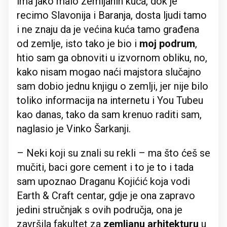
ima jako malo zemljanih kuća, dok je
recimo Slavonija i Baranja, dosta ljudi tamo
i ne znaju da je većina kuća tamo građena
od zemlje, isto tako je bio i
moj podrum
,
htio sam ga obnoviti u izvornom obliku, no,
kako nisam mogao naći majstora slučajno
sam dobio jednu knjigu o zemlji, jer nije bilo
toliko informacija na internetu i You Tubeu
kao danas, tako da sam krenuo raditi sam,
naglasio je Vinko Šarkanji.
– Neki koji su znali su rekli – ma što ćeš se
mučiti, baci gore cement i to je to i tada
sam upoznao Draganu Kojićić koja vodi
Earth & Craft centar, gdje je ona zapravo
jedini stručnjak s ovih područja, ona je
završila fakultet za
zemljanu arhitekturu
u