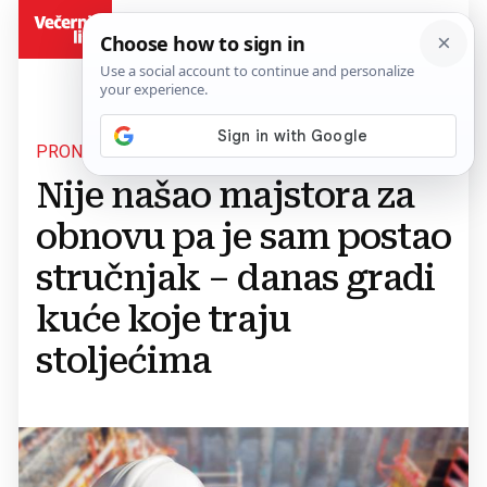
BiH
PRONAŠAO ŽIVOTNI POZIV
Nije našao majstora za
obnovu pa je sam postao
stručnjak – danas gradi
kuće koje traju
stoljećima