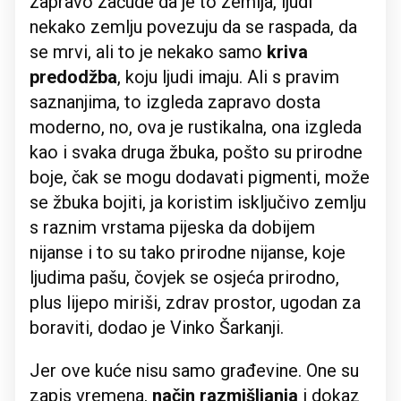
zapravo začude da je to zemlja, ljudi
nekako zemlju povezuju da se raspada, da
se mrvi, ali to je nekako samo
kriva
predodžba
, koju ljudi imaju. Ali s pravim
saznanjima, to izgleda zapravo dosta
moderno, no, ova je rustikalna, ona izgleda
kao i svaka druga žbuka, pošto su prirodne
boje, čak se mogu dodavati pigmenti, može
se žbuka bojiti, ja koristim isključivo zemlju
s raznim vrstama pijeska da dobijem
nijanse i to su tako prirodne nijanse, koje
ljudima pašu, čovjek se osjeća prirodno,
plus lijepo miriši, zdrav prostor, ugodan za
boraviti, dodao je Vinko Šarkanji.
Jer ove kuće nisu samo građevine. One su
zapis vremena,
način razmišljanja
i dokaz