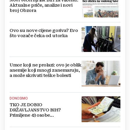
Aktualne priče, analize i novi
broj Obzora
Ovo su nove cijene goriva? Evo
što vozače čeka od utorka
Umor koji ne prolazi: ovo je oblik
anemije koji mnogi zanemaruju,
a može skrivati teške bolesti
DONOSIMO
TKO JE DOBIO
DRŽAVLJANSTVO BIH?
Primljene 43 osobe...