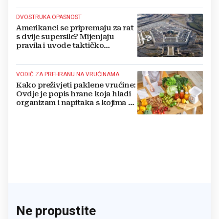
DVOSTRUKA OPASNOST
Amerikanci se pripremaju za rat
s dvije supersile? Mijenjaju
pravila i uvode taktičko
nuklearno oružje
VODIČ ZA PREHRANU NA VRUĆINAMA
Kako preživjeti paklene vrućine:
Ovdje je popis hrane koja hladi
organizam i napitaka s kojima si
činite 'medvjeđu uslugu'
Ne propustite