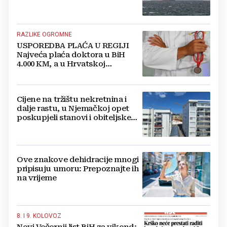
RAZLIKE OGROMNE
USPOREDBA PLAĆA U REGIJI
Najveća plaća doktora u BiH
4.000 KM, a u Hrvatskoj
najmanja 3.000 eura
Cijene na tržištu nekretnina i
dalje rastu, u Njemačkoj opet
poskupjeli stanovi i obiteljske
kuće
Ove znakove dehidracije mnogi
pripisuju umoru: Prepoznajte ih
na vrijeme
8. I 9. KOLOVOZ
Novi Večernji list BiH za vikend: