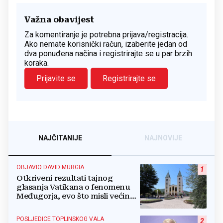
Važna obavijest
Za komentiranje je potrebna prijava/registracija.
Ako nemate korisnički račun, izaberite jedan od
dva ponuđena načina i registrirajte se u par brzih
koraka.
Prijavite se
Registrirajte se
NAJČITANIJE
NAJNOVIJE
OBJAVIO DAVID MURGIA
1
Otkriveni rezultati tajnog
glasanja Vatikana o fenomenu
Međugorja, evo što misli većina
crkevnih dužnosnika
POSLJEDICE TOPLINSKOG VALA
2