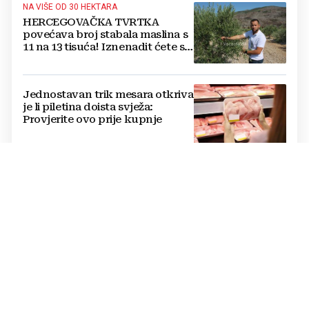
NA VIŠE OD 30 HEKTARA
HERCEGOVAČKA TVRTKA
povećava broj stabala maslina s
11 na 13 tisuća! Iznenadit ćete se
kako ih štite
Jednostavan trik mesara otkriva
je li piletina doista svježa:
Provjerite ovo prije kupnje
Cijene hrane ponovno rastu,
stiglo upozorenje za građane:
Poskupjeli pšenica, kukuruz,
šećer i biljna ulja
Žvakaća guma u borbi protiv
raka: Znanstvenici su razvili
moćno oružje koje uništava HPV
i bakterije