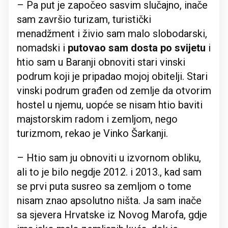
– Pa put je započeo sasvim slučajno, inače
sam završio turizam, turistički
menadžment i živio sam malo slobodarski,
nomadski i
putovao sam dosta po svijetu
i
htio sam u Baranji obnoviti stari vinski
podrum koji je pripadao mojoj obitelji. Stari
vinski podrum građen od zemlje da otvorim
hostel u njemu, uopće se nisam htio baviti
majstorskim radom i zemljom, nego
turizmom, rekao je Vinko Šarkanji.
– Htio sam ju obnoviti u izvornom obliku,
ali to je bilo negdje 2012. i 2013., kad sam
se prvi puta susreo sa zemljom o tome
nisam znao apsolutno ništa. Ja sam inače
sa sjevera Hrvatske iz Novog Marofa, gdje