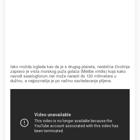
Iako možda izgleda kao da je s drugog planeta, neobična životinja
zapravo je vrsta morskog puža golaća (Melibe viridis) koja kako
navodi seaslugforum.net može narasti do 120 milimetara u
dužinu, a najpoznatija je po načinu savladavanja plijena.