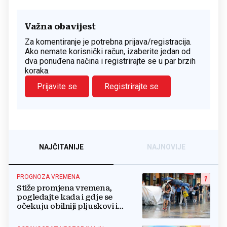
Važna obavijest
Za komentiranje je potrebna prijava/registracija.
Ako nemate korisnički račun, izaberite jedan od
dva ponuđena načina i registrirajte se u par brzih
koraka.
Prijavite se
Registrirajte se
NAJČITANIJE
NAJNOVIJE
PROGNOZA VREMENA
1
Stiže promjena vremena,
pogledajte kada i gdje se
očekuju obilniji pljuskovi i
grmljavina