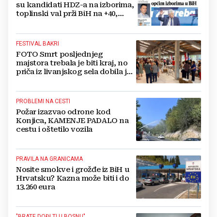
su kandidati HDZ-a na izborima,
toplinski val prži BiH na +40,
moguće redukcije...
FESTIVAL BAKRI
FOTO Smrt posljednjeg
majstora trebala je biti kraj, no
priča iz livanjskog sela dobila je
neočekivan nastavak
PROBLEMI NA CESTI
Požar izazvao odrone kod
Konjica, KAMENJE PADALO na
cestu i oštetilo vozila
PRAVILA NA GRANICAMA
Nosite smokve i grožđe iz BiH u
Hrvatsku? Kazna može biti i do
13.260 eura
"BRATE DOĐI TI U BOSNU"