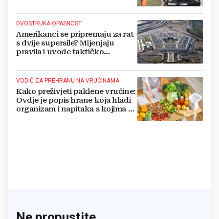
DVOSTRUKA OPASNOST
Amerikanci se pripremaju za rat
s dvije supersile? Mijenjaju
pravila i uvode taktičko
nuklearno oružje
VODIČ ZA PREHRANU NA VRUĆINAMA
Kako preživjeti paklene vrućine:
Ovdje je popis hrane koja hladi
organizam i napitaka s kojima si
činite 'medvjeđu uslugu'
Ne propustite