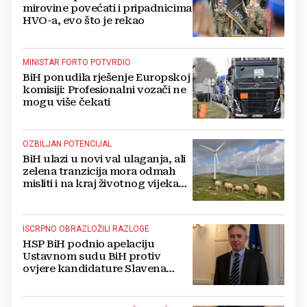
mirovine povećati i pripadnicima
HVO-a, evo što je rekao
MINISTAR FORTO POTVRDIO
BiH ponudila rješenje Europskoj
komisiji: Profesionalni vozači ne
mogu više čekati
OZBILJAN POTENCIJAL
BiH ulazi u novi val ulaganja, ali
zelena tranzicija mora odmah
misliti i na kraj životnog vijeka
vjetroelektrana
ISCRPNO OBRAZLOŽILI RAZLOGE
HSP BiH podnio apelaciju
Ustavnom sudu BiH protiv
ovjere kandidature Slavena
Kovačevića