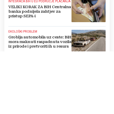
INTEGRACA BIH U EU PODRUČJE PLAĆANJA
VELIKI KORAK ZA BIH Centralna
banka podnijela zahtjev za
pristup SEPA-i
EKOLOŠKI PROBLEM
Groblja automobila uz ceste: BiH
mora maknuti raspadnuta vozila
iz prirode i pretvoriti ih u resurs
OPTUŽBE SE NASTAVLJAJU
BUKNUO VERBALNI RAT Vučić i
Helez se posvađali oko Bugojna,
padaju teške riječi
PRETVORENO U PRAH
U sefu je čuvala 26.000 € za
isplatu kredita za kuću: Nakon
mjesec dana ga je otvorila,
pozlilo joj je