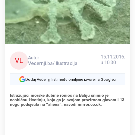
15.11.2016.
Autor
VL
u 10:30
Vecernji.ba/ Ilustracija
Dodaj Večernji list među omiljene izvore na Googleu
Istražujući morske dubine ronioc na Baliju snimio je
neobičnu životinju, koja ga je svojom prozirnom glavom i 13
nogu podsjetila na “aliena”, navodi mirror.co.uk.