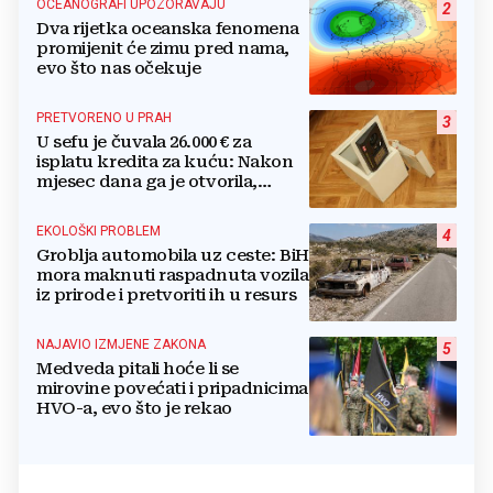
OCEANOGRAFI UPOZORAVAJU
2
Dva rijetka oceanska fenomena
promijenit će zimu pred nama,
evo što nas očekuje
PRETVORENO U PRAH
3
U sefu je čuvala 26.000 € za
isplatu kredita za kuću: Nakon
mjesec dana ga je otvorila,
pozlilo joj je
EKOLOŠKI PROBLEM
4
Groblja automobila uz ceste: BiH
mora maknuti raspadnuta vozila
iz prirode i pretvoriti ih u resurs
NAJAVIO IZMJENE ZAKONA
5
Medveda pitali hoće li se
mirovine povećati i pripadnicima
HVO-a, evo što je rekao