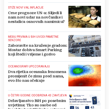
Jajca
STIŽE NOVI VAL INFLACIJE
Crne prognoze UN-a: Slijedi li
nam novi udar na novčanike i
nestašica osnovnih namirnica?
MEĐU PRVIMA U BIH UVODI PAMETNE
SENZORE
Zaboravite na kruženje gradom:
Mostar dobiva Smart Parking
koji štedi i vrijeme i gorivo
OCEANOGRAFI UPOZORAVAJU
Dva rijetka oceanska fenomena
promijenit će zimu pred nama,
evo što nas očekuje
U ČETIRI GODINE ODOBRENA 43 ZAHTJEVA
Državljanstvo BiH po posebnim
uvjetima: Tko su osobe od