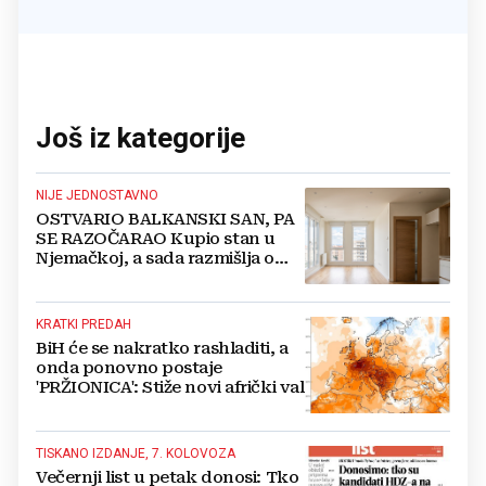
Još iz kategorije
NIJE JEDNOSTAVNO
OSTVARIO BALKANSKI SAN, PA
SE RAZOČARAO Kupio stan u
Njemačkoj, a sada razmišlja o
povratku
KRATKI PREDAH
BiH će se nakratko rashladiti, a
onda ponovno postaje
'PRŽIONICA': Stiže novi afrički val
TISKANO IZDANJE, 7. KOLOVOZA
Večernji list u petak donosi: Tko