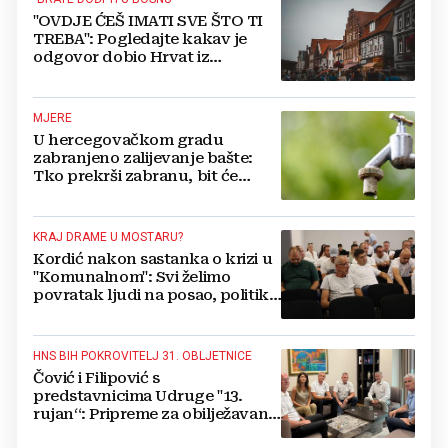
"OVDJE ĆEŠ IMATI SVE ŠTO TI
TREBA": Pogledajte kakav je
odgovor dobio Hrvat iz
Münchena kad je pitao treba li
se vratiti kući
MJERE
U hercegovačkom gradu
zabranjeno zalijevanje bašte:
Tko prekrši zabranu, bit će
isključen s mreže i novčano
kažnjen
KRAJ DRAME U MOSTARU?
Kordić nakon sastanka o krizi u
"Komunalnom": Svi želimo
povratak ljudi na posao, politika
mora dalje od ovoga
HNS BIH POKROVITELJ 31. OBLJETNICE
Čović i Filipović s
predstavnicima Udruge "13.
rujan“: Pripreme za obilježavanje
oslobođenja kraljevskog grada