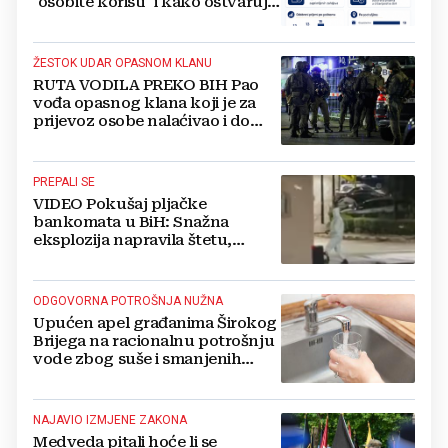
"osobite koristi" i kako ostvaruju
to pravo?
ŽESTOK UDAR OPASNOM KLANU
RUTA VODILA PREKO BIH Pao
vođa opasnog klana koji je za
prijevoz osobe nalaćivao i do
10.000 eura
PREPALI SE
VIDEO Pokušaj pljačke
bankomata u BiH: Snažna
eksplozija napravila štetu,
stanari natjerali pljačkaše u bijeg
ODGOVORNA POTROŠNJA NUŽNA
Upućen apel građanima Širokog
Brijega na racionalnu potrošnju
vode zbog suše i smanjenih
zaliha
NAJAVIO IZMJENE ZAKONA
Medveda pitali hoće li se