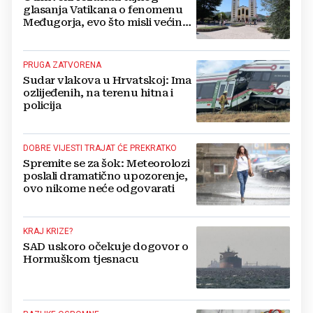
glasanja Vatikana o fenomenu
Međugorja, evo što misli većina
crkevnih dužnosnika
PRUGA ZATVORENA
Sudar vlakova u Hrvatskoj: Ima
ozlijeđenih, na terenu hitna i
policija
DOBRE VIJESTI TRAJAT ĆE PREKRATKO
Spremite se za šok: Meteorolozi
poslali dramatično upozorenje,
ovo nikome neće odgovarati
KRAJ KRIZE?
SAD uskoro očekuje dogovor o
Hormuškom tjesnacu