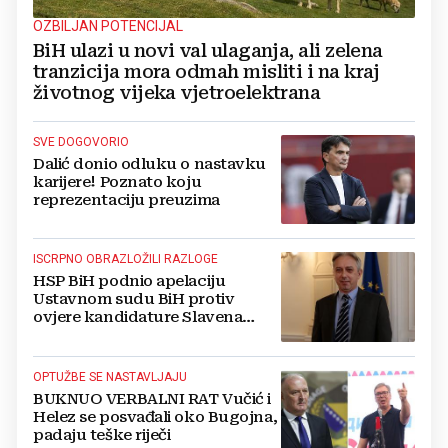
OZBILJAN POTENCIJAL
BiH ulazi u novi val ulaganja, ali zelena
tranzicija mora odmah misliti i na kraj
životnog vijeka vjetroelektrana
SVE DOGOVORIO
Dalić donio odluku o nastavku
karijere! Poznato koju
reprezentaciju preuzima
ISCRPNO OBRAZLOŽILI RAZLOGE
HSP BiH podnio apelaciju
Ustavnom sudu BiH protiv
ovjere kandidature Slavena
Kovačevića
OPTUŽBE SE NASTAVLJAJU
BUKNUO VERBALNI RAT Vučić i
Helez se posvađali oko Bugojna,
padaju teške riječi