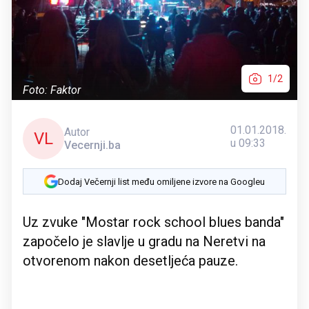
1/2
Foto: Faktor
01.01.2018.
Autor
VL
u 09:33
Vecernji.ba
Dodaj Večernji list među omiljene izvore na Googleu
Uz zvuke "Mostar rock school blues banda"
započelo je slavlje u gradu na Neretvi na
otvorenom nakon desetljeća pauze.