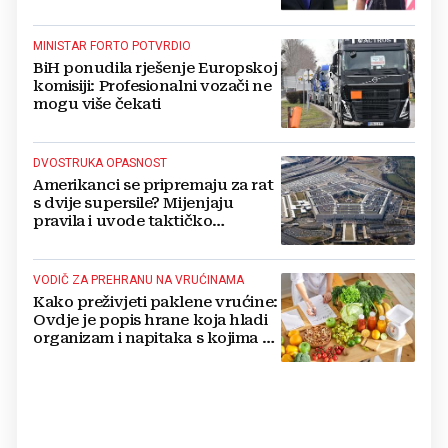
MINISTAR FORTO POTVRDIO
BiH ponudila rješenje Europskoj
komisiji: Profesionalni vozači ne
mogu više čekati
DVOSTRUKA OPASNOST
Amerikanci se pripremaju za rat
s dvije supersile? Mijenjaju
pravila i uvode taktičko
nuklearno oružje
VODIČ ZA PREHRANU NA VRUĆINAMA
Kako preživjeti paklene vrućine:
Ovdje je popis hrane koja hladi
organizam i napitaka s kojima si
činite 'medvjeđu uslugu'