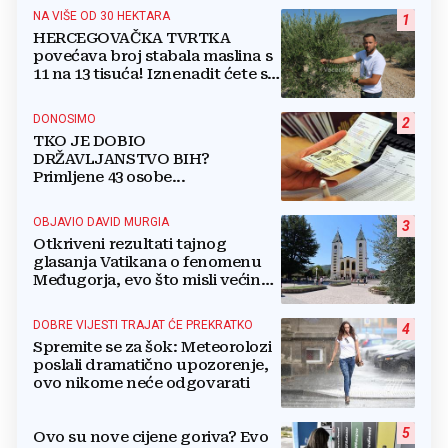
NA VIŠE OD 30 HEKTARA
1
HERCEGOVAČKA TVRTKA
povećava broj stabala maslina s
11 na 13 tisuća! Iznenadit ćete se
kako ih štite
DONOSIMO
2
TKO JE DOBIO
DRŽAVLJANSTVO BIH?
Primljene 43 osobe...
OBJAVIO DAVID MURGIA
3
Otkriveni rezultati tajnog
glasanja Vatikana o fenomenu
Međugorja, evo što misli većina
crkevnih dužnosnika
DOBRE VIJESTI TRAJAT ĆE PREKRATKO
4
Spremite se za šok: Meteorolozi
poslali dramatično upozorenje,
ovo nikome neće odgovarati
5
Ovo su nove cijene goriva? Evo