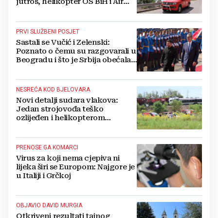
jutros, helikopter OS BiH i Air
Tractori pomogli u gašenju
PRVI SLUŽBENI POSJET
Sastali se Vučić i Zelenski:
Poznato o čemu su razgovarali u
Beogradu i što je Srbija obećala
Ukrajini
NESREĆA KOD BJELOVARA
Novi detalji sudara vlakova:
Jedan strojovođa teško
ozlijeđen i helikopterom
prebačen na Rebro, drugi u
velikom šoku
PRENOSE GA KOMARCI
Virus za koji nema cjepiva ni
lijeka širi se Europom: Najgore je
u Italiji i Grčkoj
OBJAVIO DAVID MURGIA
Otkriveni rezultati tajnog