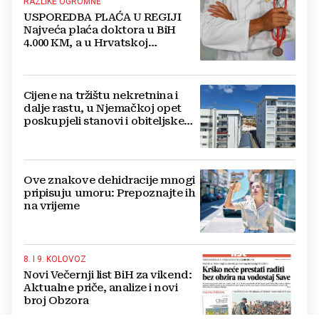
RAZLIKE OGROMNE
USPOREDBA PLAĆA U REGIJI
Najveća plaća doktora u BiH
4.000 KM, a u Hrvatskoj
najmanja 3.000 eura
Cijene na tržištu nekretnina i
dalje rastu, u Njemačkoj opet
poskupjeli stanovi i obiteljske
kuće
Ove znakove dehidracije mnogi
pripisuju umoru: Prepoznajte ih
na vrijeme
8. I 9. KOLOVOZ
Novi Večernji list BiH za vikend:
Aktualne priče, analize i novi
broj Obzora