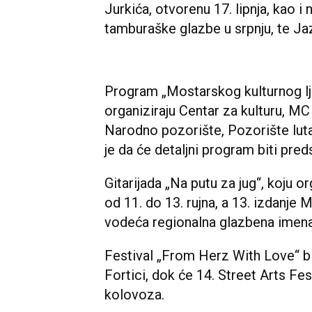
Jurkića, otvorenu 17. lipnja, kao i
tamburaške glazbe u srpnju, te Ja
Program „Mostarskog kulturnog lje
organiziraju Centar za kulturu, MC
Narodno pozorište, Pozorište luta
je da će detaljni program biti preds
Gitarijada „Na putu za jug“, koju o
od 11. do 13. rujna, a 13. izdanj
vodeća regionalna glazbena imena 
Festival „From Herz With Love“ bit
Fortici, dok će 14. Street Arts Fes
kolovoza.