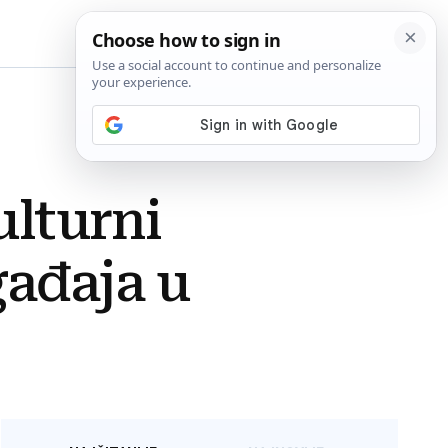
BiH
ulturni
gađaja u