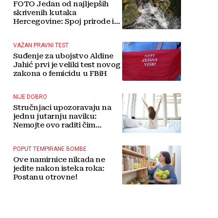
FOTO Jedan od najljepših
skrivenih kutaka
Hercegovine: Spoj prirode i
tradicije čini Koćušu
jedinstvenom destinacijom
VAŽAN PRAVNI TEST
Suđenje za ubojstvo Aldine
Jahić prvi je veliki test novog
zakona o femicidu u FBiH
NIJE DOBRO
Stručnjaci upozoravaju na
jednu jutarnju naviku:
Nemojte ovo raditi čim
ustanete
POPUT TEMPIRANE BOMBE
Ove namirnice nikada ne
jedite nakon isteka roka:
Postanu otrovne!