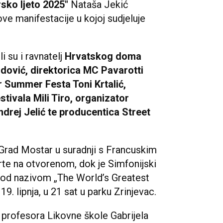
sko ljeto 2025"
Nataša Jekić
ove manifestacije u kojoj sudjeluje
 su i ravnatelj
Hrvatskog doma
dović, direktorica MC Pavarotti
 Summer Festa Toni Krtalić,
tivala Mili Tiro, organizator
drej Jelić te producentica Street
Grad Mostar u suradnji s Francuskim
rte na otvorenom, dok je Simfonijski
pod nazivom „The World’s Greatest
19. lipnja, u 21 sat u parku Zrinjevac.
a profesora Likovne škole Gabrijela