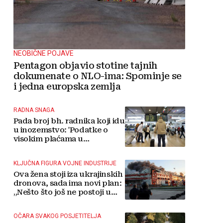
NEOBIČNE POJAVE
Pentagon objavio stotine tajnih
dokumenate o NLO-ima: Spominje se
i jedna europska zemlja
RADNA SNAGA
Pada broj bh. radnika koji idu
u inozemstvo: 'Podatke o
visokim plaćama u
Njemačkoj treba gledati s
rezervom'
KLJUČNA FIGURA VOJNE INDUSTRIJE
Ova žena stoji iza ukrajinskih
dronova, sada ima novi plan:
„Nešto što još ne postoji u
svijetu“
OČARA SVAKOG POSJETITELJA