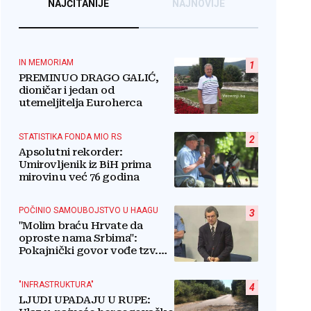
NAJČITANIJE
NAJNOVIJE
IN MEMORIAM
1
PREMINUO DRAGO GALIĆ,
dioničar i jedan od
utemeljitelja Euroherca
STATISTIKA FONDA MIO RS
2
Apsolutni rekorder:
Umirovljenik iz BiH prima
mirovinu već 76 godina
POČINIO SAMOUBOJSTVO U HAAGU
3
"Molim braću Hrvate da
oproste nama Srbima":
Pokajnički govor vođe tzv.
RSK i danas odzvanja na
obljetnicu Oluje
"INFRASTRUKTURA"
4
LJUDI UPADAJU U RUPE: