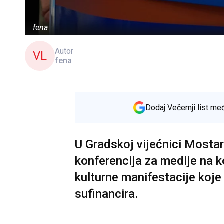
fena
Autor
VL
fena
Dodaj Večernji list me
U Gradskoj vijećnici Mostar
konferencija za medije na k
kulturne manifestacije koj
sufinancira.