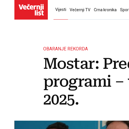
Vijesti
Večernji TV
Crna kronika
Spor
OBARANJE REKORDA
Mostar: Pred
programi – 
2025.