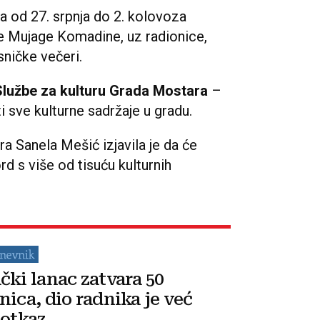
a od 27. srpnja do 2. kolovoza
uće Mujage Komadine, uz radionice,
sničke večeri.
Službe za kulturu Grada Mostara
–
ti sve kulturne sadržaje u gradu.
a Sanela Mešić izjavila je da će
rd s više od tisuću kulturnih
čki lanac zatvara 50
nica, dio radnika je već
 otkaz