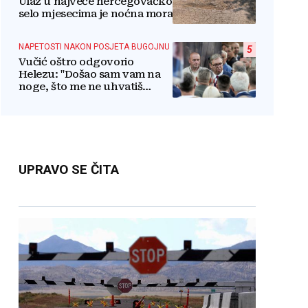
Ulaz u najveće hercegovačko
selo mjesecima je noćna mora
NAPETOSTI NAKON POSJETA BUGOJNU
5
Vučić oštro odgovorio
Helezu: "Došao sam vam na
noge, što me ne uhvatiš
lažove jedan?"
UPRAVO SE ČITA