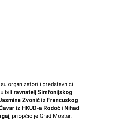
su organizatori i predstavnici
u bil
i ravnatelj Simfonijskog
Jasmina Zvonić iz Francuskog
 Ćavar iz HKUD-a Rodoč i Nihad
agaj
, priopćio je Grad Mostar.