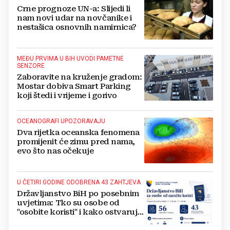
Crne prognoze UN-a: Slijedi li
nam novi udar na novčanike i
nestašica osnovnih namirnica?
MEĐU PRVIMA U BIH UVODI PAMETNE
SENZORE
Zaboravite na kruženje gradom:
Mostar dobiva Smart Parking
koji štedi i vrijeme i gorivo
OCEANOGRAFI UPOZORAVAJU
Dva rijetka oceanska fenomena
promijenit će zimu pred nama,
evo što nas očekuje
U ČETIRI GODINE ODOBRENA 43 ZAHTJEVA
Državljanstvo BiH po posebnim
uvjetima: Tko su osobe od
"osobite koristi" i kako ostvaruju
to pravo?