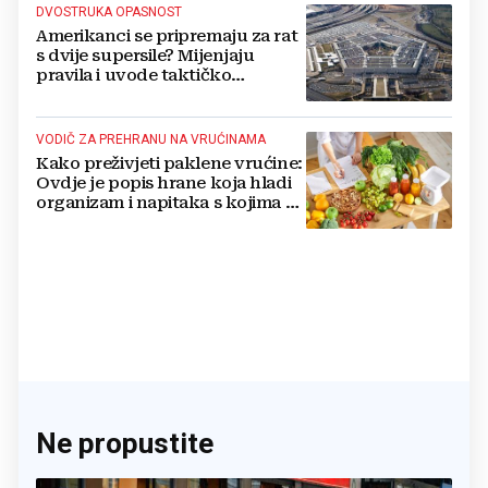
DVOSTRUKA OPASNOST
Amerikanci se pripremaju za rat
s dvije supersile? Mijenjaju
pravila i uvode taktičko
nuklearno oružje
VODIČ ZA PREHRANU NA VRUĆINAMA
Kako preživjeti paklene vrućine:
Ovdje je popis hrane koja hladi
organizam i napitaka s kojima si
činite 'medvjeđu uslugu'
Ne propustite