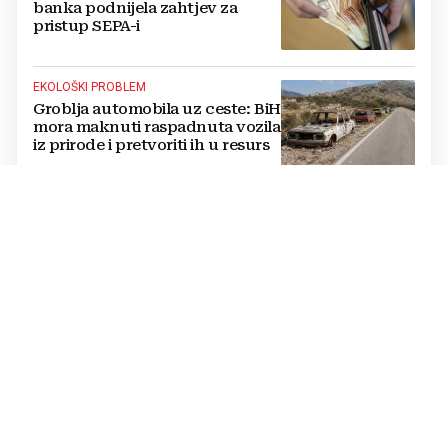
banka podnijela zahtjev za
pristup SEPA-i
EKOLOŠKI PROBLEM
Groblja automobila uz ceste: BiH
mora maknuti raspadnuta vozila
iz prirode i pretvoriti ih u resurs
OPTUŽBE SE NASTAVLJAJU
BUKNUO VERBALNI RAT Vučić i
Helez se posvađali oko Bugojna,
padaju teške riječi
PRETVORENO U PRAH
U sefu je čuvala 26.000 € za
isplatu kredita za kuću: Nakon
mjesec dana ga je otvorila,
pozlilo joj je