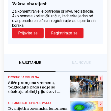
Važna obavijest
Za komentiranje je potrebna prijava/registracija.
Ako nemate korisnički račun, izaberite jedan od
dva ponuđena načina i registrirajte se u par brzih
koraka.
Prijavite se
Registrirajte se
NAJČITANIJE
NAJNOVIJE
PROGNOZA VREMENA
1
Stiže promjena vremena,
pogledajte kada i gdje se
očekuju obilniji pljuskovi i
grmljavina
OCEANOGRAFI UPOZORAVAJU
2
Dva rijetka oceanska fenomena