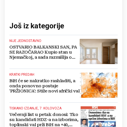
Još iz kategorije
NIJE JEDNOSTAVNO
OSTVARIO BALKANSKI SAN, PA
SE RAZOČARAO Kupio stan u
Njemačkoj, a sada razmišlja o
povratku
KRATKI PREDAH
BiH će se nakratko rashladiti, a
onda ponovno postaje
'PRŽIONICA': Stiže novi afrički val
TISKANO IZDANJE, 7. KOLOVOZA
Večernji list u petak donosi: Tko
su kandidati HDZ-a na izborima,
toplinski val prži BiH na +40,