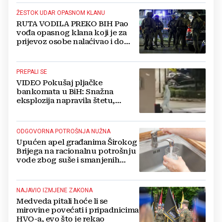
ŽESTOK UDAR OPASNOM KLANU
RUTA VODILA PREKO BIH Pao
vođa opasnog klana koji je za
prijevoz osobe nalaćivao i do
10.000 eura
PREPALI SE
VIDEO Pokušaj pljačke
bankomata u BiH: Snažna
eksplozija napravila štetu,
stanari natjerali pljačkaše u bijeg
ODGOVORNA POTROŠNJA NUŽNA
Upućen apel građanima Širokog
Brijega na racionalnu potrošnju
vode zbog suše i smanjenih
zaliha
NAJAVIO IZMJENE ZAKONA
Medveda pitali hoće li se
mirovine povećati i pripadnicima
HVO-a, evo što je rekao