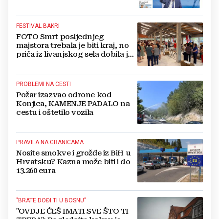
moguće redukcije...
FESTIVAL BAKRI
FOTO Smrt posljednjeg
majstora trebala je biti kraj, no
priča iz livanjskog sela dobila je
neočekivan nastavak
PROBLEMI NA CESTI
Požar izazvao odrone kod
Konjica, KAMENJE PADALO na
cestu i oštetilo vozila
PRAVILA NA GRANICAMA
Nosite smokve i grožđe iz BiH u
Hrvatsku? Kazna može biti i do
13.260 eura
"BRATE DOĐI TI U BOSNU"
"OVDJE ĆEŠ IMATI SVE ŠTO TI