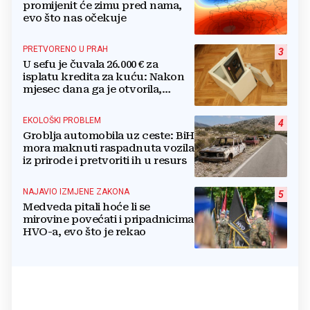
promijenit će zimu pred nama,
evo što nas očekuje
PRETVORENO U PRAH
3
U sefu je čuvala 26.000 € za
isplatu kredita za kuću: Nakon
mjesec dana ga je otvorila,
pozlilo joj je
EKOLOŠKI PROBLEM
4
Groblja automobila uz ceste: BiH
mora maknuti raspadnuta vozila
iz prirode i pretvoriti ih u resurs
NAJAVIO IZMJENE ZAKONA
5
Medveda pitali hoće li se
mirovine povećati i pripadnicima
HVO-a, evo što je rekao