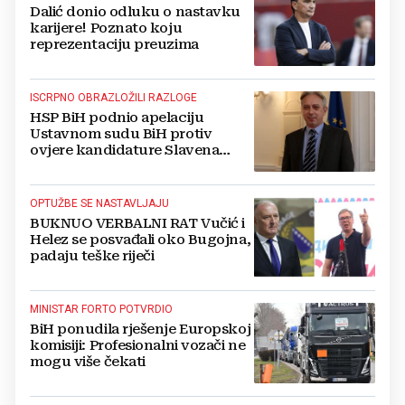
Dalić donio odluku o nastavku
karijere! Poznato koju
reprezentaciju preuzima
ISCRPNO OBRAZLOŽILI RAZLOGE
HSP BiH podnio apelaciju
Ustavnom sudu BiH protiv
ovjere kandidature Slavena
Kovačevića
OPTUŽBE SE NASTAVLJAJU
BUKNUO VERBALNI RAT Vučić i
Helez se posvađali oko Bugojna,
padaju teške riječi
MINISTAR FORTO POTVRDIO
BiH ponudila rješenje Europskoj
komisiji: Profesionalni vozači ne
mogu više čekati