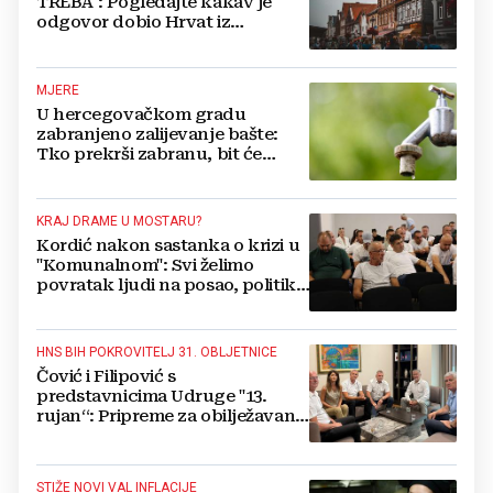
TREBA": Pogledajte kakav je
odgovor dobio Hrvat iz
Münchena kad je pitao treba li
se vratiti kući
MJERE
U hercegovačkom gradu
zabranjeno zalijevanje bašte:
Tko prekrši zabranu, bit će
isključen s mreže i novčano
kažnjen
KRAJ DRAME U MOSTARU?
Kordić nakon sastanka o krizi u
"Komunalnom": Svi želimo
povratak ljudi na posao, politika
mora dalje od ovoga
HNS BIH POKROVITELJ 31. OBLJETNICE
Čović i Filipović s
predstavnicima Udruge "13.
rujan“: Pripreme za obilježavanje
oslobođenja kraljevskog grada
Jajca
STIŽE NOVI VAL INFLACIJE