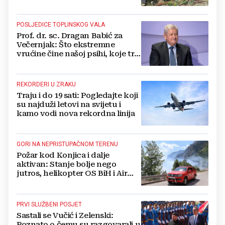
svome imanju
POSLJEDICE TOPLINSKOG VALA
Prof. dr. sc. Dragan Babić za
Večernjak: Što ekstremne
vrućine čine našoj psihi, koje tri
namirnice trebamo jesti, kako se
boriti...
REKORDERI U ZRAKU
Traju i do 19 sati: Pogledajte koji
su najduži letovi na svijetu i
kamo vodi nova rekordna linija
GORI NA NEPRISTUPAČNOM TERENU
Požar kod Konjica i dalje
aktivan: Stanje bolje nego
jutros, helikopter OS BiH i Air
Tractori pomogli u gašenju
PRVI SLUŽBENI POSJET
Sastali se Vučić i Zelenski:
Poznato o čemu su razgovarali u