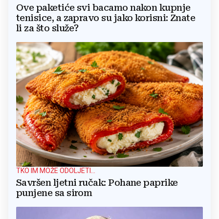
Ove paketiće svi bacamo nakon kupnje
tenisice, a zapravo su jako korisni: Znate
li za što služe?
TKO IM MOŽE ODOLJETI...
Savršen ljetni ručak: Pohane paprike
punjene sa sirom