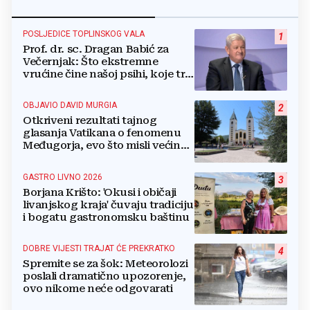
POSLJEDICE TOPLINSKOG VALA
1
Prof. dr. sc. Dragan Babić za
Večernjak: Što ekstremne
vrućine čine našoj psihi, koje tri
namirnice trebamo jesti, kako se
boriti...
OBJAVIO DAVID MURGIA
2
Otkriveni rezultati tajnog
glasanja Vatikana o fenomenu
Međugorja, evo što misli većina
crkevnih dužnosnika
GASTRO LIVNO 2026
3
Borjana Krišto: 'Okusi i običaji
livanjskog kraja' čuvaju tradiciju
i bogatu gastronomsku baštinu
DOBRE VIJESTI TRAJAT ĆE PREKRATKO
4
Spremite se za šok: Meteorolozi
poslali dramatično upozorenje,
ovo nikome neće odgovarati