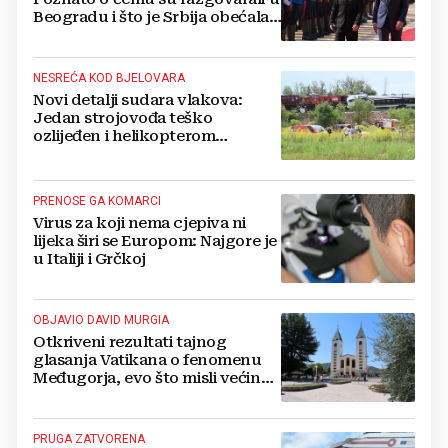
Beogradu i što je Srbija obećala
Ukrajini
NESREĆA KOD BJELOVARA
Novi detalji sudara vlakova:
Jedan strojovođa teško
ozlijeđen i helikopterom
prebačen na Rebro, drugi u
velikom šoku
PRENOSE GA KOMARCI
Virus za koji nema cjepiva ni
lijeka širi se Europom: Najgore je
u Italiji i Grčkoj
OBJAVIO DAVID MURGIA
Otkriveni rezultati tajnog
glasanja Vatikana o fenomenu
Međugorja, evo što misli većina
crkevnih dužnosnika
PRUGA ZATVORENA