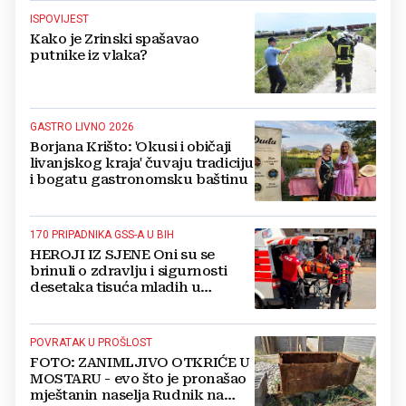
ISPOVIJEST
Kako je Zrinski spašavao
putnike iz vlaka?
GASTRO LIVNO 2026
Borjana Krišto: 'Okusi i običaji
livanjskog kraja' čuvaju tradiciju
i bogatu gastronomsku baštinu
170 PRIPADNIKA GSS-A U BIH
HEROJI IZ SJENE Oni su se
brinuli o zdravlju i sigurnosti
desetaka tisuća mladih u
Međugorju. DONOSIMO
FOTOGRAFIJE
POVRATAK U PROŠLOST
FOTO: ZANIMLJIVO OTKRIĆE U
MOSTARU - evo što je pronašao
mještanin naselja Rudnik na