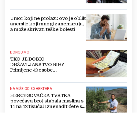
Umor koji ne prolazi: ovo je oblik
anemije koji mnogi zanemaruju,
a može skrivati teške bolesti
DONOSIMO
TKO JE DOBIO
DRŽAVLJANSTVO BIH?
Primljene 43 osobe...
NA VIŠE OD 30 HEKTARA
HERCEGOVAČKA TVRTKA
povećava broj stabala maslina s
11 na 13 tisuća! Iznenadit ćete se
kako ih štite
Jednostavan trik mesara otkriva
je li piletina doista svježa: