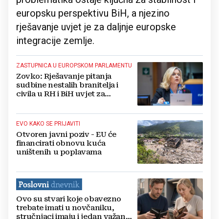
europsku perspektivu BiH, a njezino
rješavanje uvjet je za daljnje europske
integracije zemlje.
ZASTUPNICA U EUROPSKOM PARLAMENTU
Zovko: Rješavanje pitanja
sudbine nestalih branitelja i
civila u RH i BiH uvjet za
pristupanje EU
EVO KAKO SE PRIJAVITI
Otvoren javni poziv - EU će
financirati obnovu kuća
uništenih u poplavama
Ovo su stvari koje obavezno
trebate imati u novčaniku,
stručnjaci imaju i jedan važan