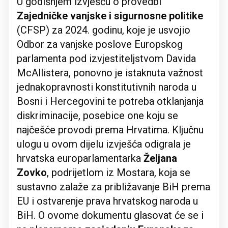
U godišnjem izvješću o provedbi
Zajedničke vanjske i sigurnosne politike
(CFSP) za 2024. godinu, koje je usvojio
Odbor za vanjske poslove Europskog
parlamenta pod izvjestiteljstvom Davida
McAllistera, ponovno je istaknuta važnost
jednakopravnosti konstitutivnih naroda u
Bosni i Hercegovini te potreba otklanjanja
diskriminacije, posebice one koju se
najčešće provodi prema Hrvatima. Ključnu
ulogu u ovom dijelu izvješća odigrala je
hrvatska europarlamentarka
Željana
Zovko
, podrijetlom iz Mostara, koja se
sustavno zalaže za približavanje BiH prema
EU i ostvarenje prava hrvatskog naroda u
BiH. O ovome dokumentu glasovat će se i