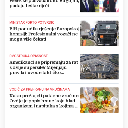
Helez se posvađali oko Bugojna,
padaju teške riječi
MINISTAR FORTO POTVRDIO
BiH ponudila rješenje Europskoj
komisiji: Profesionalni vozači ne
mogu više čekati
DVOSTRUKA OPASNOST
Amerikanci se pripremaju za rat
s dvije supersile? Mijenjaju
pravila i uvode taktičko
nuklearno oružje
VODIČ ZA PREHRANU NA VRUĆINAMA
Kako preživjeti paklene vrućine:
Ovdje je popis hrane koja hladi
organizam i napitaka s kojima si
činite 'medvjeđu uslugu'