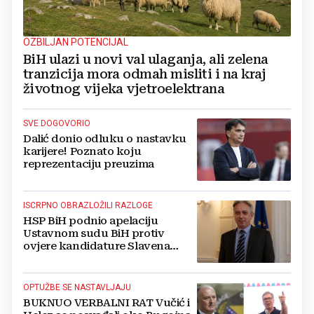
OZBILJAN POTENCIJAL
BiH ulazi u novi val ulaganja, ali zelena
tranzicija mora odmah misliti i na kraj
životnog vijeka vjetroelektrana
SVE DOGOVORIO
Dalić donio odluku o nastavku
karijere! Poznato koju
reprezentaciju preuzima
ISCRPNO OBRAZLOŽILI RAZLOGE
HSP BiH podnio apelaciju
Ustavnom sudu BiH protiv
ovjere kandidature Slavena
Kovačevića
OPTUŽBE SE NASTAVLJAJU
BUKNUO VERBALNI RAT Vučić i