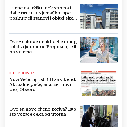
Cijene na tržištu nekretnina i
dalje rastu, u Njemačkoj opet
poskupjeli stanovi i obiteljske
kuće
Ove znakove dehidracije mnogi
pripisuju umoru: Prepoznajte ih
na vrijeme
8. I 9. KOLOVOZ
Novi Večernji list BiH za vikend:
Aktualne priče, analize i novi
broj Obzora
Ovo su nove cijene goriva? Evo
što vozače čeka od utorka