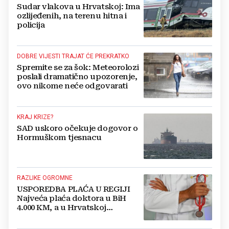
Sudar vlakova u Hrvatskoj: Ima
ozlijeđenih, na terenu hitna i
policija
DOBRE VIJESTI TRAJAT ĆE PREKRATKO
Spremite se za šok: Meteorolozi
poslali dramatično upozorenje,
ovo nikome neće odgovarati
KRAJ KRIZE?
SAD uskoro očekuje dogovor o
Hormuškom tjesnacu
RAZLIKE OGROMNE
USPOREDBA PLAĆA U REGIJI
Najveća plaća doktora u BiH
4.000 KM, a u Hrvatskoj
najmanja 3.000 eura