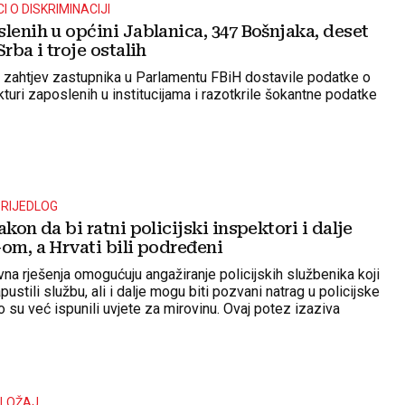
 O DISKRIMINACIJI
lenih u općini Jablanica, 347 Bošnjaka, deset
Srba i troje ostalih
a zahtjev zastupnika u Parlamentu FBiH dostavile podatke o
kturi zaposlenih u institucijama i razotkrile šokantne podatke
RIJEDLOG
akon da bi ratni policijski inspektori i dalje
om, a Hrvati bili podređeni
a rješenja omogućuju angažiranje policijskih službenika koji
ustili službu, ali i dalje mogu biti pozvani natrag u policijske
o su već ispunili uvjete za mirovinu. Ovaj potez izaziva
u onima koji vjeruju da će ovakvo angažiranje biti utemeljeno
odobnosti
OLOŽAJ