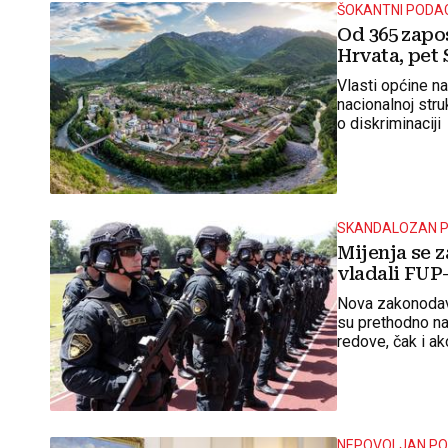
ŠOKANTNI PODACI
Od 365 zapos
Hrvata, pet 
Vlasti općine n
nacionalnoj stru
o diskriminaciji
SKANDALOZAN P
Mijenja se z
vladali FUP-
Nova zakonodavn
su prethodno nap
redove, čak i ak
zabrinutost međ
na političkoj p
NEPOVOLJAN P