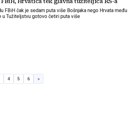
 FBiH, Hrvatica tek glavna tužiteljica RS-a
u FBiH čak je sedam puta više Bošnjaka nego Hrvata među
e u Tužiteljstvu gotovo četiri puta više
3
4
5
6
»