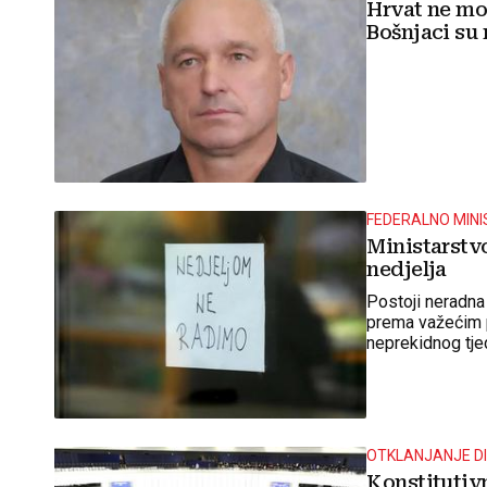
Hrvat ne mo
Bošnjaci su 
FEDERALNO MINI
Ministarstvo
nedjelja
Postoji neradna 
prema važećim p
neprekidnog tje
neradni dan., ob
OTKLANJANJE DI
Konstitutivn