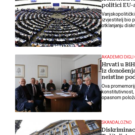
politici EU-
Vanjskopolitičk
izvjestitelj bio
otklanjanju disk
AKADEMICI DIGL
Hrvati u BiH
iz donošenja
neistine po
Ova promemorija
konstitutivnost,
opasnom položaj
i upoznati javn
SKANDALOZNO
Diskriminaci