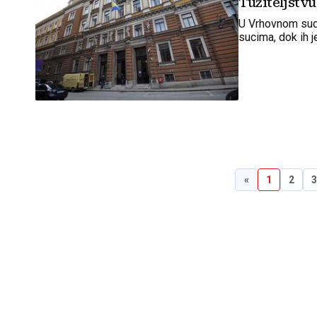
Tužiteljstvu
U Vrhovnom sud
sucima, dok ih j
«
1
2