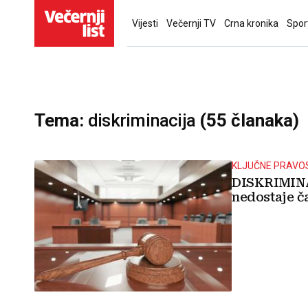
Vijesti
Večernji TV
Crna kronika
Spor
Tema:
diskriminacija
(55 članaka)
KLJUČNE PRAVOS
DISKRIMINA
nedostaje ča