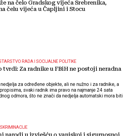
že na čelo Gradskog vijeća Srebrenika,
na čelu vijeća u Čapljini i Stocu
STARSTVO RADA I SOCIJALNE POLITIKE
 tvrdi: Za radnike u FBiH ne postoji neradna
nedjelja za određene objekte, ali ne nužno i za radnike, a
ropisima, svaki radnik ima pravo na najmanje 24 sata
dnog odmora, što ne znači da nedjelja automatski mora biti
jašnjavaju iz ministarstva rada i socijalne politike
SKRIMINACIJE
i narodi u izvješću o vanjskoj i sigurnosnoj