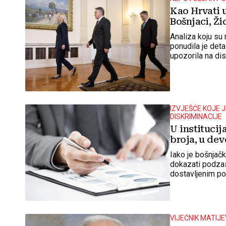
Kao Hrvati u
Bošnjaci, Ži
Analiza koju su
ponudila je deta
upozorila na dis
IZVJEŠĆE KOJE 
DISKRIMINACIJE
U instituci
broja, u de
Iako je bošnja
dokazati podzas
dostavljenim pod
Hrvata.
VIJEĆNIK MATIJE