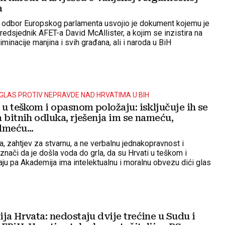
a
i odbor Europskog parlamenta usvojio je dokument kojemu je
 predsjednik AFET-a David McAllister, a kojim se inzistira na
riminacije manjina i svih građana, ali i naroda u BiH
I GLAS PROTIV NEPRAVDE NAD HRVATIMA U BIH
 u teškom i opasnom položaju: isključuje ih se
 bitnih odluka, rješenja im se nameću,
dmeću...
, zahtjev za stvarnu, a ne verbalnu jednakopravnost i
 znači da je došla voda do grla, da su Hrvati u teškom i
u pa Akademija ima intelektualnu i moralnu obvezu dići glas
ost sa stvarnim stanjem, navode
ja Hrvata: nedostaju dvije trećine u Sudu i