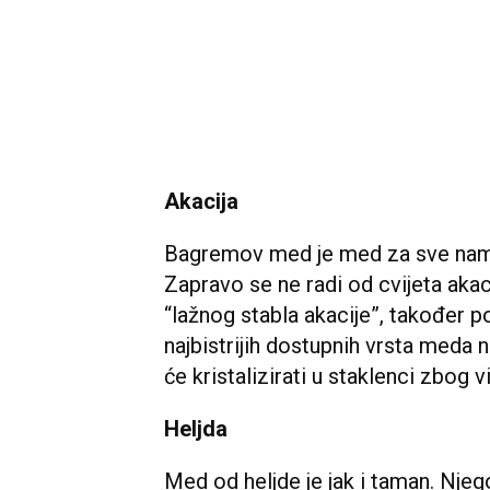
Akacija
Bagremov med je med za sve namje
Zapravo se ne radi od cvijeta akac
“lažnog stabla akacije”, također 
najbistrijih dostupnih vrsta meda na
će kristalizirati u staklenci zbog 
Heljda
Med od heljde je jak i taman. Njego