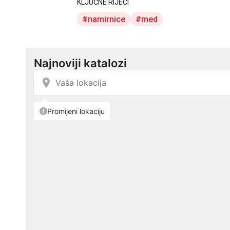
KLJUČNE RIJEČI
namirnice
med