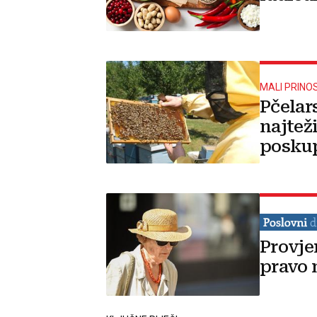
MALI PRINO
Pčelar
najtež
poskup
Provje
pravo 