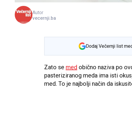
Autor
vecernji.ba
Dodaj Večernji list me
Zato se
med
obično naziva po ovo
pasteriziranog meda ima isti okus, 
med. To je najbolji način da iskusi