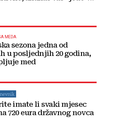
SA MEDA
ska sezona jedna od
ih u posljednjih 20 godina,
ljuje med
rite imate li svaki mjesec
na 720 eura državnog novca