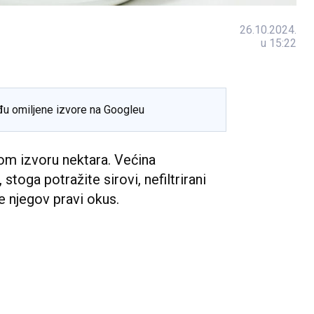
26.10.2024.
u 15:22
đu omiljene izvore na Googleu
m izvoru nektara. Većina
stoga potražite sirovi, nefiltrirani
te njegov pravi okus.