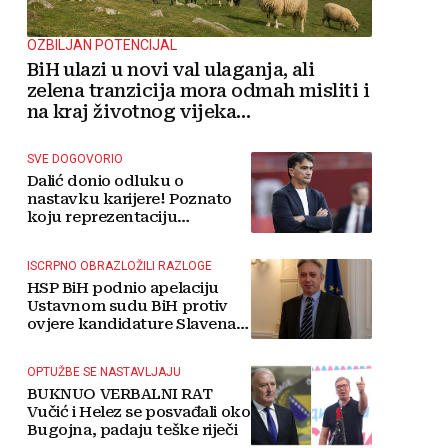
OZBILJAN POTENCIJAL
BiH ulazi u novi val ulaganja, ali
zelena tranzicija mora odmah misliti i
na kraj životnog vijeka
vjetroelektrana
SVE DOGOVORIO
Dalić donio odluku o
nastavku karijere! Poznato
koju reprezentaciju
preuzima
ISCRPNO OBRAZLOŽILI RAZLOGE
HSP BiH podnio apelaciju
Ustavnom sudu BiH protiv
ovjere kandidature Slavena
Kovačevića
OPTUŽBE SE NASTAVLJAJU
BUKNUO VERBALNI RAT
Vučić i Helez se posvađali oko
Bugojna, padaju teške riječi