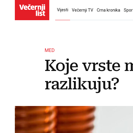
Vijesti
Večernji TV
Crna kronika
Spor
MED
Koje vrste 
razlikuju?