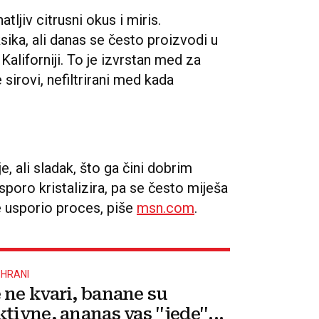
tljiv citrusni okus i miris.
sika, ali danas se često proizvodi u
 Kaliforniji. To je izvrstan med za
 sirovi, nefiltrirani med kada
je, ali sladak, što ga čini dobrim
oro kristalizira, pa se često miješa
 usporio proces, piše
msn.com
.
 HRANI
 ne kvari, banane su
tivne, ananas vas ''jede''...