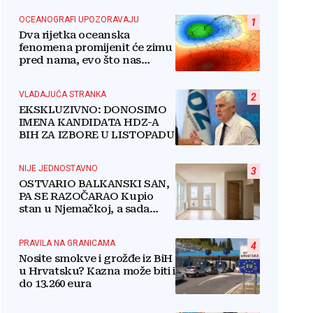
OCEANOGRAFI UPOZORAVAJU
1
Dva rijetka oceanska
fenomena promijenit će zimu
pred nama, evo što nas
očekuje
VLADAJUĆA STRANKA
2
EKSKLUZIVNO: DONOSIMO
IMENA KANDIDATA HDZ-A
BIH ZA IZBORE U LISTOPADU
NIJE JEDNOSTAVNO
3
OSTVARIO BALKANSKI SAN,
PA SE RAZOČARAO Kupio
stan u Njemačkoj, a sada
razmišlja o povratku
PRAVILA NA GRANICAMA
4
Nosite smokve i grožđe iz BiH
u Hrvatsku? Kazna može biti i
do 13.260 eura