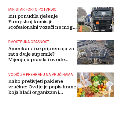
MINISTAR FORTO POTVRDIO
BiH ponudila rješenje
Europskoj komisiji:
Profesionalni vozači ne mogu
više čekati
DVOSTRUKA OPASNOST
Amerikanci se pripremaju za
rat s dvije supersile?
Mijenjaju pravila i uvode
taktičko nuklearno oružje
VODIČ ZA PREHRANU NA VRUĆINAMA
Kako preživjeti paklene
vrućine: Ovdje je popis hrane
koja hladi organizam i
napitaka s kojima si činite
'medvjeđu uslugu'