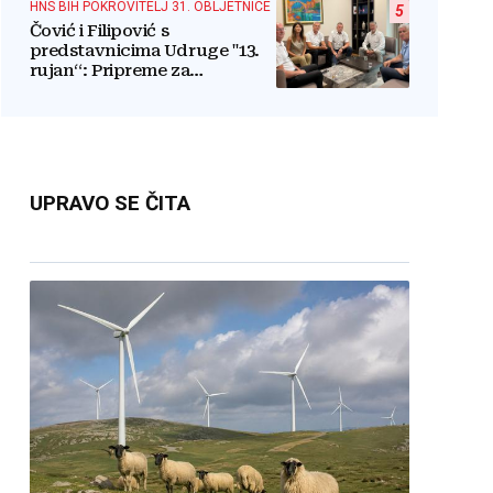
HNS BIH POKROVITELJ 31. OBLJETNICE
5
Čović i Filipović s
predstavnicima Udruge "13.
rujan“: Pripreme za
obilježavanje oslobođenja
kraljevskog grada Jajca
UPRAVO SE ČITA