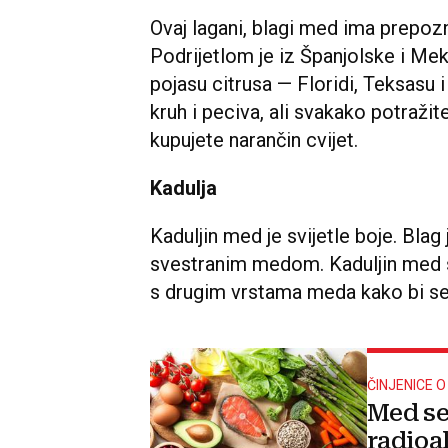
Ovaj lagani, blagi med ima prepozna
Podrijetlom je iz Španjolske i Mek
pojasu citrusa — Floridi, Teksasu i
kruh i peciva, ali svakako potražite
kupujete narančin cvijet.
Kadulja
Kaduljin med je svijetle boje. Blag 
svestranim medom. Kaduljin med sp
s drugim vrstama meda kako bi se
ČINJENICE O
Med se
radioak