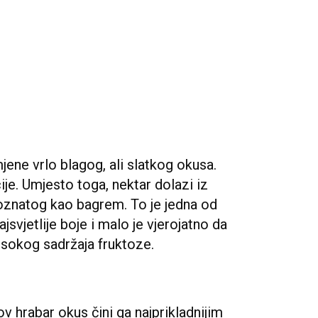
ne vrlo blagog, ali slatkog okusa.
ije. Umjesto toga, nektar dolazi iz
poznatog kao bagrem. To je jedna od
jsvjetlije boje i malo je vjerojatno da
visokog sadržaja fruktoze.
v hrabar okus čini ga najprikladnijim