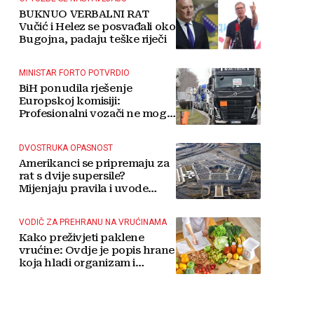
BUKNUO VERBALNI RAT
Vučić i Helez se posvađali oko
Bugojna, padaju teške riječi
MINISTAR FORTO POTVRDIO
BiH ponudila rješenje
Europskoj komisiji:
Profesionalni vozači ne mogu
više čekati
DVOSTRUKA OPASNOST
Amerikanci se pripremaju za
rat s dvije supersile?
Mijenjaju pravila i uvode
taktičko nuklearno oružje
VODIČ ZA PREHRANU NA VRUĆINAMA
Kako preživjeti paklene
vrućine: Ovdje je popis hrane
koja hladi organizam i
napitaka s kojima si činite
'medvjeđu uslugu'