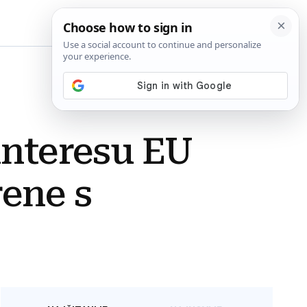
BiH
interesu EU
rene s