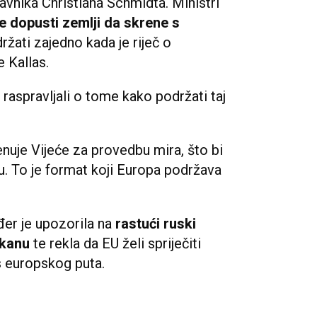
avnika Christiana Schmidta. Ministri
e dopusti zemlji da skrene s
žati zajedno kada je riječ o
 Kallas.
 raspravljali o tome kako podržati taj
uje Vijeće za provedbu mira, što bi
ju. To je format koji Europa podržava
đer je upozorila na
rastući ruski
lkanu
te rekla da EU želi spriječiti
s europskog puta.