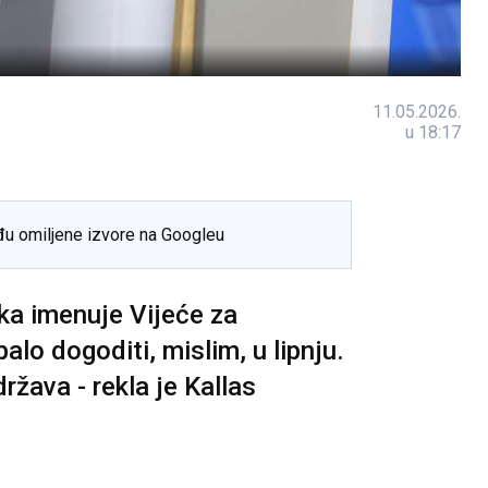
11.05.2026.
u 18:17
đu omiljene izvore na Googleu
ka imenuje Vijeće za
alo dogoditi, mislim, u lipnju.
ržava - rekla je Kallas