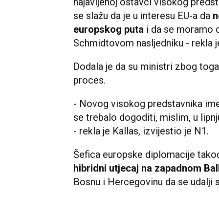
najavljenoj ostavci visokog predst
se slažu da je u interesu EU-a da
n
europskog puta
i da se moramo dr
Schmidtovom nasljedniku - rekla je
Dodala je da su ministri zbog toga
proces.
- Novog visokog predstavnika imen
se trebalo dogoditi, mislim, u lipn
- rekla je Kallas, izvijestio je N1.
Šefica europske diplomacije tako
hibridni utjecaj na zapadnom Ba
Bosnu i Hercegovinu da se udalji 