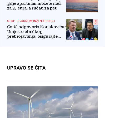
gdje apartman možete naći
za 35 eura, a ručati za pet
STOP IZBORNOM INŽENJERINGU
5
Ćosić odgovorio Konakoviću:
Umjesto etničkog
prebrojavanja, osigurajte
stvarnu ravnopravnost
Hrvata
UPRAVO SE ČITA