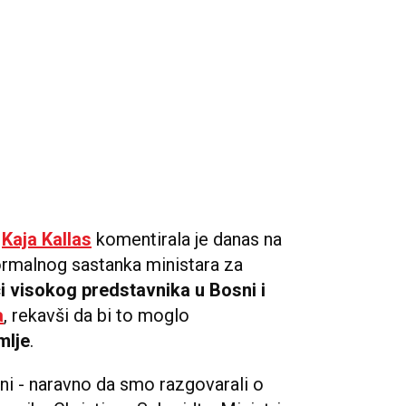
e
Kaja Kallas
komentirala je danas na
formalnog sastanka ministara za
i visokog predstavnika u Bosni i
a
, rekavši da bi to moglo
mlje
.
ini - naravno da smo razgovarali o