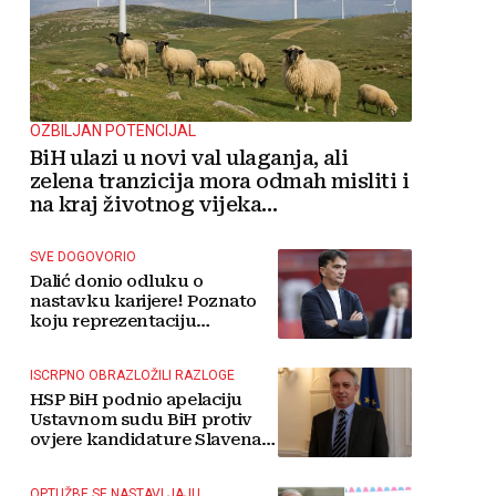
OZBILJAN POTENCIJAL
BiH ulazi u novi val ulaganja, ali
zelena tranzicija mora odmah misliti i
na kraj životnog vijeka
vjetroelektrana
SVE DOGOVORIO
Dalić donio odluku o
nastavku karijere! Poznato
koju reprezentaciju
preuzima
ISCRPNO OBRAZLOŽILI RAZLOGE
HSP BiH podnio apelaciju
Ustavnom sudu BiH protiv
ovjere kandidature Slavena
Kovačevića
OPTUŽBE SE NASTAVLJAJU