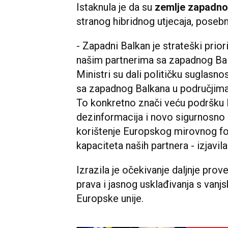
Istaknula je da su
zemlje zapadno
stranog hibridnog utjecaja, posebn
- Zapadni Balkan je strateški prior
našim partnerima sa zapadnog Bal
Ministri su dali političku suglasno
sa zapadnog Balkana u područjima v
To konkretno znači veću podršku EU
dezinformacija i novo sigurnosno
korištenje Europskog mirovnog fo
kapaciteta naših partnera - izjavila
Izrazila je očekivanje daljnje pro
prava i jasnog usklađivanja s van
Europske unije.