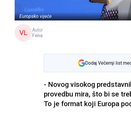
Europsko vijeće
Autor
VL
Fena
Dodaj Večernji list me
- Novog visokog predstavni
provedbu mira, što bi se treb
To je format koji Europa pod