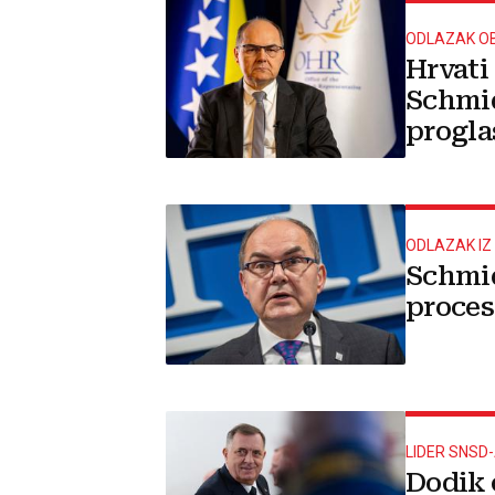
ODLAZAK O
Hrvati
Schmid
progla
ODLAZAK IZ 
Schmid
proces
LIDER SNSD
Dodik 