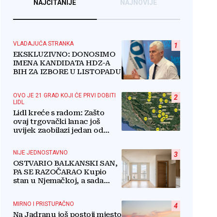
NAJČITANIJE
NAJNOVIJE
VLADAJUĆA STRANKA
1
EKSKLUZIVNO: DONOSIMO
IMENA KANDIDATA HDZ-A
BIH ZA IZBORE U LISTOPADU
OVO JE 21 GRAD KOJI ĆE PRVI DOBITI
2
LIDL
Lidl kreće s radom: Zašto
ovaj trgovački lanac još
uvijek zaobilazi jedan od
najvećih gradova u BiH?
NIJE JEDNOSTAVNO
3
OSTVARIO BALKANSKI SAN,
PA SE RAZOČARAO Kupio
stan u Njemačkoj, a sada
razmišlja o povratku
MIRNO I PRISTUPAČNO
4
Na Jadranu još postoji mjesto