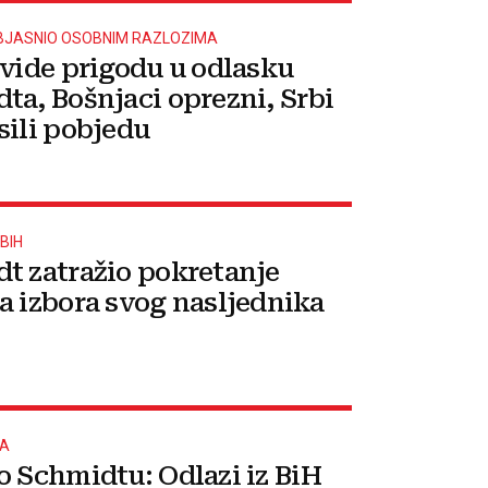
BJASNIO OSOBNIM RAZLOZIMA
 vide prigodu u odlasku
ta, Bošnjaci oprezni, Srbi
sili pobjedu
BIH
t zatražio pokretanje
a izbora svog nasljednika
-A
o Schmidtu: Odlazi iz BiH