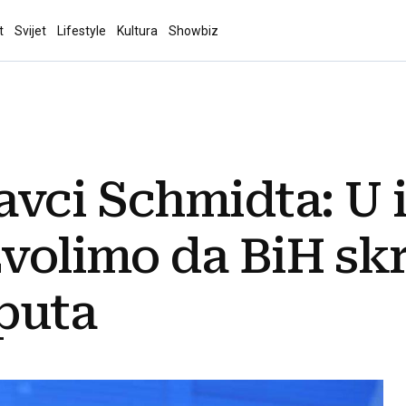
t
Svijet
Lifestyle
Kultura
Showbiz
tavci Schmidta: U 
zvolimo da BiH sk
puta