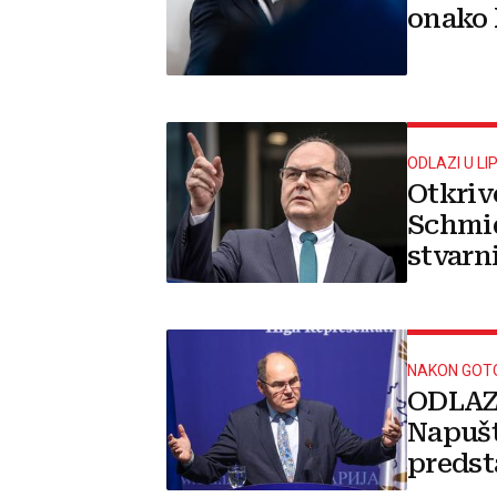
onako k
ODLAZI U LI
Otkriv
Schmid
stvarn
povlač
NAKON GOT
ODLAZ
Napušt
predst