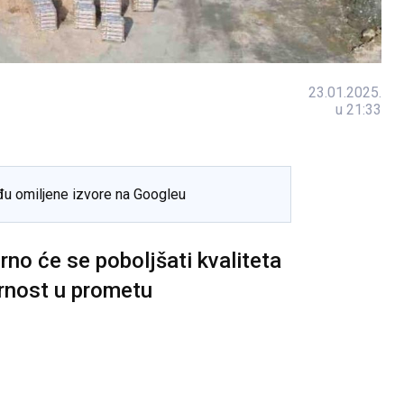
23.01.2025.
u 21:33
đu omiljene izvore na Googleu
no će se poboljšati kvaliteta
urnost u prometu