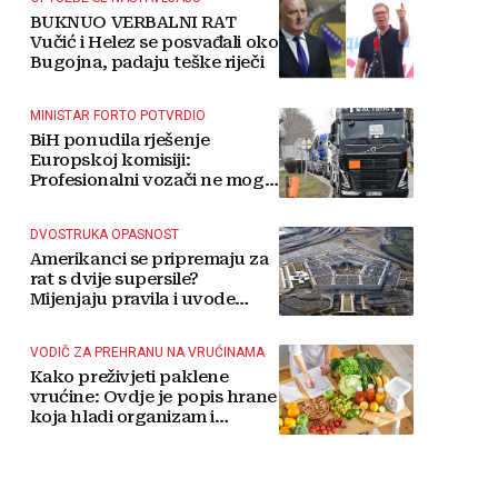
BUKNUO VERBALNI RAT
Vučić i Helez se posvađali oko
Bugojna, padaju teške riječi
MINISTAR FORTO POTVRDIO
BiH ponudila rješenje
Europskoj komisiji:
Profesionalni vozači ne mogu
više čekati
DVOSTRUKA OPASNOST
Amerikanci se pripremaju za
rat s dvije supersile?
Mijenjaju pravila i uvode
taktičko nuklearno oružje
VODIČ ZA PREHRANU NA VRUĆINAMA
Kako preživjeti paklene
vrućine: Ovdje je popis hrane
koja hladi organizam i
napitaka s kojima si činite
'medvjeđu uslugu'