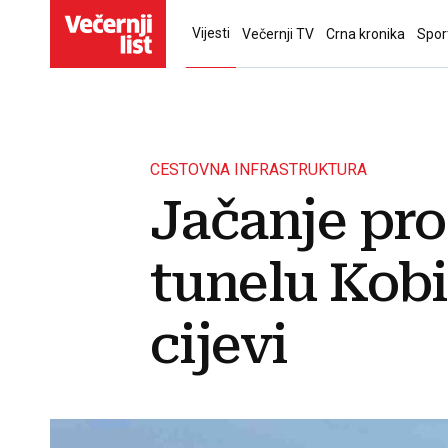
Vijesti
Večernji TV
Crna kronika
Spor
CESTOVNA INFRASTRUKTURA
Jačanje pr
tunelu Kobi
cijevi