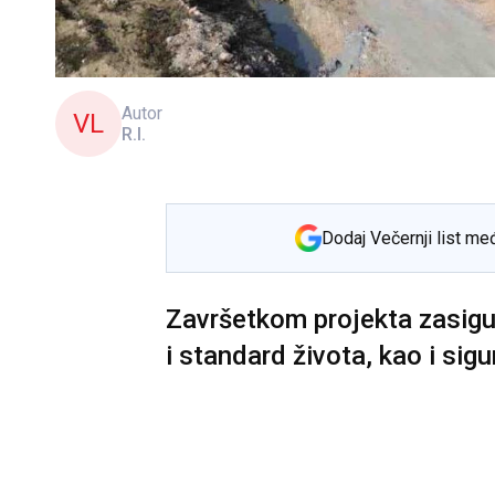
Autor
VL
R.I.
Dodaj Večernji list me
Završetkom projekta zasigur
i standard života, kao i sig