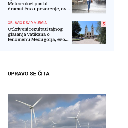
Meteorolozi poslali
dramatično upozorenje, ovo
nikome neće odgovarati
OBJAVIO DAVID MURGIA
5
Otkriveni rezultati tajnog
glasanja Vatikana o
fenomenu Međugorja, evo
što misli većina crkevnih
dužnosnika
UPRAVO SE ČITA