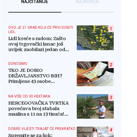
NAJČITANIJE
NAJNOVIJE
OVO JE 21 GRAD KOJI ĆE PRVI DOBITI
1
LIDL
Lidl kreće s radom: Zašto
ovaj trgovački lanac još
uvijek zaobilazi jedan od
najvećih gradova u BiH?
DONOSIMO
2
TKO JE DOBIO
DRŽAVLJANSTVO BIH?
Primljene 43 osobe...
NA VIŠE OD 30 HEKTARA
3
HERCEGOVAČKA TVRTKA
povećava broj stabala
maslina s 11 na 13 tisuća!
Iznenadit ćete se kako ih
štite
DOBRE VIJESTI TRAJAT ĆE PREKRATKO
4
Spremite se za šok: