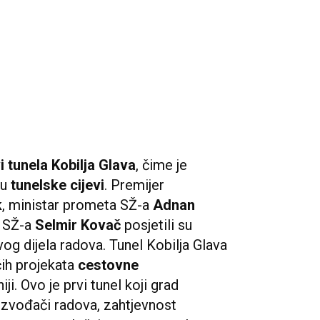
vi tunela Kobilja Glava
, čime je
ju
tunelske cijevi
. Premijer
k
, ministar prometa SŽ-a
Adnan
e SŽ-a
Selmir Kovač
posjetili su
vog dijela radova. Tunel Kobilja Glava
ćih projekata
cestovne
ji. Ovo je prvi tunel koji grad
 izvođači radova, zahtjevnost