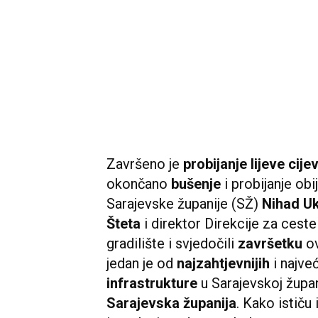
Završeno je
probijanje lijeve cije
okončano
bušenje
i probijanje obi
Sarajevske županije (SŽ)
Nihad U
Šteta
i direktor Direkcije za cest
gradilište i svjedočili
završetku
o
jedan je od
najzahtjevnijih
i najve
infrastrukture
u Sarajevskoj župani
Sarajevska županija
. Kako ističu