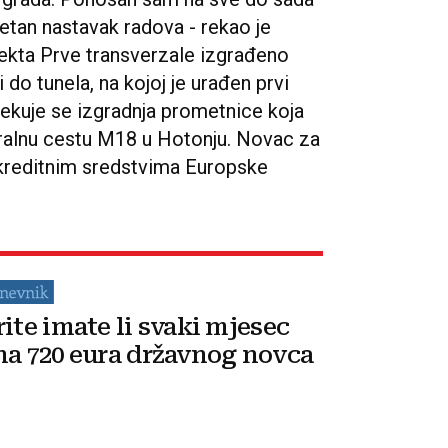
etan nastavak radova - rekao je
ojekta Prve transverzale izgrađeno
o tunela, na kojoj je urađen prvi
čekuje se izgradnja prometnice koja
tralnu cestu M18 u Hotonju. Novac za
 kreditnim sredstvima Europske
rite imate li svaki mjesec
na 720 eura državnog novca