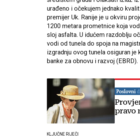
urađeno i očekujem jednako kvalit
premijer Uk. Ranije je u okviru pr
1200 metara prometnice koja vodi d
sloj asfalta. U idućem razdoblju o
vodi od tunela do spoja na magis
izgradnju ovog tunela osiguran je
banke za obnovu i razvoj (EBRD).
Provje
pravo 
KLJUČNE RIJEČI