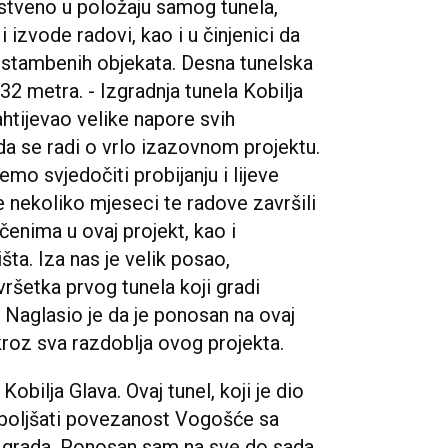
stveno u položaju samog tunela,
 i izvode radovi, kao i u činjenici da
a stambenih objekata. Desna tunelska
632 metra. - Izgradnja tunela Kobilja
ahtijevao velike napore svih
da se radi o vrlo izazovnom projektu.
o svjedočiti probijanju i lijeve
e nekoliko mjeseci te radove završili
čenima u ovaj projekt, kao i
išta. Iza nas je velik posao,
ršetka prvog tunela koji gradi
a. Naglasio je da je ponosan na ovaj
 kroz sva razdoblja ovog projekta.
Kobilja Glava. Ovaj tunel, koji je dio
oboljšati povezanost Vogošće sa
iz grada. Ponosan sam na sve do sada