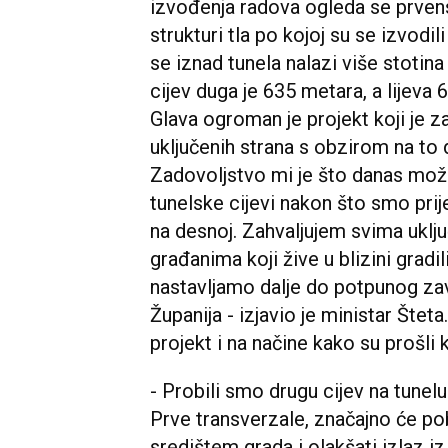
izvođenja radova ogleda se prven
strukturi tla po kojoj su se izvodili
se iznad tunela nalazi više stotin
cijev duga je 635 metara, a lijeva 
Glava ogroman je projekt koji je z
uključenih strana s obzirom na to 
Zadovoljstvo mi je što danas možem
tunelske cijevi nakon što smo prij
na desnoj. Zahvaljujem svima uklju
građanima koji žive u blizini gradil
nastavljamo dalje do potpunog zav
Županija - izjavio je ministar Štet
projekt i na načine kako su prošli
- Probili smo drugu cijev na tunelu 
Prve transverzale, značajno će p
središtem grada i olakšati izlaz 