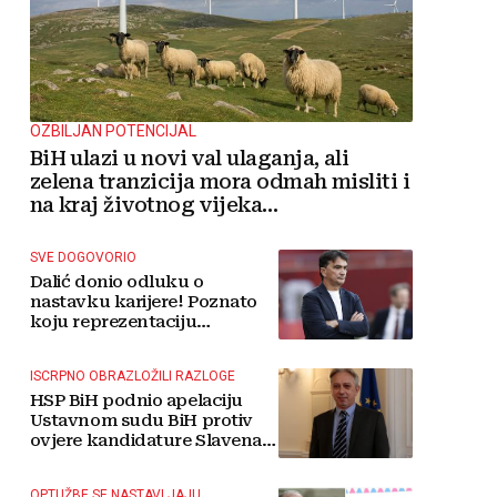
OZBILJAN POTENCIJAL
BiH ulazi u novi val ulaganja, ali
zelena tranzicija mora odmah misliti i
na kraj životnog vijeka
vjetroelektrana
SVE DOGOVORIO
Dalić donio odluku o
nastavku karijere! Poznato
koju reprezentaciju
preuzima
ISCRPNO OBRAZLOŽILI RAZLOGE
HSP BiH podnio apelaciju
Ustavnom sudu BiH protiv
ovjere kandidature Slavena
Kovačevića
OPTUŽBE SE NASTAVLJAJU