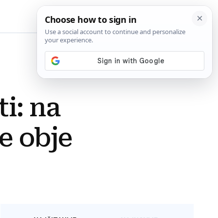
BiH
i: na
e obje