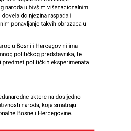
og naroda u bivšim višenacionalnim
, dovela do njezina raspada i
snim ponavljanje takvih obrazaca u
arod u Bosni i Hercegovini ima
mnog političkog predstavnika, te
ti predmet političkih eksperimenata
eđunarodne aktere na dosljedno
utivnosti naroda, koje smatraju
ionalne Bosne i Hercegovine.