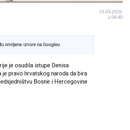
23.04.2026.
u 09:40
đu omiljene izvore na Googleu
ije je osudila istupe Denisa
a je pravo hrvatskog naroda da bira
redsjedništvu Bosne i Hercegovine