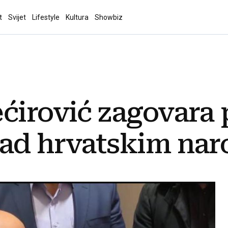
t
Svijet
Lifestyle
Kultura
Showbiz
ćirović zagovara p
nad hrvatskim na