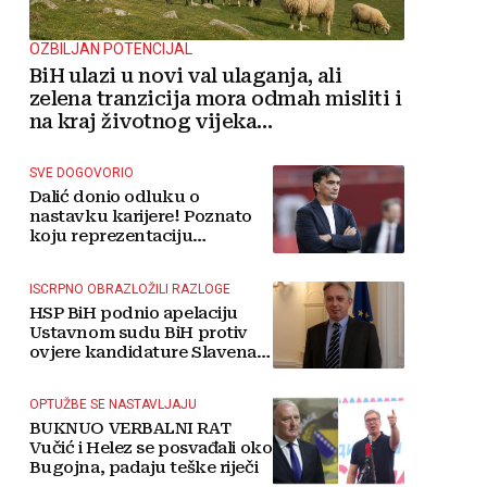
OZBILJAN POTENCIJAL
BiH ulazi u novi val ulaganja, ali
zelena tranzicija mora odmah misliti i
na kraj životnog vijeka
vjetroelektrana
SVE DOGOVORIO
Dalić donio odluku o
nastavku karijere! Poznato
koju reprezentaciju
preuzima
ISCRPNO OBRAZLOŽILI RAZLOGE
HSP BiH podnio apelaciju
Ustavnom sudu BiH protiv
ovjere kandidature Slavena
Kovačevića
OPTUŽBE SE NASTAVLJAJU
BUKNUO VERBALNI RAT
Vučić i Helez se posvađali oko
Bugojna, padaju teške riječi