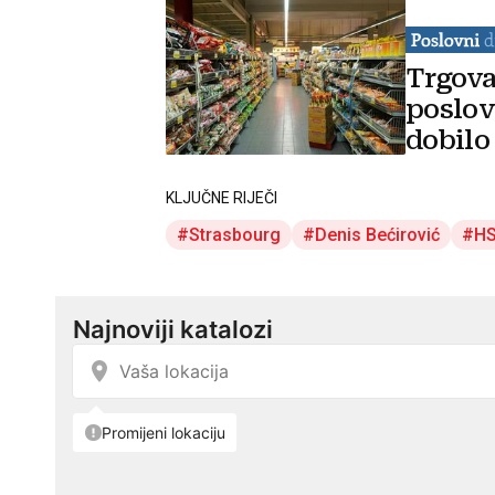
Trgova
poslov
dobilo
KLJUČNE RIJEČI
Strasbourg
Denis Bećirović
HS