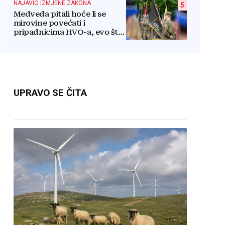
NAJAVIO IZMJENE ZAKONA
5
Medveda pitali hoće li se
mirovine povećati i
pripadnicima HVO-a, evo što
je rekao
UPRAVO SE ČITA