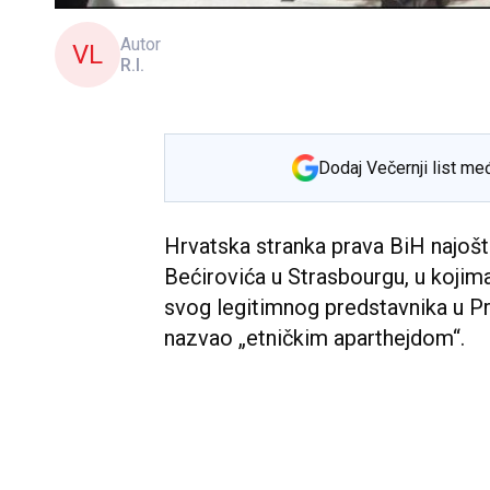
Autor
VL
R.I.
Dodaj Večernji list me
Hrvatska stranka prava BiH najoštr
Bećirovića u Strasbourgu, u kojim
svog legitimnog predstavnika u P
nazvao „etničkim aparthejdom“.