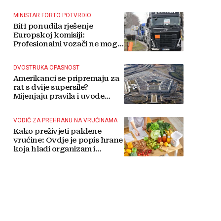
MINISTAR FORTO POTVRDIO
BiH ponudila rješenje
Europskoj komisiji:
Profesionalni vozači ne mogu
više čekati
DVOSTRUKA OPASNOST
Amerikanci se pripremaju za
rat s dvije supersile?
Mijenjaju pravila i uvode
taktičko nuklearno oružje
VODIČ ZA PREHRANU NA VRUĆINAMA
Kako preživjeti paklene
vrućine: Ovdje je popis hrane
koja hladi organizam i
napitaka s kojima si činite
'medvjeđu uslugu'