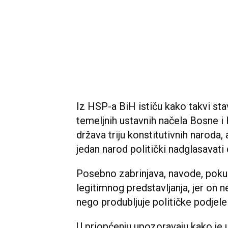
Iz HSP-a BiH ističu kako takvi sta
temeljnih ustavnih načela Bosne i 
država triju konstitutivnih naroda,
jedan narod politički nadglasavati
Posebno zabrinjava, navode, pokuš
legitimnog predstavljanja, jer on ne
nego produbljuje političke podjel
U priopćenju upozoravaju kako je u