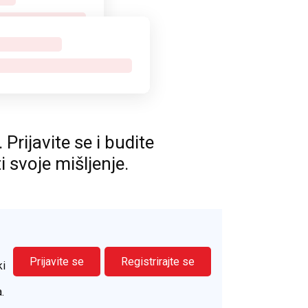
rijavite se i budite
ti svoje mišljenje.
Prijavite se
Registrirajte se
ki
.