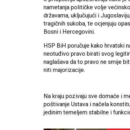
nametanja političke volje većinsk
državama, uključujući i Jugoslaviju
tragičnih sukoba, te ocjenjuju opa
Bosni i Hercegovini.
HSP BiH poručuje kako hrvatski n
neotuđivo pravo birati svog legiti
naglašava da to pravo ne smije bi
niti majorizacije.
Na kraju pozivaju sve domaće i m
poštivanje Ustava i načela konstit
jedinim temeljem stabilne i funkc