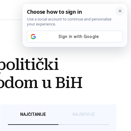
BiH
olitički
rodom u BiH
NAJČITANIJE
NAJNOVIJE