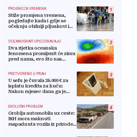
PROGNOZA VREMENA
1
Stiže promjena vremena,
pogledajte kada i gdje se
očekuju obilniji pljuskovi i
grmljavina
OCEANOGRAFI UPOZORAVAJU
2
Dva rijetka oceanska
fenomena promijenit će zimu
pred nama, evo što nas
očekuje
PRETVORENO U PRAH
3
U sefu je čuvala 26.000 € za
isplatu kredita za kuću:
Nakon mjesec dana ga je
otvorila, pozlilo joj je
EKOLOŠKI PROBLEM
4
Groblja automobila uz ceste:
BiH mora maknuti
raspadnuta vozila iz prirode i
pretvoriti ih u resurs