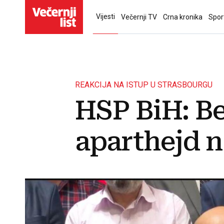
Vijesti
Večernji TV
Crna kronika
Spor
REAKCIJA NA ISTUP U STRASBOURGU
HSP BiH: Be
aparthejd 