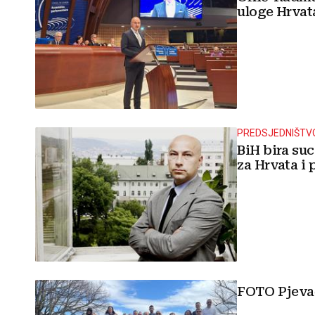
uloge Hrvat
PREDSJEDNIŠTV
BiH bira suc
za Hrvata i 
FOTO Pjevač