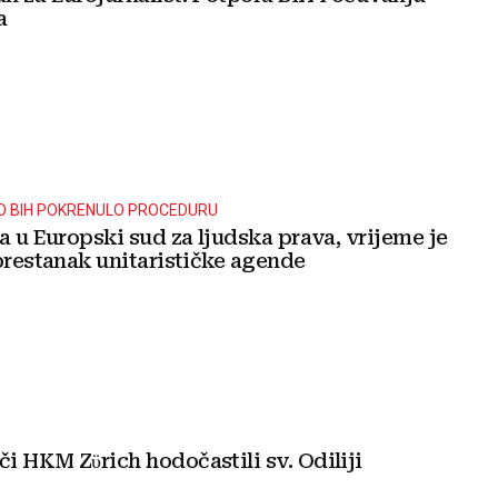
a
O BIH POKRENULO PROCEDURU
a u Europski sud za ljudska prava, vrijeme je
prestanak unitarističke agende
i HKM Zϋrich hodočastili sv. Odiliji