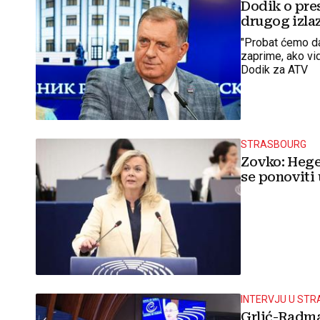
Dodik o pre
drugog izla
"Probat ćemo da
zaprime, ako vi
Dodik za ATV
STRASBOURG
Zovko: Hege
se ponoviti
INTERVJU U ST
Grlić-Radma