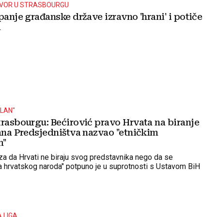
OVOR U STRASBOURGU
panje građanske države izravno 'hrani' i potiče
m
ALAN"
trasbourgu: Bećirović pravo Hrvata na biranje
lana Predsjedništva nazvao "etničkim
m"
za da Hrvati ne biraju svog predstavnika nego da se
eda hrvatskog naroda" potpuno je u suprotnosti s Ustavom BiH
 LIGA