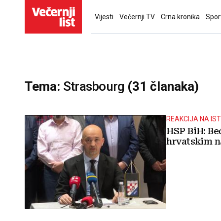
Vijesti
Večernji TV
Crna kronika
Spor
Tema:
Strasbourg
(31 članaka)
REAKCIJA NA IS
HSP BiH: Be
hrvatskim 