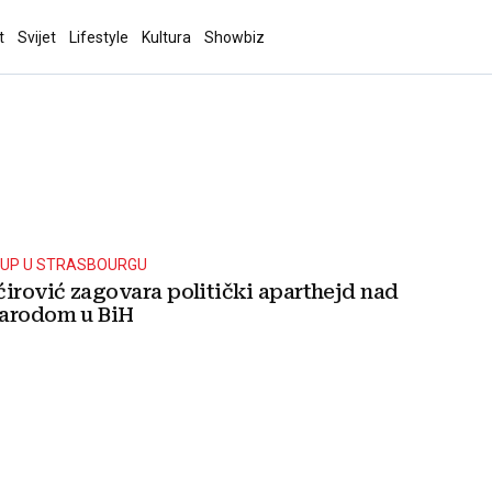
t
Svijet
Lifestyle
Kultura
Showbiz
TUP U STRASBOURGU
ćirović zagovara politički aparthejd nad
narodom u BiH