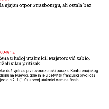
la sjajan otpor Strasbourgu, ali ostala bez
BOURG 1:2
ena u ludoj utakmici! Majstorović zabio,
ržali silan pritisak
ke doživjeli su prvi ovosezonski poraz u Konferencijskog
dionu na Rujevici, gdje ih je u četvrtak francuski prvoligaš
edio s 2-1 (1-0) u prvoj utakmici osmine finala