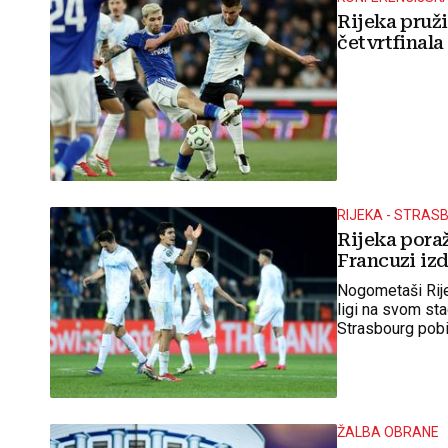
Rijeka pruži
četvrtfinala
RIJEKA - STRAS
Rijeka poraž
Francuzi izd
Nogometaši Rije
ligi na svom sta
Strasbourg pobij
ŽALBA OBRANE