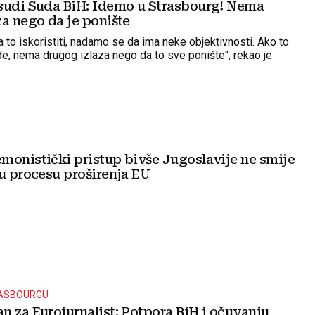
sudi Suda BiH: Idemo u Strasbourg! Nema
za nego da je ponište
 to iskoristiti, nadamo se da ima neke objektivnosti. Ako to
de, nema drugog izlaza nego da to sve ponište", rekao je
monistički pristup bivše Jugoslavije ne smije
 u procesu proširenja EU
RASBOURGU
n za Eurojurnalist: Potpora BiH i očuvanju