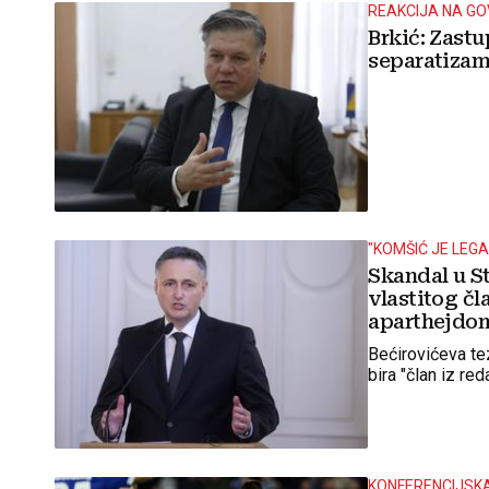
REAKCIJA NA G
Brkić: Zastu
separatiza
"KOMŠIĆ JE LEG
Skandal u S
vlastitog č
aparthejdo
Bećirovićeva te
bira "član iz r
KONFERENCIJSKA