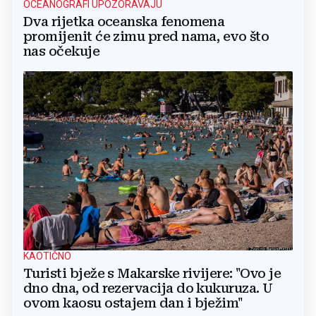
OCEANOGRAFI UPOZORAVAJU
Dva rijetka oceanska fenomena
promijenit će zimu pred nama, evo što
nas očekuje
KAOTIČNO
Turisti bježe s Makarske rivijere: "Ovo je
dno dna, od rezervacija do kukuruza. U
ovom kaosu ostajem dan i bježim"