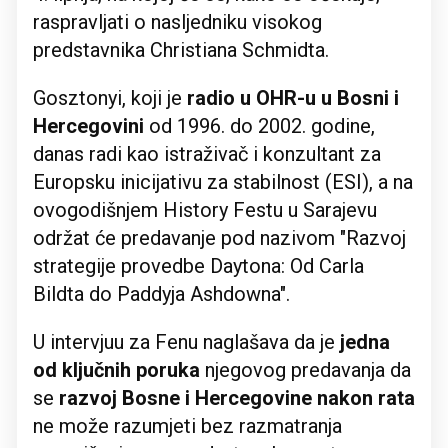
raspravljati o nasljedniku visokog
predstavnika Christiana Schmidta.
Gosztonyi, koji je
radio u OHR-u u Bosni i
Hercegovini
od 1996. do 2002. godine,
danas radi kao istraživač i konzultant za
Europsku inicijativu za stabilnost (ESI), a na
ovogodišnjem History Festu u Sarajevu
održat će predavanje pod nazivom "Razvoj
strategije provedbe Daytona: Od Carla
Bildta do Paddyja Ashdowna".
U intervjuu za Fenu naglašava da je
jedna
od ključnih poruka
njegovog predavanja da
se
razvoj Bosne i Hercegovine nakon rata
ne može razumjeti bez razmatranja