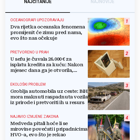
NAJČITANIJE
NAJNOVIJE
OCEANOGRAFI UPOZORAVAJU
1
Dva rijetka oceanska fenomena
promijenit će zimu pred nama,
evo što nas očekuje
PRETVORENO U PRAH
2
U sefu je čuvala 26.000 € za
isplatu kredita za kuću: Nakon
mjesec dana ga je otvorila,
pozlilo joj je
EKOLOŠKI PROBLEM
3
Groblja automobila uz ceste: BiH
mora maknuti raspadnuta vozila
iz prirode i pretvoriti ih u resurs
NAJAVIO IZMJENE ZAKONA
4
Medveda pitali hoće li se
mirovine povećati i pripadnicima
HVO-a, evo što je rekao