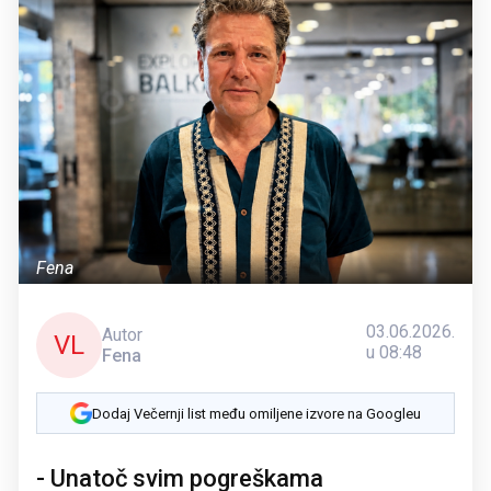
Fena
03.06.2026.
Autor
VL
u 08:48
Fena
Dodaj Večernji list među omiljene izvore na Googleu
- Unatoč svim pogreškama