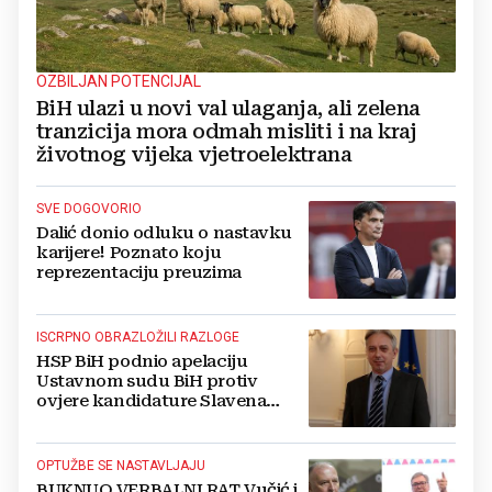
OZBILJAN POTENCIJAL
BiH ulazi u novi val ulaganja, ali zelena
tranzicija mora odmah misliti i na kraj
životnog vijeka vjetroelektrana
SVE DOGOVORIO
Dalić donio odluku o nastavku
karijere! Poznato koju
reprezentaciju preuzima
ISCRPNO OBRAZLOŽILI RAZLOGE
HSP BiH podnio apelaciju
Ustavnom sudu BiH protiv
ovjere kandidature Slavena
Kovačevića
OPTUŽBE SE NASTAVLJAJU
BUKNUO VERBALNI RAT Vučić i