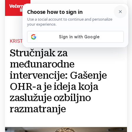
BiH
KRISTÓF GOSZTONYI
Stručnjak za
međunarodne
intervencije: Gašenje
OHR-a je ideja koja
zaslužuje ozbiljno
razmatranje