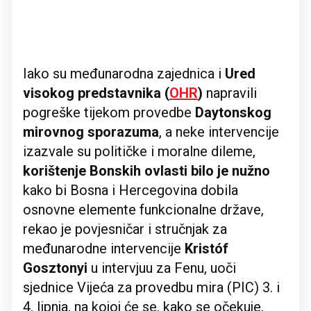
Iako su međunarodna zajednica i
Ured
visokog predstavnika (
OHR
)
napravili
pogreške tijekom provedbe
Daytonskog
mirovnog sporazuma
, a neke intervencije
izazvale su političke i moralne dileme,
korištenje Bonskih ovlasti
bilo je nužno
kako bi Bosna i Hercegovina dobila
osnovne elemente funkcionalne države,
rekao je povjesničar i stručnjak za
međunarodne intervencije
Kristóf
Gosztonyi
u intervjuu za Fenu, uoči
sjednice Vijeća za provedbu mira (PIC) 3. i
4. lipnja, na kojoj će se, kako se očekuje,