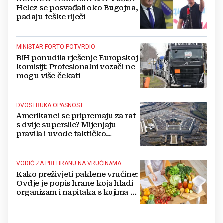
Helez se posvađali oko Bugojna,
padaju teške riječi
MINISTAR FORTO POTVRDIO
BiH ponudila rješenje Europskoj
komisiji: Profesionalni vozači ne
mogu više čekati
DVOSTRUKA OPASNOST
Amerikanci se pripremaju za rat
s dvije supersile? Mijenjaju
pravila i uvode taktičko
nuklearno oružje
VODIČ ZA PREHRANU NA VRUĆINAMA
Kako preživjeti paklene vrućine:
Ovdje je popis hrane koja hladi
organizam i napitaka s kojima si
činite 'medvjeđu uslugu'