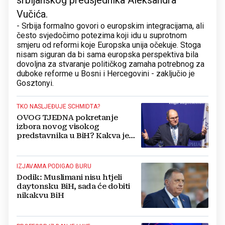
srbijanskog predsjednika Aleksandra
Vučića.
- Srbija formalno govori o europskim integracijama, ali
često svjedočimo potezima koji idu u suprotnom
smjeru od reformi koje Europska unija očekuje. Stoga
nisam siguran da bi sama europska perspektiva bila
dovoljna za stvaranje političkog zamaha potrebnog za
duboke reforme u Bosni i Hercegovini - zaključio je
Gosztonyi.
TKO NASLJEĐUJE SCHMIDTA?
OVOG TJEDNA pokretanje
izbora novog visokog
predstavnika u BiH? Kakva je
budućnost OHR-a?
IZJAVAMA PODIGAO BURU
Dodik: Muslimani nisu htjeli
daytonsku BiH, sada će dobiti
nikakvu BiH