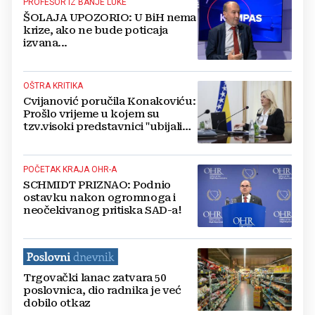
PROFESOR IZ BANJE LUKE
ŠOLAJA UPOZORIO: U BiH nema
krize, ako ne bude poticaja
izvana...
OŠTRA KRITIKA
Cvijanović poručila Konakoviću:
Prošlo vrijeme u kojem su
tzv.visoki predstavnici "ubijali
demokraciju"
POČETAK KRAJA OHR-A
SCHMIDT PRIZNAO: Podnio
ostavku nakon ogromnoga i
neočekivanog pritiska SAD-a!
Trgovački lanac zatvara 50
poslovnica, dio radnika je već
dobilo otkaz