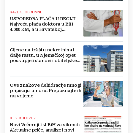
RAZLIKE OGROMNE
USPOREDBA PLAĆA U REGIJI
Najveća plaća doktora u BiH
4.000 KM, a u Hrvatskoj
najmanja 3.000 eura
Cijene na tržištu nekretnina i
dalje rastu, u Njemačkoj opet
poskupjeli stanovi i obiteljske
kuće
Ove znakove dehidracije mnogi
pripisuju umoru: Prepoznajte ih
na vrijeme
8. I 9. KOLOVOZ
Novi Večernji list BiH za vikend:
Aktualne priče, analize i novi