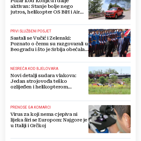
Požar kod Konjica i dalje
aktivan: Stanje bolje nego
jutros, helikopter OS BiH i Air
Tractori pomogli u gašenju
PRVI SLUŽBENI POSJET
Sastali se Vučić i Zelenski:
Poznato o čemu su razgovarali u
Beogradu i što je Srbija obećala
Ukrajini
NESREĆA KOD BJELOVARA
Novi detalji sudara vlakova:
Jedan strojovođa teško
ozlijeđen i helikopterom
prebačen na Rebro, drugi u
velikom šoku
PRENOSE GA KOMARCI
Virus za koji nema cjepiva ni
lijeka širi se Europom: Najgore je
u Italiji i Grčkoj