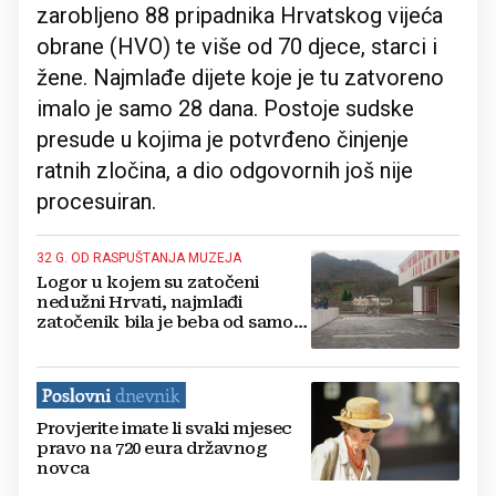
zarobljeno 88 pripadnika Hrvatskog vijeća
obrane (HVO) te više od 70 djece, starci i
žene. Najmlađe dijete koje je tu zatvoreno
imalo je samo 28 dana. Postoje sudske
presude u kojima je potvrđeno činjenje
ratnih zločina, a dio odgovornih još nije
procesuiran.
32 G. OD RASPUŠTANJA MUZEJA
Logor u kojem su zatočeni
nedužni Hrvati, najmlađi
zatočenik bila je beba od samo
28 dana
Provjerite imate li svaki mjesec
pravo na 720 eura državnog
novca