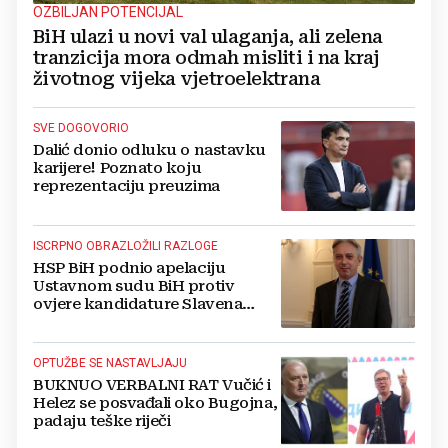
OZBILJAN POTENCIJAL
BiH ulazi u novi val ulaganja, ali zelena
tranzicija mora odmah misliti i na kraj
životnog vijeka vjetroelektrana
SVE DOGOVORIO
Dalić donio odluku o nastavku
karijere! Poznato koju
reprezentaciju preuzima
ISCRPNO OBRAZLOŽILI RAZLOGE
HSP BiH podnio apelaciju
Ustavnom sudu BiH protiv
ovjere kandidature Slavena
Kovačevića
OPTUŽBE SE NASTAVLJAJU
BUKNUO VERBALNI RAT Vučić i
Helez se posvađali oko Bugojna,
padaju teške riječi