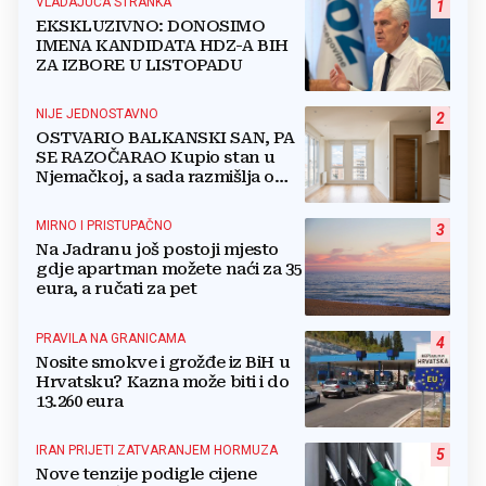
VLADAJUĆA STRANKA
1
EKSKLUZIVNO: DONOSIMO
IMENA KANDIDATA HDZ-A BIH
ZA IZBORE U LISTOPADU
NIJE JEDNOSTAVNO
2
OSTVARIO BALKANSKI SAN, PA
SE RAZOČARAO Kupio stan u
Njemačkoj, a sada razmišlja o
povratku
MIRNO I PRISTUPAČNO
3
Na Jadranu još postoji mjesto
gdje apartman možete naći za 35
eura, a ručati za pet
PRAVILA NA GRANICAMA
4
Nosite smokve i grožđe iz BiH u
Hrvatsku? Kazna može biti i do
13.260 eura
IRAN PRIJETI ZATVARANJEM HORMUZA
5
Nove tenzije podigle cijene