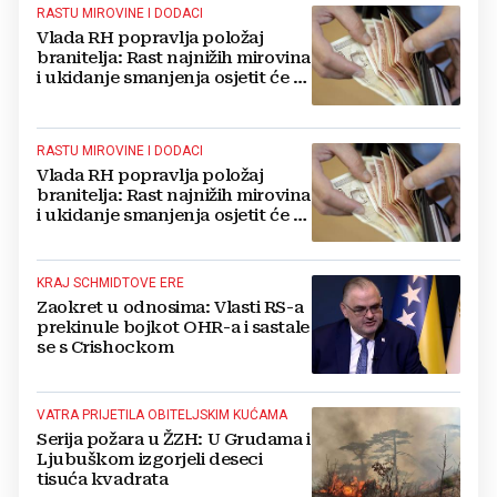
RASTU MIROVINE I DODACI
Vlada RH popravlja položaj
branitelja: Rast najnižih mirovina
i ukidanje smanjenja osjetit će se
i u BiH
RASTU MIROVINE I DODACI
Vlada RH popravlja položaj
branitelja: Rast najnižih mirovina
i ukidanje smanjenja osjetit će se
i u BiH
KRAJ SCHMIDTOVE ERE
Zaokret u odnosima: Vlasti RS-a
prekinule bojkot OHR-a i sastale
se s Crishockom
VATRA PRIJETILA OBITELJSKIM KUĆAMA
Serija požara u ŽZH: U Grudama i
Ljubuškom izgorjeli deseci
tisuća kvadrata