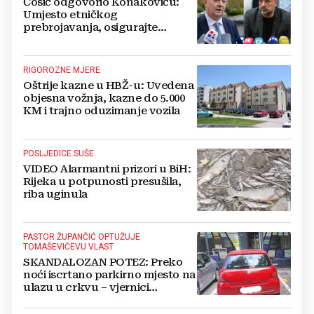
Ćosić odgovorio Konakoviću:
Umjesto etničkog
prebrojavanja, osigurajte
stvarnu ravnopravnost Hrvata
RIGOROZNE MJERE
Oštrije kazne u HBŽ-u: Uvedena
objesna vožnja, kazne do 5.000
KM i trajno oduzimanje vozila
POSLJEDICE SUŠE
VIDEO Alarmantni prizori u BiH:
Rijeka u potpunosti presušila,
riba uginula
PASTOR ŽUPANČIĆ OPTUŽUJE
TOMAŠEVIĆEVU VLAST
SKANDALOZAN POTEZ: Preko
noći iscrtano parkirno mjesto na
ulazu u crkvu – vjernici
preskaču preko automobila