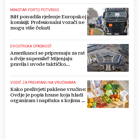
MINISTAR FORTO POTVRDIO
BiH ponudila rješenje Europskoj
komisiji: Profesionalni vozači ne
mogu više čekati
DVOSTRUKA OPASNOST
Amerikanci se pripremaju za rat
s dvije supersile? Mijenjaju
pravila i uvode taktičko
nuklearno oružje
VODIČ ZA PREHRANU NA VRUĆINAMA
Kako preživjeti paklene vrućine:
Ovdje je popis hrane koja hladi
organizam i napitaka s kojima si
činite 'medvjeđu uslugu'