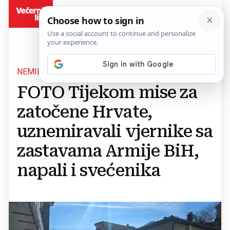
BiH
NEMILI DOGAĐAJI U JABLANICI
FOTO Tijekom mise za
zatočene Hrvate,
uznemiravali vjernike sa
zastavama Armije BiH,
napali i svećenika