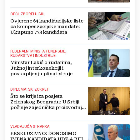
OPĆI IZBOREI U BIH
Ovjerene 64 kandidacijske liste
za kompenzacijske mandate:
Ukupuno 773 kandidata
FEDERALNI MINISTAR ENERGIJE,
RUDARSTVA I INDUSTRIJE
Ministar Lakić o rudarima,
Južnoj interkonekciji i
poskupljenju plina i struje
DIPLOMATSKI ZOKRET
Što se krije iza posjeta
Zelenskog Beogradu: U Srbiji
počinje zajednička proizvodnja
oružja i dronova za Ukrajinu?
VLADAJUĆA STRANKA
EKSKLUZIVNO: DONOSIMO
IMENA KANDIDATA HDZ-A BIH