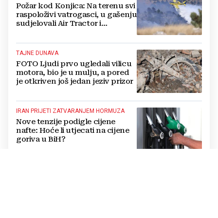
Požar kod Konjica: Na terenu svi
raspoloživi vatrogasci, u gašenju
sudjelovali Air Tractor i
helikopter
TAJNE DUNAVA
FOTO Ljudi prvo ugledali vilicu
motora, bio je u mulju, a pored
je otkriven još jedan jeziv prizor
IRAN PRIJETI ZATVARANJEM HORMUZA
Nove tenzije podigle cijene
nafte: Hoće li utjecati na cijene
goriva u BiH?
ŠTO ĆE NA OVO REĆI PUTIN?
Zelenski prvi put stiže u
Beograd: Objavljeno o čemu će
razgovarati s Vučićem