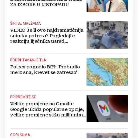
ZA IZBORE U LISTOPADU
ŠIRI SE MREŽAMA
VIDEO Je li ovo najdramatičnija
snimka potresa? Pogledajte
reakciju liječnika usred
operacije
PODRHTAVANJE TLA
Potres pogodio BiH: 'Probudio
me iz sna, krevet se zatresao'
PRIPREMITE SE
Velike promjene na Gmailu:
Google ukida popularne opcije,
velike promjene stižu milijunima
korisnika
GORI ŠUMA