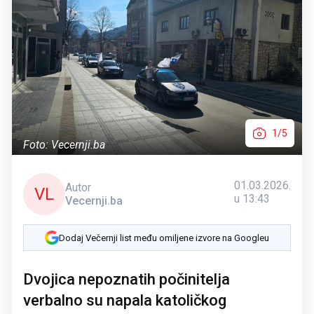
1/5
Foto: Vecernji.ba
01.03.2026.
Autor
VL
u 13:43
Vecernji.ba
Dodaj Večernji list među omiljene izvore na Googleu
Dvojica nepoznatih počinitelja
verbalno su napala katoličkog