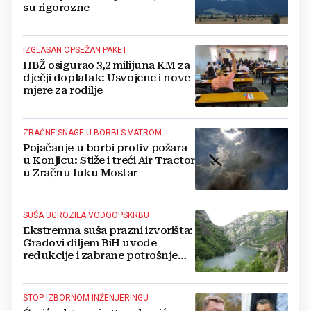
su rigorozne
IZGLASAN OPSEŽAN PAKET
HBŽ osigurao 3,2 milijuna KM za
dječji doplatak: Usvojene i nove
mjere za rodilje
ZRAČNE SNAGE U BORBI S VATROM
Pojačanje u borbi protiv požara
u Konjicu: Stiže i treći Air Tractor
u Zračnu luku Mostar
SUŠA UGROZILA VODOOPSKRBU
Ekstremna suša prazni izvorišta:
Gradovi diljem BiH uvode
redukcije i zabrane potrošnje
vode, posebno teško u
Hercegovini
STOP IZBORNOM INŽENJERINGU