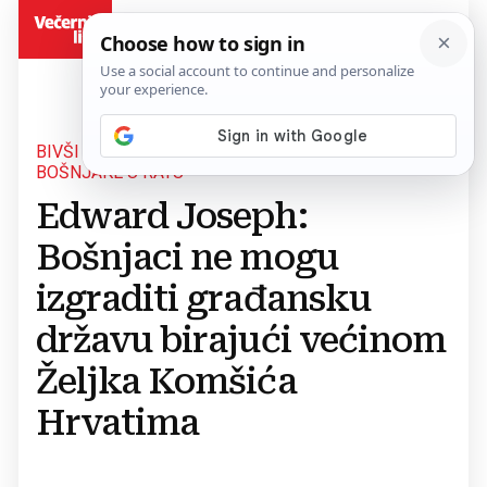
BiH
BIVŠI AMERIČKI DIPLOMAT KOJI JE SPAŠAVAO
BOŠNJAKE U RATU
Edward Joseph:
Bošnjaci ne mogu
izgraditi građansku
državu birajući većinom
Željka Komšića
Hrvatima