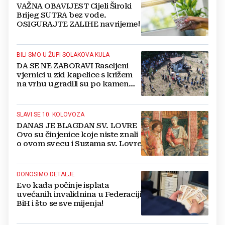
VAŽNA OBAVIJEST Cijeli Široki
Brijeg SUTRA bez vode.
OSIGURAJTE ZALIHE navrijeme!
BILI SMO U ŽUPI SOLAKOVA KULA
DA SE NE ZABORAVI Raseljeni
vjernici u zid kapelice s križem
na vrhu ugradili su po kamen
svojih već dugo praznih kuća
SLAVI SE 10. KOLOVOZA
DANAS JE BLAGDAN SV. LOVRE
Ovo su činjenice koje niste znali
o ovom svecu i Suzama sv. Lovre
DONOSIMO DETALJE
Evo kada počinje isplata
uvećanih invalidnina u Federaciji
BiH i što se sve mijenja!