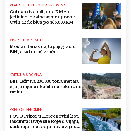
VLADA FBIH IZDVOJILA SREDSTVA
Gotovo dva milijuna KM za
jedinice lokalne samouprave:
Ovih 12 dobiva po 166.000 KM
VISOKE TEMPERATURE
Mostar danas najtopliji grad u
BiH, a sutra još vruće
KRITIČNA SIROVINA
BiH "leži" na 200.000 tona metala
čija je cijena skočila na rekordne
razine
PRIRODNI FENOMEN
FOTO Prizor u Hercegovini koji
fascinira: Dvije sile koje divljaju,
sudaraju i na kraju nastavljaju