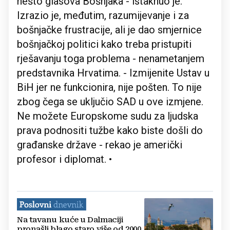
nešto glasova Bošnjaka - istaknuo je.
Izrazio je, međutim, razumijevanje i za
bošnjačke frustracije, ali je dao smjernice
bošnjačkoj politici kako treba pristupiti
rješavanju toga problema - nenametanjem
predstavnika Hrvatima. - Izmijenite Ustav u
BiH jer ne funkcionira, nije pošten. To nije
zbog čega se uključio SAD u ove izmjene.
Ne možete Europskome sudu za ljudska
prava podnositi tužbe kako biste došli do
građanske države - rekao je američki
profesor i diplomat. •
Na tavanu kuće u Dalmaciji
pronašli blago staro više od 2000