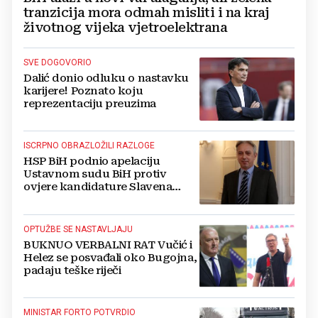
tranzicija mora odmah misliti i na kraj
životnog vijeka vjetroelektrana
SVE DOGOVORIO
Dalić donio odluku o nastavku
karijere! Poznato koju
reprezentaciju preuzima
ISCRPNO OBRAZLOŽILI RAZLOGE
HSP BiH podnio apelaciju
Ustavnom sudu BiH protiv
ovjere kandidature Slavena
Kovačevića
OPTUŽBE SE NASTAVLJAJU
BUKNUO VERBALNI RAT Vučić i
Helez se posvađali oko Bugojna,
padaju teške riječi
MINISTAR FORTO POTVRDIO