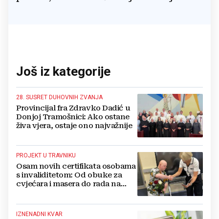
Još iz kategorije
28. SUSRET DUHOVNIH ZVANJA
Provincijal fra Zdravko Dadić u
Donjoj Tramošnici: Ako ostane
živa vjera, ostaje ono najvažnije
PROJEKT U TRAVNIKU
Osam novih certifikata osobama
s invaliditetom: Od obuke za
cvjećara i masera do rada na
računalu
IZNENADNI KVAR