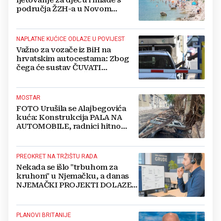
područja ŽZH-a u Novom
Vinodolskom
NAPLATNE KUĆICE ODLAZE U POVIJEST
Važno za vozače iz BiH na
hrvatskim autocestama: Zbog
čega će sustav ČUVATI
FOTOGRAFIJE VAŠEG VOZILA
čak 12 mjeseci?
MOSTAR
FOTO Urušila se Alajbegovića
kuća: Konstrukcija PALA NA
AUTOMOBILE, radnici hitno
čistili teren
PREOKRET NA TRŽIŠTU RADA
Nekada se išlo "trbuhom za
kruhom" u Njemačku, a danas
NJEMAČKI PROJEKTI DOLAZE U
HERCEGOVINU
PLANOVI BRITANIJE