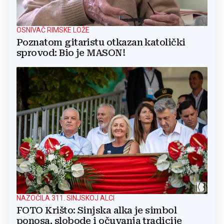
OSNIVAČ RIMSKE LOŽE
Poznatom gitaristu otkazan katolički
sprovod: Bio je MASON!
NAZOČILA 311. SINJSKOJ ALCI
FOTO Krišto: Sinjska alka je simbol
ponosa, slobode i očuvanja tradicije