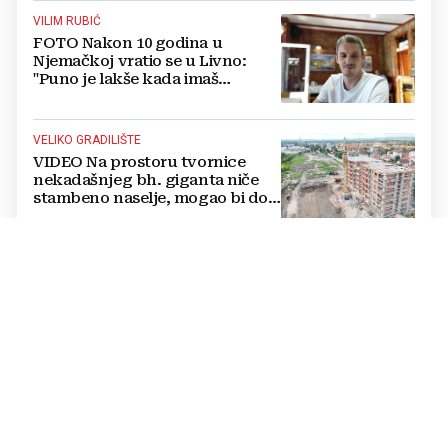
VILIM RUBIĆ
FOTO Nakon 10 godina u
Njemačkoj vratio se u Livno:
"Puno je lakše kada imaš
OBITELJ uz sebe"
VELIKO GRADILIŠTE
VIDEO Na prostoru tvornice
nekadašnjeg bh. giganta niče
stambeno naselje, mogao bi doći
i Lidl
LIJEPE VIJESTI
Danas isplata invalidnina za
srpanj u FBiH: Nalozi već
UPUĆENI PREMA BANKAMA
U DIJELU BIH
Pokrenuto 500 PROVJERA na
terenu: Više od 100 radnika
uhvaćeno u lažnom bolovanju