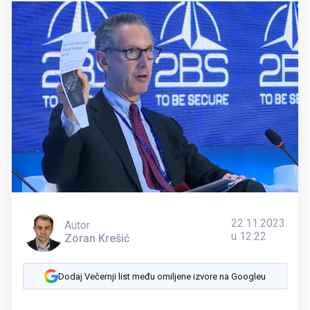
22.11.2023.
Autor
u 12:22
Zoran Krešić
Dodaj Večernji list među omiljene izvore na Googleu