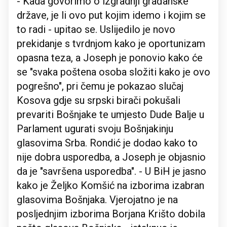
- Kada govorimo o izgradnji građanske
države, je li ovo put kojim idemo i kojim se
to radi - upitao se. Uslijedilo je novo
prekidanje s tvrdnjom kako je oportunizam
opasna teza, a Joseph je ponovio kako će
se "svaka poštena osoba složiti kako je ovo
pogrešno", pri čemu je pokazao slučaj
Kosova gdje su srpski birači pokušali
prevariti Bošnjake te umjesto Dude Balje u
Parlament ugurati svoju Bošnjakinju
glasovima Srba. Rondić je dodao kako to
nije dobra usporedba, a Joseph je objasnio
da je "savršena usporedba". - U BiH je jasno
kako je Željko Komšić na izborima izabran
glasovima Bošnjaka. Vjerojatno je na
posljednjim izborima Borjana Krišto dobila