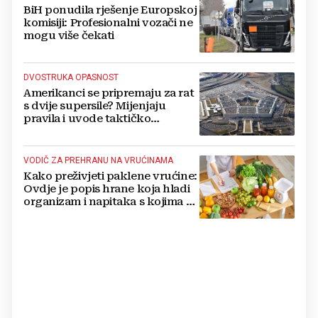
BiH ponudila rješenje Europskoj
komisiji: Profesionalni vozači ne
mogu više čekati
DVOSTRUKA OPASNOST
Amerikanci se pripremaju za rat
s dvije supersile? Mijenjaju
pravila i uvode taktičko
nuklearno oružje
VODIČ ZA PREHRANU NA VRUĆINAMA
Kako preživjeti paklene vrućine:
Ovdje je popis hrane koja hladi
organizam i napitaka s kojima si
činite 'medvjeđu uslugu'