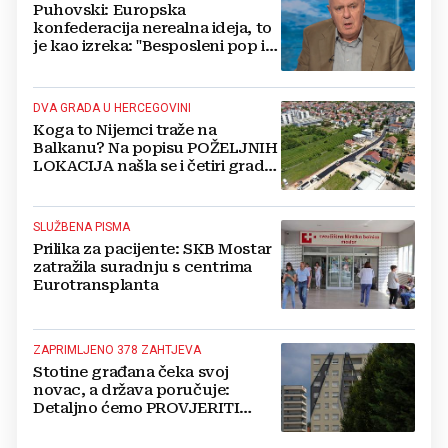
Puhovski: Europska
konfederacija nerealna ideja, to
je kao izreka: "Besposleni pop i
jariće krsti"
DVA GRADA U HERCEGOVINI
Koga to Nijemci traže na
Balkanu? Na popisu POŽELJNIH
LOKACIJA našla se i četiri grada
iz BiH
SLUŽBENA PISMA
Prilika za pacijente: SKB Mostar
zatražila suradnju s centrima
Eurotransplanta
ZAPRIMLJENO 378 ZAHTJEVA
Stotine građana čeka svoj
novac, a država poručuje:
Detaljno ćemo PROVJERITI
SVAKI PAPIR prije nego isplatimo
ijednu marku!