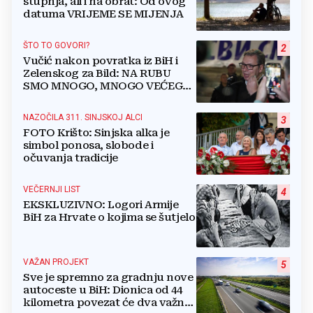
stupnja, ali i na obrat: Od ovog
datuma VRIJEME SE MIJENJA
ŠTO TO GOVORI?
2
Vučić nakon povratka iz BiH i
Zelenskog za Bild: NA RUBU
SMO MNOGO, MNOGO VEĆEG
RATA
NAZOČILA 311. SINJSKOJ ALCI
3
FOTO Krišto: Sinjska alka je
simbol ponosa, slobode i
očuvanja tradicije
VEČERNJI LIST
4
EKSKLUZIVNO: Logori Armije
BiH za Hrvate o kojima se šutjelo
VAŽAN PROJEKT
5
Sve je spremno za gradnju nove
autoceste u BiH: Dionica od 44
kilometra povezat će dva važna