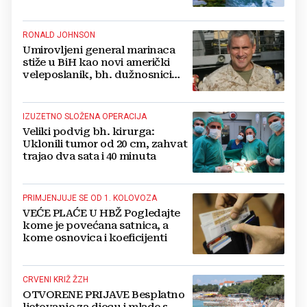
kao jedna
RONALD JOHNSON
Umirovljeni general marinaca
stiže u BiH kao novi američki
veleposlanik, bh. dužnosnici
unaprijed ga hvale
IZUZETNO SLOŽENA OPERACIJA
Veliki podvig bh. kirurga:
Uklonili tumor od 20 cm, zahvat
trajao dva sata i 40 minuta
PRIMJENJUJE SE OD 1. KOLOVOZA
VEĆE PLAĆE U HBŽ Pogledajte
kome je povećana satnica, a
kome osnovica i koeficijenti
CRVENI KRIŽ ŽZH
OTVORENE PRIJAVE Besplatno
ljetovanje za djecu i mlade s