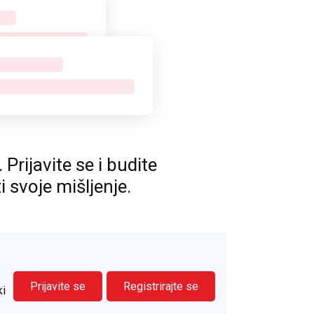
rijavite se i budite
ti svoje mišljenje.
Prijavite se
Registrirajte se
ki