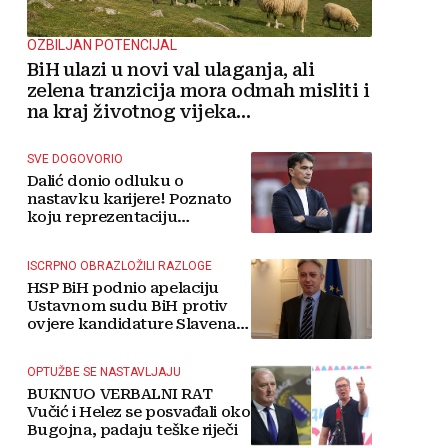
OZBILJAN POTENCIJAL
BiH ulazi u novi val ulaganja, ali
zelena tranzicija mora odmah misliti i
na kraj životnog vijeka
vjetroelektrana
SVE DOGOVORIO
Dalić donio odluku o
nastavku karijere! Poznato
koju reprezentaciju
preuzima
ISCRPNO OBRAZLOŽILI RAZLOGE
HSP BiH podnio apelaciju
Ustavnom sudu BiH protiv
ovjere kandidature Slavena
Kovačevića
OPTUŽBE SE NASTAVLJAJU
BUKNUO VERBALNI RAT
Vučić i Helez se posvađali oko
Bugojna, padaju teške riječi