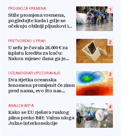
PROGNOZA VREMENA
1
Stiže promjena vremena,
pogledajte kada i gdje se
očekuju obilniji pljuskovi i
grmljavina
PRETVORENO U PRAH
2
U sefu je čuvala 26.000 € za
isplatu kredita za kuću:
Nakon mjesec dana ga je
otvorila, pozlilo joj je
OCEANOGRAFI UPOZORAVAJU
3
Dva rijetka oceanska
fenomena promijenit će zimu
pred nama, evo što nas
očekuje
ANALIZA AFP-A
4
Kako se EU rješava ruskog
plina preko BiH: Važna uloga
Južne interkonekcije