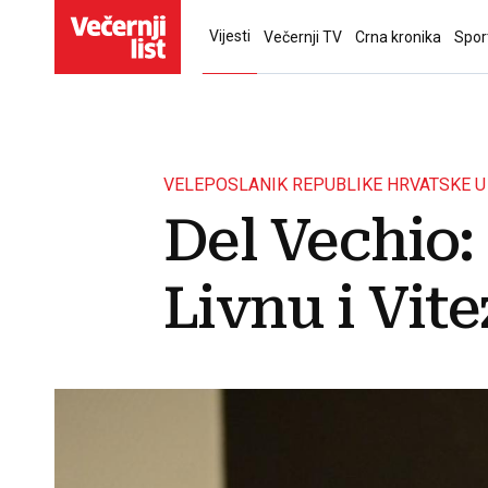
Vijesti
Večernji TV
Crna kronika
Spor
VELEPOSLANIK REPUBLIKE HRVATSKE U
Del Vechio: 
Livnu i Vit