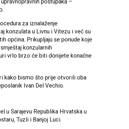
iz upravnopravnih postupaka –
o.
procedura za iznalaženje
 konzulata u Livnu i Vitezu i već su
tih općina. Prikupljaju se ponude koje
 smještaj konzularnih
ri vrlo brzo će biti donijete konačne
i kako bismo što prije otvorili oba
eposlanik Ivan Del Vechio.
jel u Sarajevu Republika Hrvatska u
aru, Tuzli i Banjoj Luci.