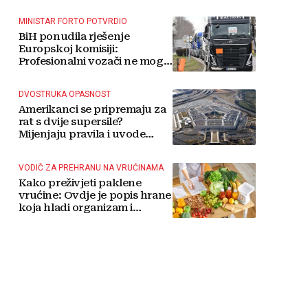
MINISTAR FORTO POTVRDIO
BiH ponudila rješenje
Europskoj komisiji:
Profesionalni vozači ne mogu
više čekati
DVOSTRUKA OPASNOST
Amerikanci se pripremaju za
rat s dvije supersile?
Mijenjaju pravila i uvode
taktičko nuklearno oružje
VODIČ ZA PREHRANU NA VRUĆINAMA
Kako preživjeti paklene
vrućine: Ovdje je popis hrane
koja hladi organizam i
napitaka s kojima si činite
'medvjeđu uslugu'