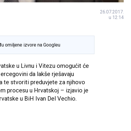
26.07.2017.
u 12:14
đu omiljene izvore na Googleu
atske u Livnu i Vitezu omogućit će
ercegovini da lakše rješavaju
a te stvoriti preduvjete za njihovo
om procesu u Hrvatskoj – izjavio je
rvatske u BiH Ivan Del Vechio.