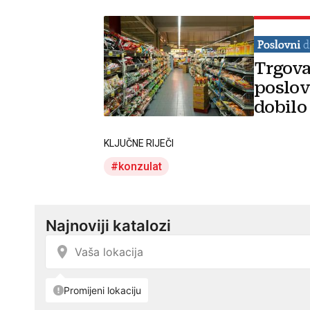
Trgova
poslov
dobilo
KLJUČNE RIJEČI
konzulat