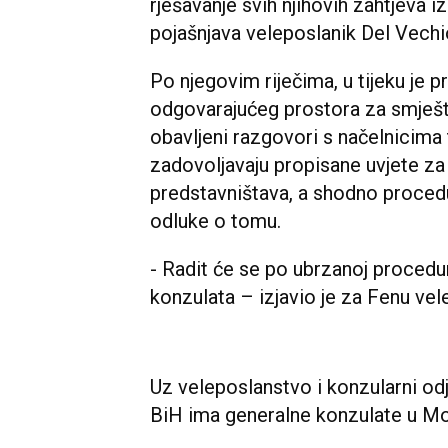
rješavanje svih njihovih zahtjeva 
pojašnjava veleposlanik Del Vechi
Po njegovim riječima, u tijeku je 
odgovarajućeg prostora za smještaj
obavljeni razgovori s načelnicima 
zadovoljavaju propisane uvjete za
predstavništava, a shodno procedu
odluke o tomu.
- Radit će se po ubrzanoj procedur
konzulata – izjavio je za Fenu vel
Uz veleposlanstvo i konzularni od
BiH ima generalne konzulate u Most