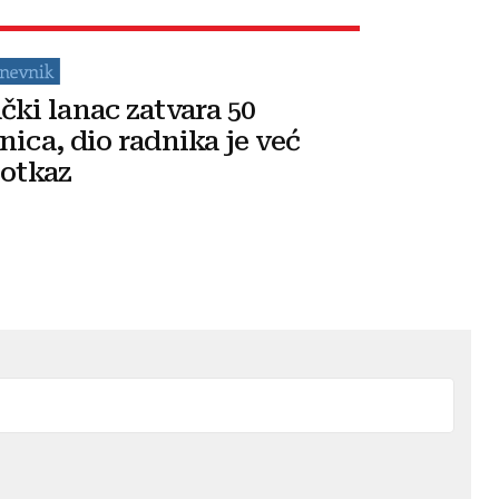
čki lanac zatvara 50
nica, dio radnika je već
 otkaz