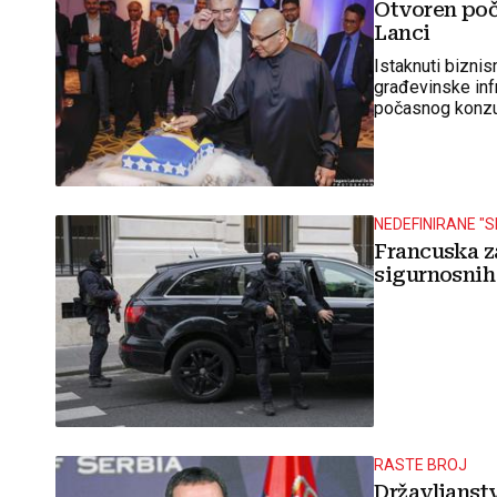
Otvoren poč
Lanci
Istaknuti biznis
građevinske inf
počasnog konz
NEDEFINIRANE "
Francuska za
sigurnosnih
RASTE BROJ
Državljanstv