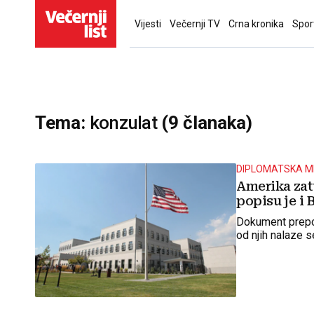
Vijesti
Večernji TV
Crna kronika
Spor
Tema:
konzulat
(9 članaka)
DIPLOMATSKA 
Amerika zatv
popisu je i 
Dokument prepor
od njih nalaze se