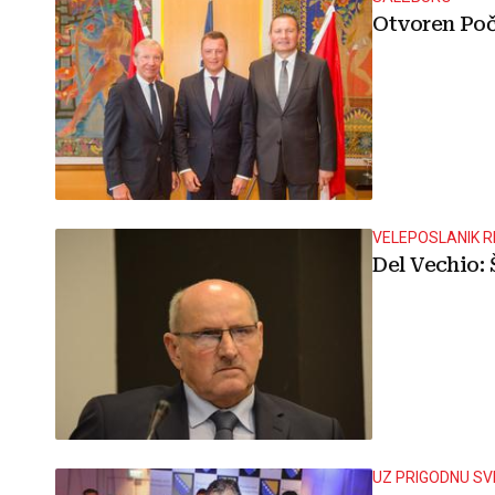
Otvoren Poč
VELEPOSLANIK R
Del Vechio: 
UZ PRIGODNU S