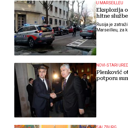
U MARSEILLEU
Eksplozija 
hitne službe
Rusija je zatraž
Marseilleu, za k
NOVI-STARI URE
Plenković o
potporu su
SALZBURG