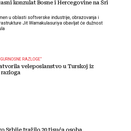
asni konzulat Bosne i Hercegovine na Šri
men u oblasti softverske industrije, obrazovanja i
rastrukture Jit Warnakulasuriya obavljat će dužnost
ula
SIGURNOSNE RAZLOGE"
tvorila veleposlanstvo u Turskoj iz
 razloga
o Srbije tražilo 20 tisuća osoba