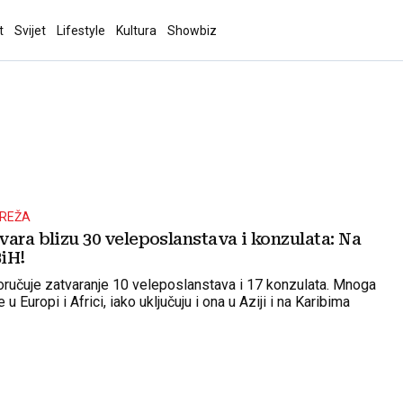
t
Svijet
Lifestyle
Kultura
Showbiz
MREŽA
ara blizu 30 veleposlanstava i konzulata: Na
BiH!
učuje zatvaranje 10 veleposlanstava i 17 konzulata. Mnoga
 u Europi i Africi, iako uključuju i ona u Aziji i na Karibima