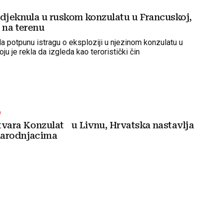
odjeknula u ruskom konzulatu u Francuskoj,
 na terenu
ila potpunu istragu o eksploziji u njezinom konzulatu u
oju je rekla da izgleda kao teroristički čin
D
tvara Konzulat u Livnu, Hrvatska nastavlja
narodnjacima