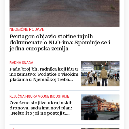
NEOBIČNE POJAVE
Pentagon objavio stotine tajnih
dokumenate o NLO-ima: Spominje se i
jedna europska zemlja
RADNA SNAGA
Pada broj bh. radnika koji idu u
inozemstvo: 'Podatke o visokim
plaćama u Njemačkoj treba
gledati s rezervom'
KLJUČNA FIGURA VOJNE INDUSTRIJE
Ova žena stoji iza ukrajinskih
dronova, sada ima novi plan:
„Nešto što još ne postoji u
svijetu“