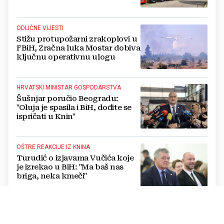
ODLIČNE VIJESTI
Stižu protupožarni zrakoplovi u
FBiH, Zračna luka Mostar dobiva
ključnu operativnu ulogu
HRVATSKI MINISTAR GOSPODARSTVA
Šušnjar poručio Beogradu:
"Oluja je spasila i BiH, dođite se
ispričati u Knin"
OŠTRE REAKCIJE IZ KNINA
Turudić o izjavama Vučića koje
je izrekao u BiH: "Ma baš nas
briga, neka kmeči"
POČINIO SAMOUBOJSTVO U HAAGU
"Molim braću Hrvate da oproste