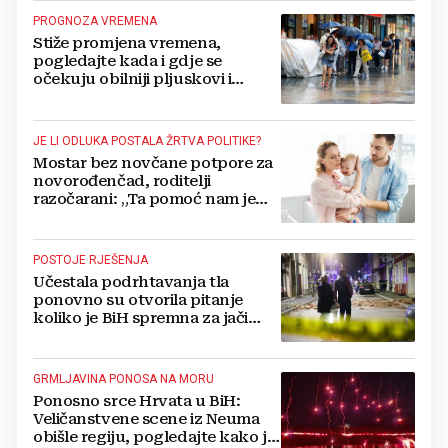
PROGNOZA VREMENA
Stiže promjena vremena,
pogledajte kada i gdje se
očekuju obilniji pljuskovi i
grmljavina
JE LI ODLUKA POSTALA ŽRTVA POLITIKE?
Mostar bez novčane potpore za
novorođenčad, roditelji
razočarani: „Ta pomoć nam je
itekako potrebna“
POSTOJE RJEŠENJA
Učestala podrhtavanja tla
ponovno su otvorila pitanje
koliko je BiH spremna za jači
potres
GRMLJAVINA PONOSA NA MORU
Ponosno srce Hrvata u BiH:
Veličanstvene scene iz Neuma
obišle regiju, pogledajte kako je