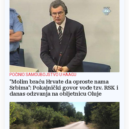
POČINIO SAMOUBOJSTVO U HAAGU
"Molim braću Hrvate da oproste nama
Srbima": Pokajnički govor vođe tzv. RSK i
danas odzvanja na obljetnicu Oluje