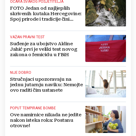
OČARA SVAKOG POSJETITELJA
FOTO Jedan od najljepših
skrivenih kutaka Hercegovine:
Spoj prirode i tradicije čini
Koćušu jedinstvenom
destinacijom
VAŽAN PRAVNI TEST
Suđenje za ubojstvo Aldine
Jahić prvi je veliki test novog
zakona o femicidu u FBiH
NIJE DOBRO
Stručnjaci upozoravaju na
jednu jutarnju naviku: Nemojte
ovo raditi čim ustanete
POPUT TEMPIRANE BOMBE
Ove namirnice nikada ne jedite
nakon isteka roka: Postanu
otrovne!