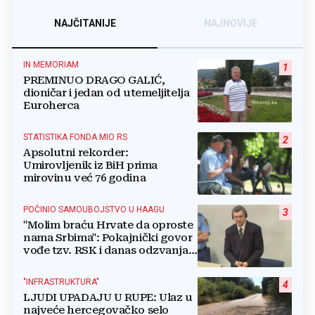
NAJČITANIJE
NAJNOVIJE
IN MEMORIAM
1
PREMINUO DRAGO GALIĆ,
dioničar i jedan od utemeljitelja
Euroherca
STATISTIKA FONDA MIO RS
2
Apsolutni rekorder:
Umirovljenik iz BiH prima
mirovinu već 76 godina
POČINIO SAMOUBOJSTVO U HAAGU
3
"Molim braću Hrvate da oproste
nama Srbima": Pokajnički govor
vođe tzv. RSK i danas odzvanja
na obljetnicu Oluje
"INFRASTRUKTURA"
4
LJUDI UPADAJU U RUPE: Ulaz u
najveće hercegovačko selo