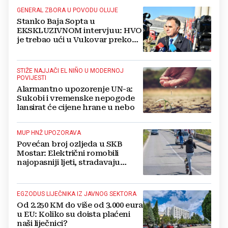
GENERAL ZBORA U POVODU OLUJE
Stanko Baja Sopta u
EKSKLUZIVNOM intervjuu: HVO
je trebao ući u Vukovar preko
Marinaca, Bogdanovaca i
Bršadina
STIŽE NAJJAČI EL NIÑO U MODERNOJ
POVIJESTI
Alarmantno upozorenje UN-a:
Sukobi i vremenske nepogode
lansirat će cijene hrane u nebo
MUP HNŽ UPOZORAVA
Povećan broj ozljeda u SKB
Mostar: Električni romobili
najopasniji ljeti, stradavaju
uglavnom djeca
EGZODUS LIJEČNIKA IZ JAVNOG SEKTORA
Od 2.250 KM do više od 3.000 eura
u EU: Koliko su doista plaćeni
naši liječnici?