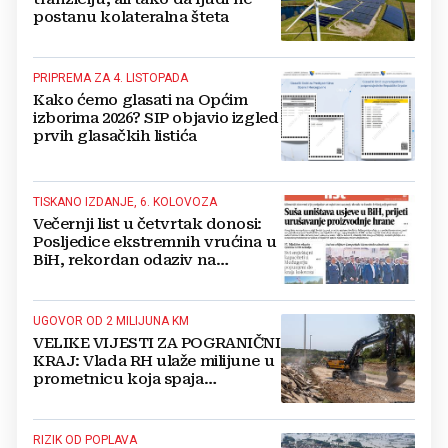
postanu kolateralna šteta
PRIPREMA ZA 4. LISTOPADA
Kako ćemo glasati na Općim
izborima 2026? SIP objavio izgled
prvih glasačkih listića
TISKANO IZDANJE, 6. KOLOVOZA
Večernji list u četvrtak donosi:
Posljedice ekstremnih vrućina u
BiH, rekordan odaziv na
Mladifestu, njemački projekt u
Grudama s plaćom od 2500 KM
UGOVOR OD 2 MILIJUNA KM
VELIKE VIJESTI ZA POGRANIČNI
KRAJ: Vlada RH ulaže milijune u
prometnicu koja spaja
Hercegovinu i Hrvatsku
RIZIK OD POPLAVA