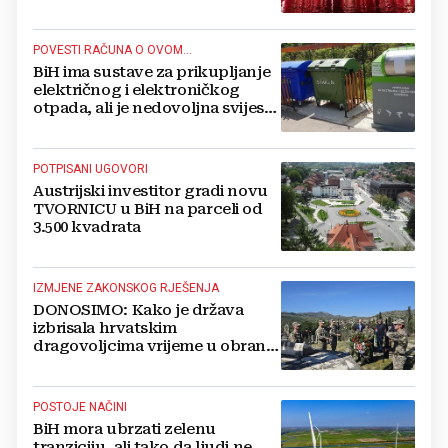
proslavljena "Oluja"
POVESTI RAČUNA O OVOM...
BiH ima sustave za prikupljanje
električnog i elektroničkog
otpada, ali je nedovoljna svijest
najveći problem
POTPISANI UGOVORI
Austrijski investitor gradi novu
TVORNICU u BiH na parceli od
3.500 kvadrata
IZMJENE ZAKONSKOG RJEŠENJA
DONOSIMO: Kako je država
izbrisala hrvatskim
dragovoljcima vrijeme u obrani
BiH
POSTOJE NAČINI
BiH mora ubrzati zelenu
tranziciju, ali tako da ljudi ne