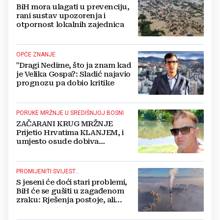
BiH mora ulagati u prevenciju,
rani sustav upozorenja i
otpornost lokalnih zajednica
OPĆE ZNANJE
"Dragi Nedime, što ja znam kad
je Velika Gospa?: Sladić najavio
prognozu pa dobio kritike
PORUKE MRŽNJE U SREDIŠNJOJ BOSNI
ZAČARANI KRUG MRŽNJE
Prijetio Hrvatima KLANJEM, i
umjesto osude dobiva
POTPORU
PROMIJENITI SVIJEST...
S jeseni će doći stari problemi,
BiH će se gušiti u zagađenom
zraku: Rješenja postoje, ali...