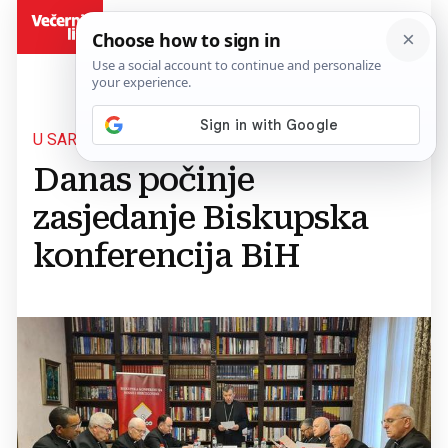
BiH
U SARAJEVU
Danas počinje
zasjedanje Biskupska
konferencija BiH